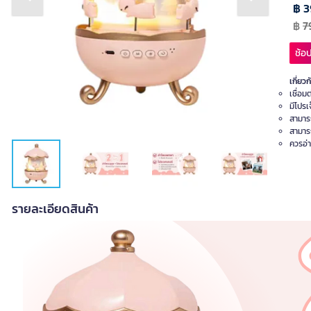
Previous slide
Next slide
฿ 3
฿
7
ช้อป
เกี่ยวก
เชื่อม
มีโปร
สามาร
สามาร
ควรอ่า
รายละเอียดสินค้า