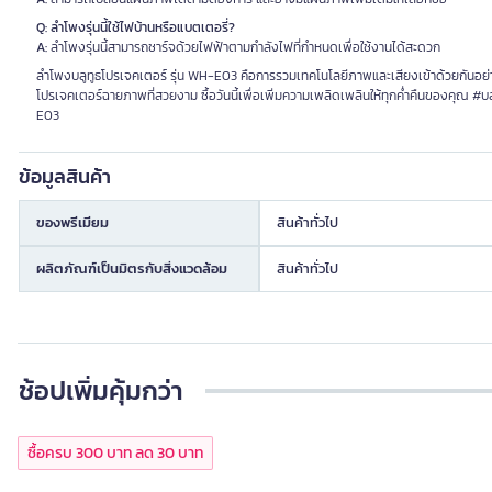
Q: ลำโพงรุ่นนี้ใช้ไฟบ้านหรือแบตเตอรี่?
A:
ลำโพงรุ่นนี้สามารถชาร์จด้วยไฟฟ้าตามกำลังไฟที่กำหนดเพื่อใช้งานได้สะดวก
ลำโพงบลูทูธโปรเจคเตอร์ รุ่น WH-E03 คือการรวมเทคโนโลยีภาพและเสียงเข้าด้วยกันอย
โปรเจคเตอร์ฉายภาพที่สวยงาม ซื้อวันนี้เพื่อเพิ่มความเพลิดเพลินให้ทุกค่ำคืนของคุณ
E03
ข้อมูลสินค้า
ของพรีเมียม
สินค้าทั่วไป
ผลิตภัณฑ์เป็นมิตรกับสิ่งแวดล้อม
สินค้าทั่วไป
ช้อปเพิ่มคุ้มกว่า
ซื้อครบ 300 บาท ลด 30 บาท