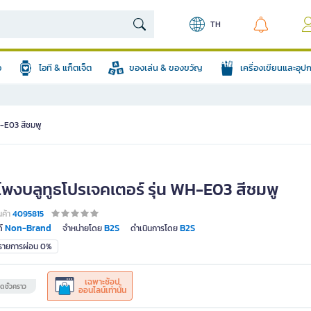
TH
อ
ไอที & แก็ตเจ็ต
ของเล่น & ของขวัญ
เครื่องเขียนและอุ
H-E03 สีชมพู
โพงบลูทูธโปรเจคเตอร์ รุ่น WH-E03 สีชมพู
นค้า
4095815
Non-Brand
B2S
B2S
์
จำหน่ายโดย
ดำเนินการโดย
มรายการผ่อน 0%
เฉพาะช้อป
ดชั่วคราว
ออนไลน์เท่านั้น