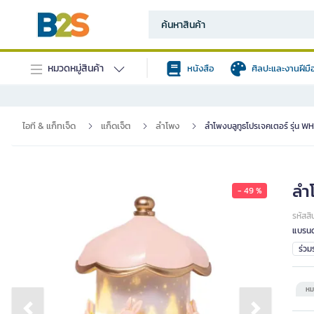
หมวดหมู่สินค้า
หนังสือ
ศิลปะและงานฝีมื
ไอที & แก็ทเจ็ด
แก็ดเจ็ต
ลำโพง
ลำโพงบลูทูธโปรเจคเตอร์ รุ่น W
ลำ
- 49 %
รหัสสิ
แบรนด
ร่ว
หม