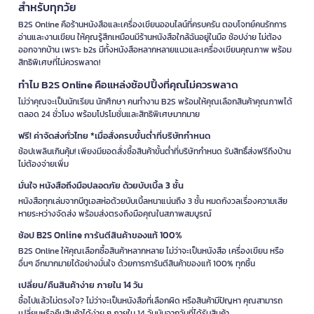
สำหรับทุกวัย
B2S Online คือร้านหนังสือและเครื่องเขียนออนไลน์ที่ครบครัน ตอบโจทย์คนรักการ
อ่านและงานเขียน ให้คุณรู้สึกเหมือนมีร้านหนังสือใกล้ฉันอยู่ในมือ ช้อปง่าย ไม่ต้อง
ออกจากบ้าน เพราะ b2s มีทั้งหนังสือหลากหลายแนวและเครื่องเขียนคุณภาพ พร้อม
สิทธิพิเศษที่ไม่ควรพลาด!
ทำไม B2S Online คือแหล่งช้อปปิ้งที่คุณไม่ควรพลาด
ไม่ว่าคุณจะเป็นนักเรียน นักศึกษา คนทำงาน B2S พร้อมให้คุณเลือกสินค้าคุณภาพได้
ตลอด 24 ชั่วโมง พร้อมโปรโมชั่นและสิทธิพิเศษมากมาย
ฟรี! ค่าจัดส่งทั่วไทย *เมื่อสั่งครบขั้นต่ำที่บริษัทกำหนด
ช้อปเพลินเกินคุ้ม! เพียงมียอดสั่งซื้อสินค้าขั้นต่ำที่บริษัทกำหนด รับสิทธิ์ส่งฟรีถึงบ้าน
ไม่ต้องจ่ายเพิ่ม
มั่นใจ หนังสือถึงมือปลอดภัย ด้วยบับเบิ้ล 3 ชั้น
หนังสือทุกเล่มจากบีทูเอสห่อด้วยบับเบิ้ลหนาแน่นถึง 3 ชั้น หมดกังวลเรื่องความเสีย
หายระหว่างจัดส่ง พร้อมส่งตรงถึงมือคุณในสภาพสมบูรณ์
ช้อป B2S Online การันตีสินค้าของแท้ 100%
B2S Online ให้คุณเลือกซื้อสินค้าหลากหลาย ไม่ว่าจะเป็นหนังสือ เครื่องเขียน หรือ
อื่นๆ อีกมากมายได้อย่างมั่นใจ ด้วยการการันตีสินค้าของแท้ 100% ทุกชิ้น
เปลี่ยน/คืนสินค้าง่าย ภายใน 14 วัน
ซื้อไปแล้วไม่ตรงใจ? ไม่ว่าจะเป็นหนังสือที่เลือกผิด หรือสินค้ามีปัญหา คุณสามารถ
เปลี่ยนหรือคืนสินค้าได้ง่าย ๆ ภายใน 14 วันนับจากวันที่ได้รับสินค้า