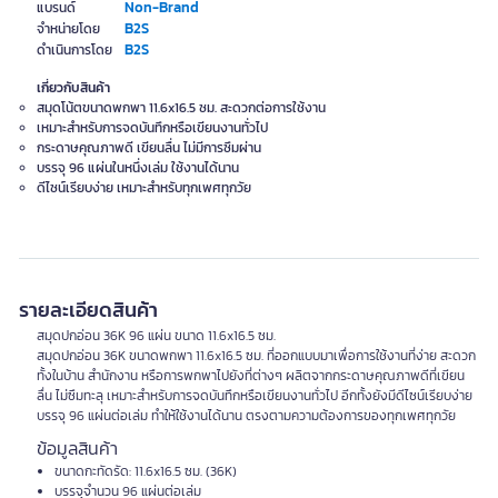
Non-Brand
แบรนด์
B2S
จำหน่ายโดย
B2S
ดำเนินการโดย
เกี่ยวกับสินค้า
สมุดโน้ตขนาดพกพา 11.6x16.5 ซม. สะดวกต่อการใช้งาน
เหมาะสำหรับการจดบันทึกหรือเขียนงานทั่วไป
กระดาษคุณภาพดี เขียนลื่น ไม่มีการซึมผ่าน
บรรจุ 96 แผ่นในหนึ่งเล่ม ใช้งานได้นาน
ดีไซน์เรียบง่าย เหมาะสำหรับทุกเพศทุกวัย
รายละเอียดสินค้า
สมุดปกอ่อน 36K 96 แผ่น ขนาด 11.6x16.5 ซม.
สมุดปกอ่อน 36K ขนาดพกพา 11.6x16.5 ซม. ที่ออกแบบมาเพื่อการใช้งานที่ง่าย สะดวก
ทั้งในบ้าน สำนักงาน หรือการพกพาไปยังที่ต่างๆ ผลิตจากกระดาษคุณภาพดีที่เขียน
ลื่น ไม่ซึมทะลุ เหมาะสำหรับการจดบันทึกหรือเขียนงานทั่วไป อีกทั้งยังมีดีไซน์เรียบง่าย
บรรจุ 96 แผ่นต่อเล่ม ทำให้ใช้งานได้นาน ตรงตามความต้องการของทุกเพศทุกวัย
ข้อมูลสินค้า
ขนาดกะทัดรัด: 11.6x16.5 ซม. (36K)
บรรจุจำนวน 96 แผ่นต่อเล่ม