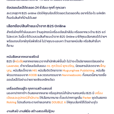
ช้อปออนไลน์ได้ตลอด 24 ชั่วโมง ทุกที่ ทุกเวลา
สะดวกสุดๆ! B2S online เปิดให้คุณช้อปได้ตลอดวันตลอดคืน อยากได้อะไร แค่คลิก
ก็รอรับสินค้าที่บ้านได้เลย!
เลือกช้อปสินค้าแนะนำจาก B2S Online
สำหรับใครที่กำลังมองหา ร้านอุปกรณ์เครื่องเขียนใกล้ฉัน หรืออยากแวะร้าน B2S แต่
ไม่สะดวก วันนี้เราได้รวบรวมสินค้าแนะนำจาก B2S Online มาให้คุณเลือกสรรได้ง่ายๆ
พร้อมตอบโจทย์ทุกไลฟ์สไตล์ ไม่ว่าคุณจะมองหา ร้านขายหนังสือ หรือสินค้าอื่นๆ
ก็ตาม
หนังสือหลากหลายสไตล์
B2S มี
หนังสือ
หลากหลายแนวจากสำนักพิมพ์ชั้นนำ ไม่ว่าจะเป็นนิยายยอดนิยมอย่าง
Lavender
, ตำราเรียนเข้มข้นของ
ดร. ศุภวัฒน์ พุกเจริญ
, นิตยสารอัปเดตจาก
เพ็ญ
บุญ
, หนังสือเด็กจาก
MIS
หนังสือจิตวิทยาจาก
Mugunghwa Publishing
, หนังสือ
พัฒนาตนเองจาก
KOOB
และวรรณกรรมจาก
Nanmeebooks
ทั้งหมดนี้สามารถซื้อ
ออนไลน์ได้อย่างง่ายดายเพียงคลิกเดียว
เครื่องเขียนคู่ใจ ทุกการสร้างสรรค์
มองหาปากกาดีๆ ดินสอหลากหลาย หรืออุปกรณ์สำนักงานครบครัน B2S มี
เครื่อง
เขียนและอุปกรณ์สำนักงาน
ให้เลือกมากมาย ตั้งแต่ปากกาลูกลื่น
Parker
ชุดดินสอกด
Rotring
ไปจนถึงกระดาษถ่ายเอกสาร
DOUBLE A
ให้คุณเลือกใช้ได้อย่างจุใจ
งานศิลป์ งานฝีมือ สร้างสรรค์ไม่รู้จบ