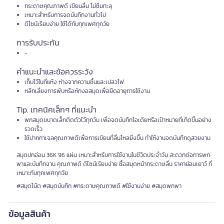
กระดาษคุณภาพดี เขียนลื่น ไม่ซึมทะลุ
เหมาะสำหรับการจดบันทึกงานทั่วไป
ดีไซน์เรียบง่าย ใช้ได้กับทุกเพศทุกวัย
การรับประกัน
-
คำแนะนำและข้อควรระวัง
เก็บไว้ในที่แห้ง ห่างจากความชื้นและเปลวไฟ
หลีกเลี่ยงการพับหรือหักงอสมุดเพื่อยืดอายุการใช้งาน
Tip. เทคนิคเล็กๆ ที่แนะนำ
พกสมุดขนาดเล็กติดตัวไว้ทุกวัน เพื่อจดบันทึกไอเดียหรือเป้าหมายที่เกิดขึ้นอย่าง
รวดเร็ว
ใช้ปากกาเจลคุณภาพดีเพื่อการเขียนที่ลื่นไหลยิ่งขึ้น ทำให้งานจดบันทึกดูสวยงาม
สมุดปกอ่อน 36K 96 แผ่น เหมาะสำหรับการใช้งานในชีวิตประจำวัน สะดวกต่อการพก
พาและบันทึกงาน คุณภาพดี ดีไซน์เรียบง่าย ซื้อสมุดหน้ากระดาษลื่น ราคาย่อมเยาว์ ที่
เหมาะกับทุกเพศทุกวัย
#สมุดโน้ต #สมุดบันทึก #กระดาษคุณภาพดี #ใช้งานง่าย #สมุดพกพา
ข้อมูลสินค้า