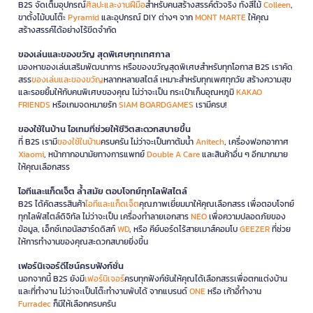
B2S จัดเต็มอุปกรณ์
ศิลปะและงานฝีมือ
สำหรับคนสร้างสรรค์ตัวจริง ทั้งสีไม้
Colleen
,
ขาตั้งไม้บนโต๊ะ
Pyramid
และอุปกรณ์ DIY ต่างๆ จาก
MONT MARTE
ให้คุณ
สร้างสรรค์ได้อย่างไร้ขีดจำกัด
ของเล่นและของขวัญ สุดพิเศษทุกเทศกาล
มองหาของเล่นเสริมพัฒนาการ หรือของขวัญสุดพิเศษสำหรับทุกโอกาส B2S เราคัด
สรร
ของเล่นและของขวัญ
หลากหลายสไตล์ เหมาะสำหรับทุกเพศทุกวัย สร้างความสุข
และรอยยิ้มให้กับคนพิเศษของคุณ ไม่ว่าจะเป็น กระเป๋าเก็บอุณหภูมิ
KAKAO
FRIENDS
หรือเกมจดหมายรัก
SIAM BOARDGAMES
เรามีครบ!
ของใช้ในบ้าน ไอเทมที่ช่วยให้ชีวิตสะดวกสบายขึ้น
ที่ B2S เรามี
ของใช้ในบ้าน
ครบครัน ไม่ว่าจะเป็นกาต้มน้ำ
Anitech
, เครื่องฟอกอากาศ
Xiaomi
, หน้ากากอนามัยทางการแพทย์
Double A Care
และสินค้าอื่น ๆ อีกมากมาย
ให้คุณเลือกสรร
ไอทีและแก็ดเจ็ต ล้ำสมัย ตอบโจทย์ทุกไลฟ์สไตล์
B2S ได้คัดสรรสินค้า
ไอทีและแก็ดเจ็ต
คุณภาพเยี่ยมมาให้คุณเลือกสรร เพื่อตอบโจทย์
ทุกไลฟ์สไตล์ดิจิทัล ไม่ว่าจะเป็น เครื่องทำลายเอกสาร
NEO
เพื่อความปลอดภัยของ
ข้อมูล, เอ็กซ์เทอนัลฮาร์ดดิสก์
WD
, หรือ คีย์บอร์ดไร้สายเมาส์คอมโบ
GEEZER
ที่ช่วย
ให้การทำงานของคุณสะดวกสบายยิ่งขึ้น
เฟอร์นิเจอร์ดีไซน์ครบฟังก์ชั่น
นอกจากนี้ B2S ยังมี
เฟอร์นิเจอร์
ครบทุกฟังก์ชันให้คุณได้เลือกสรรเพื่อตกแต่งบ้าน
และที่ทำงาน ไม่ว่าจะเป็นโต๊ะทำงานพับได้ จากแบรนด์
ONE
หรือ เก้าอี้ทำงาน
Furradec
ก็มีให้เลือกครบครัน