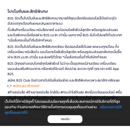
โปรโมชั่นและสิทธิพิเศษ
B2S จัดเต็มโปรโมชั่นและสิทธิพิเศษมากมายให้คุณเลือกช้อปออนไลน์ได้อย่างจุใจ
อัปเดตทุกเดือนกับแคมเปญลดราคาแรง
ทั้งสินค้าเครื่องเขียน หนังสือขายดี และไอเทมไลฟ์สไตล์สุดชิค พร้อมคูปองส่วนลด
และดีลพิเศษเมื่อช้อปผ่าน B2S.co.th เท่านั้น นอกจากนี้ B2S ยังใจดีส่งฟรีทั่วประเทศ
*เมื่อสั่งครบขั้นต่ำที่บริษัทกำหนด
B2S จัดเต็มโปรโมชั่นและสิทธิพิเศษเพียบ ช้อปออนไลน์ได้เลย! ลดแรงทุกเดือน ทั้ง
เครื่องเขียน หนังสือดัง ของไอเทมไลฟ์สไตล์สุดชิค พร้อมคูปองส่วนลดพิเศษเมื่อซื้อ
ผ่าน B2S.co.th เท่านั้น และส่งฟรีทั่วไทย *เมื่อสั่งครบขั้นต่ำที่บริษัทกำหนด
B2S มีทุกอย่างตอบโจทย์ทุกไลฟ์สไตล์ ไม่ว่าจะเป็นอุปกรณ์อ่านเขียน เครื่องเขียน
ของเล่นเสริมพัฒนาการ หรือเฟอร์นิเจอร์ ช้อปง่าย สะดวก ทุกที่ ทุกเวลา แค่มี App
B2S
สมัคร B2S Club รับข่าวสารโปรโมชั่นก่อนใคร และสิทธิพิเศษเฉพาะสมาชิก! คลิกเลย
สมัครสมาชิกเลย!
👉
#ร้านหนังสือ #ร้านขายหนังสือ ใกล้ฉัน #กระเป๋าใส่ดินสอ #เครื่องเขียนออนไลน์ #ซื้อ
หนังสือ ออนไลน์ #เครื่องเขียน บีทูเอส #ขาย หนังสือ ออนไลน์ #B2S #ร้านเครื่อง
เว็บไซต์นี้มีการใช้คุกกี้ โปรดยอมรับนโยบายคุกกี้เพื่อประสบการณ์การใช้บริการที่ดีที่สุด
เขียนใกล้ฉัน
นโยบายการใช้
ของท่าน ท่านสามารถศึกษาวิธีการตั้งค่าการควบคุมคุกกี้ของท่านผ่าน
*เงื่อนไขเป็นไปตามที่บริษัทฯ กำหนด
คุกกี้ของเราที่นี่
ยอมรับ