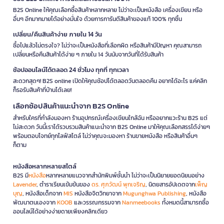
B2S Online ให้คุณเลือกซื้อสินค้าหลากหลาย ไม่ว่าจะเป็นหนังสือ เครื่องเขียน หรือ
อื่นๆ อีกมากมายได้อย่างมั่นใจ ด้วยการการันตีสินค้าของแท้ 100% ทุกชิ้น
เปลี่ยน/คืนสินค้าง่าย ภายใน 14 วัน
ซื้อไปแล้วไม่ตรงใจ? ไม่ว่าจะเป็นหนังสือที่เลือกผิด หรือสินค้ามีปัญหา คุณสามารถ
เปลี่ยนหรือคืนสินค้าได้ง่าย ๆ ภายใน 14 วันนับจากวันที่ได้รับสินค้า
ช้อปออนไลน์ได้ตลอด 24 ชั่วโมง ทุกที่ ทุกเวลา
สะดวกสุดๆ! B2S online เปิดให้คุณช้อปได้ตลอดวันตลอดคืน อยากได้อะไร แค่คลิก
ก็รอรับสินค้าที่บ้านได้เลย!
เลือกช้อปสินค้าแนะนำจาก B2S Online
สำหรับใครที่กำลังมองหา ร้านอุปกรณ์เครื่องเขียนใกล้ฉัน หรืออยากแวะร้าน B2S แต่
ไม่สะดวก วันนี้เราได้รวบรวมสินค้าแนะนำจาก B2S Online มาให้คุณเลือกสรรได้ง่ายๆ
พร้อมตอบโจทย์ทุกไลฟ์สไตล์ ไม่ว่าคุณจะมองหา ร้านขายหนังสือ หรือสินค้าอื่นๆ
ก็ตาม
หนังสือหลากหลายสไตล์
B2S มี
หนังสือ
หลากหลายแนวจากสำนักพิมพ์ชั้นนำ ไม่ว่าจะเป็นนิยายยอดนิยมอย่าง
Lavender
, ตำราเรียนเข้มข้นของ
ดร. ศุภวัฒน์ พุกเจริญ
, นิตยสารอัปเดตจาก
เพ็ญ
บุญ
, หนังสือเด็กจาก
MIS
หนังสือจิตวิทยาจาก
Mugunghwa Publishing
, หนังสือ
พัฒนาตนเองจาก
KOOB
และวรรณกรรมจาก
Nanmeebooks
ทั้งหมดนี้สามารถซื้อ
ออนไลน์ได้อย่างง่ายดายเพียงคลิกเดียว