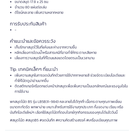
ขนาดสมุด 17.8 x 25 ซม.
จำนวน 80 แผ่นต่อเล่ม
ดีไซน์คละลาย เพิ่มความหลากหลาย
การรับประกันสินค้า
-
คำแนะนำและข้อควรระวัง
เก็บรักษาสมุดไว้ในที่แห้งและห่างจากความชื้น
หลีกเลี่ยงการโดนน้ำหรือสารเคมีที่อาจทำให้กระดาษเสียหาย
เลี่ยงการวางสมุดในที่ที่โดนแสงแดดโดยตรงเป็นเวลานาน
Tip. เทคนิคเล็กๆ ที่แนะนำ
เพิ่มความสนุกในการจดบันทึกด้วยการใช้ปากกาหลายสี ช่วยจัดระเบียบไอเดียและ
ทำให้โน้ตดูน่าอ่านมากขึ้น
ติดสติกเกอร์หรือตกแต่งหน้าปกสมุดเพื่อเพิ่มความเป็นเอกลักษณ์และแรงจูงใจใน
การใช้งาน
พกสมุดโน้ต B5 รุ่น LB5B31-9843 คละลายไปได้ทุกที่! เนื้อกระดาษคุณภาพเยี่ยม
ขนาดกะทัดรัด พกพาง่าย เหมาะสำหรับการใช้งานทุกประเภท ทั้งจดงาน เรียน หรือ
บันทึกไอเดียใหม่ๆ เลือกใช้สมุดโน้ตที่ตอบโจทย์ทุกกิจกรรมของคุณได้แล้ววันนี้
#สมุดโน้ต #สมุดB5 #จดบันทึก #ความคิดสร้างสรรค์ #เครื่องเขียนคุณภาพ