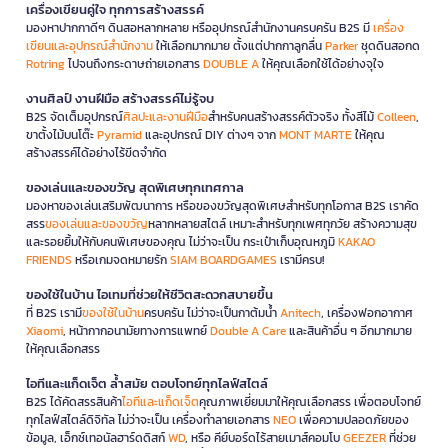
เครื่องเขียนคู่ใจ ทุกการสร้างสรรค์
มองหาปากกาดีๆ ดินสอหลากหลาย หรืออุปกรณ์สำนักงานครบครัน B2S มี
เครื่อง
เขียนและอุปกรณ์สำนักงาน
ให้เลือกมากมาย ตั้งแต่ปากกาลูกลื่น
Parker
ชุดดินสอกด
Rotring
ไปจนถึงกระดาษถ่ายเอกสาร
DOUBLE A
ให้คุณเลือกใช้ได้อย่างจุใจ
งานศิลป์ งานฝีมือ สร้างสรรค์ไม่รู้จบ
B2S จัดเต็มอุปกรณ์
ศิลปะและงานฝีมือ
สำหรับคนสร้างสรรค์ตัวจริง ทั้งสีไม้
Colleen
,
ขาตั้งไม้บนโต๊ะ
Pyramid
และอุปกรณ์ DIY ต่างๆ จาก
MONT MARTE
ให้คุณ
สร้างสรรค์ได้อย่างไร้ขีดจำกัด
ของเล่นและของขวัญ สุดพิเศษทุกเทศกาล
มองหาของเล่นเสริมพัฒนาการ หรือของขวัญสุดพิเศษสำหรับทุกโอกาส B2S เราคัด
สรร
ของเล่นและของขวัญ
หลากหลายสไตล์ เหมาะสำหรับทุกเพศทุกวัย สร้างความสุข
และรอยยิ้มให้กับคนพิเศษของคุณ ไม่ว่าจะเป็น กระเป๋าเก็บอุณหภูมิ
KAKAO
FRIENDS
หรือเกมจดหมายรัก
SIAM BOARDGAMES
เรามีครบ!
ของใช้ในบ้าน ไอเทมที่ช่วยให้ชีวิตสะดวกสบายขึ้น
ที่ B2S เรามี
ของใช้ในบ้าน
ครบครัน ไม่ว่าจะเป็นกาต้มน้ำ
Anitech
, เครื่องฟอกอากาศ
Xiaomi
, หน้ากากอนามัยทางการแพทย์
Double A Care
และสินค้าอื่น ๆ อีกมากมาย
ให้คุณเลือกสรร
ไอทีและแก็ดเจ็ต ล้ำสมัย ตอบโจทย์ทุกไลฟ์สไตล์
B2S ได้คัดสรรสินค้า
ไอทีและแก็ดเจ็ต
คุณภาพเยี่ยมมาให้คุณเลือกสรร เพื่อตอบโจทย์
ทุกไลฟ์สไตล์ดิจิทัล ไม่ว่าจะเป็น เครื่องทำลายเอกสาร
NEO
เพื่อความปลอดภัยของ
ข้อมูล, เอ็กซ์เทอนัลฮาร์ดดิสก์
WD
, หรือ คีย์บอร์ดไร้สายเมาส์คอมโบ
GEEZER
ที่ช่วย