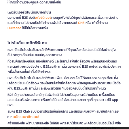
ให้การทำงานของคุณสะดวกสบายยิ่งขึ้น
เฟอร์นิเจอร์ดีไซน์ครบฟังก์ชั่น
นอกจากนี้ B2S ยังมี
เฟอร์นิเจอร์
ครบทุกฟังก์ชันให้คุณได้เลือกสรรเพื่อตกแต่งบ้าน
และที่ทำงาน ไม่ว่าจะเป็นโต๊ะทำงานพับได้ จากแบรนด์
ONE
หรือ เก้าอี้ทำงาน
Furradec
ก็มีให้เลือกครบครัน
โปรโมชั่นและสิทธิพิเศษ
B2S จัดเต็มโปรโมชั่นและสิทธิพิเศษมากมายให้คุณเลือกช้อปออนไลน์ได้อย่างจุใจ
อัปเดตทุกเดือนกับแคมเปญลดราคาแรง
ทั้งสินค้าเครื่องเขียน หนังสือขายดี และไอเทมไลฟ์สไตล์สุดชิค พร้อมคูปองส่วนลด
และดีลพิเศษเมื่อช้อปผ่าน B2S.co.th เท่านั้น นอกจากนี้ B2S ยังใจดีส่งฟรีทั่วประเทศ
*เมื่อสั่งครบขั้นต่ำที่บริษัทกำหนด
B2S จัดเต็มโปรโมชั่นและสิทธิพิเศษเพียบ ช้อปออนไลน์ได้เลย! ลดแรงทุกเดือน ทั้ง
เครื่องเขียน หนังสือดัง ของไอเทมไลฟ์สไตล์สุดชิค พร้อมคูปองส่วนลดพิเศษเมื่อซื้อ
ผ่าน B2S.co.th เท่านั้น และส่งฟรีทั่วไทย *เมื่อสั่งครบขั้นต่ำที่บริษัทกำหนด
B2S มีทุกอย่างตอบโจทย์ทุกไลฟ์สไตล์ ไม่ว่าจะเป็นอุปกรณ์อ่านเขียน เครื่องเขียน
ของเล่นเสริมพัฒนาการ หรือเฟอร์นิเจอร์ ช้อปง่าย สะดวก ทุกที่ ทุกเวลา แค่มี App
B2S
สมัคร B2S Club รับข่าวสารโปรโมชั่นก่อนใคร และสิทธิพิเศษเฉพาะสมาชิก! คลิกเลย
สมัครสมาชิกเลย!
👉
#ร้านหนังสือ #ร้านขายหนังสือ ใกล้ฉัน #กระเป๋าใส่ดินสอ #เครื่องเขียนออนไลน์ #ซื้อ
หนังสือ ออนไลน์ #เครื่องเขียน บีทูเอส #ขาย หนังสือ ออนไลน์ #B2S #ร้านเครื่อง