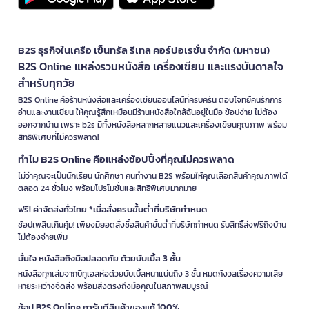
B2S ธุรกิจในเครือ เซ็นทรัล รีเทล คอร์ปอเรชั่น จำกัด (มหาชน)
B2S Online แหล่งรวมหนังสือ เครื่องเขียน และแรงบันดาลใจ
สำหรับทุกวัย
B2S Online คือร้านหนังสือและเครื่องเขียนออนไลน์ที่ครบครัน ตอบโจทย์คนรักการ
อ่านและงานเขียน ให้คุณรู้สึกเหมือนมีร้านหนังสือใกล้ฉันอยู่ในมือ ช้อปง่าย ไม่ต้อง
ออกจากบ้าน เพราะ b2s มีทั้งหนังสือหลากหลายแนวและเครื่องเขียนคุณภาพ พร้อม
สิทธิพิเศษที่ไม่ควรพลาด!
ทำไม B2S Online คือแหล่งช้อปปิ้งที่คุณไม่ควรพลาด
ไม่ว่าคุณจะเป็นนักเรียน นักศึกษา คนทำงาน B2S พร้อมให้คุณเลือกสินค้าคุณภาพได้
ตลอด 24 ชั่วโมง พร้อมโปรโมชั่นและสิทธิพิเศษมากมาย
ฟรี! ค่าจัดส่งทั่วไทย *เมื่อสั่งครบขั้นต่ำที่บริษัทกำหนด
ช้อปเพลินเกินคุ้ม! เพียงมียอดสั่งซื้อสินค้าขั้นต่ำที่บริษัทกำหนด รับสิทธิ์ส่งฟรีถึงบ้าน
ไม่ต้องจ่ายเพิ่ม
มั่นใจ หนังสือถึงมือปลอดภัย ด้วยบับเบิ้ล 3 ชั้น
หนังสือทุกเล่มจากบีทูเอสห่อด้วยบับเบิ้ลหนาแน่นถึง 3 ชั้น หมดกังวลเรื่องความเสีย
หายระหว่างจัดส่ง พร้อมส่งตรงถึงมือคุณในสภาพสมบูรณ์
ช้อป B2S Online การันตีสินค้าของแท้ 100%