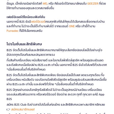
ข้อมูล, เอ็กซ์เทอนัลฮาร์ดดิสก์
WD
, หรือ คีย์บอร์ดไร้สายเมาส์คอมโบ
GEEZER
ที่ช่วย
ให้การทำงานของคุณสะดวกสบายยิ่งขึ้น
เฟอร์นิเจอร์ดีไซน์ครบฟังก์ชั่น
นอกจากนี้ B2S ยังมี
เฟอร์นิเจอร์
ครบทุกฟังก์ชันให้คุณได้เลือกสรรเพื่อตกแต่งบ้าน
และที่ทำงาน ไม่ว่าจะเป็นโต๊ะทำงานพับได้ จากแบรนด์
ONE
หรือ เก้าอี้ทำงาน
Furradec
ก็มีให้เลือกครบครัน
โปรโมชั่นและสิทธิพิเศษ
B2S จัดเต็มโปรโมชั่นและสิทธิพิเศษมากมายให้คุณเลือกช้อปออนไลน์ได้อย่างจุใจ
อัปเดตทุกเดือนกับแคมเปญลดราคาแรง
ทั้งสินค้าเครื่องเขียน หนังสือขายดี และไอเทมไลฟ์สไตล์สุดชิค พร้อมคูปองส่วนลด
และดีลพิเศษเมื่อช้อปผ่าน B2S.co.th เท่านั้น นอกจากนี้ B2S ยังใจดีส่งฟรีทั่วประเทศ
*เมื่อสั่งครบขั้นต่ำที่บริษัทกำหนด
B2S จัดเต็มโปรโมชั่นและสิทธิพิเศษเพียบ ช้อปออนไลน์ได้เลย! ลดแรงทุกเดือน ทั้ง
เครื่องเขียน หนังสือดัง ของไอเทมไลฟ์สไตล์สุดชิค พร้อมคูปองส่วนลดพิเศษเมื่อซื้อ
ผ่าน B2S.co.th เท่านั้น และส่งฟรีทั่วไทย *เมื่อสั่งครบขั้นต่ำที่บริษัทกำหนด
B2S มีทุกอย่างตอบโจทย์ทุกไลฟ์สไตล์ ไม่ว่าจะเป็นอุปกรณ์อ่านเขียน เครื่องเขียน
ของเล่นเสริมพัฒนาการ หรือเฟอร์นิเจอร์ ช้อปง่าย สะดวก ทุกที่ ทุกเวลา แค่มี App
B2S
สมัคร B2S Club รับข่าวสารโปรโมชั่นก่อนใคร และสิทธิพิเศษเฉพาะสมาชิก! คลิกเลย
สมัครสมาชิกเลย!
👉