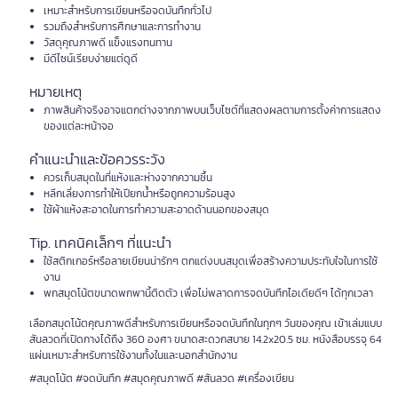
เหมาะสำหรับการเขียนหรือจดบันทึกทั่วไป
รวมถึงสำหรับการศึกษาและการทำงาน
วัสดุคุณภาพดี แข็งแรงทนทาน
มีดีไซน์เรียบง่ายแต่ดูดี
หมายเหตุ
ภาพสินค้าจริงอาจแตกต่างจากภาพบนเว็บไซต์ที่แสดงผลตามการตั้งค่าการแสดง
ของแต่ละหน้าจอ
คำแนะนำและข้อควรระวัง
ควรเก็บสมุดในที่แห้งและห่างจากความชื้น
หลีกเลี่ยงการทำให้เปียกน้ำหรือถูกความร้อนสูง
ใช้ผ้าแห้งสะอาดในการทำความสะอาดด้านนอกของสมุด
Tip. เทคนิคเล็กๆ ที่แนะนำ
ใช้สติกเกอร์หรือลายเขียนน่ารักๆ ตกแต่งบนสมุดเพื่อสร้างความประทับใจในการใช้
งาน
พกสมุดโน้ตขนาดพกพานี้ติดตัว เพื่อไม่พลาดการจดบันทึกไอเดียดีๆ ได้ทุกเวลา
เลือกสมุดโน้ตคุณภาพดีสำหรับการเขียนหรือจดบันทึกในทุกๆ วันของคุณ เข้าเล่มแบบ
สันลวดที่เปิดกางได้ถึง 360 องศา ขนาดสะดวกสบาย 14.2x20.5 ซม. หนังสือบรรจุ 64
แผ่นเหมาะสำหรับการใช้งานทั้งในและนอกสำนักงาน
#สมุดโน้ต #จดบันทึก #สมุดคุณภาพดี #สันลวด #เครื่องเขียน