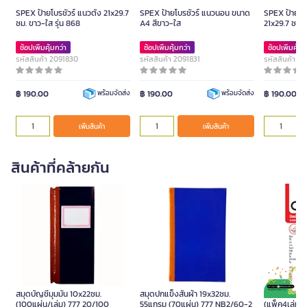
SPEX ป้ายโบรชัวร์ แนวตั้ง 21x29.7
SPEX ป้ายโบรชัวร์ แนวนอน ขนาด
SPEX ป้ายโบร
ซม. ขาว-ใส รุ่น 868
A4 สีขาว-ใส
21x29.7 ซม. 
ช้อปเพิ่มคุ้มกว่า
ช้อปเพิ่มคุ้มกว่า
ช้อปเพิ่มคุ้มก
รหัสสินค้า 2091830
รหัสสินค้า 2091831
รหัสสินค้า 2
฿ 190.00
฿ 190.00
฿ 190.00
พร้อมจัดส่ง
พร้อมจัดส่ง
เพิ่มสินค้า
เพิ่มสินค้า
สินค้าที่คล้ายกัน
สมุดบัญชีมุมมัน 10x22ซม.
สมุดปกแข็งสันผ้า 19x32ซม.
ONE บิลเงินส
(100แผ่น/เล่ม) 777 20/100
55แกรม (70แผ่น) 777 NB2/60-2
(แพ็ค4เล่ม)