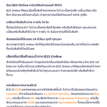
ช้อป B2S Online การันตีสินค้าของแท้ 100%
B2S Online ให้คุณเลือกซื้อสินค้าหลากหลาย ไม่ว่าจะเป็นหนังสือ เครื่องเขียน หรือ
อื่นๆ อีกมากมายได้อย่างมั่นใจ ด้วยการการันตีสินค้าของแท้ 100% ทุกชิ้น
เปลี่ยน/คืนสินค้าง่าย ภายใน 14 วัน
ซื้อไปแล้วไม่ตรงใจ? ไม่ว่าจะเป็นหนังสือที่เลือกผิด หรือสินค้ามีปัญหา คุณสามารถ
เปลี่ยนหรือคืนสินค้าได้ง่าย ๆ ภายใน 14 วันนับจากวันที่ได้รับสินค้า
ช้อปออนไลน์ได้ตลอด 24 ชั่วโมง ทุกที่ ทุกเวลา
สะดวกสุดๆ! B2S online เปิดให้คุณช้อปได้ตลอดวันตลอดคืน อยากได้อะไร แค่คลิก
ก็รอรับสินค้าที่บ้านได้เลย!
เลือกช้อปสินค้าแนะนำจาก B2S Online
สำหรับใครที่กำลังมองหา ร้านอุปกรณ์เครื่องเขียนใกล้ฉัน หรืออยากแวะร้าน B2S แต่
ไม่สะดวก วันนี้เราได้รวบรวมสินค้าแนะนำจาก B2S Online มาให้คุณเลือกสรรได้ง่ายๆ
พร้อมตอบโจทย์ทุกไลฟ์สไตล์ ไม่ว่าคุณจะมองหา ร้านขายหนังสือ หรือสินค้าอื่นๆ
ก็ตาม
หนังสือหลากหลายสไตล์
B2S มี
หนังสือ
หลากหลายแนวจากสำนักพิมพ์ชั้นนำ ไม่ว่าจะเป็นนิยายยอดนิยมอย่าง
Lavender
, ตำราเรียนเข้มข้นของ
ดร. ศุภวัฒน์ พุกเจริญ
, นิตยสารอัปเดตจาก
เพ็ญ
บุญ
, หนังสือเด็กจาก
MIS
หนังสือจิตวิทยาจาก
Mugunghwa Publishing
, หนังสือ
พัฒนาตนเองจาก
KOOB
และวรรณกรรมจาก
Nanmeebooks
ทั้งหมดนี้สามารถซื้อ
ออนไลน์ได้อย่างง่ายดายเพียงคลิกเดียว