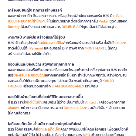
เครื่องเขียนคู่ใจ ทุกการสร้างสรรค์
มองหาปากกาดีๆ ดินสอหลากหลาย หรืออุปกรณ์สำนักงานครบครัน B2S มี
เครื่อง
เขียนและอุปกรณ์สำนักงาน
ให้เลือกมากมาย ตั้งแต่ปากกาลูกลื่น
Parker
ชุดดินสอกด
Rotring
ไปจนถึงกระดาษถ่ายเอกสาร
DOUBLE A
ให้คุณเลือกใช้ได้อย่างจุใจ
งานศิลป์ งานฝีมือ สร้างสรรค์ไม่รู้จบ
B2S จัดเต็มอุปกรณ์
ศิลปะและงานฝีมือ
สำหรับคนสร้างสรรค์ตัวจริง ทั้งสีไม้
Colleen
,
ขาตั้งไม้บนโต๊ะ
Pyramid
และอุปกรณ์ DIY ต่างๆ จาก
MONT MARTE
ให้คุณ
สร้างสรรค์ได้อย่างไร้ขีดจำกัด
ของเล่นและของขวัญ สุดพิเศษทุกเทศกาล
มองหาของเล่นเสริมพัฒนาการ หรือของขวัญสุดพิเศษสำหรับทุกโอกาส B2S เราคัด
สรร
ของเล่นและของขวัญ
หลากหลายสไตล์ เหมาะสำหรับทุกเพศทุกวัย สร้างความสุข
และรอยยิ้มให้กับคนพิเศษของคุณ ไม่ว่าจะเป็น กระเป๋าเก็บอุณหภูมิ
KAKAO
FRIENDS
หรือเกมจดหมายรัก
SIAM BOARDGAMES
เรามีครบ!
ของใช้ในบ้าน ไอเทมที่ช่วยให้ชีวิตสะดวกสบายขึ้น
ที่ B2S เรามี
ของใช้ในบ้าน
ครบครัน ไม่ว่าจะเป็นกาต้มน้ำ
Anitech
, เครื่องฟอกอากาศ
Xiaomi
, หน้ากากอนามัยทางการแพทย์
Double A Care
และสินค้าอื่น ๆ อีกมากมาย
ให้คุณเลือกสรร
ไอทีและแก็ดเจ็ต ล้ำสมัย ตอบโจทย์ทุกไลฟ์สไตล์
B2S ได้คัดสรรสินค้า
ไอทีและแก็ดเจ็ต
คุณภาพเยี่ยมมาให้คุณเลือกสรร เพื่อตอบโจทย์
ทุกไลฟ์สไตล์ดิจิทัล ไม่ว่าจะเป็น เครื่องทำลายเอกสาร
NEO
เพื่อความปลอดภัยของ