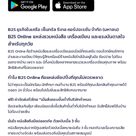
B2S ธุรกิจในเครือ เซ็นทรัล รีเทล คอร์ปอเรชั่น จำกัด (มหาชน)
B2S Online แหล่งรวมหนังสือ เครื่องเขียน และแรงบันดาลใจ
สำหรับทุกวัย
B2S Online คือร้านหนังสือและเครื่องเขียนออนไลน์ที่ครบครัน ตอบโจทย์คนรักการ
อ่านและงานเขียน ให้คุณรู้สึกเหมือนมีร้านหนังสือใกล้ฉันอยู่ในมือ ช้อปง่าย ไม่ต้อง
ออกจากบ้าน เพราะ b2s มีทั้งหนังสือหลากหลายแนวและเครื่องเขียนคุณภาพ พร้อม
สิทธิพิเศษที่ไม่ควรพลาด!
ทำไม B2S Online คือแหล่งช้อปปิ้งที่คุณไม่ควรพลาด
ไม่ว่าคุณจะเป็นนักเรียน นักศึกษา คนทำงาน B2S พร้อมให้คุณเลือกสินค้าคุณภาพได้
ตลอด 24 ชั่วโมง พร้อมโปรโมชั่นและสิทธิพิเศษมากมาย
ฟรี! ค่าจัดส่งทั่วไทย *เมื่อสั่งครบขั้นต่ำที่บริษัทกำหนด
ช้อปเพลินเกินคุ้ม! เพียงมียอดสั่งซื้อสินค้าขั้นต่ำที่บริษัทกำหนด รับสิทธิ์ส่งฟรีถึงบ้าน
ไม่ต้องจ่ายเพิ่ม
มั่นใจ หนังสือถึงมือปลอดภัย ด้วยบับเบิ้ล 3 ชั้น
หนังสือทุกเล่มจากบีทูเอสห่อด้วยบับเบิ้ลหนาแน่นถึง 3 ชั้น หมดกังวลเรื่องความเสีย
หายระหว่างจัดส่ง พร้อมส่งตรงถึงมือคุณในสภาพสมบูรณ์