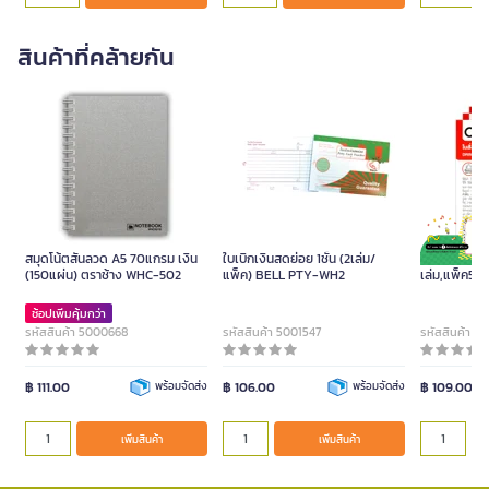
สินค้าที่คล้ายกัน
สมุดโน้ตสันลวด A5 70แกรม เงิน
ใบเบิกเงินสดย่อย 1ชั้น (2เล่ม/
ใบสั่งเครื่องด
(150แผ่น) ตราช้าง WHC-502
แพ็ค) BELL PTY-WH2
เล่ม,แพ็ค5เล
ช้อปเพิ่มคุ้มกว่า
รหัสสินค้า 5000668
รหัสสินค้า 5001547
รหัสสินค้า 5
฿ 111.00
พร้อมจัดส่ง
฿ 106.00
พร้อมจัดส่ง
฿ 109.00
เพิ่มสินค้า
เพิ่มสินค้า