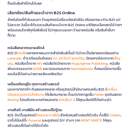
ก็รอรับสินค้าที่บ้านได้เลย!
เลือกช้อปสินค้าแนะนำจาก B2S Online
สำหรับใครที่กำลังมองหา ร้านอุปกรณ์เครื่องเขียนใกล้ฉัน หรืออยากแวะร้าน B2S แต่
ไม่สะดวก วันนี้เราได้รวบรวมสินค้าแนะนำจาก B2S Online มาให้คุณเลือกสรรได้ง่ายๆ
พร้อมตอบโจทย์ทุกไลฟ์สไตล์ ไม่ว่าคุณจะมองหา ร้านขายหนังสือ หรือสินค้าอื่นๆ
ก็ตาม
หนังสือหลากหลายสไตล์
B2S มี
หนังสือ
หลากหลายแนวจากสำนักพิมพ์ชั้นนำ ไม่ว่าจะเป็นนิยายยอดนิยมอย่าง
Lavender
, ตำราเรียนเข้มข้นของ
ดร. ศุภวัฒน์ พุกเจริญ
, นิตยสารอัปเดตจาก
เพ็ญ
บุญ
, หนังสือเด็กจาก
MIS
หนังสือจิตวิทยาจาก
Mugunghwa Publishing
, หนังสือ
พัฒนาตนเองจาก
KOOB
และวรรณกรรมจาก
Nanmeebooks
ทั้งหมดนี้สามารถซื้อ
ออนไลน์ได้อย่างง่ายดายเพียงคลิกเดียว
เครื่องเขียนคู่ใจ ทุกการสร้างสรรค์
มองหาปากกาดีๆ ดินสอหลากหลาย หรืออุปกรณ์สำนักงานครบครัน B2S มี
เครื่อง
เขียนและอุปกรณ์สำนักงาน
ให้เลือกมากมาย ตั้งแต่ปากกาลูกลื่น
Parker
ชุดดินสอกด
Rotring
ไปจนถึงกระดาษถ่ายเอกสาร
DOUBLE A
ให้คุณเลือกใช้ได้อย่างจุใจ
งานศิลป์ งานฝีมือ สร้างสรรค์ไม่รู้จบ
B2S จัดเต็มอุปกรณ์
ศิลปะและงานฝีมือ
สำหรับคนสร้างสรรค์ตัวจริง ทั้งสีไม้
Colleen
,
ขาตั้งไม้บนโต๊ะ
Pyramid
และอุปกรณ์ DIY ต่างๆ จาก
MONT MARTE
ให้คุณ
สร้างสรรค์ได้อย่างไร้ขีดจำกัด