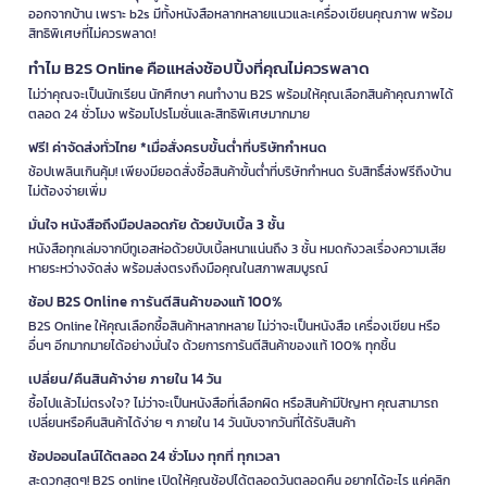
ออกจากบ้าน เพราะ b2s มีทั้งหนังสือหลากหลายแนวและเครื่องเขียนคุณภาพ พร้อม
สิทธิพิเศษที่ไม่ควรพลาด!
ทำไม B2S Online คือแหล่งช้อปปิ้งที่คุณไม่ควรพลาด
ไม่ว่าคุณจะเป็นนักเรียน นักศึกษา คนทำงาน B2S พร้อมให้คุณเลือกสินค้าคุณภาพได้
ตลอด 24 ชั่วโมง พร้อมโปรโมชั่นและสิทธิพิเศษมากมาย
ฟรี! ค่าจัดส่งทั่วไทย *เมื่อสั่งครบขั้นต่ำที่บริษัทกำหนด
ช้อปเพลินเกินคุ้ม! เพียงมียอดสั่งซื้อสินค้าขั้นต่ำที่บริษัทกำหนด รับสิทธิ์ส่งฟรีถึงบ้าน
ไม่ต้องจ่ายเพิ่ม
มั่นใจ หนังสือถึงมือปลอดภัย ด้วยบับเบิ้ล 3 ชั้น
หนังสือทุกเล่มจากบีทูเอสห่อด้วยบับเบิ้ลหนาแน่นถึง 3 ชั้น หมดกังวลเรื่องความเสีย
หายระหว่างจัดส่ง พร้อมส่งตรงถึงมือคุณในสภาพสมบูรณ์
ช้อป B2S Online การันตีสินค้าของแท้ 100%
B2S Online ให้คุณเลือกซื้อสินค้าหลากหลาย ไม่ว่าจะเป็นหนังสือ เครื่องเขียน หรือ
อื่นๆ อีกมากมายได้อย่างมั่นใจ ด้วยการการันตีสินค้าของแท้ 100% ทุกชิ้น
เปลี่ยน/คืนสินค้าง่าย ภายใน 14 วัน
ซื้อไปแล้วไม่ตรงใจ? ไม่ว่าจะเป็นหนังสือที่เลือกผิด หรือสินค้ามีปัญหา คุณสามารถ
เปลี่ยนหรือคืนสินค้าได้ง่าย ๆ ภายใน 14 วันนับจากวันที่ได้รับสินค้า
ช้อปออนไลน์ได้ตลอด 24 ชั่วโมง ทุกที่ ทุกเวลา
สะดวกสุดๆ! B2S online เปิดให้คุณช้อปได้ตลอดวันตลอดคืน อยากได้อะไร แค่คลิก