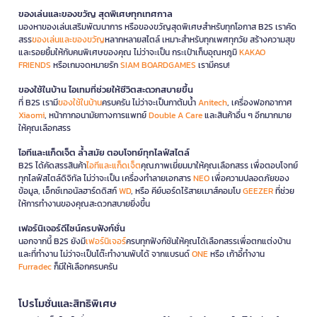
ของเล่นและของขวัญ สุดพิเศษทุกเทศกาล
มองหาของเล่นเสริมพัฒนาการ หรือของขวัญสุดพิเศษสำหรับทุกโอกาส B2S เราคัด
สรร
ของเล่นและของขวัญ
หลากหลายสไตล์ เหมาะสำหรับทุกเพศทุกวัย สร้างความสุข
และรอยยิ้มให้กับคนพิเศษของคุณ ไม่ว่าจะเป็น กระเป๋าเก็บอุณหภูมิ
KAKAO
FRIENDS
หรือเกมจดหมายรัก
SIAM BOARDGAMES
เรามีครบ!
ของใช้ในบ้าน ไอเทมที่ช่วยให้ชีวิตสะดวกสบายขึ้น
ที่ B2S เรามี
ของใช้ในบ้าน
ครบครัน ไม่ว่าจะเป็นกาต้มน้ำ
Anitech
, เครื่องฟอกอากาศ
Xiaomi
, หน้ากากอนามัยทางการแพทย์
Double A Care
และสินค้าอื่น ๆ อีกมากมาย
ให้คุณเลือกสรร
ไอทีและแก็ดเจ็ต ล้ำสมัย ตอบโจทย์ทุกไลฟ์สไตล์
B2S ได้คัดสรรสินค้า
ไอทีและแก็ดเจ็ต
คุณภาพเยี่ยมมาให้คุณเลือกสรร เพื่อตอบโจทย์
ทุกไลฟ์สไตล์ดิจิทัล ไม่ว่าจะเป็น เครื่องทำลายเอกสาร
NEO
เพื่อความปลอดภัยของ
ข้อมูล, เอ็กซ์เทอนัลฮาร์ดดิสก์
WD
, หรือ คีย์บอร์ดไร้สายเมาส์คอมโบ
GEEZER
ที่ช่วย
ให้การทำงานของคุณสะดวกสบายยิ่งขึ้น
เฟอร์นิเจอร์ดีไซน์ครบฟังก์ชั่น
นอกจากนี้ B2S ยังมี
เฟอร์นิเจอร์
ครบทุกฟังก์ชันให้คุณได้เลือกสรรเพื่อตกแต่งบ้าน
และที่ทำงาน ไม่ว่าจะเป็นโต๊ะทำงานพับได้ จากแบรนด์
ONE
หรือ เก้าอี้ทำงาน
Furradec
ก็มีให้เลือกครบครัน
โปรโมชั่นและสิทธิพิเศษ