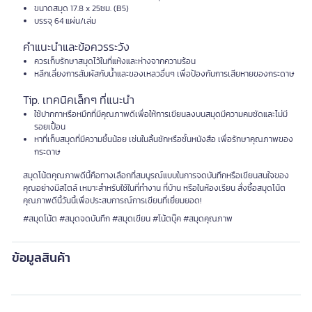
ขนาดสมุด 17.8 x 25ซม. (B5)
บรรจุ 64 แผ่น/เล่ม
คำแนะนำและข้อควรระวัง
ควรเก็บรักษาสมุดไว้ในที่แห้งและห่างจากความร้อน
หลีกเลี่ยงการสัมผัสกับน้ำและของเหลวอื่นๆ เพื่อป้องกันการเสียหายของกระดาษ
Tip. เทคนิคเล็กๆ ที่แนะนำ
ใช้ปากกาหรือหมึกที่มีคุณภาพดีเพื่อให้การเขียนลงบนสมุดมีความคมชัดและไม่มี
รอยเปื้อน
หาที่เก็บสมุดที่มีความชื้นน้อย เช่นในลิ้นชักหรือชั้นหนังสือ เพื่อรักษาคุณภาพของ
กระดาษ
สมุดโน้ตคุณภาพดีนี้คือทางเลือกที่สมบูรณ์แบบในการจดบันทึกหรือเขียนสนใจของ
คุณอย่างมีสไตล์ เหมาะสำหรับใช้ในที่ทำงาน ที่บ้าน หรือในห้องเรียน สั่งซื้อสมุดโน้ต
คุณภาพดีนี้วันนี้เพื่อประสบการณ์การเขียนที่เยี่ยมยอด!
#สมุดโน้ต #สมุดจดบันทึก #สมุดเขียน #โน้ตบุ๊ค #สมุดคุณภาพ
ข้อมูลสินค้า