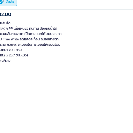
จัดส่ง
32.00
ับสินค้า
ติก PP เนื้อเหนียว ทนทาน ป้องกันน้ำได้
ล่มแบบสันห่วงลวด เปิดกางออกได้ 360 องศา
ษ True Write ลดแสงสะท้อน ถนอมสายตา
รทัด ช่วยจัดระเบียบในการเขียนให้เรียบร้อย
ษหนา 70 แกรม
8.2 x 25.7 ซม. (B5)
่น/เล่ม