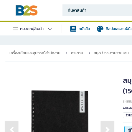
หมวดหมู่สินค้า
หนังสือ
ศิลปะและงานฝีมื
เครื่องเขียนและอุปกรณ์สำนักงาน
กระดาษ
สมุด / กระดาษรายงาน
สม
(1
รหัสสิ
แบรนด
ร่ว