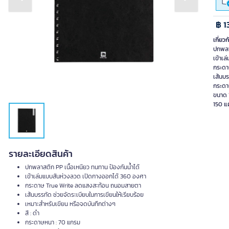
Previous slide
Next slide
฿ 1
เกี่ยวก
ปกพลาส
เข้าเ
กระดา
เส้นบร
กระดา
ขนาด 1
150 แผ
รายละเอียดสินค้า
ปกพลาสติก PP เนื้อเหนียว ทนทาน ป้องกันน้ำได้
เข้าเล่มแบบสันห่วงลวด เปิดกางออกได้ 360 องศา
กระดาษ True Write ลดแสงสะท้อน ถนอมสายตา
เส้นบรรทัด ช่วยจัดระเบียบในการเขียนให้เรียบร้อย
เหมาะสำหรับเขียน หรือจดบันทึกต่างๆ
สี : ดำ
กระดาษหนา : 70 แกรม