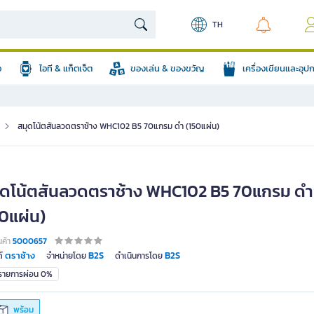
TH
อ
ไอที & แก็ตเจ็ต
ของเล่น & ของขวัญ
เครื่องเขียนและอุ
สมุดโน้ตสันลวดตราช้าง WHC102 B5 70แกรม ดำ (150แผ่น)
ุดโน้ตสันลวดตราช้าง WHC102 B5 70แกรม ดำ
50แผ่น)
นค้า
5000657
ตราช้าง
B2S
B2S
์
จำหน่ายโดย
ดำเนินการโดย
มรายการผ่อน 0%
พร้อม