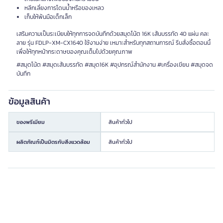
หลีกเลี่ยงการโดนน้ำหรือของเหลว
เก็บให้พ้นมือเด็กเล็ก
เสริมความเป็นระเบียบให้ทุกการจดบันทึกด้วยสมุดโน้ต 16K เส้นบรรทัด 40 แผ่น คละ
ลาย รุ่น FDLP-XM-CX1640 ใช้งานง่าย เหมาะสำหรับทุกสถานการณ์ รีบสั่งซื้อตอนนี้
เพื่อให้ทุกหน้ากระดาษของคุณเต็มไปด้วยคุณภาพ
#สมุดโน้ต #สมุดเส้นบรรทัด #สมุด16K #อุปกรณ์สำนักงาน #เครื่องเขียน #สมุดจด
บันทึก
ข้อมูลสินค้า
ของพรีเมียม
สินค้าทั่วไป
ผลิตภัณฑ์เป็นมิตรกับสิ่งแวดล้อม
สินค้าทั่วไป