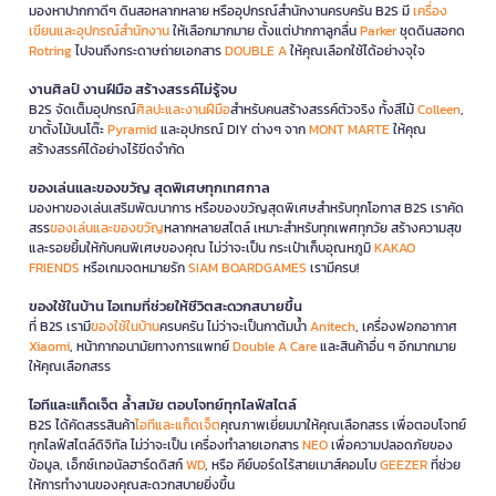
มองหาปากกาดีๆ ดินสอหลากหลาย หรืออุปกรณ์สำนักงานครบครัน B2S มี
เครื่อง
เขียนและอุปกรณ์สำนักงาน
ให้เลือกมากมาย ตั้งแต่ปากกาลูกลื่น
Parker
ชุดดินสอกด
Rotring
ไปจนถึงกระดาษถ่ายเอกสาร
DOUBLE A
ให้คุณเลือกใช้ได้อย่างจุใจ
งานศิลป์ งานฝีมือ สร้างสรรค์ไม่รู้จบ
B2S จัดเต็มอุปกรณ์
ศิลปะและงานฝีมือ
สำหรับคนสร้างสรรค์ตัวจริง ทั้งสีไม้
Colleen
,
ขาตั้งไม้บนโต๊ะ
Pyramid
และอุปกรณ์ DIY ต่างๆ จาก
MONT MARTE
ให้คุณ
สร้างสรรค์ได้อย่างไร้ขีดจำกัด
ของเล่นและของขวัญ สุดพิเศษทุกเทศกาล
มองหาของเล่นเสริมพัฒนาการ หรือของขวัญสุดพิเศษสำหรับทุกโอกาส B2S เราคัด
สรร
ของเล่นและของขวัญ
หลากหลายสไตล์ เหมาะสำหรับทุกเพศทุกวัย สร้างความสุข
และรอยยิ้มให้กับคนพิเศษของคุณ ไม่ว่าจะเป็น กระเป๋าเก็บอุณหภูมิ
KAKAO
FRIENDS
หรือเกมจดหมายรัก
SIAM BOARDGAMES
เรามีครบ!
ของใช้ในบ้าน ไอเทมที่ช่วยให้ชีวิตสะดวกสบายขึ้น
ที่ B2S เรามี
ของใช้ในบ้าน
ครบครัน ไม่ว่าจะเป็นกาต้มน้ำ
Anitech
, เครื่องฟอกอากาศ
Xiaomi
, หน้ากากอนามัยทางการแพทย์
Double A Care
และสินค้าอื่น ๆ อีกมากมาย
ให้คุณเลือกสรร
ไอทีและแก็ดเจ็ต ล้ำสมัย ตอบโจทย์ทุกไลฟ์สไตล์
B2S ได้คัดสรรสินค้า
ไอทีและแก็ดเจ็ต
คุณภาพเยี่ยมมาให้คุณเลือกสรร เพื่อตอบโจทย์
ทุกไลฟ์สไตล์ดิจิทัล ไม่ว่าจะเป็น เครื่องทำลายเอกสาร
NEO
เพื่อความปลอดภัยของ
ข้อมูล, เอ็กซ์เทอนัลฮาร์ดดิสก์
WD
, หรือ คีย์บอร์ดไร้สายเมาส์คอมโบ
GEEZER
ที่ช่วย
ให้การทำงานของคุณสะดวกสบายยิ่งขึ้น