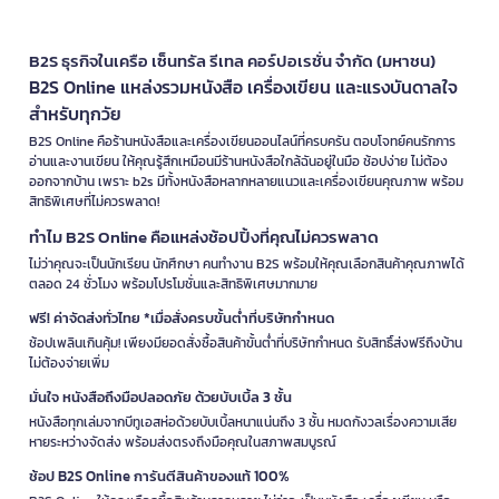
B2S ธุรกิจในเครือ เซ็นทรัล รีเทล คอร์ปอเรชั่น จำกัด (มหาชน)
B2S Online แหล่งรวมหนังสือ เครื่องเขียน และแรงบันดาลใจ
สำหรับทุกวัย
B2S Online คือร้านหนังสือและเครื่องเขียนออนไลน์ที่ครบครัน ตอบโจทย์คนรักการ
อ่านและงานเขียน ให้คุณรู้สึกเหมือนมีร้านหนังสือใกล้ฉันอยู่ในมือ ช้อปง่าย ไม่ต้อง
ออกจากบ้าน เพราะ b2s มีทั้งหนังสือหลากหลายแนวและเครื่องเขียนคุณภาพ พร้อม
สิทธิพิเศษที่ไม่ควรพลาด!
ทำไม B2S Online คือแหล่งช้อปปิ้งที่คุณไม่ควรพลาด
ไม่ว่าคุณจะเป็นนักเรียน นักศึกษา คนทำงาน B2S พร้อมให้คุณเลือกสินค้าคุณภาพได้
ตลอด 24 ชั่วโมง พร้อมโปรโมชั่นและสิทธิพิเศษมากมาย
ฟรี! ค่าจัดส่งทั่วไทย *เมื่อสั่งครบขั้นต่ำที่บริษัทกำหนด
ช้อปเพลินเกินคุ้ม! เพียงมียอดสั่งซื้อสินค้าขั้นต่ำที่บริษัทกำหนด รับสิทธิ์ส่งฟรีถึงบ้าน
ไม่ต้องจ่ายเพิ่ม
มั่นใจ หนังสือถึงมือปลอดภัย ด้วยบับเบิ้ล 3 ชั้น
หนังสือทุกเล่มจากบีทูเอสห่อด้วยบับเบิ้ลหนาแน่นถึง 3 ชั้น หมดกังวลเรื่องความเสีย
หายระหว่างจัดส่ง พร้อมส่งตรงถึงมือคุณในสภาพสมบูรณ์
ช้อป B2S Online การันตีสินค้าของแท้ 100%