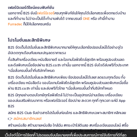
เฟอร์นิเจอร์ดีไซน์ครบฟังก์ชั่น
นอกจากนี้ B2S ยังมี
เฟอร์นิเจอร์
ครบทุกฟังก์ชันให้คุณได้เลือกสรรเพื่อตกแต่งบ้าน
และที่ทำงาน ไม่ว่าจะเป็นโต๊ะทำงานพับได้ จากแบรนด์
ONE
หรือ เก้าอี้ทำงาน
Furradec
ก็มีให้เลือกครบครัน
โปรโมชั่นและสิทธิพิเศษ
B2S จัดเต็มโปรโมชั่นและสิทธิพิเศษมากมายให้คุณเลือกช้อปออนไลน์ได้อย่างจุใจ
อัปเดตทุกเดือนกับแคมเปญลดราคาแรง
ทั้งสินค้าเครื่องเขียน หนังสือขายดี และไอเทมไลฟ์สไตล์สุดชิค พร้อมคูปองส่วนลด
และดีลพิเศษเมื่อช้อปผ่าน B2S.co.th เท่านั้น นอกจากนี้ B2S ยังใจดีส่งฟรีทั่วประเทศ
*เมื่อสั่งครบขั้นต่ำที่บริษัทกำหนด
B2S จัดเต็มโปรโมชั่นและสิทธิพิเศษเพียบ ช้อปออนไลน์ได้เลย! ลดแรงทุกเดือน ทั้ง
เครื่องเขียน หนังสือดัง ของไอเทมไลฟ์สไตล์สุดชิค พร้อมคูปองส่วนลดพิเศษเมื่อซื้อ
ผ่าน B2S.co.th เท่านั้น และส่งฟรีทั่วไทย *เมื่อสั่งครบขั้นต่ำที่บริษัทกำหนด
B2S มีทุกอย่างตอบโจทย์ทุกไลฟ์สไตล์ ไม่ว่าจะเป็นอุปกรณ์อ่านเขียน เครื่องเขียน
ของเล่นเสริมพัฒนาการ หรือเฟอร์นิเจอร์ ช้อปง่าย สะดวก ทุกที่ ทุกเวลา แค่มี App
B2S
สมัคร B2S Club รับข่าวสารโปรโมชั่นก่อนใคร และสิทธิพิเศษเฉพาะสมาชิก! คลิกเลย
สมัครสมาชิกเลย!
👉
#ร้านหนังสือ #ร้านขายหนังสือ ใกล้ฉัน #กระเป๋าใส่ดินสอ #เครื่องเขียนออนไลน์ #ซื้อ
หนังสือ ออนไลน์ #เครื่องเขียน บีทูเอส #ขาย หนังสือ ออนไลน์ #B2S #ร้านเครื่อง
เว็บไซต์นี้มีการใช้คุกกี้ โปรดยอมรับนโยบายคุกกี้เพื่อประสบการณ์การใช้บริการที่ดีที่สุด
เขียนใกล้ฉัน