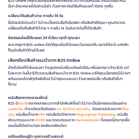
B2S Online ให้คุณเลือกซื้อสินค้าหลากหลาย ไม่ว่าจะเป็นหนังสือ เครื่องเขียน หรือ
อื่นๆ อีกมากมายได้อย่างมั่นใจ ด้วยการการันตีสินค้าของแท้ 100% ทุกชิ้น
เปลี่ยน/คืนสินค้าง่าย ภายใน 14 วัน
ซื้อไปแล้วไม่ตรงใจ? ไม่ว่าจะเป็นหนังสือที่เลือกผิด หรือสินค้ามีปัญหา คุณสามารถ
เปลี่ยนหรือคืนสินค้าได้ง่าย ๆ ภายใน 14 วันนับจากวันที่ได้รับสินค้า
ช้อปออนไลน์ได้ตลอด 24 ชั่วโมง ทุกที่ ทุกเวลา
สะดวกสุดๆ! B2S online เปิดให้คุณช้อปได้ตลอดวันตลอดคืน อยากได้อะไร แค่คลิก
ก็รอรับสินค้าที่บ้านได้เลย!
เลือกช้อปสินค้าแนะนำจาก B2S Online
สำหรับใครที่กำลังมองหา ร้านอุปกรณ์เครื่องเขียนใกล้ฉัน หรืออยากแวะร้าน B2S แต่
ไม่สะดวก วันนี้เราได้รวบรวมสินค้าแนะนำจาก B2S Online มาให้คุณเลือกสรรได้ง่ายๆ
พร้อมตอบโจทย์ทุกไลฟ์สไตล์ ไม่ว่าคุณจะมองหา ร้านขายหนังสือ หรือสินค้าอื่นๆ
ก็ตาม
หนังสือหลากหลายสไตล์
B2S มี
หนังสือ
หลากหลายแนวจากสำนักพิมพ์ชั้นนำ ไม่ว่าจะเป็นนิยายยอดนิยมอย่าง
Lavender
, ตำราเรียนเข้มข้นของ
ดร. ศุภวัฒน์ พุกเจริญ
, นิตยสารอัปเดตจาก
เพ็ญ
บุญ
, หนังสือเด็กจาก
MIS
หนังสือจิตวิทยาจาก
Mugunghwa Publishing
, หนังสือ
พัฒนาตนเองจาก
KOOB
และวรรณกรรมจาก
Nanmeebooks
ทั้งหมดนี้สามารถซื้อ
ออนไลน์ได้อย่างง่ายดายเพียงคลิกเดียว
เครื่องเขียนคู่ใจ ทุกการสร้างสรรค์