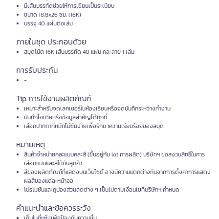
มีเส้นบรรทัดช่วยให้การเขียนเป็นระเบียบ
ขนาด 18.8x26 ซม. (16K)
บรรจุ 40 แผ่นต่อเล่ม
ภายในชุด ประกอบด้วย
สมุดโน้ต 16K เส้นบรรทัด 40 แผ่น คละลาย 1 เล่ม
การรับประกัน
-
Tip การใช้งานผลิตภัณฑ์
เหมาะสำหรับจดเลคเชอร์ในห้องเรียนหรือจดบันทึกระหว่างทำงาน
บันทึกไอเดียหรือข้อมูลสำคัญได้ทุกที่
เลือกปากกาที่หมึกไม่ซึมง่ายเพื่อรักษาความเรียบร้อยของสมุด
หมายเหตุ
สินค้าจำหน่ายคละแบบคละสี (ขึ้นอยู่กับ lot การผลิต) บริษัทฯ ขอสงวนสิทธิ์ในการ
เลือกแบบและสีให้กับลูกค้า
สีของผลิตภัณฑ์ที่แสดงบนเว็บไซต์ อาจมีความแตกต่างกันจากการตั้งค่าการแสดง
ผลสีของแต่ละหน้าจอ
โปรโมชันและคูปองส่วนลดต่าง ๆ เป็นไปตามเงื่อนไขที่บริษัทฯ กำหนด
คำแนะนำและข้อควรระวัง
เก็บในที่แห้งเพื่อป้องกันความชื้น