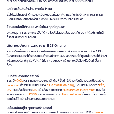
อื่นๆ อีกมากมายได้อย่างมั่นใจ ด้วยการการันตีสินค้าของแท้ 100% ทุกชิ้น
เปลี่ยน/คืนสินค้าง่าย ภายใน 14 วัน
ซื้อไปแล้วไม่ตรงใจ? ไม่ว่าจะเป็นหนังสือที่เลือกผิด หรือสินค้ามีปัญหา คุณสามารถ
เปลี่ยนหรือคืนสินค้าได้ง่าย ๆ ภายใน 14 วันนับจากวันที่ได้รับสินค้า
ช้อปออนไลน์ได้ตลอด 24 ชั่วโมง ทุกที่ ทุกเวลา
สะดวกสุดๆ! B2S online เปิดให้คุณช้อปได้ตลอดวันตลอดคืน อยากได้อะไร แค่คลิก
ก็รอรับสินค้าที่บ้านได้เลย!
เลือกช้อปสินค้าแนะนำจาก B2S Online
สำหรับใครที่กำลังมองหา ร้านอุปกรณ์เครื่องเขียนใกล้ฉัน หรืออยากแวะร้าน B2S แต่
ไม่สะดวก วันนี้เราได้รวบรวมสินค้าแนะนำจาก B2S Online มาให้คุณเลือกสรรได้ง่ายๆ
พร้อมตอบโจทย์ทุกไลฟ์สไตล์ ไม่ว่าคุณจะมองหา ร้านขายหนังสือ หรือสินค้าอื่นๆ
ก็ตาม
หนังสือหลากหลายสไตล์
B2S มี
หนังสือ
หลากหลายแนวจากสำนักพิมพ์ชั้นนำ ไม่ว่าจะเป็นนิยายยอดนิยมอย่าง
Lavender
, ตำราเรียนเข้มข้นของ
ดร. ศุภวัฒน์ พุกเจริญ
, นิตยสารอัปเดตจาก
เพ็ญ
บุญ
, หนังสือเด็กจาก
MIS
หนังสือจิตวิทยาจาก
Mugunghwa Publishing
, หนังสือ
พัฒนาตนเองจาก
KOOB
และวรรณกรรมจาก
Nanmeebooks
ทั้งหมดนี้สามารถซื้อ
ออนไลน์ได้อย่างง่ายดายเพียงคลิกเดียว
เครื่องเขียนคู่ใจ ทุกการสร้างสรรค์
มองหาปากกาดีๆ ดินสอหลากหลาย หรืออุปกรณ์สำนักงานครบครัน B2S มี
เครื่อง