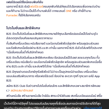
เฟอร์นิเจอร์ดีไซน์ครบฟังก์ชั่น
นอกจากนี้ B2S ยังมี
เฟอร์นิเจอร์
ครบทุกฟังก์ชันให้คุณได้เลือกสรรเพื่อตกแต่งบ้าน
และที่ทำงาน ไม่ว่าจะเป็นโต๊ะทำงานพับได้ จากแบรนด์
ONE
หรือ เก้าอี้ทำงาน
Furradec
ก็มีให้เลือกครบครัน
โปรโมชั่นและสิทธิพิเศษ
B2S จัดเต็มโปรโมชั่นและสิทธิพิเศษมากมายให้คุณเลือกช้อปออนไลน์ได้อย่างจุใจ
อัปเดตทุกเดือนกับแคมเปญลดราคาแรง
ทั้งสินค้าเครื่องเขียน หนังสือขายดี และไอเทมไลฟ์สไตล์สุดชิค พร้อมคูปองส่วนลด
และดีลพิเศษเมื่อช้อปผ่าน B2S.co.th เท่านั้น นอกจากนี้ B2S ยังใจดีส่งฟรีทั่วประเทศ
*เมื่อสั่งครบขั้นต่ำที่บริษัทกำหนด
B2S จัดเต็มโปรโมชั่นและสิทธิพิเศษเพียบ ช้อปออนไลน์ได้เลย! ลดแรงทุกเดือน ทั้ง
เครื่องเขียน หนังสือดัง ของไอเทมไลฟ์สไตล์สุดชิค พร้อมคูปองส่วนลดพิเศษเมื่อซื้อ
ผ่าน B2S.co.th เท่านั้น และส่งฟรีทั่วไทย *เมื่อสั่งครบขั้นต่ำที่บริษัทกำหนด
B2S มีทุกอย่างตอบโจทย์ทุกไลฟ์สไตล์ ไม่ว่าจะเป็นอุปกรณ์อ่านเขียน เครื่องเขียน
ของเล่นเสริมพัฒนาการ หรือเฟอร์นิเจอร์ ช้อปง่าย สะดวก ทุกที่ ทุกเวลา แค่มี App
B2S
สมัคร B2S Club รับข่าวสารโปรโมชั่นก่อนใคร และสิทธิพิเศษเฉพาะสมาชิก! คลิกเลย
สมัครสมาชิกเลย!
👉
#ร้านหนังสือ #ร้านขายหนังสือ ใกล้ฉัน #กระเป๋าใส่ดินสอ #เครื่องเขียนออนไลน์ #ซื้อ
หนังสือ ออนไลน์ #เครื่องเขียน บีทูเอส #ขาย หนังสือ ออนไลน์ #B2S #ร้านเครื่อง
เว็บไซต์นี้มีการใช้คุกกี้ โปรดยอมรับนโยบายคุกกี้เพื่อประสบการณ์การใช้บริการที่ดีที่สุด
เขียนใกล้ฉัน
นโยบายการใช้
ของท่าน ท่านสามารถศึกษาวิธีการตั้งค่าการควบคุมคุกกี้ของท่านผ่าน