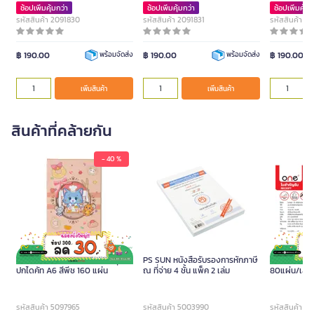
ช้อปเพิ่มคุ้มกว่า
ช้อปเพิ่มคุ้มกว่า
ช้อปเพิ่มคุ้มก
รหัสสินค้า 2091830
รหัสสินค้า 2091831
รหัสสินค้า 2
฿ 190.00
฿ 190.00
฿ 190.00
พร้อมจัดส่ง
พร้อมจัดส่ง
เพิ่มสินค้า
เพิ่มสินค้า
สินค้าที่คล้ายกัน
- 40 %
TOM AND JERRY GOKKO สมุด
PS SUN หนังสือรับรองการหักภาษี
ใบสำคัญรับ O
ปกไดคัท A6 สีพีช 160 แผ่น
ณ ที่จ่าย 4 ชั้น แพ็ค 2 เล่ม
80แผ่น/เล่ม 
รหัสสินค้า 5097965
รหัสสินค้า 5003990
รหัสสินค้า 5