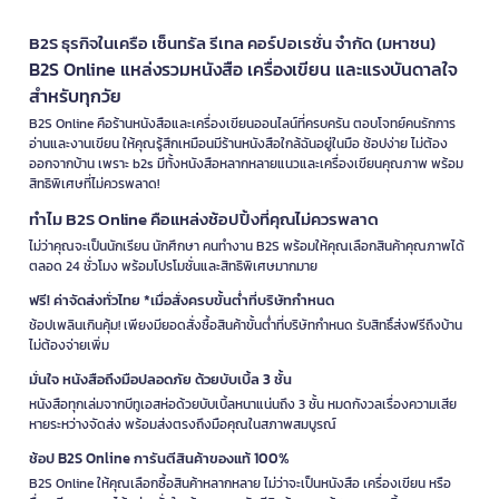
B2S ธุรกิจในเครือ เซ็นทรัล รีเทล คอร์ปอเรชั่น จำกัด (มหาชน)
B2S Online แหล่งรวมหนังสือ เครื่องเขียน และแรงบันดาลใจ
สำหรับทุกวัย
B2S Online คือร้านหนังสือและเครื่องเขียนออนไลน์ที่ครบครัน ตอบโจทย์คนรักการ
อ่านและงานเขียน ให้คุณรู้สึกเหมือนมีร้านหนังสือใกล้ฉันอยู่ในมือ ช้อปง่าย ไม่ต้อง
ออกจากบ้าน เพราะ b2s มีทั้งหนังสือหลากหลายแนวและเครื่องเขียนคุณภาพ พร้อม
สิทธิพิเศษที่ไม่ควรพลาด!
ทำไม B2S Online คือแหล่งช้อปปิ้งที่คุณไม่ควรพลาด
ไม่ว่าคุณจะเป็นนักเรียน นักศึกษา คนทำงาน B2S พร้อมให้คุณเลือกสินค้าคุณภาพได้
ตลอด 24 ชั่วโมง พร้อมโปรโมชั่นและสิทธิพิเศษมากมาย
ฟรี! ค่าจัดส่งทั่วไทย *เมื่อสั่งครบขั้นต่ำที่บริษัทกำหนด
ช้อปเพลินเกินคุ้ม! เพียงมียอดสั่งซื้อสินค้าขั้นต่ำที่บริษัทกำหนด รับสิทธิ์ส่งฟรีถึงบ้าน
ไม่ต้องจ่ายเพิ่ม
มั่นใจ หนังสือถึงมือปลอดภัย ด้วยบับเบิ้ล 3 ชั้น
หนังสือทุกเล่มจากบีทูเอสห่อด้วยบับเบิ้ลหนาแน่นถึง 3 ชั้น หมดกังวลเรื่องความเสีย
หายระหว่างจัดส่ง พร้อมส่งตรงถึงมือคุณในสภาพสมบูรณ์
ช้อป B2S Online การันตีสินค้าของแท้ 100%
B2S Online ให้คุณเลือกซื้อสินค้าหลากหลาย ไม่ว่าจะเป็นหนังสือ เครื่องเขียน หรือ