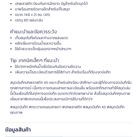
ปกพลาสติก ป้องกันการฉีกขาด มีรูสำหรับติดมุดได้
มาพร้อมสายรัดยางยืดสำหรับเก็บสมุด
ขนาด 14.8 x 21 ซม. (A5)
บรรจุ 80 แผ่น/เล่ม
คำแนะนำและข้อควรระวัง
เก็บสมุดในที่แห้งและห่างจากแสงแดด
หลีกเลี่ยงการโดนน้ำและความชื้น
ใช้ผ้าสะอาดเช็ดฝุ่นออกจากหน้าปกเบาๆ
Tip. เทคนิคเล็กๆ ที่แนะนำ
ใช้ปากกาหมึกกันน้ำเพื่อป้องกันข้อความซีดจาง
เพิ่มความเป็นระเบียบด้วยการใช้สีต่างๆ สำหรับเรื่องที่ต้องจดบันทึก
สมุดบันทึกปกพลาสติก A5 เหมาะสำหรับนักเรียน นักศึกษา และผู้ที่ต้องการจดบันทึกใน
ทุกสถานการณ์ เนื้อกระดาษถนอมสายตาและเขียนลื่น พร้อมปกที่ทนทานทำให้สมุดเล่ม
นี้เป็นเพื่อนที่ดีในทุกการจดบันทึก ขนาดกะทัดรัดพกพาง่าย สั่งซื้อสมุดบันทึกคุณภาพ
เยี่ยมราคาพิเศษตอนนี้เพื่อประสบการณ์การใช้งานที่ดีกว่า!
#สมุดบันทึก #กระดาษถนอมสายตา #ปกพลาสติก #สมุดบันทึก A5 #สมุดบันทึก
คุณภาพ
ข้อมูลสินค้า