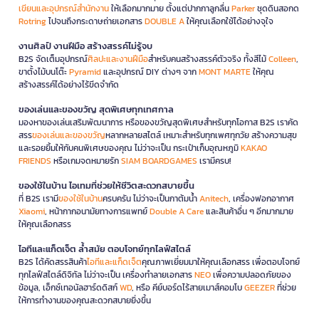
เขียนและอุปกรณ์สำนักงาน
ให้เลือกมากมาย ตั้งแต่ปากกาลูกลื่น
Parker
ชุดดินสอกด
Rotring
ไปจนถึงกระดาษถ่ายเอกสาร
DOUBLE A
ให้คุณเลือกใช้ได้อย่างจุใจ
งานศิลป์ งานฝีมือ สร้างสรรค์ไม่รู้จบ
B2S จัดเต็มอุปกรณ์
ศิลปะและงานฝีมือ
สำหรับคนสร้างสรรค์ตัวจริง ทั้งสีไม้
Colleen
,
ขาตั้งไม้บนโต๊ะ
Pyramid
และอุปกรณ์ DIY ต่างๆ จาก
MONT MARTE
ให้คุณ
สร้างสรรค์ได้อย่างไร้ขีดจำกัด
ของเล่นและของขวัญ สุดพิเศษทุกเทศกาล
มองหาของเล่นเสริมพัฒนาการ หรือของขวัญสุดพิเศษสำหรับทุกโอกาส B2S เราคัด
สรร
ของเล่นและของขวัญ
หลากหลายสไตล์ เหมาะสำหรับทุกเพศทุกวัย สร้างความสุข
และรอยยิ้มให้กับคนพิเศษของคุณ ไม่ว่าจะเป็น กระเป๋าเก็บอุณหภูมิ
KAKAO
FRIENDS
หรือเกมจดหมายรัก
SIAM BOARDGAMES
เรามีครบ!
ของใช้ในบ้าน ไอเทมที่ช่วยให้ชีวิตสะดวกสบายขึ้น
ที่ B2S เรามี
ของใช้ในบ้าน
ครบครัน ไม่ว่าจะเป็นกาต้มน้ำ
Anitech
, เครื่องฟอกอากาศ
Xiaomi
, หน้ากากอนามัยทางการแพทย์
Double A Care
และสินค้าอื่น ๆ อีกมากมาย
ให้คุณเลือกสรร
ไอทีและแก็ดเจ็ต ล้ำสมัย ตอบโจทย์ทุกไลฟ์สไตล์
B2S ได้คัดสรรสินค้า
ไอทีและแก็ดเจ็ต
คุณภาพเยี่ยมมาให้คุณเลือกสรร เพื่อตอบโจทย์
ทุกไลฟ์สไตล์ดิจิทัล ไม่ว่าจะเป็น เครื่องทำลายเอกสาร
NEO
เพื่อความปลอดภัยของ
ข้อมูล, เอ็กซ์เทอนัลฮาร์ดดิสก์
WD
, หรือ คีย์บอร์ดไร้สายเมาส์คอมโบ
GEEZER
ที่ช่วย
ให้การทำงานของคุณสะดวกสบายยิ่งขึ้น