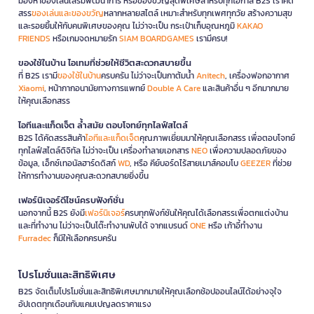
มองหาของเล่นเสริมพัฒนาการ หรือของขวัญสุดพิเศษสำหรับทุกโอกาส B2S เราคัด
สรร
ของเล่นและของขวัญ
หลากหลายสไตล์ เหมาะสำหรับทุกเพศทุกวัย สร้างความสุข
และรอยยิ้มให้กับคนพิเศษของคุณ ไม่ว่าจะเป็น กระเป๋าเก็บอุณหภูมิ
KAKAO
FRIENDS
หรือเกมจดหมายรัก
SIAM BOARDGAMES
เรามีครบ!
ของใช้ในบ้าน ไอเทมที่ช่วยให้ชีวิตสะดวกสบายขึ้น
ที่ B2S เรามี
ของใช้ในบ้าน
ครบครัน ไม่ว่าจะเป็นกาต้มน้ำ
Anitech
, เครื่องฟอกอากาศ
Xiaomi
, หน้ากากอนามัยทางการแพทย์
Double A Care
และสินค้าอื่น ๆ อีกมากมาย
ให้คุณเลือกสรร
ไอทีและแก็ดเจ็ต ล้ำสมัย ตอบโจทย์ทุกไลฟ์สไตล์
B2S ได้คัดสรรสินค้า
ไอทีและแก็ดเจ็ต
คุณภาพเยี่ยมมาให้คุณเลือกสรร เพื่อตอบโจทย์
ทุกไลฟ์สไตล์ดิจิทัล ไม่ว่าจะเป็น เครื่องทำลายเอกสาร
NEO
เพื่อความปลอดภัยของ
ข้อมูล, เอ็กซ์เทอนัลฮาร์ดดิสก์
WD
, หรือ คีย์บอร์ดไร้สายเมาส์คอมโบ
GEEZER
ที่ช่วย
ให้การทำงานของคุณสะดวกสบายยิ่งขึ้น
เฟอร์นิเจอร์ดีไซน์ครบฟังก์ชั่น
นอกจากนี้ B2S ยังมี
เฟอร์นิเจอร์
ครบทุกฟังก์ชันให้คุณได้เลือกสรรเพื่อตกแต่งบ้าน
และที่ทำงาน ไม่ว่าจะเป็นโต๊ะทำงานพับได้ จากแบรนด์
ONE
หรือ เก้าอี้ทำงาน
Furradec
ก็มีให้เลือกครบครัน
โปรโมชั่นและสิทธิพิเศษ
B2S จัดเต็มโปรโมชั่นและสิทธิพิเศษมากมายให้คุณเลือกช้อปออนไลน์ได้อย่างจุใจ
อัปเดตทุกเดือนกับแคมเปญลดราคาแรง