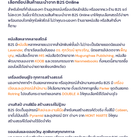
เลือกช้อปสินค้าแนะนำจาก B2S Online
สำหรับใครที่กำลังมองหา ร้านอุปกรณ์เครื่องเขียนใกล้ฉัน หรืออยากแวะร้าน B2S แต่
ไม่สะดวก วันนี้เราได้รวบรวมสินค้าแนะนำจาก B2S Online มาให้คุณเลือกสรรได้ง่ายๆ
พร้อมตอบโจทย์ทุกไลฟ์สไตล์ ไม่ว่าคุณจะมองหา ร้านขายหนังสือ หรือสินค้าอื่นๆ
ก็ตาม
หนังสือหลากหลายสไตล์
B2S มี
หนังสือ
หลากหลายแนวจากสำนักพิมพ์ชั้นนำ ไม่ว่าจะเป็นนิยายยอดนิยมอย่าง
Lavender
, ตำราเรียนเข้มข้นของ
ดร. ศุภวัฒน์ พุกเจริญ
, นิตยสารอัปเดตจาก
เพ็ญ
บุญ
, หนังสือเด็กจาก
MIS
หนังสือจิตวิทยาจาก
Mugunghwa Publishing
, หนังสือ
พัฒนาตนเองจาก
KOOB
และวรรณกรรมจาก
Nanmeebooks
ทั้งหมดนี้สามารถซื้อ
ออนไลน์ได้อย่างง่ายดายเพียงคลิกเดียว
เครื่องเขียนคู่ใจ ทุกการสร้างสรรค์
มองหาปากกาดีๆ ดินสอหลากหลาย หรืออุปกรณ์สำนักงานครบครัน B2S มี
เครื่อง
เขียนและอุปกรณ์สำนักงาน
ให้เลือกมากมาย ตั้งแต่ปากกาลูกลื่น
Parker
ชุดดินสอกด
Rotring
ไปจนถึงกระดาษถ่ายเอกสาร
DOUBLE A
ให้คุณเลือกใช้ได้อย่างจุใจ
งานศิลป์ งานฝีมือ สร้างสรรค์ไม่รู้จบ
B2S จัดเต็มอุปกรณ์
ศิลปะและงานฝีมือ
สำหรับคนสร้างสรรค์ตัวจริง ทั้งสีไม้
Colleen
,
ขาตั้งไม้บนโต๊ะ
Pyramid
และอุปกรณ์ DIY ต่างๆ จาก
MONT MARTE
ให้คุณ
สร้างสรรค์ได้อย่างไร้ขีดจำกัด
ของเล่นและของขวัญ สุดพิเศษทุกเทศกาล