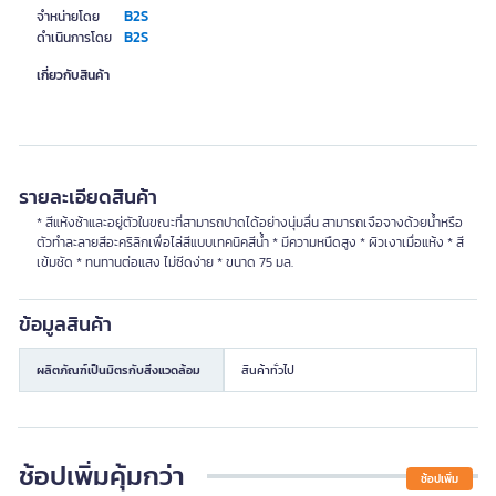
B2S
จำหน่ายโดย
B2S
ดำเนินการโดย
เกี่ยวกับสินค้า
รายละเอียดสินค้า
* สีแห้งช้าและอยู่ตัวในขณะที่สามารถปาดได้อย่างนุ่มลื่น สามารถเจือจางด้วยน้ำหรือ
ตัวทำละลายสีอะคริลิกเพื่อไล่สีแบบเทคนิคสีน้ำ * มีความหนืดสูง * ผิวเงาเมื่อแห้ง * สี
เข้มชัด * ทนทานต่อแสง ไม่ซีดง่าย * ขนาด 75 มล.
ข้อมูลสินค้า
ผลิตภัณฑ์เป็นมิตรกับสิ่งแวดล้อม
สินค้าทั่วไป
ช้อปเพิ่มคุ้มกว่า
ช้อปเพิ่ม