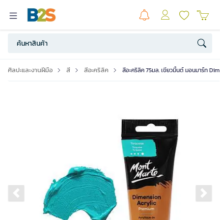
ศิลปะและงานฝีมือ
สี
สีอะคริลิค
สีอะคริลิค 75มล. เขียวมิ้นต์ มอนมาร์ท D
Previous slide
Ne