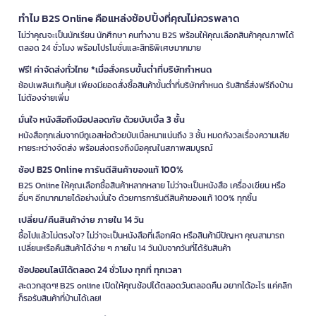
ทำไม B2S Online คือแหล่งช้อปปิ้งที่คุณไม่ควรพลาด
ไม่ว่าคุณจะเป็นนักเรียน นักศึกษา คนทำงาน B2S พร้อมให้คุณเลือกสินค้าคุณภาพได้
ตลอด 24 ชั่วโมง พร้อมโปรโมชั่นและสิทธิพิเศษมากมาย
ฟรี! ค่าจัดส่งทั่วไทย *เมื่อสั่งครบขั้นต่ำที่บริษัทกำหนด
ช้อปเพลินเกินคุ้ม! เพียงมียอดสั่งซื้อสินค้าขั้นต่ำที่บริษัทกำหนด รับสิทธิ์ส่งฟรีถึงบ้าน
ไม่ต้องจ่ายเพิ่ม
มั่นใจ หนังสือถึงมือปลอดภัย ด้วยบับเบิ้ล 3 ชั้น
หนังสือทุกเล่มจากบีทูเอสห่อด้วยบับเบิ้ลหนาแน่นถึง 3 ชั้น หมดกังวลเรื่องความเสีย
หายระหว่างจัดส่ง พร้อมส่งตรงถึงมือคุณในสภาพสมบูรณ์
ช้อป B2S Online การันตีสินค้าของแท้ 100%
B2S Online ให้คุณเลือกซื้อสินค้าหลากหลาย ไม่ว่าจะเป็นหนังสือ เครื่องเขียน หรือ
อื่นๆ อีกมากมายได้อย่างมั่นใจ ด้วยการการันตีสินค้าของแท้ 100% ทุกชิ้น
เปลี่ยน/คืนสินค้าง่าย ภายใน 14 วัน
ซื้อไปแล้วไม่ตรงใจ? ไม่ว่าจะเป็นหนังสือที่เลือกผิด หรือสินค้ามีปัญหา คุณสามารถ
เปลี่ยนหรือคืนสินค้าได้ง่าย ๆ ภายใน 14 วันนับจากวันที่ได้รับสินค้า
ช้อปออนไลน์ได้ตลอด 24 ชั่วโมง ทุกที่ ทุกเวลา
สะดวกสุดๆ! B2S online เปิดให้คุณช้อปได้ตลอดวันตลอดคืน อยากได้อะไร แค่คลิก
ก็รอรับสินค้าที่บ้านได้เลย!