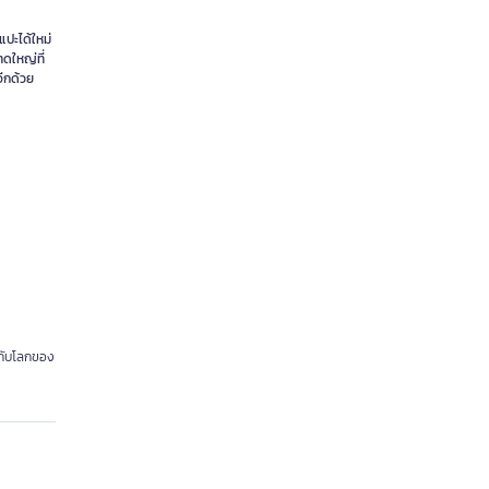
แปะได้ใหม่
าดใหญ่ที่
อีกด้วย
ักกับโลกของ