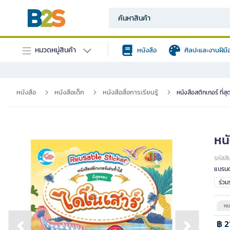
หมวดหมู่สินค้า
หนังสือ
ศิลปะและงานฝีมื
หนังสือ
หนังสือเด็ก
หนังสือสื่อการเรียนรู้
หนังสือสติกเกอร์ ที่ส
หนั
รหัสสิ
แบรนด
ร่ว
หม
฿ 2