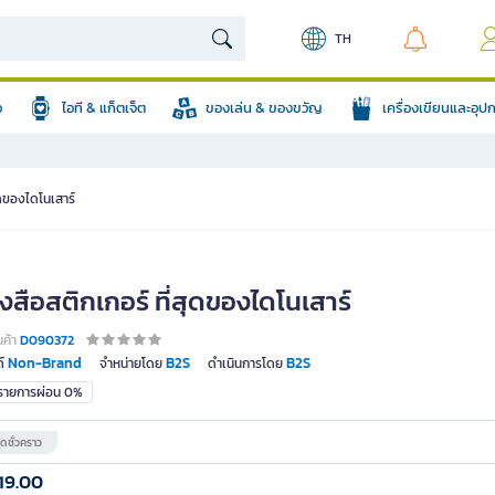
TH
อ
ไอที & แก็ตเจ็ต
ของเล่น & ของขวัญ
เครื่องเขียนและอุ
ุดของไดโนเสาร์
งสือสติกเกอร์ ที่สุดของไดโนเสาร์
นค้า
D090372
Non-Brand
B2S
B2S
์
จำหน่ายโดย
ดำเนินการโดย
มรายการผ่อน 0%
ดชั่วคราว
19.00