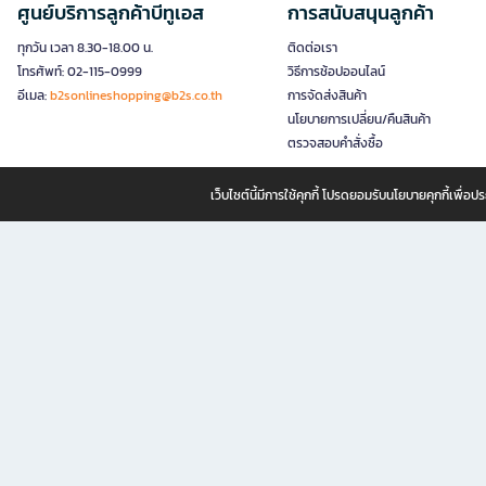
ศูนย์บริการลูกค้าบีทูเอส
การสนับสนุนลูกค้า
ทุกวัน เวลา 8.30-18.00 น.
ติดต่อเรา
โทรศัพท์: 02-115-0999
วิธีการช้อปออนไลน์
อีเมล:
b2sonlineshopping@b2s.co.th
การจัดส่งสินค้า
นโยบายการเปลี่ยน/คืนสินค้า
ตรวจสอบคำสั่งซื้อ
เว็บไซต์นี้มีการใช้คุกกี้ โปรดยอมรับนโยบายคุกกี้เพื่
B2S ธุรกิจในเครือ เซ็นทรัล รีเทล คอร์ปอเรชั่น จำกัด (มหาชน)
B2S Online แหล่งรวมหนังสือ เครื่องเขียน และแรงบันดาลใจสำหรับ