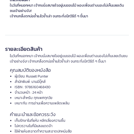
เกี่ยวกับสินค้า
ในวันที่หมอกหนา เจ้ากบนั่งสบายใจอยู่บนขอนไม้ ผองเพื่อนต่างมองไม่เห็นเลยเดิน
ชนเข้าอย่างจัง!
รายละเอียดสินค้า
ในวันที่หมอกหนา เจ้ากบนั่งสบายใจอยู่บนขอนไม้ ผองเพื่อนต่างมองไม่เห็นเลยเดินชน
เข้าอย่างจัง! เจ้ากบกลิ้งตกบ่อซ้ำแล้วซ้ำเล่า จนกระทั่งนึกวิธีดี ๆ ขึ้นมา
คุณสมบัติของหนังสือ
ผู้เขียน: Russell Punter
สำนักพิมพ์: นานมีบุ๊คส์
ISBN : 9786160468430
จำนวนหน้า : 24 หน้า
เหมาะสำหรับ: ทุกเพศทุกวัย
เหมาะกับ: การอ่านเพื่อความเพลิดเพลิน
คำแนะนำและข้อควรระวัง
เก็บรักษาในที่แห้ง หลีกเลี่ยงความชื้น
ไม่ควรวางในที่มีแสงแดดจ้า
ใช้ผ้าแห้งสะอาดทำความสะอาดปกหนังสือ