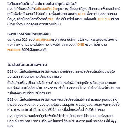
ไอทีและแก็ดเจ็ต ล้ำสมัย ตอบโจทย์ทุกไลฟ์สไตล์
B2S ได้คัดสรรสินค้า
ไอทีและแก็ดเจ็ต
คุณภาพเยี่ยมมาให้คุณเลือกสรร เพื่อตอบโจทย์
ทุกไลฟ์สไตล์ดิจิทัล ไม่ว่าจะเป็น เครื่องทำลายเอกสาร
NEO
เพื่อความปลอดภัยของ
ข้อมูล, เอ็กซ์เทอนัลฮาร์ดดิสก์
WD
, หรือ คีย์บอร์ดไร้สายเมาส์คอมโบ
GEEZER
ที่ช่วย
ให้การทำงานของคุณสะดวกสบายยิ่งขึ้น
เฟอร์นิเจอร์ดีไซน์ครบฟังก์ชั่น
นอกจากนี้ B2S ยังมี
เฟอร์นิเจอร์
ครบทุกฟังก์ชันให้คุณได้เลือกสรรเพื่อตกแต่งบ้าน
และที่ทำงาน ไม่ว่าจะเป็นโต๊ะทำงานพับได้ จากแบรนด์
ONE
หรือ เก้าอี้ทำงาน
Furradec
ก็มีให้เลือกครบครัน
โปรโมชั่นและสิทธิพิเศษ
B2S จัดเต็มโปรโมชั่นและสิทธิพิเศษมากมายให้คุณเลือกช้อปออนไลน์ได้อย่างจุใจ
อัปเดตทุกเดือนกับแคมเปญลดราคาแรง
ทั้งสินค้าเครื่องเขียน หนังสือขายดี และไอเทมไลฟ์สไตล์สุดชิค พร้อมคูปองส่วนลด
และดีลพิเศษเมื่อช้อปผ่าน B2S.co.th เท่านั้น นอกจากนี้ B2S ยังใจดีส่งฟรีทั่วประเทศ
*เมื่อสั่งครบขั้นต่ำที่บริษัทกำหนด
B2S จัดเต็มโปรโมชั่นและสิทธิพิเศษเพียบ ช้อปออนไลน์ได้เลย! ลดแรงทุกเดือน ทั้ง
เครื่องเขียน หนังสือดัง ของไอเทมไลฟ์สไตล์สุดชิค พร้อมคูปองส่วนลดพิเศษเมื่อซื้อ
ผ่าน B2S.co.th เท่านั้น และส่งฟรีทั่วไทย *เมื่อสั่งครบขั้นต่ำที่บริษัทกำหนด
B2S มีทุกอย่างตอบโจทย์ทุกไลฟ์สไตล์ ไม่ว่าจะเป็นอุปกรณ์อ่านเขียน เครื่องเขียน
ของเล่นเสริมพัฒนาการ หรือเฟอร์นิเจอร์ ช้อปง่าย สะดวก ทุกที่ ทุกเวลา แค่มี App
B2S