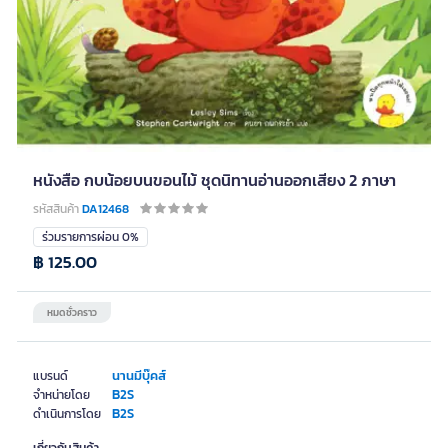
หนังสือ กบน้อยบนขอนไม้ ชุดนิทานอ่านออกเสียง 2 ภาษา
รหัสสินค้า
DA12468
ร่วมรายการผ่อน 0%
฿ 125.00
หมดชั่วคราว
นานมีบุ๊คส์
แบรนด์
B2S
จำหน่ายโดย
B2S
ดำเนินการโดย