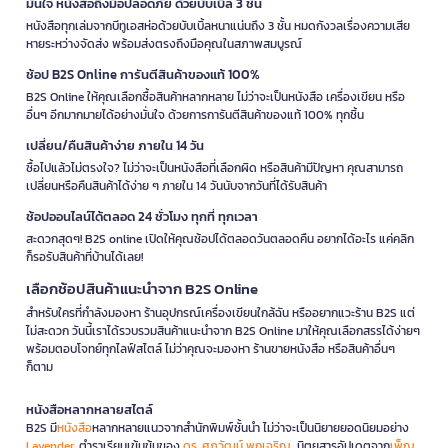
มั่นใจ หนังสือถึงมือปลอดภัย ด้วยบับเบิ้ล 3 ชั้น
หนังสือทุกเล่มจากบีทูเอสห่อด้วยบับเบิ้ลหนาแน่นถึง 3 ชั้น หมดกังวลเรื่องความเสีย
หายระหว่างจัดส่ง พร้อมส่งตรงถึงมือคุณในสภาพสมบูรณ์
ช้อป B2S Online การันตีสินค้าของแท้ 100%
B2S Online ให้คุณเลือกซื้อสินค้าหลากหลาย ไม่ว่าจะเป็นหนังสือ เครื่องเขียน หรือ
อื่นๆ อีกมากมายได้อย่างมั่นใจ ด้วยการการันตีสินค้าของแท้ 100% ทุกชิ้น
เปลี่ยน/คืนสินค้าง่าย ภายใน 14 วัน
ซื้อไปแล้วไม่ตรงใจ? ไม่ว่าจะเป็นหนังสือที่เลือกผิด หรือสินค้ามีปัญหา คุณสามารถ
เปลี่ยนหรือคืนสินค้าได้ง่าย ๆ ภายใน 14 วันนับจากวันที่ได้รับสินค้า
ช้อปออนไลน์ได้ตลอด 24 ชั่วโมง ทุกที่ ทุกเวลา
สะดวกสุดๆ! B2S online เปิดให้คุณช้อปได้ตลอดวันตลอดคืน อยากได้อะไร แค่คลิก
ก็รอรับสินค้าที่บ้านได้เลย!
เลือกช้อปสินค้าแนะนำจาก B2S Online
สำหรับใครที่กำลังมองหา ร้านอุปกรณ์เครื่องเขียนใกล้ฉัน หรืออยากแวะร้าน B2S แต่
ไม่สะดวก วันนี้เราได้รวบรวมสินค้าแนะนำจาก B2S Online มาให้คุณเลือกสรรได้ง่ายๆ
พร้อมตอบโจทย์ทุกไลฟ์สไตล์ ไม่ว่าคุณจะมองหา ร้านขายหนังสือ หรือสินค้าอื่นๆ
ก็ตาม
หนังสือหลากหลายสไตล์
B2S มี
หนังสือ
หลากหลายแนวจากสำนักพิมพ์ชั้นนำ ไม่ว่าจะเป็นนิยายยอดนิยมอย่าง
Lavender
, ตำราเรียนเข้มข้นของ
ดร. ศุภวัฒน์ พุกเจริญ
, นิตยสารอัปเดตจาก
เพ็ญ