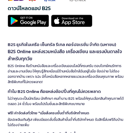
ดาวน์โหลดแอป B2S
B2S ธุรกิจในเครือ เซ็นทรัล รีเทล คอร์ปอเรชั่น จำกัด (มหาชน)
B2S Online แหล่งรวมหนังสือ เครื่องเขียน และแรงบันดาลใจ
สำหรับทุกวัย
B2S Online คือร้านหนังสือและเครื่องเขียนออนไลน์ที่ครบครัน ตอบโจทย์คนรักการ
อ่านและงานเขียน ให้คุณรู้สึกเหมือนมีร้านหนังสือใกล้ฉันอยู่ในมือ ช้อปง่าย ไม่ต้อง
ออกจากบ้าน เพราะ b2s มีทั้งหนังสือหลากหลายแนวและเครื่องเขียนคุณภาพ พร้อม
สิทธิพิเศษที่ไม่ควรพลาด!
ทำไม B2S Online คือแหล่งช้อปปิ้งที่คุณไม่ควรพลาด
ไม่ว่าคุณจะเป็นนักเรียน นักศึกษา คนทำงาน B2S พร้อมให้คุณเลือกสินค้าคุณภาพได้
ตลอด 24 ชั่วโมง พร้อมโปรโมชั่นและสิทธิพิเศษมากมาย
ฟรี! ค่าจัดส่งทั่วไทย *เมื่อสั่งครบขั้นต่ำที่บริษัทกำหนด
ช้อปเพลินเกินคุ้ม! เพียงมียอดสั่งซื้อสินค้าขั้นต่ำที่บริษัทกำหนด รับสิทธิ์ส่งฟรีถึงบ้าน
ไม่ต้องจ่ายเพิ่ม