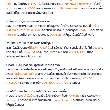
บุญ
, หนังสือเด็กจาก
MIS
หนังสือจิตวิทยาจาก
Mugunghwa Publishing
, หนังสือ
พัฒนาตนเองจาก
KOOB
และวรรณกรรมจาก
Nanmeebooks
ทั้งหมดนี้สามารถซื้อ
ออนไลน์ได้อย่างง่ายดายเพียงคลิกเดียว
เครื่องเขียนคู่ใจ ทุกการสร้างสรรค์
มองหาปากกาดีๆ ดินสอหลากหลาย หรืออุปกรณ์สำนักงานครบครัน B2S มี
เครื่อง
เขียนและอุปกรณ์สำนักงาน
ให้เลือกมากมาย ตั้งแต่ปากกาลูกลื่น
Parker
ชุดดินสอกด
Rotring
ไปจนถึงกระดาษถ่ายเอกสาร
DOUBLE A
ให้คุณเลือกใช้ได้อย่างจุใจ
งานศิลป์ งานฝีมือ สร้างสรรค์ไม่รู้จบ
B2S จัดเต็มอุปกรณ์
ศิลปะและงานฝีมือ
สำหรับคนสร้างสรรค์ตัวจริง ทั้งสีไม้
Colleen
,
ขาตั้งไม้บนโต๊ะ
Pyramid
และอุปกรณ์ DIY ต่างๆ จาก
MONT MARTE
ให้คุณ
สร้างสรรค์ได้อย่างไร้ขีดจำกัด
ของเล่นและของขวัญ สุดพิเศษทุกเทศกาล
มองหาของเล่นเสริมพัฒนาการ หรือของขวัญสุดพิเศษสำหรับทุกโอกาส B2S เราคัด
สรร
ของเล่นและของขวัญ
หลากหลายสไตล์ เหมาะสำหรับทุกเพศทุกวัย สร้างความสุข
และรอยยิ้มให้กับคนพิเศษของคุณ ไม่ว่าจะเป็น กระเป๋าเก็บอุณหภูมิ
KAKAO
FRIENDS
หรือเกมจดหมายรัก
SIAM BOARDGAMES
เรามีครบ!
ของใช้ในบ้าน ไอเทมที่ช่วยให้ชีวิตสะดวกสบายขึ้น
ที่ B2S เรามี
ของใช้ในบ้าน
ครบครัน ไม่ว่าจะเป็นกาต้มน้ำ
Anitech
, เครื่องฟอกอากาศ
Xiaomi
, หน้ากากอนามัยทางการแพทย์
Double A Care
และสินค้าอื่น ๆ อีกมากมาย
ให้คุณเลือกสรร