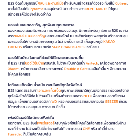
B2S จัดเต็มอุปกรณ์
ศิลปะและงานฝีมือ
สำหรับคนสร้างสรรค์ตัวจริง ทั้งสีไม้
Colleen
,
ขาตั้งไม้บนโต๊ะ
Pyramid
และอุปกรณ์ DIY ต่างๆ จาก
MONT MARTE
ให้คุณ
สร้างสรรค์ได้อย่างไร้ขีดจำกัด
ของเล่นและของขวัญ สุดพิเศษทุกเทศกาล
มองหาของเล่นเสริมพัฒนาการ หรือของขวัญสุดพิเศษสำหรับทุกโอกาส B2S เราคัด
สรร
ของเล่นและของขวัญ
หลากหลายสไตล์ เหมาะสำหรับทุกเพศทุกวัย สร้างความสุข
และรอยยิ้มให้กับคนพิเศษของคุณ ไม่ว่าจะเป็น กระเป๋าเก็บอุณหภูมิ
KAKAO
FRIENDS
หรือเกมจดหมายรัก
SIAM BOARDGAMES
เรามีครบ!
ของใช้ในบ้าน ไอเทมที่ช่วยให้ชีวิตสะดวกสบายขึ้น
ที่ B2S เรามี
ของใช้ในบ้าน
ครบครัน ไม่ว่าจะเป็นกาต้มน้ำ
Anitech
, เครื่องฟอกอากาศ
Xiaomi
, หน้ากากอนามัยทางการแพทย์
Double A Care
และสินค้าอื่น ๆ อีกมากมาย
ให้คุณเลือกสรร
ไอทีและแก็ดเจ็ต ล้ำสมัย ตอบโจทย์ทุกไลฟ์สไตล์
B2S ได้คัดสรรสินค้า
ไอทีและแก็ดเจ็ต
คุณภาพเยี่ยมมาให้คุณเลือกสรร เพื่อตอบโจทย์
ทุกไลฟ์สไตล์ดิจิทัล ไม่ว่าจะเป็น เครื่องทำลายเอกสาร
NEO
เพื่อความปลอดภัยของ
ข้อมูล, เอ็กซ์เทอนัลฮาร์ดดิสก์
WD
, หรือ คีย์บอร์ดไร้สายเมาส์คอมโบ
GEEZER
ที่ช่วย
ให้การทำงานของคุณสะดวกสบายยิ่งขึ้น
เฟอร์นิเจอร์ดีไซน์ครบฟังก์ชั่น
นอกจากนี้ B2S ยังมี
เฟอร์นิเจอร์
ครบทุกฟังก์ชันให้คุณได้เลือกสรรเพื่อตกแต่งบ้าน
และที่ทำงาน ไม่ว่าจะเป็นโต๊ะทำงานพับได้ จากแบรนด์
ONE
หรือ เก้าอี้ทำงาน
Furradec
ก็มีให้เลือกครบครัน