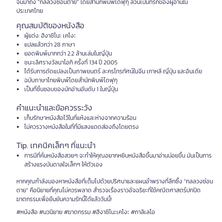
จนมาถึง "กลลวงซ่อนตาย" โดยสำนักพิมพ์ไดฟุกุ ล้วนเป็นที่รักของผู้อ่านใน
ประเทศไทย
คุณสมบัติของหนังสือ
ผู้แต่ง: ฮิงาชิโนะ เคโงะ
แปลแล้วกว่า 28 ภาษา
ยอดพิมพ์มากกว่า 2.2 ล้านเล่มในญี่ปุ่น
ชนะเลิศรางวัลนาโอกิ ครั้งที่ 134 ปี 2005
ได้รับการดัดแปลงเป็นภาพยนตร์ ละครโทรทัศน์ในจีน เกาหลี ญี่ปุ่น และอินเดีย
ฉบับภาษาไทยพิมพ์โดยสำนักพิมพ์ไดฟุกุ
เป็นที่ชื่นชอบของนักอ่านอันดับ 1 ในญี่ปุ่น
คำแนะนำและข้อควรระวัง
เก็บรักษาหนังสือไว้ในที่แห้งและห่างจากความร้อน
ไม่ควรวางหนังสือในที่ที่มีแสงแดดส่องถึงโดยตรง
Tip. เทคนิคเล็กๆ ที่แนะนำ
การมีที่คั่นหนังสือสวยๆ จะทำให้คุณอยากหยิบหนังสือขึ้นมาอ่านบ่อยขึ้น มันเป็นการ
สร้างแรงบันดาลใจเล็กๆ ให้ตัวเอง
หากคุณกำลังมองหาหนังสือที่เต็มไปด้วยปริศนาและแผนอำพรางที่ลึกซึ้ง "กลลวงซ่อน
ตาย" คือนิยายที่คุณไม่ควรพลาด สำรวจเรื่องราวอัจฉริยะที่ใช้คณิตศาสตร์ปกปิด
ฆาตกรรมเพื่อยืนยันความรักนี้ได้แล้ววันนี้!
#หนังสือ #นวนิยาย #ฆาตกรรม #ฮิงาชิโนะเคโงะ #กาลิเลโอ