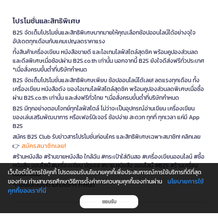
โปรโมชั่นและสิทธิพิเศษ
B2S จัดเต็มโปรโมชั่นและสิทธิพิเศษมากมายให้คุณเลือกช้อปออนไลน์ได้อย่างจุใจ
อัปเดตทุกเดือนกับแคมเปญลดราคาแรง
ทั้งสินค้าเครื่องเขียน หนังสือขายดี และไอเทมไลฟ์สไตล์สุดชิค พร้อมคูปองส่วนลด
และดีลพิเศษเมื่อช้อปผ่าน B2S.co.th เท่านั้น นอกจากนี้ B2S ยังใจดีส่งฟรีทั่วประเทศ
*เมื่อสั่งครบขั้นต่ำที่บริษัทกำหนด
B2S จัดเต็มโปรโมชั่นและสิทธิพิเศษเพียบ ช้อปออนไลน์ได้เลย! ลดแรงทุกเดือน ทั้ง
เครื่องเขียน หนังสือดัง ของไอเทมไลฟ์สไตล์สุดชิค พร้อมคูปองส่วนลดพิเศษเมื่อซื้อ
ผ่าน B2S.co.th เท่านั้น และส่งฟรีทั่วไทย *เมื่อสั่งครบขั้นต่ำที่บริษัทกำหนด
B2S มีทุกอย่างตอบโจทย์ทุกไลฟ์สไตล์ ไม่ว่าจะเป็นอุปกรณ์อ่านเขียน เครื่องเขียน
ของเล่นเสริมพัฒนาการ หรือเฟอร์นิเจอร์ ช้อปง่าย สะดวก ทุกที่ ทุกเวลา แค่มี App
B2S
สมัคร B2S Club รับข่าวสารโปรโมชั่นก่อนใคร และสิทธิพิเศษเฉพาะสมาชิก! คลิกเลย
สมัครสมาชิกเลย!
👉
#ร้านหนังสือ #ร้านขายหนังสือ ใกล้ฉัน #กระเป๋าใส่ดินสอ #เครื่องเขียนออนไลน์ #ซื้อ
หนังสือ ออนไลน์ #เครื่องเขียน บีทูเอส #ขาย หนังสือ ออนไลน์ #B2S #ร้านเครื่อง
เว็บไซต์นี้มีการใช้คุกกี้ โปรดยอมรับนโยบายคุกกี้เพื่อประสบการณ์การใช้บริการที่ดีที่สุด
เขียนใกล้ฉัน
นโยบายการใช้
ของท่าน ท่านสามารถศึกษาวิธีการตั้งค่าการควบคุมคุกกี้ของท่านผ่าน
*เงื่อนไขเป็นไปตามที่บริษัทฯ กำหนด
คุกกี้ของเราที่นี่
ยอมรับ