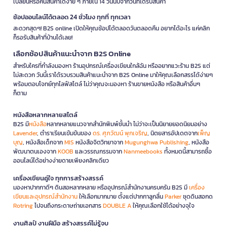
เปลี่ยนหรือคืนสินค้าได้ง่าย ๆ ภายใน 14 วันนับจากวันที่ได้รับสินค้า
ช้อปออนไลน์ได้ตลอด 24 ชั่วโมง ทุกที่ ทุกเวลา
สะดวกสุดๆ! B2S online เปิดให้คุณช้อปได้ตลอดวันตลอดคืน อยากได้อะไร แค่คลิก
ก็รอรับสินค้าที่บ้านได้เลย!
เลือกช้อปสินค้าแนะนำจาก B2S Online
สำหรับใครที่กำลังมองหา ร้านอุปกรณ์เครื่องเขียนใกล้ฉัน หรืออยากแวะร้าน B2S แต่
ไม่สะดวก วันนี้เราได้รวบรวมสินค้าแนะนำจาก B2S Online มาให้คุณเลือกสรรได้ง่ายๆ
พร้อมตอบโจทย์ทุกไลฟ์สไตล์ ไม่ว่าคุณจะมองหา ร้านขายหนังสือ หรือสินค้าอื่นๆ
ก็ตาม
หนังสือหลากหลายสไตล์
B2S มี
หนังสือ
หลากหลายแนวจากสำนักพิมพ์ชั้นนำ ไม่ว่าจะเป็นนิยายยอดนิยมอย่าง
Lavender
, ตำราเรียนเข้มข้นของ
ดร. ศุภวัฒน์ พุกเจริญ
, นิตยสารอัปเดตจาก
เพ็ญ
บุญ
, หนังสือเด็กจาก
MIS
หนังสือจิตวิทยาจาก
Mugunghwa Publishing
, หนังสือ
พัฒนาตนเองจาก
KOOB
และวรรณกรรมจาก
Nanmeebooks
ทั้งหมดนี้สามารถซื้อ
ออนไลน์ได้อย่างง่ายดายเพียงคลิกเดียว
เครื่องเขียนคู่ใจ ทุกการสร้างสรรค์
มองหาปากกาดีๆ ดินสอหลากหลาย หรืออุปกรณ์สำนักงานครบครัน B2S มี
เครื่อง
เขียนและอุปกรณ์สำนักงาน
ให้เลือกมากมาย ตั้งแต่ปากกาลูกลื่น
Parker
ชุดดินสอกด
Rotring
ไปจนถึงกระดาษถ่ายเอกสาร
DOUBLE A
ให้คุณเลือกใช้ได้อย่างจุใจ
งานศิลป์ งานฝีมือ สร้างสรรค์ไม่รู้จบ