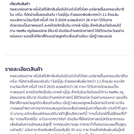
เกี่ยวกับสินค้า
กลลวงซ่อนตาย หนึ่งในซีรีส์กาลิเลโออันโด่งดังไปทั่วโลก นวนิยายชิ้นเอกของฮิงาชิ
โนะ เคโงะ ที่นักอ่านชื่นชอบอันดับ 1 ในญี่ปุ่น ด้วยยอดพิมพ์มากกว่า 2.2 ล้านเล่ม
ชนะเลิศรางวัลนาโอกิ ครั้งที่ 134 ปี 2005 แปลแล้วกว่า 28 ภาษา ได้รับการ
ดัดแปลงเป็นภาพยนตร์ ละครโทรทัศน์ในจีน เกาหลี ญี่ปุ่น สำหรับอินเดียรับชมได้
ทาง Netflix ครูมัธยมปลาย อิชิงามิ อัจฉริยะด้านคณิตศาสตร์ ใช้ชีวิตแต่ละวันอย่าง
หม่นเหงา แอบมีใจให้ยาสึโกะแม่ม่ายลูกติดเพื่อนข้างห้อง เมื่อรู้ว่าสองแม่ล
รายละเอียดสินค้า
กลลวงซ่อนตาย หนึ่งในซีรีส์กาลิเลโออันโด่งดังไปทั่วโลก นวนิยายชิ้นเอกของฮิงาชิโนะ
เคโงะ ที่นักอ่านชื่นชอบอันดับ 1 ในญี่ปุ่น ด้วยยอดพิมพ์มากกว่า 2.2 ล้านเล่ม ชนะเลิศ
รางวัลนาโอกิ ครั้งที่ 134 ปี 2005 แปลแล้วกว่า 28 ภาษา ได้รับการดัดแปลงเป็น
ภาพยนตร์ ละครโทรทัศน์ในจีน เกาหลี ญี่ปุ่น สำหรับอินเดียรับชมได้ทาง Netflix ครู
มัธยมปลาย อิชิงามิ อัจฉริยะด้านคณิตศาสตร์ ใช้ชีวิตแต่ละวันอย่างหม่นเหงา แอบมีใจ
ให้ยาสึโกะแม่ม่ายลูกติดเพื่อนข้างห้อง เมื่อรู้ว่าสองแม่ลูกพลั้งมือฆ่าอดีตสามี เขาจึง
วางแผนอำพรางการฆาตกรรมสมบูรณ์แบบเพื่อช่วยหญิงสาวที่แอบรัก น่าเศร้าที่ ยุกา
ว่า มานาบุ อดีตเพื่อนสนิทของอิชิงามิท้าสู้ไขปริศนาคดีนี้ "การตั้งโจทย์ที่ไม่มีใครแก้ได้"
กับ "การแก้โจทย์นั้น" อะไรจะยากกว่ากัน!? อัจฉริยะที่ใช้คณิตศาสตร์ปกปิดฆาตกรรม
เพื่อยืนยันความรักแสนบริสุทธิ์ "หากคุณมีความสุข การกระทำทั้งหมดของผมก็ไม่สูญ
เปล่าแล้ว" ฉบับภาษาไทยพิมพ์ครั้งแรกในชื่อ รัก ลวง ตาย โดยสำนักพิมพ์เนชั่นบุ๊คส์