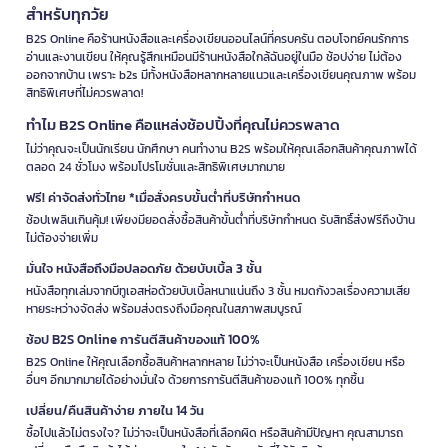
สำหรับทุกวัย
B2S Online คือร้านหนังสือและเครื่องเขียนออนไลน์ที่ครบครัน ตอบโจทย์คนรักการ
อ่านและงานเขียน ให้คุณรู้สึกเหมือนมีร้านหนังสือใกล้ฉันอยู่ในมือ ช้อปง่าย ไม่ต้อง
ออกจากบ้าน เพราะ b2s มีทั้งหนังสือหลากหลายแนวและเครื่องเขียนคุณภาพ พร้อม
สิทธิพิเศษที่ไม่ควรพลาด!
ทำไม B2S Online คือแหล่งช้อปปิ้งที่คุณไม่ควรพลาด
ไม่ว่าคุณจะเป็นนักเรียน นักศึกษา คนทำงาน B2S พร้อมให้คุณเลือกสินค้าคุณภาพได้
ตลอด 24 ชั่วโมง พร้อมโปรโมชั่นและสิทธิพิเศษมากมาย
ฟรี! ค่าจัดส่งทั่วไทย *เมื่อสั่งครบขั้นต่ำที่บริษัทกำหนด
ช้อปเพลินเกินคุ้ม! เพียงมียอดสั่งซื้อสินค้าขั้นต่ำที่บริษัทกำหนด รับสิทธิ์ส่งฟรีถึงบ้าน
ไม่ต้องจ่ายเพิ่ม
มั่นใจ หนังสือถึงมือปลอดภัย ด้วยบับเบิ้ล 3 ชั้น
หนังสือทุกเล่มจากบีทูเอสห่อด้วยบับเบิ้ลหนาแน่นถึง 3 ชั้น หมดกังวลเรื่องความเสีย
หายระหว่างจัดส่ง พร้อมส่งตรงถึงมือคุณในสภาพสมบูรณ์
ช้อป B2S Online การันตีสินค้าของแท้ 100%
B2S Online ให้คุณเลือกซื้อสินค้าหลากหลาย ไม่ว่าจะเป็นหนังสือ เครื่องเขียน หรือ
อื่นๆ อีกมากมายได้อย่างมั่นใจ ด้วยการการันตีสินค้าของแท้ 100% ทุกชิ้น
เปลี่ยน/คืนสินค้าง่าย ภายใน 14 วัน
ซื้อไปแล้วไม่ตรงใจ? ไม่ว่าจะเป็นหนังสือที่เลือกผิด หรือสินค้ามีปัญหา คุณสามารถ