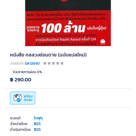
หนังสือ กลลวงซ่อนตาย (ฉบับแปลใหม่)
รหัสสินค้า
DA12040
ร่วมรายการผ่อน 0%
฿ 290.00
พร้อม
จัดส่ง
ไดฟุกุ
แบรนด์
B2S
จำหน่ายโดย
B2S
ดำเนินการโดย