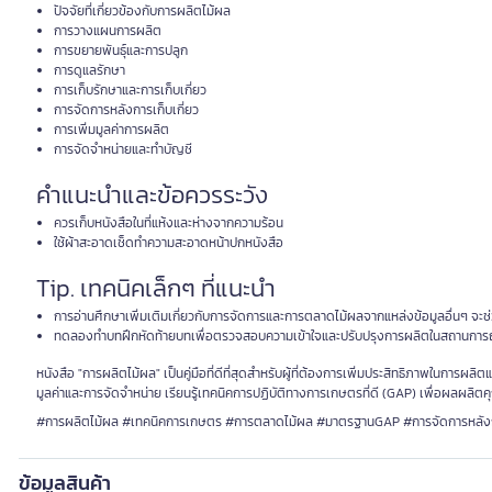
ปัจจัยที่เกี่ยวข้องกับการผลิตไม้ผล
การวางแผนการผลิต
การขยายพันธุ์และการปลูก
การดูแลรักษา
การเก็บรักษาและการเก็บเกี่ยว
การจัดการหลังการเก็บเกี่ยว
การเพิ่มมูลค่าการผลิต
การจัดจำหน่ายและทำบัญชี
คำแนะนำและข้อควรระวัง
ควรเก็บหนังสือในที่แห้งและห่างจากความร้อน
ใช้ผ้าสะอาดเช็ดทำความสะอาดหน้าปกหนังสือ
Tip. เทคนิคเล็กๆ ที่แนะนำ
การอ่านศึกษาเพิ่มเติมเกี่ยวกับการจัดการและการตลาดไม้ผลจากแหล่งข้อมูลอื่นๆ จะช่วย
ทดลองทำบทฝึกหัดท้ายบทเพื่อตรวจสอบความเข้าใจและปรับปรุงการผลิตในสถานการ
หนังสือ "การผลิตไม้ผล" เป็นคู่มือที่ดีที่สุดสำหรับผู้ที่ต้องการเพิ่มประสิทธิภาพในก
มูลค่าและการจัดจำหน่าย เรียนรู้เทคนิคการปฏิบัติทางการเกษตรที่ดี (GAP) เพื่อผลผลิ
#การผลิตไม้ผล #เทคนิคการเกษตร #การตลาดไม้ผล #มาตรฐานGAP #การจัดการหลังกา
ข้อมูลสินค้า