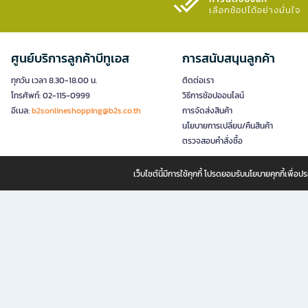
เลือกช้อปได้อย่างมั่นใจ​
ศูนย์บริการลูกค้าบีทูเอส
การสนับสนุนลูกค้า
ทุกวัน เวลา 8.30-18.00 น.
ติดต่อเรา
โทรศัพท์: 02-115-0999
วิธีการช้อปออนไลน์
อีเมล:
b2sonlineshopping@b2s.co.th
การจัดส่งสินค้า
นโยบายการเปลี่ยน/คืนสินค้า
ตรวจสอบคำสั่งซื้อ
เว็บไซต์นี้มีการใช้คุกกี้ โปรดยอมรับนโยบายคุกกี้เพื่