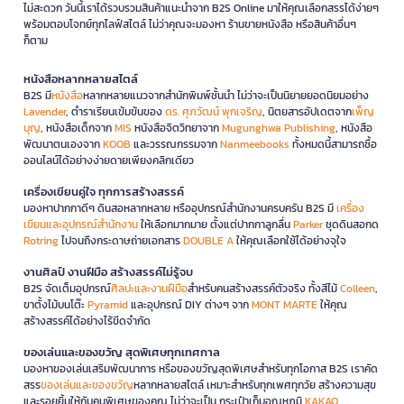
ไม่สะดวก วันนี้เราได้รวบรวมสินค้าแนะนำจาก B2S Online มาให้คุณเลือกสรรได้ง่ายๆ
พร้อมตอบโจทย์ทุกไลฟ์สไตล์ ไม่ว่าคุณจะมองหา ร้านขายหนังสือ หรือสินค้าอื่นๆ
ก็ตาม
หนังสือหลากหลายสไตล์
B2S มี
หนังสือ
หลากหลายแนวจากสำนักพิมพ์ชั้นนำ ไม่ว่าจะเป็นนิยายยอดนิยมอย่าง
Lavender
, ตำราเรียนเข้มข้นของ
ดร. ศุภวัฒน์ พุกเจริญ
, นิตยสารอัปเดตจาก
เพ็ญ
บุญ
, หนังสือเด็กจาก
MIS
หนังสือจิตวิทยาจาก
Mugunghwa Publishing
, หนังสือ
พัฒนาตนเองจาก
KOOB
และวรรณกรรมจาก
Nanmeebooks
ทั้งหมดนี้สามารถซื้อ
ออนไลน์ได้อย่างง่ายดายเพียงคลิกเดียว
เครื่องเขียนคู่ใจ ทุกการสร้างสรรค์
มองหาปากกาดีๆ ดินสอหลากหลาย หรืออุปกรณ์สำนักงานครบครัน B2S มี
เครื่อง
เขียนและอุปกรณ์สำนักงาน
ให้เลือกมากมาย ตั้งแต่ปากกาลูกลื่น
Parker
ชุดดินสอกด
Rotring
ไปจนถึงกระดาษถ่ายเอกสาร
DOUBLE A
ให้คุณเลือกใช้ได้อย่างจุใจ
งานศิลป์ งานฝีมือ สร้างสรรค์ไม่รู้จบ
B2S จัดเต็มอุปกรณ์
ศิลปะและงานฝีมือ
สำหรับคนสร้างสรรค์ตัวจริง ทั้งสีไม้
Colleen
,
ขาตั้งไม้บนโต๊ะ
Pyramid
และอุปกรณ์ DIY ต่างๆ จาก
MONT MARTE
ให้คุณ
สร้างสรรค์ได้อย่างไร้ขีดจำกัด
ของเล่นและของขวัญ สุดพิเศษทุกเทศกาล
มองหาของเล่นเสริมพัฒนาการ หรือของขวัญสุดพิเศษสำหรับทุกโอกาส B2S เราคัด
สรร
ของเล่นและของขวัญ
หลากหลายสไตล์ เหมาะสำหรับทุกเพศทุกวัย สร้างความสุข
และรอยยิ้มให้กับคนพิเศษของคุณ ไม่ว่าจะเป็น กระเป๋าเก็บอุณหภูมิ
KAKAO