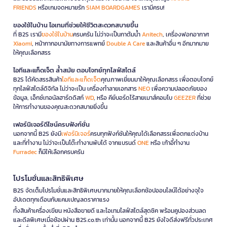
FRIENDS
หรือเกมจดหมายรัก
SIAM BOARDGAMES
เรามีครบ!
ของใช้ในบ้าน ไอเทมที่ช่วยให้ชีวิตสะดวกสบายขึ้น
ที่ B2S เรามี
ของใช้ในบ้าน
ครบครัน ไม่ว่าจะเป็นกาต้มน้ำ
Anitech
, เครื่องฟอกอากาศ
Xiaomi
, หน้ากากอนามัยทางการแพทย์
Double A Care
และสินค้าอื่น ๆ อีกมากมาย
ให้คุณเลือกสรร
ไอทีและแก็ดเจ็ต ล้ำสมัย ตอบโจทย์ทุกไลฟ์สไตล์
B2S ได้คัดสรรสินค้า
ไอทีและแก็ดเจ็ต
คุณภาพเยี่ยมมาให้คุณเลือกสรร เพื่อตอบโจทย์
ทุกไลฟ์สไตล์ดิจิทัล ไม่ว่าจะเป็น เครื่องทำลายเอกสาร
NEO
เพื่อความปลอดภัยของ
ข้อมูล, เอ็กซ์เทอนัลฮาร์ดดิสก์
WD
, หรือ คีย์บอร์ดไร้สายเมาส์คอมโบ
GEEZER
ที่ช่วย
ให้การทำงานของคุณสะดวกสบายยิ่งขึ้น
เฟอร์นิเจอร์ดีไซน์ครบฟังก์ชั่น
นอกจากนี้ B2S ยังมี
เฟอร์นิเจอร์
ครบทุกฟังก์ชันให้คุณได้เลือกสรรเพื่อตกแต่งบ้าน
และที่ทำงาน ไม่ว่าจะเป็นโต๊ะทำงานพับได้ จากแบรนด์
ONE
หรือ เก้าอี้ทำงาน
Furradec
ก็มีให้เลือกครบครัน
โปรโมชั่นและสิทธิพิเศษ
B2S จัดเต็มโปรโมชั่นและสิทธิพิเศษมากมายให้คุณเลือกช้อปออนไลน์ได้อย่างจุใจ
อัปเดตทุกเดือนกับแคมเปญลดราคาแรง
ทั้งสินค้าเครื่องเขียน หนังสือขายดี และไอเทมไลฟ์สไตล์สุดชิค พร้อมคูปองส่วนลด
และดีลพิเศษเมื่อช้อปผ่าน B2S.co.th เท่านั้น นอกจากนี้ B2S ยังใจดีส่งฟรีทั่วประเทศ