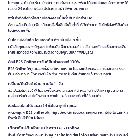
ไม่ว่าคุณจะเป็นนักเรียน นักศึกษา คนทำงาน B2S พร้อมให้คุณเลือกสินค้าคุณภาพได้
ตลอด 24 ชั่วโมง พร้อมโปรโมชั่นและสิทธิพิเศษมากมาย
ฟรี! ค่าจัดส่งทั่วไทย *เมื่อสั่งครบขั้นต่ำที่บริษัทกำหนด
ช้อปเพลินเกินคุ้ม! เพียงมียอดสั่งซื้อสินค้าขั้นต่ำที่บริษัทกำหนด รับสิทธิ์ส่งฟรีถึงบ้าน
ไม่ต้องจ่ายเพิ่ม
มั่นใจ หนังสือถึงมือปลอดภัย ด้วยบับเบิ้ล 3 ชั้น
หนังสือทุกเล่มจากบีทูเอสห่อด้วยบับเบิ้ลหนาแน่นถึง 3 ชั้น หมดกังวลเรื่องความเสีย
หายระหว่างจัดส่ง พร้อมส่งตรงถึงมือคุณในสภาพสมบูรณ์
ช้อป B2S Online การันตีสินค้าของแท้ 100%
B2S Online ให้คุณเลือกซื้อสินค้าหลากหลาย ไม่ว่าจะเป็นหนังสือ เครื่องเขียน หรือ
อื่นๆ อีกมากมายได้อย่างมั่นใจ ด้วยการการันตีสินค้าของแท้ 100% ทุกชิ้น
เปลี่ยน/คืนสินค้าง่าย ภายใน 14 วัน
ซื้อไปแล้วไม่ตรงใจ? ไม่ว่าจะเป็นหนังสือที่เลือกผิด หรือสินค้ามีปัญหา คุณสามารถ
เปลี่ยนหรือคืนสินค้าได้ง่าย ๆ ภายใน 14 วันนับจากวันที่ได้รับสินค้า
ช้อปออนไลน์ได้ตลอด 24 ชั่วโมง ทุกที่ ทุกเวลา
สะดวกสุดๆ! B2S online เปิดให้คุณช้อปได้ตลอดวันตลอดคืน อยากได้อะไร แค่คลิก
ก็รอรับสินค้าที่บ้านได้เลย!
เลือกช้อปสินค้าแนะนำจาก B2S Online
สำหรับใครที่กำลังมองหา ร้านอุปกรณ์เครื่องเขียนใกล้ฉัน หรืออยากแวะร้าน B2S แต่