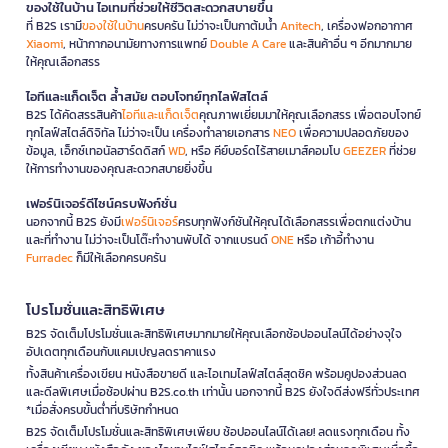
ของใช้ในบ้าน ไอเทมที่ช่วยให้ชีวิตสะดวกสบายขึ้น
ที่ B2S เรามี
ของใช้ในบ้าน
ครบครัน ไม่ว่าจะเป็นกาต้มน้ำ
Anitech
, เครื่องฟอกอากาศ
Xiaomi
, หน้ากากอนามัยทางการแพทย์
Double A Care
และสินค้าอื่น ๆ อีกมากมาย
ให้คุณเลือกสรร
ไอทีและแก็ดเจ็ต ล้ำสมัย ตอบโจทย์ทุกไลฟ์สไตล์
B2S ได้คัดสรรสินค้า
ไอทีและแก็ดเจ็ต
คุณภาพเยี่ยมมาให้คุณเลือกสรร เพื่อตอบโจทย์
ทุกไลฟ์สไตล์ดิจิทัล ไม่ว่าจะเป็น เครื่องทำลายเอกสาร
NEO
เพื่อความปลอดภัยของ
ข้อมูล, เอ็กซ์เทอนัลฮาร์ดดิสก์
WD
, หรือ คีย์บอร์ดไร้สายเมาส์คอมโบ
GEEZER
ที่ช่วย
ให้การทำงานของคุณสะดวกสบายยิ่งขึ้น
เฟอร์นิเจอร์ดีไซน์ครบฟังก์ชั่น
นอกจากนี้ B2S ยังมี
เฟอร์นิเจอร์
ครบทุกฟังก์ชันให้คุณได้เลือกสรรเพื่อตกแต่งบ้าน
และที่ทำงาน ไม่ว่าจะเป็นโต๊ะทำงานพับได้ จากแบรนด์
ONE
หรือ เก้าอี้ทำงาน
Furradec
ก็มีให้เลือกครบครัน
โปรโมชั่นและสิทธิพิเศษ
B2S จัดเต็มโปรโมชั่นและสิทธิพิเศษมากมายให้คุณเลือกช้อปออนไลน์ได้อย่างจุใจ
อัปเดตทุกเดือนกับแคมเปญลดราคาแรง
ทั้งสินค้าเครื่องเขียน หนังสือขายดี และไอเทมไลฟ์สไตล์สุดชิค พร้อมคูปองส่วนลด
และดีลพิเศษเมื่อช้อปผ่าน B2S.co.th เท่านั้น นอกจากนี้ B2S ยังใจดีส่งฟรีทั่วประเทศ
*เมื่อสั่งครบขั้นต่ำที่บริษัทกำหนด
B2S จัดเต็มโปรโมชั่นและสิทธิพิเศษเพียบ ช้อปออนไลน์ได้เลย! ลดแรงทุกเดือน ทั้ง