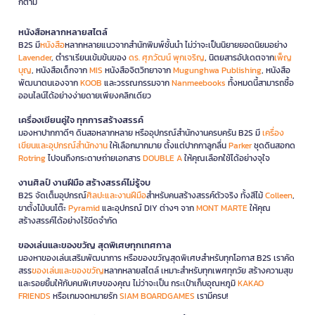
ก็ตาม
หนังสือหลากหลายสไตล์
B2S มี
หนังสือ
หลากหลายแนวจากสำนักพิมพ์ชั้นนำ ไม่ว่าจะเป็นนิยายยอดนิยมอย่าง
Lavender
, ตำราเรียนเข้มข้นของ
ดร. ศุภวัฒน์ พุกเจริญ
, นิตยสารอัปเดตจาก
เพ็ญ
บุญ
, หนังสือเด็กจาก
MIS
หนังสือจิตวิทยาจาก
Mugunghwa Publishing
, หนังสือ
พัฒนาตนเองจาก
KOOB
และวรรณกรรมจาก
Nanmeebooks
ทั้งหมดนี้สามารถซื้อ
ออนไลน์ได้อย่างง่ายดายเพียงคลิกเดียว
เครื่องเขียนคู่ใจ ทุกการสร้างสรรค์
มองหาปากกาดีๆ ดินสอหลากหลาย หรืออุปกรณ์สำนักงานครบครัน B2S มี
เครื่อง
เขียนและอุปกรณ์สำนักงาน
ให้เลือกมากมาย ตั้งแต่ปากกาลูกลื่น
Parker
ชุดดินสอกด
Rotring
ไปจนถึงกระดาษถ่ายเอกสาร
DOUBLE A
ให้คุณเลือกใช้ได้อย่างจุใจ
งานศิลป์ งานฝีมือ สร้างสรรค์ไม่รู้จบ
B2S จัดเต็มอุปกรณ์
ศิลปะและงานฝีมือ
สำหรับคนสร้างสรรค์ตัวจริง ทั้งสีไม้
Colleen
,
ขาตั้งไม้บนโต๊ะ
Pyramid
และอุปกรณ์ DIY ต่างๆ จาก
MONT MARTE
ให้คุณ
สร้างสรรค์ได้อย่างไร้ขีดจำกัด
ของเล่นและของขวัญ สุดพิเศษทุกเทศกาล
มองหาของเล่นเสริมพัฒนาการ หรือของขวัญสุดพิเศษสำหรับทุกโอกาส B2S เราคัด
สรร
ของเล่นและของขวัญ
หลากหลายสไตล์ เหมาะสำหรับทุกเพศทุกวัย สร้างความสุข
และรอยยิ้มให้กับคนพิเศษของคุณ ไม่ว่าจะเป็น กระเป๋าเก็บอุณหภูมิ
KAKAO
FRIENDS
หรือเกมจดหมายรัก
SIAM BOARDGAMES
เรามีครบ!