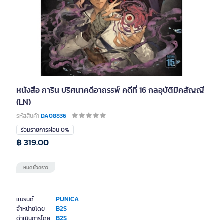
หนังสือ การิน ปริศนาคดีอาถรรพ์ คดีที่ 16 กลอุบัติมิคสัญญี
(LN)
รหัสสินค้า
DA08836
ร่วมรายการผ่อน 0%
฿ 319.00
หมดชั่วคราว
PUNICA
แบรนด์
B2S
จำหน่ายโดย
B2S
ดำเนินการโดย