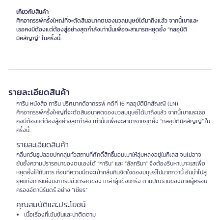
เกี่ยวกับสินค้า
ศึกอาถรรพ์ครั้งใหญ่ที่จะตัดสินอนาคตของมวลมนุษย์ได้มาถึงแล้ว จากนี้เขาและ
เธอคงมีต้องแต่ต้องสู่อย่างสุดกำลังเท่านั้นเพื่อจะสามารถหยุดยั้ง “กลอุบัติ
มิคสัญญี” ในครั้งนี้..
รายละเอียดสินค้า
การิน หนังสือ การิน ปริศนาคดีอาถรรพ์ คดีที่ 16 กลอุบัติมิคสัญญี (LN)
ศึกอาถรรพ์ครั้งใหญ่ที่จะตัดสินอนาคตของมวลมนุษย์ได้มาถึงแล้ว จากนี้เขาและเธอ
คงมีต้องแต่ต้องสู้อย่างสุดกำลัง เท่านั้นเพื่อจะสามารถหยุดยั้ง “กลอุบัติมิคสัญญี” ใน
ครั้งนี้..
รายละเอียดสินค้า
กลิ่นควันธูปลอยปกคลุ่มทั่วสถานที่ศักดิ์สิทธิ์มอมเมาให้ลุ่มหลงอยู่ในกิเลส จนไม่อาจ
ยับยั้งความปรารถนาของตนเองได้ “การิน” และ “ลัลทริมา” จึงต้องรีบหาเบาะแสเพื่อ
หยุดยั้งให้ทันการ ก่อนที่ความมืดจะเข้ากลืนกินจิตใจของมนุษย์ไปมากกว่านี้ อันนำไปสู่
ยุคแห่งการแย่งชิงการมีชีวิตรอดของ เหล่าผู้แข็งแกร่ง ตามปณิธานของชายผู้ครอบ
ครองอัตานิรันดร์ อย่าง “เชียร”
คุณสมบัติและประโยชน์
เนื้อเรื่องที่เข้มข้นและน่าติดตาม