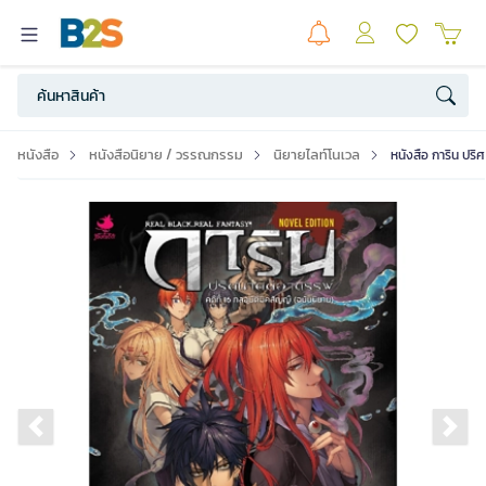
หนังสือ
หนังสือนิยาย / วรรณกรรม
นิยายไลท์โนเวล
หนังสือ การิน ปริศ
Previous slide
Ne