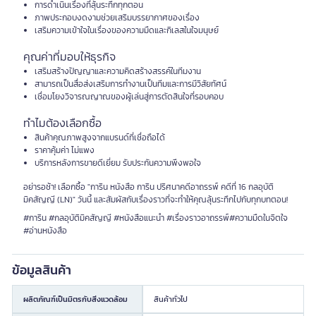
การดำเนินเรื่องที่ลุ้นระทึกทุกตอน
ภาพประกอบงดงามช่วยเสริมบรรยากาศของเรื่อง
เสริมความเข้าใจในเรื่องของความมืดและกิเลสในใจมนุษย์
คุณค่าที่มอบให้ธุรกิจ
เสริมสร้างปัญญาและความคิดสร้างสรรค์ในทีมงาน
สามารถเป็นสื่อส่งเสริมการทำงานเป็นทีมและการมีวิสัยทัศน์
เชื่อมโยงวิจารณญาณของผู้เล่นสู่การตัดสินใจที่รอบคอบ
ทำไมต้องเลือกซื้อ
สินค้าคุณภาพสูงจากแบรนด์ที่เชื่อถือได้
ราคาคุ้มค่า ไม่แพง
บริการหลังการขายดีเยี่ยม รับประกันความพึงพอใจ
อย่ารอช้า! เลือกซื้อ "การิน หนังสือ การิน ปริศนาคดีอาถรรพ์ คดีที่ 16 กลอุบัติ
มิคสัญญี (LN)" วันนี้ และสัมผัสกับเรื่องราวที่จะทำให้คุณลุ้นระทึกไปกับทุกบทตอน!
#การิน #กลอุบัติมิคสัญญี #หนังสือแนะนำ #เรื่องราวอาถรรพ์#ความมืดในจิตใจ
#อ่านหนังสือ
ข้อมูลสินค้า
ผลิตภัณฑ์เป็นมิตรกับสิ่งแวดล้อม
สินค้าทั่วไป