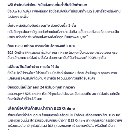
ฟรี! ค่าจัดส่งทั่วไทย *เมื่อสั่งครบขั้นต่ำที่บริษัทกำหนด
ช้อปเพลินเกินคุ้ม! เพียงมียอดสั่งซื้อสินค้าขั้นต่ำที่บริษัทกำหนด รับสิทธิ์ส่งฟรีถึงบ้าน
ไม่ต้องจ่ายเพิ่ม
มั่นใจ หนังสือถึงมือปลอดภัย ด้วยบับเบิ้ล 3 ชั้น
หนังสือทุกเล่มจากบีทูเอสห่อด้วยบับเบิ้ลหนาแน่นถึง 3 ชั้น หมดกังวลเรื่องความเสีย
หายระหว่างจัดส่ง พร้อมส่งตรงถึงมือคุณในสภาพสมบูรณ์
ช้อป B2S Online การันตีสินค้าของแท้ 100%
B2S Online ให้คุณเลือกซื้อสินค้าหลากหลาย ไม่ว่าจะเป็นหนังสือ เครื่องเขียน หรือ
อื่นๆ อีกมากมายได้อย่างมั่นใจ ด้วยการการันตีสินค้าของแท้ 100% ทุกชิ้น
เปลี่ยน/คืนสินค้าง่าย ภายใน 14 วัน
ซื้อไปแล้วไม่ตรงใจ? ไม่ว่าจะเป็นหนังสือที่เลือกผิด หรือสินค้ามีปัญหา คุณสามารถ
เปลี่ยนหรือคืนสินค้าได้ง่าย ๆ ภายใน 14 วันนับจากวันที่ได้รับสินค้า
ช้อปออนไลน์ได้ตลอด 24 ชั่วโมง ทุกที่ ทุกเวลา
สะดวกสุดๆ! B2S online เปิดให้คุณช้อปได้ตลอดวันตลอดคืน อยากได้อะไร แค่คลิก
ก็รอรับสินค้าที่บ้านได้เลย!
เลือกช้อปสินค้าแนะนำจาก B2S Online
สำหรับใครที่กำลังมองหา ร้านอุปกรณ์เครื่องเขียนใกล้ฉัน หรืออยากแวะร้าน B2S แต่
ไม่สะดวก วันนี้เราได้รวบรวมสินค้าแนะนำจาก B2S Online มาให้คุณเลือกสรรได้ง่ายๆ
พร้อมตอบโจทย์ทุกไลฟ์สไตล์ ไม่ว่าคุณจะมองหา ร้านขายหนังสือ หรือสินค้าอื่นๆ