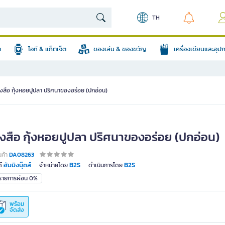
TH
อ
ไอที & แก็ตเจ็ต
ของเล่น & ของขวัญ
เครื่องเขียนและอุ
ังสือ กุ้งหอยปูปลา ปริศนาของอร่อย (ปกอ่อน)
ังสือ กุ้งหอยปูปลา ปริศนาของอร่อย (ปกอ่อน)
นค้า
DA08263
ฮัมมิงบุ๊คส์
B2S
B2S
์
จำหน่ายโดย
ดำเนินการโดย
มรายการผ่อน 0%
พร้อม
จัดส่ง