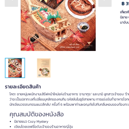
Previous slide
Next slide
฿ 3
เกี่ยวก
นิยาย
มาจับ
รายละเอียดสินค้า
โคตะ ชายหนุ่มพนักงานเสิร์ฟหน้าใหม่แห่งร้านอาหาร 'อามากุระ' และนามิ ลูกสาวเจ้าของ 'ร้าน
ว่าจะเป็นปลาทะเลที่เปลี่ยนบุคลิกของคนกิน รหัสลับในซูชิสายพาน การแข่งขันทำอาหารโจท
นักเขียนวรรณกรรมแนวลึกลับ' ครั้งที่ 6 พร้อมพาท่านผจญภัยไปกับกลิ่นหอมของท้องท
คุณสมบัติของหนังสือ
นิยายแนว Cozy Mystery
เขียนโดยเชฟชื่อดังเจ้าของร้านอาหารญี่ปุ่น