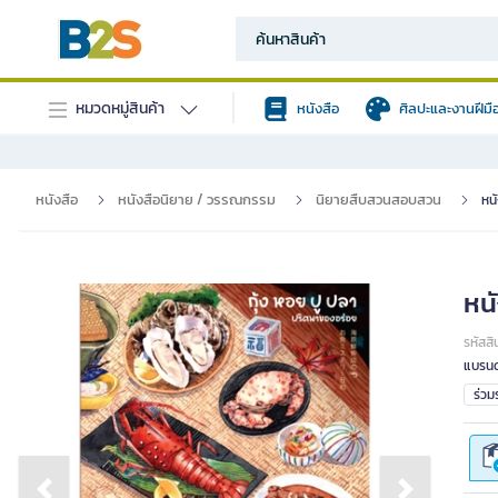
หมวดหมู่สินค้า
หนังสือ
ศิลปะและงานฝีมื
หนังสือ
หนังสือนิยาย / วรรณกรรม
นิยายสืบสวนสอบสวน
หน
หน
รหัสสิ
แบรนด
ร่ว