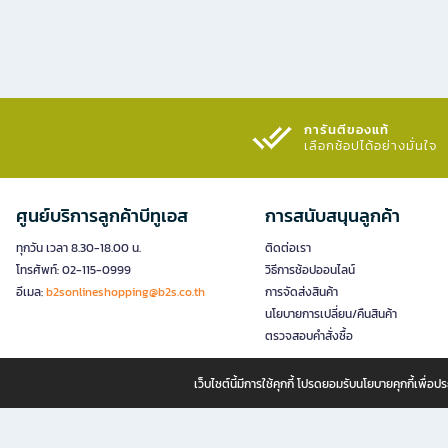
การันตีของแท้
เลือกช้อปได้อย่างมั่นใจ​
ศูนย์บริการลูกค้าบีทูเอส
การสนับสนุนลูกค้า
ทุกวัน เวลา 8.30-18.00 น.
ติดต่อเรา
โทรศัพท์: 02-115-0999
วิธีการช้อปออนไลน์
อีเมล:
b2sonlineshopping@b2s.co.th
การจัดส่งสินค้า
นโยบายการเปลี่ยน/คืนสินค้า
ตรวจสอบคำสั่งซื้อ
เว็บไซต์นี้มีการใช้คุกกี้ โปรดยอมรับนโยบายคุกกี้เพื่