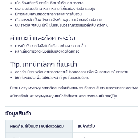
เนื้อเรื่องเกี่ยวกับการไขปริศนาในร้านอาหารทะเล
ประกอบด้วยปริศนาหลากหลายที่เกี่ยวข้องกับปลาและกุ้ง
มีการผสมผสานของอาหารทะเลและการสืบสวน
ตัวละครหลักเป็นพนักงานเสิร์ฟและลูกสาวเจ้าของร้านปลาสด
ชนะรางวัล 'ศิลปินหน้าใหม่นักเขียนวรรณกรรมแนวลึกลับ' ครั้งที่ 6
คำแนะนำและข้อควรระวัง
ควรเก็บรักษาหนังสือในที่แห้งและห่างจากความชื้น
หลีกเลี่ยงการวางหนังสือในแสงแดดโดยตรง
Tip. เทคนิคเล็กๆ ที่แนะนำ
ลองอ่านนิยายพร้อมอาหารทะเลจานโปรดของคุณ เพื่อเพิ่มความสนุกในการอ่าน
ใช้ที่คั่นหนังสือเพื่อไม่ให้เสียหน้าที่คุณชื่นชอบในนิยาย
นิยาย Cozy Mystery รสชาติกลมกล่อมที่ผสมผสานทั้งความสืบสวนและอาหารทะเลอย่างลงตัว
#นิยายลึกลับ #CozyMystery #หนังสือสืบสวน #อาหารทะเล #นิยายญี่ปุ่น
ข้อมูลสินค้า
ผลิตภัณฑ์เป็นมิตรกับสิ่งแวดล้อม
สินค้าทั่วไป