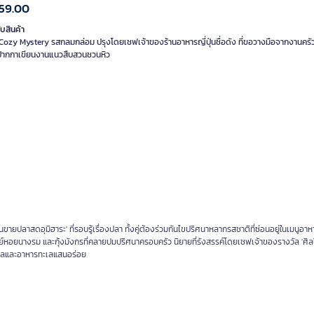
59.00
ับสินค้า
 Cozy Mystery รสกลมกล่อม ปรุงโดยเชฟเจ้าของร้านอาหารญี่ปุ่นชื่อดัง ที่ขอวางมือจากงานครัว
ปากกาเขียนงานแนวสืบสวนชวนหิว
ขายปลาสดอุมิฮาระ' ที่รอบรู้เรื่องปลา ทั้งคู่ต้องร่วมกันไขปริศนาหลากรสชาติที่ซ่อนอยู่ในเมนูอาห
ย์หอยนางรม และกุ้งมังกรที่คลายปมปริศนาครอบครัว นิยายที่รังสรรค์โดยเชฟเจ้าของรางวัล 'ศิลป
ะเลและอาหารทะเลแสนอร่อย