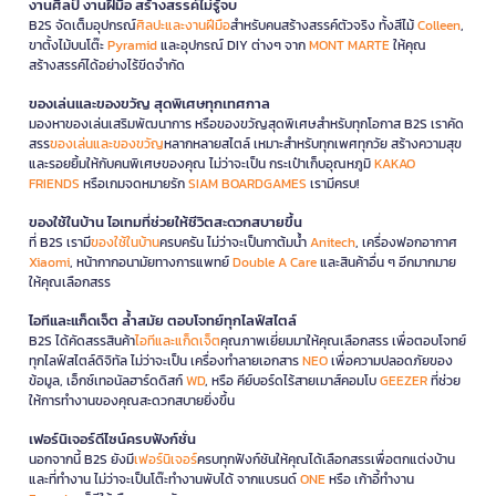
งานศิลป์ งานฝีมือ สร้างสรรค์ไม่รู้จบ
B2S จัดเต็มอุปกรณ์
ศิลปะและงานฝีมือ
สำหรับคนสร้างสรรค์ตัวจริง ทั้งสีไม้
Colleen
,
ขาตั้งไม้บนโต๊ะ
Pyramid
และอุปกรณ์ DIY ต่างๆ จาก
MONT MARTE
ให้คุณ
สร้างสรรค์ได้อย่างไร้ขีดจำกัด
ของเล่นและของขวัญ สุดพิเศษทุกเทศกาล
มองหาของเล่นเสริมพัฒนาการ หรือของขวัญสุดพิเศษสำหรับทุกโอกาส B2S เราคัด
สรร
ของเล่นและของขวัญ
หลากหลายสไตล์ เหมาะสำหรับทุกเพศทุกวัย สร้างความสุข
และรอยยิ้มให้กับคนพิเศษของคุณ ไม่ว่าจะเป็น กระเป๋าเก็บอุณหภูมิ
KAKAO
FRIENDS
หรือเกมจดหมายรัก
SIAM BOARDGAMES
เรามีครบ!
ของใช้ในบ้าน ไอเทมที่ช่วยให้ชีวิตสะดวกสบายขึ้น
ที่ B2S เรามี
ของใช้ในบ้าน
ครบครัน ไม่ว่าจะเป็นกาต้มน้ำ
Anitech
, เครื่องฟอกอากาศ
Xiaomi
, หน้ากากอนามัยทางการแพทย์
Double A Care
และสินค้าอื่น ๆ อีกมากมาย
ให้คุณเลือกสรร
ไอทีและแก็ดเจ็ต ล้ำสมัย ตอบโจทย์ทุกไลฟ์สไตล์
B2S ได้คัดสรรสินค้า
ไอทีและแก็ดเจ็ต
คุณภาพเยี่ยมมาให้คุณเลือกสรร เพื่อตอบโจทย์
ทุกไลฟ์สไตล์ดิจิทัล ไม่ว่าจะเป็น เครื่องทำลายเอกสาร
NEO
เพื่อความปลอดภัยของ
ข้อมูล, เอ็กซ์เทอนัลฮาร์ดดิสก์
WD
, หรือ คีย์บอร์ดไร้สายเมาส์คอมโบ
GEEZER
ที่ช่วย
ให้การทำงานของคุณสะดวกสบายยิ่งขึ้น
เฟอร์นิเจอร์ดีไซน์ครบฟังก์ชั่น
นอกจากนี้ B2S ยังมี
เฟอร์นิเจอร์
ครบทุกฟังก์ชันให้คุณได้เลือกสรรเพื่อตกแต่งบ้าน
และที่ทำงาน ไม่ว่าจะเป็นโต๊ะทำงานพับได้ จากแบรนด์
ONE
หรือ เก้าอี้ทำงาน