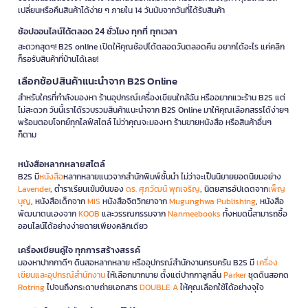
เปลี่ยนหรือคืนสินค้าได้ง่าย ๆ ภายใน 14 วันนับจากวันที่ได้รับสินค้า
ช้อปออนไลน์ได้ตลอด 24 ชั่วโมง ทุกที่ ทุกเวลา
สะดวกสุดๆ! B2S online เปิดให้คุณช้อปได้ตลอดวันตลอดคืน อยากได้อะไร แค่คลิก
ก็รอรับสินค้าที่บ้านได้เลย!
เลือกช้อปสินค้าแนะนำจาก B2S Online
สำหรับใครที่กำลังมองหา ร้านอุปกรณ์เครื่องเขียนใกล้ฉัน หรืออยากแวะร้าน B2S แต่
ไม่สะดวก วันนี้เราได้รวบรวมสินค้าแนะนำจาก B2S Online มาให้คุณเลือกสรรได้ง่ายๆ
พร้อมตอบโจทย์ทุกไลฟ์สไตล์ ไม่ว่าคุณจะมองหา ร้านขายหนังสือ หรือสินค้าอื่นๆ
ก็ตาม
หนังสือหลากหลายสไตล์
B2S มี
หนังสือ
หลากหลายแนวจากสำนักพิมพ์ชั้นนำ ไม่ว่าจะเป็นนิยายยอดนิยมอย่าง
Lavender
, ตำราเรียนเข้มข้นของ
ดร. ศุภวัฒน์ พุกเจริญ
, นิตยสารอัปเดตจาก
เพ็ญ
บุญ
, หนังสือเด็กจาก
MIS
หนังสือจิตวิทยาจาก
Mugunghwa Publishing
, หนังสือ
พัฒนาตนเองจาก
KOOB
และวรรณกรรมจาก
Nanmeebooks
ทั้งหมดนี้สามารถซื้อ
ออนไลน์ได้อย่างง่ายดายเพียงคลิกเดียว
เครื่องเขียนคู่ใจ ทุกการสร้างสรรค์
มองหาปากกาดีๆ ดินสอหลากหลาย หรืออุปกรณ์สำนักงานครบครัน B2S มี
เครื่อง
เขียนและอุปกรณ์สำนักงาน
ให้เลือกมากมาย ตั้งแต่ปากกาลูกลื่น
Parker
ชุดดินสอกด
Rotring
ไปจนถึงกระดาษถ่ายเอกสาร
DOUBLE A
ให้คุณเลือกใช้ได้อย่างจุใจ