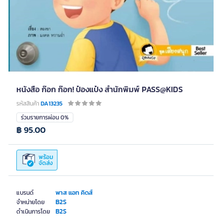
หนังสือ ก๊อก ก๊อก! ป๋องแป๋ง สำนักพิมพ์ PASS@KIDS
รหัสสินค้า
DA13235
ร่วมรายการผ่อน 0%
฿ 95.00
พร้อม
จัดส่ง
พาส แอท คิดส์
แบรนด์
B2S
จำหน่ายโดย
B2S
ดำเนินการโดย