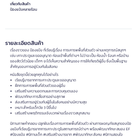
เกี่ยวกับสินค้า
ป๋องแป๋งคลายร้อน
รายละเอียดสินค้า
เรื่องราวของ ป๋องแป๋ง ที่เรียนรู้เรื่อง การเคารพพื้นที่ส่วนตัว ผ่านเหตุการณ์สนุกๆ
เช่น เคาะประตูและขออนุญาต ก่อนเข้าพื้นที่ต่างๆ ไม่ว่าจะเป็น ห้องน้ำ รังนก หรือบ้าน
ของสัตว์ตัวน้อย เด็กๆ จะได้เห็นความสำคัญของ การให้เกียรติผู้อื่น ซึ่งเป็นพื้นฐาน
สำคัญของการอยู่ร่วมกันในสังคม
หนังสือชุดนี้ช่วยลูกคุณได้อย่างไร
เรียนรู้มารยาทการเคาะประตูและขออนุญาต
ฝึกการเคารพพื้นที่ส่วนตัวของผู้อื่น
เสริมสร้างความอดทนและการควบคุมตนเอง
พัฒนาทักษะการสื่อสารอย่างสุภาพ
ส่งเสริมการอยู่ร่วมกับผู้อื่นในสังคมอย่างมีความสุข
เหมาะสำหรับเด็กวัย 3 ปีขึ้นไป
เสริมสร้างพฤติกรรมเชิงบวกผ่านเรื่องราวสนุกสนาน
นิทานภาพคำกลอน ปลูกฝังเรื่องการเคารพพื้นที่ส่วนตัว ผ่านการผจญภัยสนุกของป๋อ
งแป๋งที่เรียนรู้มารยาทการเคาะประตูในสถานการณ์ต่างๆ พร้อมพัฒนาทักษะสมอง EF
#ป๋องแป๋ง #นิทานเด็ก #เสริมสร้างมารยาท #พัฒนาทักษะสังคม #นิทานสอนใจ