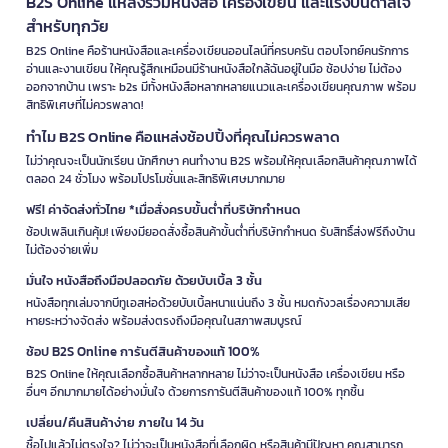
B2S Online แหล่งรวมหนังสือ เครื่องเขียน และแรงบันดาลใจ
สำหรับทุกวัย
B2S Online คือร้านหนังสือและเครื่องเขียนออนไลน์ที่ครบครัน ตอบโจทย์คนรักการ
อ่านและงานเขียน ให้คุณรู้สึกเหมือนมีร้านหนังสือใกล้ฉันอยู่ในมือ ช้อปง่าย ไม่ต้อง
ออกจากบ้าน เพราะ b2s มีทั้งหนังสือหลากหลายแนวและเครื่องเขียนคุณภาพ พร้อม
สิทธิพิเศษที่ไม่ควรพลาด!
ทำไม B2S Online คือแหล่งช้อปปิ้งที่คุณไม่ควรพลาด
ไม่ว่าคุณจะเป็นนักเรียน นักศึกษา คนทำงาน B2S พร้อมให้คุณเลือกสินค้าคุณภาพได้
ตลอด 24 ชั่วโมง พร้อมโปรโมชั่นและสิทธิพิเศษมากมาย
ฟรี! ค่าจัดส่งทั่วไทย *เมื่อสั่งครบขั้นต่ำที่บริษัทกำหนด
ช้อปเพลินเกินคุ้ม! เพียงมียอดสั่งซื้อสินค้าขั้นต่ำที่บริษัทกำหนด รับสิทธิ์ส่งฟรีถึงบ้าน
ไม่ต้องจ่ายเพิ่ม
มั่นใจ หนังสือถึงมือปลอดภัย ด้วยบับเบิ้ล 3 ชั้น
หนังสือทุกเล่มจากบีทูเอสห่อด้วยบับเบิ้ลหนาแน่นถึง 3 ชั้น หมดกังวลเรื่องความเสีย
หายระหว่างจัดส่ง พร้อมส่งตรงถึงมือคุณในสภาพสมบูรณ์
ช้อป B2S Online การันตีสินค้าของแท้ 100%
B2S Online ให้คุณเลือกซื้อสินค้าหลากหลาย ไม่ว่าจะเป็นหนังสือ เครื่องเขียน หรือ
อื่นๆ อีกมากมายได้อย่างมั่นใจ ด้วยการการันตีสินค้าของแท้ 100% ทุกชิ้น
เปลี่ยน/คืนสินค้าง่าย ภายใน 14 วัน
ซื้อไปแล้วไม่ตรงใจ? ไม่ว่าจะเป็นหนังสือที่เลือกผิด หรือสินค้ามีปัญหา คุณสามารถ