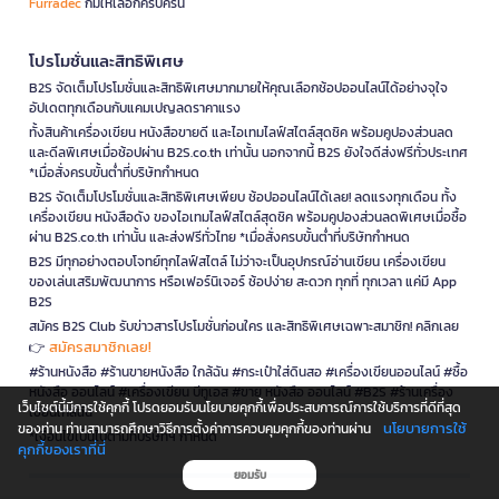
Furradec
ก็มีให้เลือกครบครัน
โปรโมชั่นและสิทธิพิเศษ
B2S จัดเต็มโปรโมชั่นและสิทธิพิเศษมากมายให้คุณเลือกช้อปออนไลน์ได้อย่างจุใจ
อัปเดตทุกเดือนกับแคมเปญลดราคาแรง
ทั้งสินค้าเครื่องเขียน หนังสือขายดี และไอเทมไลฟ์สไตล์สุดชิค พร้อมคูปองส่วนลด
และดีลพิเศษเมื่อช้อปผ่าน B2S.co.th เท่านั้น นอกจากนี้ B2S ยังใจดีส่งฟรีทั่วประเทศ
*เมื่อสั่งครบขั้นต่ำที่บริษัทกำหนด
B2S จัดเต็มโปรโมชั่นและสิทธิพิเศษเพียบ ช้อปออนไลน์ได้เลย! ลดแรงทุกเดือน ทั้ง
เครื่องเขียน หนังสือดัง ของไอเทมไลฟ์สไตล์สุดชิค พร้อมคูปองส่วนลดพิเศษเมื่อซื้อ
ผ่าน B2S.co.th เท่านั้น และส่งฟรีทั่วไทย *เมื่อสั่งครบขั้นต่ำที่บริษัทกำหนด
B2S มีทุกอย่างตอบโจทย์ทุกไลฟ์สไตล์ ไม่ว่าจะเป็นอุปกรณ์อ่านเขียน เครื่องเขียน
ของเล่นเสริมพัฒนาการ หรือเฟอร์นิเจอร์ ช้อปง่าย สะดวก ทุกที่ ทุกเวลา แค่มี App
B2S
สมัคร B2S Club รับข่าวสารโปรโมชั่นก่อนใคร และสิทธิพิเศษเฉพาะสมาชิก! คลิกเลย
สมัครสมาชิกเลย!
👉
#ร้านหนังสือ #ร้านขายหนังสือ ใกล้ฉัน #กระเป๋าใส่ดินสอ #เครื่องเขียนออนไลน์ #ซื้อ
หนังสือ ออนไลน์ #เครื่องเขียน บีทูเอส #ขาย หนังสือ ออนไลน์ #B2S #ร้านเครื่อง
เว็บไซต์นี้มีการใช้คุกกี้ โปรดยอมรับนโยบายคุกกี้เพื่อประสบการณ์การใช้บริการที่ดีที่สุด
เขียนใกล้ฉัน
นโยบายการใช้
ของท่าน ท่านสามารถศึกษาวิธีการตั้งค่าการควบคุมคุกกี้ของท่านผ่าน
*เงื่อนไขเป็นไปตามที่บริษัทฯ กำหนด
คุกกี้ของเราที่นี่
ยอมรับ