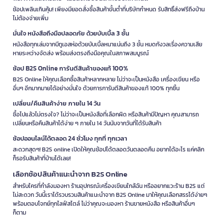
ช้อปเพลินเกินคุ้ม! เพียงมียอดสั่งซื้อสินค้าขั้นต่ำที่บริษัทกำหนด รับสิทธิ์ส่งฟรีถึงบ้าน
ไม่ต้องจ่ายเพิ่ม
มั่นใจ หนังสือถึงมือปลอดภัย ด้วยบับเบิ้ล 3 ชั้น
หนังสือทุกเล่มจากบีทูเอสห่อด้วยบับเบิ้ลหนาแน่นถึง 3 ชั้น หมดกังวลเรื่องความเสีย
หายระหว่างจัดส่ง พร้อมส่งตรงถึงมือคุณในสภาพสมบูรณ์
ช้อป B2S Online การันตีสินค้าของแท้ 100%
B2S Online ให้คุณเลือกซื้อสินค้าหลากหลาย ไม่ว่าจะเป็นหนังสือ เครื่องเขียน หรือ
อื่นๆ อีกมากมายได้อย่างมั่นใจ ด้วยการการันตีสินค้าของแท้ 100% ทุกชิ้น
เปลี่ยน/คืนสินค้าง่าย ภายใน 14 วัน
ซื้อไปแล้วไม่ตรงใจ? ไม่ว่าจะเป็นหนังสือที่เลือกผิด หรือสินค้ามีปัญหา คุณสามารถ
เปลี่ยนหรือคืนสินค้าได้ง่าย ๆ ภายใน 14 วันนับจากวันที่ได้รับสินค้า
ช้อปออนไลน์ได้ตลอด 24 ชั่วโมง ทุกที่ ทุกเวลา
สะดวกสุดๆ! B2S online เปิดให้คุณช้อปได้ตลอดวันตลอดคืน อยากได้อะไร แค่คลิก
ก็รอรับสินค้าที่บ้านได้เลย!
เลือกช้อปสินค้าแนะนำจาก B2S Online
สำหรับใครที่กำลังมองหา ร้านอุปกรณ์เครื่องเขียนใกล้ฉัน หรืออยากแวะร้าน B2S แต่
ไม่สะดวก วันนี้เราได้รวบรวมสินค้าแนะนำจาก B2S Online มาให้คุณเลือกสรรได้ง่ายๆ
พร้อมตอบโจทย์ทุกไลฟ์สไตล์ ไม่ว่าคุณจะมองหา ร้านขายหนังสือ หรือสินค้าอื่นๆ
ก็ตาม