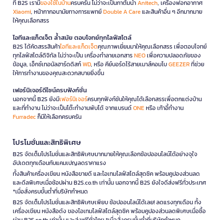
ที่ B2S เรามี
ของใช้ในบ้าน
ครบครัน ไม่ว่าจะเป็นกาต้มน้ำ
Anitech
, เครื่องฟอกอากาศ
Xiaomi
, หน้ากากอนามัยทางการแพทย์
Double A Care
และสินค้าอื่น ๆ อีกมากมาย
ให้คุณเลือกสรร
ไอทีและแก็ดเจ็ต ล้ำสมัย ตอบโจทย์ทุกไลฟ์สไตล์
B2S ได้คัดสรรสินค้า
ไอทีและแก็ดเจ็ต
คุณภาพเยี่ยมมาให้คุณเลือกสรร เพื่อตอบโจทย์
ทุกไลฟ์สไตล์ดิจิทัล ไม่ว่าจะเป็น เครื่องทำลายเอกสาร
NEO
เพื่อความปลอดภัยของ
ข้อมูล, เอ็กซ์เทอนัลฮาร์ดดิสก์
WD
, หรือ คีย์บอร์ดไร้สายเมาส์คอมโบ
GEEZER
ที่ช่วย
ให้การทำงานของคุณสะดวกสบายยิ่งขึ้น
เฟอร์นิเจอร์ดีไซน์ครบฟังก์ชั่น
นอกจากนี้ B2S ยังมี
เฟอร์นิเจอร์
ครบทุกฟังก์ชันให้คุณได้เลือกสรรเพื่อตกแต่งบ้าน
และที่ทำงาน ไม่ว่าจะเป็นโต๊ะทำงานพับได้ จากแบรนด์
ONE
หรือ เก้าอี้ทำงาน
Furradec
ก็มีให้เลือกครบครัน
โปรโมชั่นและสิทธิพิเศษ
B2S จัดเต็มโปรโมชั่นและสิทธิพิเศษมากมายให้คุณเลือกช้อปออนไลน์ได้อย่างจุใจ
อัปเดตทุกเดือนกับแคมเปญลดราคาแรง
ทั้งสินค้าเครื่องเขียน หนังสือขายดี และไอเทมไลฟ์สไตล์สุดชิค พร้อมคูปองส่วนลด
และดีลพิเศษเมื่อช้อปผ่าน B2S.co.th เท่านั้น นอกจากนี้ B2S ยังใจดีส่งฟรีทั่วประเทศ
*เมื่อสั่งครบขั้นต่ำที่บริษัทกำหนด
B2S จัดเต็มโปรโมชั่นและสิทธิพิเศษเพียบ ช้อปออนไลน์ได้เลย! ลดแรงทุกเดือน ทั้ง
เครื่องเขียน หนังสือดัง ของไอเทมไลฟ์สไตล์สุดชิค พร้อมคูปองส่วนลดพิเศษเมื่อซื้อ
ผ่าน B2S.co.th เท่านั้น และส่งฟรีทั่วไทย *เมื่อสั่งครบขั้นต่ำที่บริษัทกำหนด