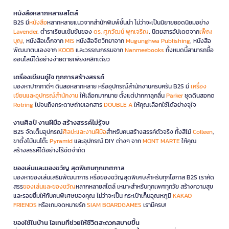
หนังสือหลากหลายสไตล์
B2S มี
หนังสือ
หลากหลายแนวจากสำนักพิมพ์ชั้นนำ ไม่ว่าจะเป็นนิยายยอดนิยมอย่าง
Lavender
, ตำราเรียนเข้มข้นของ
ดร. ศุภวัฒน์ พุกเจริญ
, นิตยสารอัปเดตจาก
เพ็ญ
บุญ
, หนังสือเด็กจาก
MIS
หนังสือจิตวิทยาจาก
Mugunghwa Publishing
, หนังสือ
พัฒนาตนเองจาก
KOOB
และวรรณกรรมจาก
Nanmeebooks
ทั้งหมดนี้สามารถซื้อ
ออนไลน์ได้อย่างง่ายดายเพียงคลิกเดียว
เครื่องเขียนคู่ใจ ทุกการสร้างสรรค์
มองหาปากกาดีๆ ดินสอหลากหลาย หรืออุปกรณ์สำนักงานครบครัน B2S มี
เครื่อง
เขียนและอุปกรณ์สำนักงาน
ให้เลือกมากมาย ตั้งแต่ปากกาลูกลื่น
Parker
ชุดดินสอกด
Rotring
ไปจนถึงกระดาษถ่ายเอกสาร
DOUBLE A
ให้คุณเลือกใช้ได้อย่างจุใจ
งานศิลป์ งานฝีมือ สร้างสรรค์ไม่รู้จบ
B2S จัดเต็มอุปกรณ์
ศิลปะและงานฝีมือ
สำหรับคนสร้างสรรค์ตัวจริง ทั้งสีไม้
Colleen
,
ขาตั้งไม้บนโต๊ะ
Pyramid
และอุปกรณ์ DIY ต่างๆ จาก
MONT MARTE
ให้คุณ
สร้างสรรค์ได้อย่างไร้ขีดจำกัด
ของเล่นและของขวัญ สุดพิเศษทุกเทศกาล
มองหาของเล่นเสริมพัฒนาการ หรือของขวัญสุดพิเศษสำหรับทุกโอกาส B2S เราคัด
สรร
ของเล่นและของขวัญ
หลากหลายสไตล์ เหมาะสำหรับทุกเพศทุกวัย สร้างความสุข
และรอยยิ้มให้กับคนพิเศษของคุณ ไม่ว่าจะเป็น กระเป๋าเก็บอุณหภูมิ
KAKAO
FRIENDS
หรือเกมจดหมายรัก
SIAM BOARDGAMES
เรามีครบ!
ของใช้ในบ้าน ไอเทมที่ช่วยให้ชีวิตสะดวกสบายขึ้น