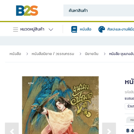
หมวดหมู่สินค้า
หนังสือ
ศิลปะและงานฝีมื
หนังสือ
หนังสือนิยาย / วรรณกรรม
นิยายจีน
หนังสือ ขุนนางอั
หนั
รหัสสิ
แบรนด
ร่ว
หม
฿ 4