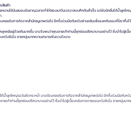
ับสินค้า
ี๋ยหนานใช้มันสมองอันชาญฉลาดทำให้สองแคว้นเจรจาสงบศึกกันสำเร็จ แต่ยังมีคลื่นใต้น้ำลูกใหญ
ำ
งคอยรับภารกิจจากสำนักธนูเทพต่อไป อีกทั้งร่วมมือกับหวังพ่านหลินเพื่อแลกกับของที่บิดาทิ้งไว
ด้คลุกคลีอยู่ด้วยกันมากขึ้น นางจึงพบว่าคุณชายเก้าท่านนี้ซุกซ่อนปริศนาบางอย่างไว้ ซึ่งนำไปสู่เบื
ต้น้ำลูกใหญ่รอวันซัดกระหน่ำ นางต้องคอยรับภารกิจจากสำนักธนูเทพต่อไป อีกทั้งร่วมมือกับหวั
ุณชายเก้าท่านนี้ซุกซ่อนปริศนาบางอย่างไว้ ซึ่งนำไปสู่เบื้องหลังการตายของหวังซีเมิ่ง ชายหนุ่มมา