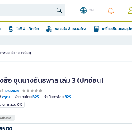
TH
อ
ไอที & แก็ตเจ็ต
ของเล่น & ของขวัญ
เครื่องเขียนและอุ
นธพาล เล่ม 3 (ปกอ่อน)
งสือ ขุนนางอันธพาล เล่ม 3 (ปกอ่อน)
นค้า
DA12824
อรุณ
B2S
B2S
์
จำหน่ายโดย
ดำเนินการโดย
มรายการผ่อน 0%
ดชั่วคราว
65.00