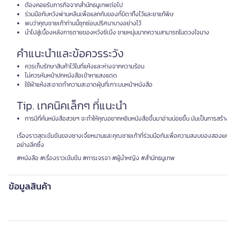
ต้องคอยรับภารกิจจากสำนักธนูเทพต่อไป
ร่วมมือกับหวังพ่านหลินเพื่อแลกกับของที่บิดาทิ้งไว้และยาแก้พิษ
พบว่าคุณชายเก้าท่านนี้ซุกซ่อนปริศนาบางอย่างไว้
นำไปสู่เบื้องหลังการตายของหวังซีเมิ่ง ชายหนุ่มมากความสามารถในดวงใจนาง
คำแนะนำและข้อควรระวัง
ควรเก็บรักษาสินค้าไว้ในที่แห้งและห่างจากความร้อน
ไม่ควรหันหน้าปกหนังสือเข้าหาแสงแดด
ใช้ผ้าแห้งสะอาดทำความสะอาดฝุ่นที่เกาะบนหน้าหนังสือ
Tip. เทคนิคเล็กๆ ที่แนะนำ
การมีที่คั่นหนังสือสวยๆ จะทำให้คุณอยากหยิบหนังสือขึ้นมาอ่านบ่อยขึ้น มันเป็นการสร้
เรื่องราวสุดเข้มข้นของซางเจี๋ยหนานและคุณชายเก้าที่ร่วมมือกันเพื่อความสงบของสองแคว้น
อย่างลึกซึ้ง
#หนังสือ #เรื่องราวเข้มข้น #การเจรจา #ผู้นำหญิง #สำนักธนูเทพ
ข้อมูลสินค้า