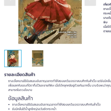
Previous slide
Next slide
เกี่ยวก
ซางเจ
กระหน่
นางต้อ
พิษ
เมื่อไ
รายละเอียดสินค้า
ซางเจี๋ยหนานใช้มันสมองอันชาญฉลาดทำให้สองแคว้นเจรจาสงบศึกกันสำเร็จ แต่ยังมีคลื่นใ
เพื่อแลกกับของที่บิดาทิ้งไว้และยาแก้พิษ เมื่อได้คลุกคลีอยู่ด้วยกันมากขึ้น นางจึงพบว่าค
สามารถในดวงใจนาง
ข้อมูลสินค้า
ซางเจี๋ยหนานใช้มันสมองอันชาญฉลาดทำให้สองแคว้นเจรจาสงบศึกกันสำเร็จ
ยังมีคลื่นใต้น้ำลูกใหญ่รอวันซัดกระหน่ำ