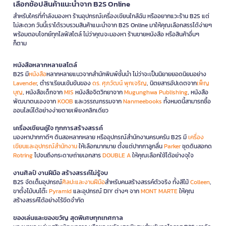
เลือกช้อปสินค้าแนะนำจาก B2S Online
สำหรับใครที่กำลังมองหา ร้านอุปกรณ์เครื่องเขียนใกล้ฉัน หรืออยากแวะร้าน B2S แต่
ไม่สะดวก วันนี้เราได้รวบรวมสินค้าแนะนำจาก B2S Online มาให้คุณเลือกสรรได้ง่ายๆ
พร้อมตอบโจทย์ทุกไลฟ์สไตล์ ไม่ว่าคุณจะมองหา ร้านขายหนังสือ หรือสินค้าอื่นๆ
ก็ตาม
หนังสือหลากหลายสไตล์
B2S มี
หนังสือ
หลากหลายแนวจากสำนักพิมพ์ชั้นนำ ไม่ว่าจะเป็นนิยายยอดนิยมอย่าง
Lavender
, ตำราเรียนเข้มข้นของ
ดร. ศุภวัฒน์ พุกเจริญ
, นิตยสารอัปเดตจาก
เพ็ญ
บุญ
, หนังสือเด็กจาก
MIS
หนังสือจิตวิทยาจาก
Mugunghwa Publishing
, หนังสือ
พัฒนาตนเองจาก
KOOB
และวรรณกรรมจาก
Nanmeebooks
ทั้งหมดนี้สามารถซื้อ
ออนไลน์ได้อย่างง่ายดายเพียงคลิกเดียว
เครื่องเขียนคู่ใจ ทุกการสร้างสรรค์
มองหาปากกาดีๆ ดินสอหลากหลาย หรืออุปกรณ์สำนักงานครบครัน B2S มี
เครื่อง
เขียนและอุปกรณ์สำนักงาน
ให้เลือกมากมาย ตั้งแต่ปากกาลูกลื่น
Parker
ชุดดินสอกด
Rotring
ไปจนถึงกระดาษถ่ายเอกสาร
DOUBLE A
ให้คุณเลือกใช้ได้อย่างจุใจ
งานศิลป์ งานฝีมือ สร้างสรรค์ไม่รู้จบ
B2S จัดเต็มอุปกรณ์
ศิลปะและงานฝีมือ
สำหรับคนสร้างสรรค์ตัวจริง ทั้งสีไม้
Colleen
,
ขาตั้งไม้บนโต๊ะ
Pyramid
และอุปกรณ์ DIY ต่างๆ จาก
MONT MARTE
ให้คุณ
สร้างสรรค์ได้อย่างไร้ขีดจำกัด
ของเล่นและของขวัญ สุดพิเศษทุกเทศกาล