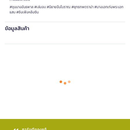
#ขุนนางอันธพาล #เล่มจบ #นิยายจีนโบราณ #ยุทธภพดราม่า #นางเอกเก่งพระเอก
แสบ #ชิงเฟิงหลิงซิน
ข้อมูลสินค้า
การันตีของแท้