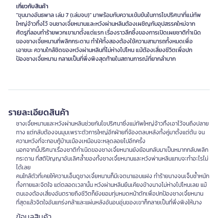
เกี่ยวกับสินค้า
"ขุนนางอันธพาล เล่ม 7 (เล่มจบ)" มาพร้อมกับความเข้มข้นในการไขปริศนาที่แม่ทัพ
ใหญ่จ้าวทิ้งไว้ จนชางเจี๋ยหนานและหวังผ่านหลินต้องเผชิญกับอุปสรรคใหม่จาก
ศัตรูที่ลอบทำร้ายพวกเขามาตั้งแต่แรก เรื่องราวลึกซึ้งของการเปิดเผยชาติกำเนิด
ของชางเจี๋ยหนานที่พลิกกระดาน ทำให้ทั้งสองต้องใช้ความสามารถทั้งหมดเพื่อ
เอาชนะ ความใกล้ชิดของหวังผ่านหลินที่ไม่ห่างไปไหน แม้ต้องเสี่ยงชีวิตเพื่อปก
ป้องชางเจี๋ยหนาน กลายเป็นที่พึ่งพิงสุดท้ายในสถานการณ์ที่ยากลำบาก
รายละเอียดสินค้า
ชางเจี๋ยหนานและหวังผ่านหลินช่วยกันไขปริศนาซึ่งแม่ทัพใหญ่จ้าวทิ้งเอาไว้จนถึงปลาย
ทาง แต่กลับต้องจนมุมเพราะตัวการใหญ่อีกฝ่ายที่จ้องตลบหลังทั้งคู่มาตั้งแต่ต้น จน
ความหวังที่จะกอบกู้บ้านเมืองเหมือนจะหลุดลอยไปอีกครั้ง
นอกจากนี้ปริศนาเรื่องชาติกำเนิดของชางเจี๋ยหนานยังย้อนกลับมาเป็นหมากกลับพลิก
กระดาน ที่สติปัญญาอันเลิศล้ำของทั้งชางเจี๋ยหนานและหวังพ่านหลินแทบจะทำอะไรไม่
ได้เลย
คนใกล้ตัวที่เคยให้ความเอ็นดูชางเจี๋ยหนานก็มีเจตนาแอบแฝง ทำร้ายนางจนเจ็บช้ำหนัก
ทั้งกายและจิตใจ แต่ตลอดเวลานั้น หวังผ่านหลินยืนเคียงข้างนางไม่ห่างไปไหนเลย แม้
ตนเองต้องเสี่ยงอันตรายถึงชีวิตก็ยังยอมทุ่มหมดหน้าตักเพื่อปกป้องชางเจี๋ยหนาน
ที่สุดแล้วจิตใจอันแกร่งกล้าและแผ่นหลังอันอบอุ่นของเขาก็กลายเป็นที่พึ่งพิงให้นาง
ข้อมูลสินค้า