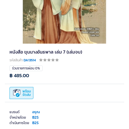
หนังสือ ขุนนางอันธพาล เล่ม 7 (เล่มจบ)
รหัสสินค้า
DA13514
ร่วมรายการผ่อน 0%
฿ 485.00
พร้อม
จัดส่ง
อรุณ
แบรนด์
B2S
จำหน่ายโดย
B2S
ดำเนินการโดย