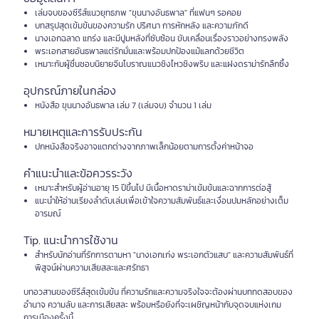
เล่มจบของซีรีส์แนวยุทธภพ "ขุนนางอันธพาล" ที่แฟนๆ รอคอย
บทสรุปสุดเข้มข้นของความรัก ปริศนา การหักหลัง และความภักดี
นางเอกฉลาด แกร่ง และมีปูมหลังที่ซับซ้อน ขับเคลื่อนเรื่องราวอย่างทรงพลัง
พระเอกสายอันธพาลแต่รักมั่นและพร้อมปกป้องแม้แลกด้วยชีวิต
เหมาะกับผู้ชื่นชอบนิยายจีนโบราณแนวชิงไหวชิงพริบ และแฝงดราม่ารักลึกซึ้ง
อุปกรณ์ภายในกล่อง
หนังสือ ขุนนางอันธพาล เล่ม 7 (เล่มจบ) จำนวน 1 เล่ม
หมายเหตุและการรับประกัน
ปกหนังสือจริงอาจแตกต่างจากภาพเล็กน้อยตามการตั้งค่าหน้าจอ
คำแนะนำและข้อควรระวัง
เหมาะสำหรับผู้อ่านอายุ 15 ปีขึ้นไป มีเนื้อหาดราม่าเข้มข้นและฉากการต่อสู้
แนะนำให้อ่านเรียงลำดับเล่มเพื่อเข้าใจความสัมพันธ์และเงื่อนปมหลักอย่างเต็ม
อารมณ์
Tip. แนะนำการใช้งาน
สำหรับนักอ่านที่รักการตามหา "นางเอกเก่ง พระเอกตัวแสบ" และความสัมพันธ์ที่
พิสูจน์ผ่านความเสียสละและศรัทธา
บทอวสานของซีรีส์สุดเข้มข้น ที่ความรักและความจริงใจจะต้องผ่านบททดสอบของ
อำนาจ ความลับ และการเสียสละ พร้อมหรือยังที่จะเผชิญหน้ากับจุดจบแห่งเกม
การเมืองครั้งนี้