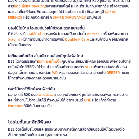
มองหาของเล่นเสริมพัฒนาการ หรือของขวัญสุดพิเศษสำหรับทุกโอกาส B2S เราคัด
สรร
ของเล่นและของขวัญ
หลากหลายสไตล์ เหมาะสำหรับทุกเพศทุกวัย สร้างความสุข
และรอยยิ้มให้กับคนพิเศษของคุณ ไม่ว่าจะเป็น กระเป๋าเก็บอุณหภูมิ
KAKAO
FRIENDS
หรือเกมจดหมายรัก
SIAM BOARDGAMES
เรามีครบ!
ของใช้ในบ้าน ไอเทมที่ช่วยให้ชีวิตสะดวกสบายขึ้น
ที่ B2S เรามี
ของใช้ในบ้าน
ครบครัน ไม่ว่าจะเป็นกาต้มน้ำ
Anitech
, เครื่องฟอกอากาศ
Xiaomi
, หน้ากากอนามัยทางการแพทย์
Double A Care
และสินค้าอื่น ๆ อีกมากมาย
ให้คุณเลือกสรร
ไอทีและแก็ดเจ็ต ล้ำสมัย ตอบโจทย์ทุกไลฟ์สไตล์
B2S ได้คัดสรรสินค้า
ไอทีและแก็ดเจ็ต
คุณภาพเยี่ยมมาให้คุณเลือกสรร เพื่อตอบโจทย์
ทุกไลฟ์สไตล์ดิจิทัล ไม่ว่าจะเป็น เครื่องทำลายเอกสาร
NEO
เพื่อความปลอดภัยของ
ข้อมูล, เอ็กซ์เทอนัลฮาร์ดดิสก์
WD
, หรือ คีย์บอร์ดไร้สายเมาส์คอมโบ
GEEZER
ที่ช่วย
ให้การทำงานของคุณสะดวกสบายยิ่งขึ้น
เฟอร์นิเจอร์ดีไซน์ครบฟังก์ชั่น
นอกจากนี้ B2S ยังมี
เฟอร์นิเจอร์
ครบทุกฟังก์ชันให้คุณได้เลือกสรรเพื่อตกแต่งบ้าน
และที่ทำงาน ไม่ว่าจะเป็นโต๊ะทำงานพับได้ จากแบรนด์
ONE
หรือ เก้าอี้ทำงาน
Furradec
ก็มีให้เลือกครบครัน
โปรโมชั่นและสิทธิพิเศษ
B2S จัดเต็มโปรโมชั่นและสิทธิพิเศษมากมายให้คุณเลือกช้อปออนไลน์ได้อย่างจุใจ
อัปเดตทุกเดือนกับแคมเปญลดราคาแรง