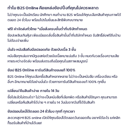
ทำไม B2S Online คือแหล่งช้อปปิ้งที่คุณไม่ควรพลาด
ไม่ว่าคุณจะเป็นนักเรียน นักศึกษา คนทำงาน B2S พร้อมให้คุณเลือกสินค้าคุณภาพได้
ตลอด 24 ชั่วโมง พร้อมโปรโมชั่นและสิทธิพิเศษมากมาย
ฟรี! ค่าจัดส่งทั่วไทย *เมื่อสั่งครบขั้นต่ำที่บริษัทกำหนด
ช้อปเพลินเกินคุ้ม! เพียงมียอดสั่งซื้อสินค้าขั้นต่ำที่บริษัทกำหนด รับสิทธิ์ส่งฟรีถึงบ้าน
ไม่ต้องจ่ายเพิ่ม
มั่นใจ หนังสือถึงมือปลอดภัย ด้วยบับเบิ้ล 3 ชั้น
หนังสือทุกเล่มจากบีทูเอสห่อด้วยบับเบิ้ลหนาแน่นถึง 3 ชั้น หมดกังวลเรื่องความเสีย
หายระหว่างจัดส่ง พร้อมส่งตรงถึงมือคุณในสภาพสมบูรณ์
ช้อป B2S Online การันตีสินค้าของแท้ 100%
B2S Online ให้คุณเลือกซื้อสินค้าหลากหลาย ไม่ว่าจะเป็นหนังสือ เครื่องเขียน หรือ
อื่นๆ อีกมากมายได้อย่างมั่นใจ ด้วยการการันตีสินค้าของแท้ 100% ทุกชิ้น
เปลี่ยน/คืนสินค้าง่าย ภายใน 14 วัน
ซื้อไปแล้วไม่ตรงใจ? ไม่ว่าจะเป็นหนังสือที่เลือกผิด หรือสินค้ามีปัญหา คุณสามารถ
เปลี่ยนหรือคืนสินค้าได้ง่าย ๆ ภายใน 14 วันนับจากวันที่ได้รับสินค้า
ช้อปออนไลน์ได้ตลอด 24 ชั่วโมง ทุกที่ ทุกเวลา
สะดวกสุดๆ! B2S online เปิดให้คุณช้อปได้ตลอดวันตลอดคืน อยากได้อะไร แค่คลิก
ก็รอรับสินค้าที่บ้านได้เลย!