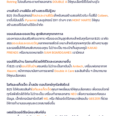
Rotring
ไปจนถึงกระดาษถ่ายเอกสาร
DOUBLE A
ให้คุณเลือกใช้ได้อย่างจุใจ
งานศิลป์ งานฝีมือ สร้างสรรค์ไม่รู้จบ
B2S จัดเต็มอุปกรณ์
ศิลปะและงานฝีมือ
สำหรับคนสร้างสรรค์ตัวจริง ทั้งสีไม้
Colleen
,
ขาตั้งไม้บนโต๊ะ
Pyramid
และอุปกรณ์ DIY ต่างๆ จาก
MONT MARTE
ให้คุณ
สร้างสรรค์ได้อย่างไร้ขีดจำกัด
ของเล่นและของขวัญ สุดพิเศษทุกเทศกาล
มองหาของเล่นเสริมพัฒนาการ หรือของขวัญสุดพิเศษสำหรับทุกโอกาส B2S เราคัด
สรร
ของเล่นและของขวัญ
หลากหลายสไตล์ เหมาะสำหรับทุกเพศทุกวัย สร้างความสุข
และรอยยิ้มให้กับคนพิเศษของคุณ ไม่ว่าจะเป็น กระเป๋าเก็บอุณหภูมิ
KAKAO
FRIENDS
หรือเกมจดหมายรัก
SIAM BOARDGAMES
เรามีครบ!
ของใช้ในบ้าน ไอเทมที่ช่วยให้ชีวิตสะดวกสบายขึ้น
ที่ B2S เรามี
ของใช้ในบ้าน
ครบครัน ไม่ว่าจะเป็นกาต้มน้ำ
Anitech
, เครื่องฟอกอากาศ
Xiaomi
, หน้ากากอนามัยทางการแพทย์
Double A Care
และสินค้าอื่น ๆ อีกมากมาย
ให้คุณเลือกสรร
ไอทีและแก็ดเจ็ต ล้ำสมัย ตอบโจทย์ทุกไลฟ์สไตล์
B2S ได้คัดสรรสินค้า
ไอทีและแก็ดเจ็ต
คุณภาพเยี่ยมมาให้คุณเลือกสรร เพื่อตอบโจทย์
ทุกไลฟ์สไตล์ดิจิทัล ไม่ว่าจะเป็น เครื่องทำลายเอกสาร
NEO
เพื่อความปลอดภัยของ
ข้อมูล, เอ็กซ์เทอนัลฮาร์ดดิสก์
WD
, หรือ คีย์บอร์ดไร้สายเมาส์คอมโบ
GEEZER
ที่ช่วย
ให้การทำงานของคุณสะดวกสบายยิ่งขึ้น
เฟอร์นิเจอร์ดีไซน์ครบฟังก์ชั่น