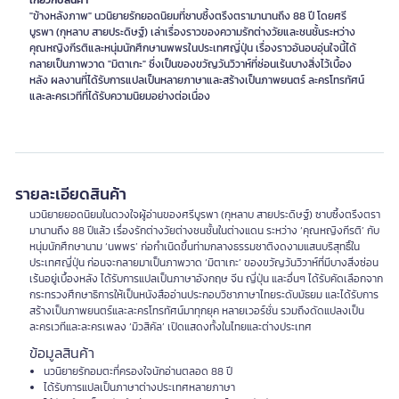
เกี่ยวกับสินค้า
"ข้างหลังภาพ" นวนิยายรักยอดนิยมที่ซาบซึ้งตรึงตรามานานถึง 88 ปี โดยศรี
บูรพา (กุหลาบ สายประดิษฐ์) เล่าเรื่องราวของความรักต่างวัยและชนชั้นระหว่าง
คุณหญิงกีรติและหนุ่มนักศึกษานพพรในประเทศญี่ปุ่น เรื่องราวอันอบอุ่นใจนี้ได้
กลายเป็นภาพวาด "มิตาเกะ" ซึ่งเป็นของขวัญวันวิวาห์ที่ซ่อนเร้นบางสิ่งไว้เบื้อง
หลัง ผลงานที่ได้รับการแปลเป็นหลายภาษาและสร้างเป็นภาพยนตร์ ละครโทรทัศน์
และละครเวทีที่ได้รับความนิยมอย่างต่อเนื่อง
รายละเอียดสินค้า
นวนิยายยอดนิยมในดวงใจผู้อ่านของศรีบูรพา (กุหลาบ สายประดิษฐ์) ซาบซึ้งตรึงตรา
มานานถึง 88 ปีแล้ว เรื่องรักต่างวัยต่างชนชั้นในต่างแดน ระหว่าง ‘คุณหญิงกีรติ’ กับ
หนุ่มนักศึกษานาม ‘นพพร’ ก่อกำเนิดขึ้นท่ามกลางธรรมชาติงดงามแสนบริสุทธิ์ใน
ประเทศญี่ปุ่น ก่อนจะกลายมาเป็นภาพวาด ‘มิตาเกะ’ ของขวัญวันวิวาห์ที่มีบางสิ่งซ่อน
เร้นอยู่เบื้องหลัง ได้รับการแปลเป็นภาษาอังกฤษ จีน ญี่ปุ่น และอื่นๆ ได้รับคัดเลือกจาก
กระทรวงศึกษาธิการให้เป็นหนังสืออ่านประกอบวิชาภาษาไทยระดับมัธยม และได้รับการ
สร้างเป็นภาพยนตร์และละครโทรทัศน์มาทุกยุค หลายเวอร์ชั่น รวมถึงดัดแปลงเป็น
ละครเวทีและละครเพลง ‘มิวสิคัล’ เปิดแสดงทั้งในไทยและต่างประเทศ
ข้อมูลสินค้า
นวนิยายรักอมตะที่ครองใจนักอ่านตลอด 88 ปี
ได้รับการแปลเป็นภาษาต่างประเทศหลายภาษา