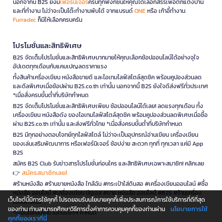
นอกจากนี้ B2S ยังมี
เฟอร์นิเจอร์
ครบทุกฟังก์ชันให้คุณได้เลือกสรรเพื่อตกแต่งบ้าน
และที่ทำงาน ไม่ว่าจะเป็นโต๊ะทำงานพับได้ จากแบรนด์
ONE
หรือ เก้าอี้ทำงาน
Furradec
ก็มีให้เลือกครบครัน
โปรโมชั่นและสิทธิพิเศษ
B2S จัดเต็มโปรโมชั่นและสิทธิพิเศษมากมายให้คุณเลือกช้อปออนไลน์ได้อย่างจุใจ
อัปเดตทุกเดือนกับแคมเปญลดราคาแรง
ทั้งสินค้าเครื่องเขียน หนังสือขายดี และไอเทมไลฟ์สไตล์สุดชิค พร้อมคูปองส่วนลด
และดีลพิเศษเมื่อช้อปผ่าน B2S.co.th เท่านั้น นอกจากนี้ B2S ยังใจดีส่งฟรีทั่วประเทศ
*เมื่อสั่งครบขั้นต่ำที่บริษัทกำหนด
B2S จัดเต็มโปรโมชั่นและสิทธิพิเศษเพียบ ช้อปออนไลน์ได้เลย! ลดแรงทุกเดือน ทั้ง
เครื่องเขียน หนังสือดัง ของไอเทมไลฟ์สไตล์สุดชิค พร้อมคูปองส่วนลดพิเศษเมื่อซื้อ
ผ่าน B2S.co.th เท่านั้น และส่งฟรีทั่วไทย *เมื่อสั่งครบขั้นต่ำที่บริษัทกำหนด
B2S มีทุกอย่างตอบโจทย์ทุกไลฟ์สไตล์ ไม่ว่าจะเป็นอุปกรณ์อ่านเขียน เครื่องเขียน
ของเล่นเสริมพัฒนาการ หรือเฟอร์นิเจอร์ ช้อปง่าย สะดวก ทุกที่ ทุกเวลา แค่มี App
B2S
สมัคร B2S Club รับข่าวสารโปรโมชั่นก่อนใคร และสิทธิพิเศษเฉพาะสมาชิก! คลิกเลย
สมัครสมาชิกเลย!
👉
#ร้านหนังสือ #ร้านขายหนังสือ ใกล้ฉัน #กระเป๋าใส่ดินสอ #เครื่องเขียนออนไลน์ #ซื้อ
หนังสือ ออนไลน์ #เครื่องเขียน บีทูเอส #ขาย หนังสือ ออนไลน์ #B2S #ร้านเครื่อง
เว็บไซต์นี้มีการใช้คุกกี้ โปรดยอมรับนโยบายคุกกี้เพื่อประสบการณ์การใช้บริการที่ดีที่สุด
เขียนใกล้ฉัน
นโยบายการใช้
ของท่าน ท่านสามารถศึกษาวิธีการตั้งค่าการควบคุมคุกกี้ของท่านผ่าน
*เงื่อนไขเป็นไปตามที่บริษัทฯ กำหนด
คุกกี้ของเราที่นี่