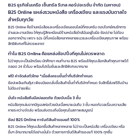
B2S ธุรกิจในเครือ เซ็นทรัล รีเทล คอร์ปอเรชั่น จำกัด (มหาชน)
B2S Online แหล่งรวมหนังสือ เครื่องเขียน และแรงบันดาลใจ
สำหรับทุกวัย
B2S Online คือร้านหนังสือและเครื่องเขียนออนไลน์ที่ครบครัน ตอบโจทย์คนรักการ
อ่านและงานเขียน ให้คุณรู้สึกเหมือนมีร้านหนังสือใกล้ฉันอยู่ในมือ ช้อปง่าย ไม่ต้อง
ออกจากบ้าน เพราะ b2s มีทั้งหนังสือหลากหลายแนวและเครื่องเขียนคุณภาพ พร้อม
สิทธิพิเศษที่ไม่ควรพลาด!
ทำไม B2S Online คือแหล่งช้อปปิ้งที่คุณไม่ควรพลาด
ไม่ว่าคุณจะเป็นนักเรียน นักศึกษา คนทำงาน B2S พร้อมให้คุณเลือกสินค้าคุณภาพได้
ตลอด 24 ชั่วโมง พร้อมโปรโมชั่นและสิทธิพิเศษมากมาย
ฟรี! ค่าจัดส่งทั่วไทย *เมื่อสั่งครบขั้นต่ำที่บริษัทกำหนด
ช้อปเพลินเกินคุ้ม! เพียงมียอดสั่งซื้อสินค้าขั้นต่ำที่บริษัทกำหนด รับสิทธิ์ส่งฟรีถึงบ้าน
ไม่ต้องจ่ายเพิ่ม
มั่นใจ หนังสือถึงมือปลอดภัย ด้วยบับเบิ้ล 3 ชั้น
หนังสือทุกเล่มจากบีทูเอสห่อด้วยบับเบิ้ลหนาแน่นถึง 3 ชั้น หมดกังวลเรื่องความเสีย
หายระหว่างจัดส่ง พร้อมส่งตรงถึงมือคุณในสภาพสมบูรณ์
ช้อป B2S Online การันตีสินค้าของแท้ 100%
B2S Online ให้คุณเลือกซื้อสินค้าหลากหลาย ไม่ว่าจะเป็นหนังสือ เครื่องเขียน หรือ
อื่นๆ อีกมากมายได้อย่างมั่นใจ ด้วยการการันตีสินค้าของแท้ 100% ทุกชิ้น