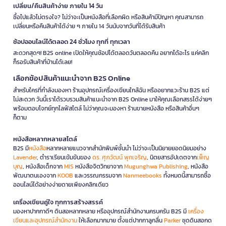
เปลี่ยน/คืนสินค้าง่าย ภายใน 14 วัน
ซื้อไปแล้วไม่ตรงใจ? ไม่ว่าจะเป็นหนังสือที่เลือกผิด หรือสินค้ามีปัญหา คุณสามารถ
เปลี่ยนหรือคืนสินค้าได้ง่าย ๆ ภายใน 14 วันนับจากวันที่ได้รับสินค้า
ช้อปออนไลน์ได้ตลอด 24 ชั่วโมง ทุกที่ ทุกเวลา
สะดวกสุดๆ! B2S online เปิดให้คุณช้อปได้ตลอดวันตลอดคืน อยากได้อะไร แค่คลิก
ก็รอรับสินค้าที่บ้านได้เลย!
เลือกช้อปสินค้าแนะนำจาก B2S Online
สำหรับใครที่กำลังมองหา ร้านอุปกรณ์เครื่องเขียนใกล้ฉัน หรืออยากแวะร้าน B2S แต่
ไม่สะดวก วันนี้เราได้รวบรวมสินค้าแนะนำจาก B2S Online มาให้คุณเลือกสรรได้ง่ายๆ
พร้อมตอบโจทย์ทุกไลฟ์สไตล์ ไม่ว่าคุณจะมองหา ร้านขายหนังสือ หรือสินค้าอื่นๆ
ก็ตาม
หนังสือหลากหลายสไตล์
B2S มี
หนังสือ
หลากหลายแนวจากสำนักพิมพ์ชั้นนำ ไม่ว่าจะเป็นนิยายยอดนิยมอย่าง
Lavender
, ตำราเรียนเข้มข้นของ
ดร. ศุภวัฒน์ พุกเจริญ
, นิตยสารอัปเดตจาก
เพ็ญ
บุญ
, หนังสือเด็กจาก
MIS
หนังสือจิตวิทยาจาก
Mugunghwa Publishing
, หนังสือ
พัฒนาตนเองจาก
KOOB
และวรรณกรรมจาก
Nanmeebooks
ทั้งหมดนี้สามารถซื้อ
ออนไลน์ได้อย่างง่ายดายเพียงคลิกเดียว
เครื่องเขียนคู่ใจ ทุกการสร้างสรรค์
มองหาปากกาดีๆ ดินสอหลากหลาย หรืออุปกรณ์สำนักงานครบครัน B2S มี
เครื่อง
เขียนและอุปกรณ์สำนักงาน
ให้เลือกมากมาย ตั้งแต่ปากกาลูกลื่น
Parker
ชุดดินสอกด