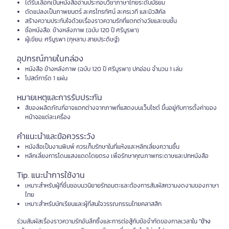
ได้รับเลือกเป็นหนังสืออ่านประกอบวิชาภาษาไทยระดับมัธยม
ดัดแปลงเป็นภาพยนตร์ ละครโทรทัศน์ ละครเวที และมิวสิคัล
สร้างความประทับใจด้วยเรื่องราวความรักที่แตกต่างวัยและชนชั้น
ชื่อหนังสือ: ข้างหลังภาพ (ฉบับ 120 ปี ศรีบูรพา)
ผู้เขียน: ศรีบูรพา (กุหลาบ สายประดิษฐ์)
อุปกรณ์ภายในกล่อง
หนังสือ ข้างหลังภาพ (ฉบับ 120 ปี ศรีบูรพา) ปกอ่อน จำนวน 1 เล่ม
โปสต์การ์ด 1 แผ่น
หมายเหตุและการรับประกัน
สีของผลิตภัณฑ์อาจแตกต่างจากภาพที่แสดงบนเว็บไซต์ ขึ้นอยู่กับการตั้งค่าของ
หน้าจอแต่ละเครื่อง
คำแนะนำและข้อควรระวัง
หนังสือเป็นงานพิมพ์ ควรเก็บรักษาในที่แห้งและหลีกเลี่ยงความชื้น
หลีกเลี่ยงการโดนแสงแดดโดยตรง เพื่อรักษาคุณภาพกระดาษและปกหนังสือ
Tip. แนะนำการใช้งาน
เหมาะสำหรับผู้ที่ชื่นชอบนวนิยายรักอมตะและต้องการสัมผัสความงดงามของภาษา
ไทย
เหมาะสำหรับนักเรียนและผู้ที่สนใจวรรณกรรมไทยคลาสสิก
ร่วมสัมผัสเรื่องราวความรักอันลึกซึ้งและการต่อสู้กับข้อจำกัดของกาลเวลาใน
“ข้าง