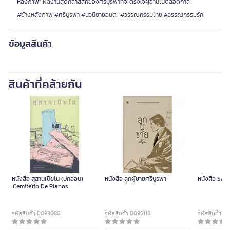
หลังภาพ”
ผลงานสุดคลาสสิกของศรีบูรพาที่จะตรึงใจผู้อ่านไปตลอดกาล
#ข้างหลังภาพ #ศรีบูรพา #นวนิยายอมตะ #วรรณกรรมไทย #วรรณกรรมรัก
ข้อมูลสินค้า
สินค้าที่คล้ายกัน
หนังสือ สุสานเปียโน (ปกอ่อน)
หนังสือ ลูกผู้ชายศรีบูรพา
หนังสือ Sat
:Cemite'rio De Planos
รหัสสินค้า D093086
รหัสสินค้า D095118
รหัสสินค้า D