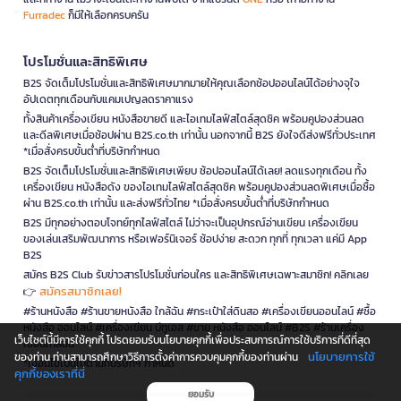
Furradec
ก็มีให้เลือกครบครัน
โปรโมชั่นและสิทธิพิเศษ
B2S จัดเต็มโปรโมชั่นและสิทธิพิเศษมากมายให้คุณเลือกช้อปออนไลน์ได้อย่างจุใจ
อัปเดตทุกเดือนกับแคมเปญลดราคาแรง
ทั้งสินค้าเครื่องเขียน หนังสือขายดี และไอเทมไลฟ์สไตล์สุดชิค พร้อมคูปองส่วนลด
และดีลพิเศษเมื่อช้อปผ่าน B2S.co.th เท่านั้น นอกจากนี้ B2S ยังใจดีส่งฟรีทั่วประเทศ
*เมื่อสั่งครบขั้นต่ำที่บริษัทกำหนด
B2S จัดเต็มโปรโมชั่นและสิทธิพิเศษเพียบ ช้อปออนไลน์ได้เลย! ลดแรงทุกเดือน ทั้ง
เครื่องเขียน หนังสือดัง ของไอเทมไลฟ์สไตล์สุดชิค พร้อมคูปองส่วนลดพิเศษเมื่อซื้อ
ผ่าน B2S.co.th เท่านั้น และส่งฟรีทั่วไทย *เมื่อสั่งครบขั้นต่ำที่บริษัทกำหนด
B2S มีทุกอย่างตอบโจทย์ทุกไลฟ์สไตล์ ไม่ว่าจะเป็นอุปกรณ์อ่านเขียน เครื่องเขียน
ของเล่นเสริมพัฒนาการ หรือเฟอร์นิเจอร์ ช้อปง่าย สะดวก ทุกที่ ทุกเวลา แค่มี App
B2S
สมัคร B2S Club รับข่าวสารโปรโมชั่นก่อนใคร และสิทธิพิเศษเฉพาะสมาชิก! คลิกเลย
สมัครสมาชิกเลย!
👉
#ร้านหนังสือ #ร้านขายหนังสือ ใกล้ฉัน #กระเป๋าใส่ดินสอ #เครื่องเขียนออนไลน์ #ซื้อ
หนังสือ ออนไลน์ #เครื่องเขียน บีทูเอส #ขาย หนังสือ ออนไลน์ #B2S #ร้านเครื่อง
เว็บไซต์นี้มีการใช้คุกกี้ โปรดยอมรับนโยบายคุกกี้เพื่อประสบการณ์การใช้บริการที่ดีที่สุด
เขียนใกล้ฉัน
นโยบายการใช้
ของท่าน ท่านสามารถศึกษาวิธีการตั้งค่าการควบคุมคุกกี้ของท่านผ่าน
*เงื่อนไขเป็นไปตามที่บริษัทฯ กำหนด
คุกกี้ของเราที่นี่
ยอมรับ