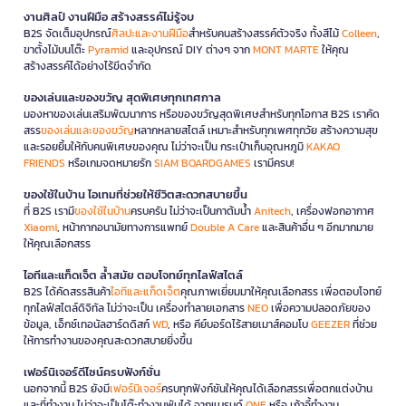
งานศิลป์ งานฝีมือ สร้างสรรค์ไม่รู้จบ
B2S จัดเต็มอุปกรณ์
ศิลปะและงานฝีมือ
สำหรับคนสร้างสรรค์ตัวจริง ทั้งสีไม้
Colleen
,
ขาตั้งไม้บนโต๊ะ
Pyramid
และอุปกรณ์ DIY ต่างๆ จาก
MONT MARTE
ให้คุณ
สร้างสรรค์ได้อย่างไร้ขีดจำกัด
ของเล่นและของขวัญ สุดพิเศษทุกเทศกาล
มองหาของเล่นเสริมพัฒนาการ หรือของขวัญสุดพิเศษสำหรับทุกโอกาส B2S เราคัด
สรร
ของเล่นและของขวัญ
หลากหลายสไตล์ เหมาะสำหรับทุกเพศทุกวัย สร้างความสุข
และรอยยิ้มให้กับคนพิเศษของคุณ ไม่ว่าจะเป็น กระเป๋าเก็บอุณหภูมิ
KAKAO
FRIENDS
หรือเกมจดหมายรัก
SIAM BOARDGAMES
เรามีครบ!
ของใช้ในบ้าน ไอเทมที่ช่วยให้ชีวิตสะดวกสบายขึ้น
ที่ B2S เรามี
ของใช้ในบ้าน
ครบครัน ไม่ว่าจะเป็นกาต้มน้ำ
Anitech
, เครื่องฟอกอากาศ
Xiaomi
, หน้ากากอนามัยทางการแพทย์
Double A Care
และสินค้าอื่น ๆ อีกมากมาย
ให้คุณเลือกสรร
ไอทีและแก็ดเจ็ต ล้ำสมัย ตอบโจทย์ทุกไลฟ์สไตล์
B2S ได้คัดสรรสินค้า
ไอทีและแก็ดเจ็ต
คุณภาพเยี่ยมมาให้คุณเลือกสรร เพื่อตอบโจทย์
ทุกไลฟ์สไตล์ดิจิทัล ไม่ว่าจะเป็น เครื่องทำลายเอกสาร
NEO
เพื่อความปลอดภัยของ
ข้อมูล, เอ็กซ์เทอนัลฮาร์ดดิสก์
WD
, หรือ คีย์บอร์ดไร้สายเมาส์คอมโบ
GEEZER
ที่ช่วย
ให้การทำงานของคุณสะดวกสบายยิ่งขึ้น
เฟอร์นิเจอร์ดีไซน์ครบฟังก์ชั่น
นอกจากนี้ B2S ยังมี
เฟอร์นิเจอร์
ครบทุกฟังก์ชันให้คุณได้เลือกสรรเพื่อตกแต่งบ้าน
และที่ทำงาน ไม่ว่าจะเป็นโต๊ะทำงานพับได้ จากแบรนด์
ONE
หรือ เก้าอี้ทำงาน