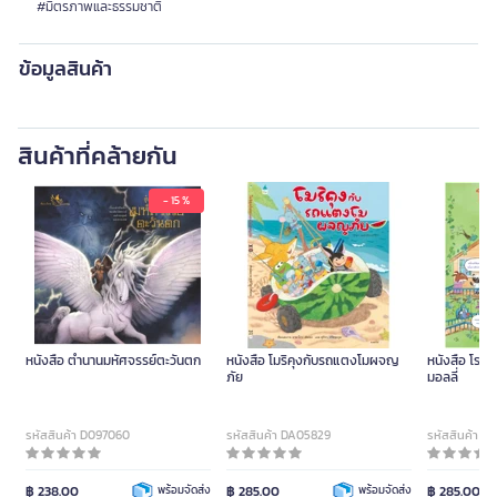
#มิตรภาพและธรรมชาติ
ข้อมูลสินค้า
สินค้าที่คล้ายกัน
- 15 %
หนังสือ ตำนานมหัศจรรย์ตะวันตก
หนังสือ โมริคุงกับรถแตงโมผจญ
หนังสือ โรง
ภัย
มอลลี่
รหัสสินค้า D097060
รหัสสินค้า DA05829
รหัสสินค้า D
฿ 238.00
พร้อมจัดส่ง
฿ 285.00
พร้อมจัดส่ง
฿ 285.00