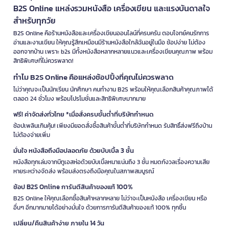
B2S Online แหล่งรวมหนังสือ เครื่องเขียน และแรงบันดาลใจ
สำหรับทุกวัย
B2S Online คือร้านหนังสือและเครื่องเขียนออนไลน์ที่ครบครัน ตอบโจทย์คนรักการ
อ่านและงานเขียน ให้คุณรู้สึกเหมือนมีร้านหนังสือใกล้ฉันอยู่ในมือ ช้อปง่าย ไม่ต้อง
ออกจากบ้าน เพราะ b2s มีทั้งหนังสือหลากหลายแนวและเครื่องเขียนคุณภาพ พร้อม
สิทธิพิเศษที่ไม่ควรพลาด!
ทำไม B2S Online คือแหล่งช้อปปิ้งที่คุณไม่ควรพลาด
ไม่ว่าคุณจะเป็นนักเรียน นักศึกษา คนทำงาน B2S พร้อมให้คุณเลือกสินค้าคุณภาพได้
ตลอด 24 ชั่วโมง พร้อมโปรโมชั่นและสิทธิพิเศษมากมาย
ฟรี! ค่าจัดส่งทั่วไทย *เมื่อสั่งครบขั้นต่ำที่บริษัทกำหนด
ช้อปเพลินเกินคุ้ม! เพียงมียอดสั่งซื้อสินค้าขั้นต่ำที่บริษัทกำหนด รับสิทธิ์ส่งฟรีถึงบ้าน
ไม่ต้องจ่ายเพิ่ม
มั่นใจ หนังสือถึงมือปลอดภัย ด้วยบับเบิ้ล 3 ชั้น
หนังสือทุกเล่มจากบีทูเอสห่อด้วยบับเบิ้ลหนาแน่นถึง 3 ชั้น หมดกังวลเรื่องความเสีย
หายระหว่างจัดส่ง พร้อมส่งตรงถึงมือคุณในสภาพสมบูรณ์
ช้อป B2S Online การันตีสินค้าของแท้ 100%
B2S Online ให้คุณเลือกซื้อสินค้าหลากหลาย ไม่ว่าจะเป็นหนังสือ เครื่องเขียน หรือ
อื่นๆ อีกมากมายได้อย่างมั่นใจ ด้วยการการันตีสินค้าของแท้ 100% ทุกชิ้น
เปลี่ยน/คืนสินค้าง่าย ภายใน 14 วัน