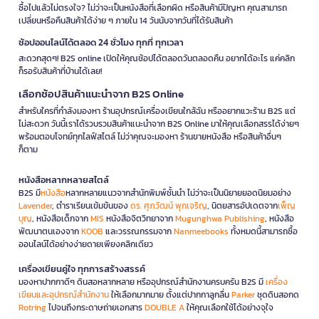
ซื้อไปแล้วไม่ตรงใจ? ไม่ว่าจะเป็นหนังสือที่เลือกผิด หรือสินค้ามีปัญหา คุณสามารถ
เปลี่ยนหรือคืนสินค้าได้ง่าย ๆ ภายใน 14 วันนับจากวันที่ได้รับสินค้า
ช้อปออนไลน์ได้ตลอด 24 ชั่วโมง ทุกที่ ทุกเวลา
สะดวกสุดๆ! B2S online เปิดให้คุณช้อปได้ตลอดวันตลอดคืน อยากได้อะไร แค่คลิก
ก็รอรับสินค้าที่บ้านได้เลย!
เลือกช้อปสินค้าแนะนำจาก B2S Online
สำหรับใครที่กำลังมองหา ร้านอุปกรณ์เครื่องเขียนใกล้ฉัน หรืออยากแวะร้าน B2S แต่
ไม่สะดวก วันนี้เราได้รวบรวมสินค้าแนะนำจาก B2S Online มาให้คุณเลือกสรรได้ง่ายๆ
พร้อมตอบโจทย์ทุกไลฟ์สไตล์ ไม่ว่าคุณจะมองหา ร้านขายหนังสือ หรือสินค้าอื่นๆ
ก็ตาม
หนังสือหลากหลายสไตล์
B2S มี
หนังสือ
หลากหลายแนวจากสำนักพิมพ์ชั้นนำ ไม่ว่าจะเป็นนิยายยอดนิยมอย่าง
Lavender
, ตำราเรียนเข้มข้นของ
ดร. ศุภวัฒน์ พุกเจริญ
, นิตยสารอัปเดตจาก
เพ็ญ
บุญ
, หนังสือเด็กจาก
MIS
หนังสือจิตวิทยาจาก
Mugunghwa Publishing
, หนังสือ
พัฒนาตนเองจาก
KOOB
และวรรณกรรมจาก
Nanmeebooks
ทั้งหมดนี้สามารถซื้อ
ออนไลน์ได้อย่างง่ายดายเพียงคลิกเดียว
เครื่องเขียนคู่ใจ ทุกการสร้างสรรค์
มองหาปากกาดีๆ ดินสอหลากหลาย หรืออุปกรณ์สำนักงานครบครัน B2S มี
เครื่อง
เขียนและอุปกรณ์สำนักงาน
ให้เลือกมากมาย ตั้งแต่ปากกาลูกลื่น
Parker
ชุดดินสอกด
Rotring
ไปจนถึงกระดาษถ่ายเอกสาร
DOUBLE A
ให้คุณเลือกใช้ได้อย่างจุใจ