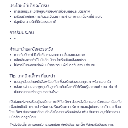
ประโยชน์ที่เด็กจะได้รับ
การเรียนรู้และเข้าใจคุณค่าของการช่วยเหลือและมิตรภาพ
เสริมสร้างทักษะการคิดและจินตนาการผ่านภาพและเนื้อหาที่น่าสนใจ
ปลูกฝังความรักที่มีต่อธรรมชาติ
การรับประกัน
-
คำแนะนำและข้อควรระวัง
ควรเก็บรักษาไว้ในที่แห้ง ห่างจากความชื้นและแสงแดด
หลีกเลี่ยงการทำให้หนังสือเปียกน้ำหรือเปื้อนสิ่งสกปรก
ไม่ควรใช้แรงกดหรือพับหน้ากระดาษเพื่อป้องกันความเสียหาย
Tip. เทคนิคเล็กๆ ที่แนะนำ
ชวนลูกน้อยอ่านหนังสือพร้อมกัน เพื่อสร้างช่วงเวลาคุณภาพในครอบครัว
หลังการอ่าน ลองพูดคุยกับลูกเกี่ยวกับเนื้อหาที่ได้เรียนรู้และถามคำถาม เช่น "ถ้า
เป็นเรา เราจะช่วยลูกนกอย่างไร?"
เปิดโลกแห่งการเรียนรู้และมิตรภาพให้กับเด็กๆ ด้วยหนังสือครอบครัวกระรอกน้อยกับ
เพื่อนใหม่ในป่า เหมาะสำหรับการเสริมสร้างความรัก ความอบอุ่นในครอบครัว และเชื่อม
โยงเด็กๆ กับธรรมชาติรอบตัว สั่งซื้อง่าย พร้อมจัดส่ง เพิ่มเติมความสนุกให้การอ่าน
หนังสือของลูกน้อย!
#หนังสือเด็ก #ครอบครัวกระรอกน้อย #หนังสือภาพเด็ก #ส่งเสริมจินตนาการ