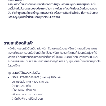
เกี่ยวกับสินค้า
ครอบครัวตึ๋งหนืดเดินทางไปทวีปแอฟริกา ในฐานะตัวแทนผู้ช่วยเหลือผู้ยากไร้ ตื่น
ตาตื่นใจกับวัฒนธรรมของประเทศต่างๆ และหัวเราะท้องคัดท้องแข็งกับความกวน
มึน ซ่า ท้าทุกชนเผ่าของโทรุและครอบครัว พร้อมภารกิจครั้งสำคัญ คือการเดินทาง
เพื่อระดุมขุดบ่อน้ำช่วยเหลือผู้ยากไร้ในแอฟริกา!
รายละเอียดสินค้า
หนังสือ ครอบครัวตึ๋งหนืด เล่ม 40: ทริปสุดกวนป่วนแอฟริกา นำเสนอเรื่องราวการ
ผจญภัยของครอบครัวตึ๋งหนืดในทวีปแอฟริกา ในฐานะตัวแทนผู้ช่วยเหลือผู้ยากไร้
พวกเขาได้สัมผัสกับวัฒนธรรมที่น่าตื่นตาตื่นใจและเผชิญหน้ากับหลากหลายชนเผ่า
อย่างมีสีสันและขำขัน พร้อมกับภารกิจสำคัญในการระดุมทุนขุดบ่อน้ำเพื่อช่วยผู้ยากไร้
ในแอฟริกา
คุณสมบัติของหนังสือ
ISBN : 9786160464951 (ปกอ่อน) 200 หน้า
ขนาดรูปเล่ม : 145 x 190 x 10 มม.
น้ำหนัก : 210 กรัม
เนื้อในพิมพ์ : สี่สีในเล่ม
ชนิดกระดาษ : กระดาษปอนด์
สำนักพิมพ์ : นานมีบุ๊คส์, บจก.