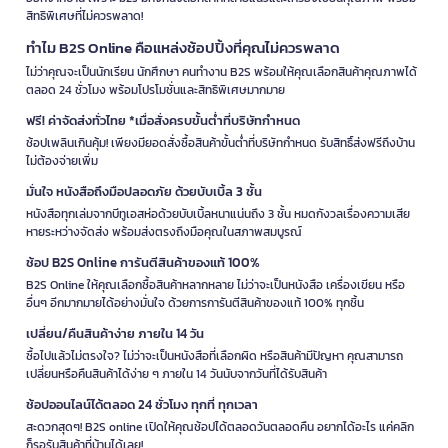
สิทธิพิเศษที่ไม่ควรพลาด!
ทำไม B2S Online คือแหล่งช้อปปิ้งที่คุณไม่ควรพลาด
ไม่ว่าคุณจะเป็นนักเรียน นักศึกษา คนทำงาน B2S พร้อมให้คุณเลือกสินค้าคุณภาพได้
ตลอด 24 ชั่วโมง พร้อมโปรโมชั่นและสิทธิพิเศษมากมาย
ฟรี! ค่าจัดส่งทั่วไทย *เมื่อสั่งครบขั้นต่ำที่บริษัทกำหนด
ช้อปเพลินเกินคุ้ม! เพียงมียอดสั่งซื้อสินค้าขั้นต่ำที่บริษัทกำหนด รับสิทธิ์ส่งฟรีถึงบ้าน
ไม่ต้องจ่ายเพิ่ม
มั่นใจ หนังสือถึงมือปลอดภัย ด้วยบับเบิ้ล 3 ชั้น
หนังสือทุกเล่มจากบีทูเอสห่อด้วยบับเบิ้ลหนาแน่นถึง 3 ชั้น หมดกังวลเรื่องความเสีย
หายระหว่างจัดส่ง พร้อมส่งตรงถึงมือคุณในสภาพสมบูรณ์
ช้อป B2S Online การันตีสินค้าของแท้ 100%
B2S Online ให้คุณเลือกซื้อสินค้าหลากหลาย ไม่ว่าจะเป็นหนังสือ เครื่องเขียน หรือ
อื่นๆ อีกมากมายได้อย่างมั่นใจ ด้วยการการันตีสินค้าของแท้ 100% ทุกชิ้น
เปลี่ยน/คืนสินค้าง่าย ภายใน 14 วัน
ซื้อไปแล้วไม่ตรงใจ? ไม่ว่าจะเป็นหนังสือที่เลือกผิด หรือสินค้ามีปัญหา คุณสามารถ
เปลี่ยนหรือคืนสินค้าได้ง่าย ๆ ภายใน 14 วันนับจากวันที่ได้รับสินค้า
ช้อปออนไลน์ได้ตลอด 24 ชั่วโมง ทุกที่ ทุกเวลา
สะดวกสุดๆ! B2S online เปิดให้คุณช้อปได้ตลอดวันตลอดคืน อยากได้อะไร แค่คลิก
ก็รอรับสินค้าที่บ้านได้เลย!