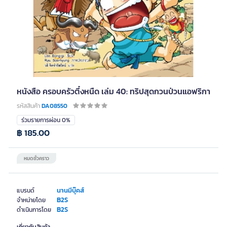
หนังสือ ครอบครัวตึ๋งหนืด เล่ม 40: ทริปสุดกวนป่วนแอฟริกา
รหัสสินค้า
DA08550
ร่วมรายการผ่อน 0%
฿ 185.00
หมดชั่วคราว
นานมีบุ๊คส์
แบรนด์
B2S
จำหน่ายโดย
B2S
ดำเนินการโดย