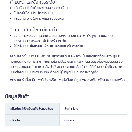
คำแนะนำและข้อควรระวัง
เก็บรักษาในที่แห้งและห่างจากความร้อน
ไม่ควรให้โดนน้ำหรือความชื้น
ใช้มือที่สะอาดในการจับและเปลี่ยนหน้า
Tip. เทคนิคเล็กๆ ที่แนะนำ
ลองอ่านหนังสือเล่มนี้ขณะเดินทางหรือท่องเที่ยว เพื่อให้คุณได้สัมผัสกับ
บรรยากาศการผจญภัยไปพร้อมๆ กัน
ใช้ที่คั่นหนังสือสวยๆ เพื่อเสริมความสนุกในการอ่าน
ครอบครัวตึ๋งหนืด เล่ม 40: ทริปสุดกวนป่วนแอฟริกา เป็นหนังสือที่ทั้งให้ความรู้และ
ความบันเทิง ในการผจญภัยภายในทวีปแอฟริกา คุณจะได้เรียนรู้เกี่ยวกับวัฒนธรรม
หลากหลายชนเผ่า และภารกิจสำคัญในการช่วยเหลือผู้ยากไร้ที่ต้องการน้ำดื่มสะอาด
หนังสือเล่มนี้เหมาะสำหรับทั้งเด็กและผู้ใหญ่ที่ชื่นชอบการผจญภัย
#ครอบครัวตึ๋งหนืด #ทริปแอฟริกา #หนังสือการ์ตูน #ผจญภัย #วัฒนธรรมแอฟริกา
ข้อมูลสินค้า
ผลิตภัณฑ์เป็นมิตรกับสิ่งแวดล้อม
สินค้าทั่วไป
ชนิดปก
ปกอ่อน