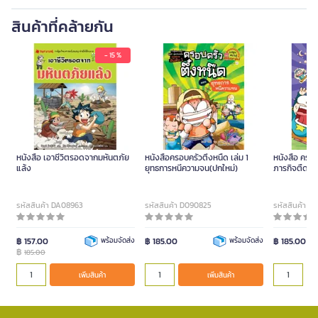
สินค้าที่คล้ายกัน
- 15 %
หนังสือ เอาชีวิตรอดจากมหันตภัย
หนังสือครอบครัวตึ๋งหนืด เล่ม 1
หนังสือ ครอบค
แล้ง
ยุทธการหนีความจน(ปกใหม่)
ภารกิจตืดสุ
รหัสสินค้า DA08963
รหัสสินค้า D090825
รหัสสินค้า D
฿ 157.00
พร้อมจัดส่ง
฿ 185.00
พร้อมจัดส่ง
฿ 185.00
฿
185.00
เพิ่มสินค้า
เพิ่มสินค้า