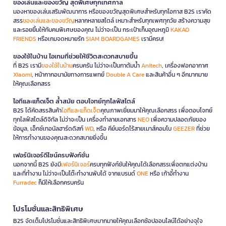
ของเล่นและของขวัญ สุดพิเศษทุกเทศกาล
มองหาของเล่นเสริมพัฒนาการ หรือของขวัญสุดพิเศษสำหรับทุกโอกาส B2S เราคัด
สรร
ของเล่นและของขวัญ
หลากหลายสไตล์ เหมาะสำหรับทุกเพศทุกวัย สร้างความสุข
และรอยยิ้มให้กับคนพิเศษของคุณ ไม่ว่าจะเป็น กระเป๋าเก็บอุณหภูมิ
KAKAO
FRIENDS
หรือเกมจดหมายรัก
SIAM BOARDGAMES
เรามีครบ!
ของใช้ในบ้าน ไอเทมที่ช่วยให้ชีวิตสะดวกสบายขึ้น
ที่ B2S เรามี
ของใช้ในบ้าน
ครบครัน ไม่ว่าจะเป็นกาต้มน้ำ
Anitech
, เครื่องฟอกอากาศ
Xiaomi
, หน้ากากอนามัยทางการแพทย์
Double A Care
และสินค้าอื่น ๆ อีกมากมาย
ให้คุณเลือกสรร
ไอทีและแก็ดเจ็ต ล้ำสมัย ตอบโจทย์ทุกไลฟ์สไตล์
B2S ได้คัดสรรสินค้า
ไอทีและแก็ดเจ็ต
คุณภาพเยี่ยมมาให้คุณเลือกสรร เพื่อตอบโจทย์
ทุกไลฟ์สไตล์ดิจิทัล ไม่ว่าจะเป็น เครื่องทำลายเอกสาร
NEO
เพื่อความปลอดภัยของ
ข้อมูล, เอ็กซ์เทอนัลฮาร์ดดิสก์
WD
, หรือ คีย์บอร์ดไร้สายเมาส์คอมโบ
GEEZER
ที่ช่วย
ให้การทำงานของคุณสะดวกสบายยิ่งขึ้น
เฟอร์นิเจอร์ดีไซน์ครบฟังก์ชั่น
นอกจากนี้ B2S ยังมี
เฟอร์นิเจอร์
ครบทุกฟังก์ชันให้คุณได้เลือกสรรเพื่อตกแต่งบ้าน
และที่ทำงาน ไม่ว่าจะเป็นโต๊ะทำงานพับได้ จากแบรนด์
ONE
หรือ เก้าอี้ทำงาน
Furradec
ก็มีให้เลือกครบครัน
โปรโมชั่นและสิทธิพิเศษ
B2S จัดเต็มโปรโมชั่นและสิทธิพิเศษมากมายให้คุณเลือกช้อปออนไลน์ได้อย่างจุใจ