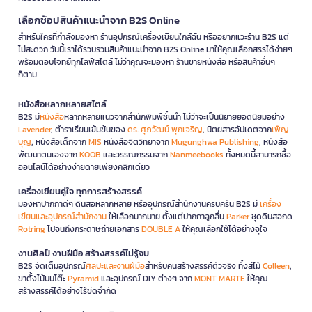
เลือกช้อปสินค้าแนะนำจาก B2S Online
สำหรับใครที่กำลังมองหา ร้านอุปกรณ์เครื่องเขียนใกล้ฉัน หรืออยากแวะร้าน B2S แต่
ไม่สะดวก วันนี้เราได้รวบรวมสินค้าแนะนำจาก B2S Online มาให้คุณเลือกสรรได้ง่ายๆ
พร้อมตอบโจทย์ทุกไลฟ์สไตล์ ไม่ว่าคุณจะมองหา ร้านขายหนังสือ หรือสินค้าอื่นๆ
ก็ตาม
หนังสือหลากหลายสไตล์
B2S มี
หนังสือ
หลากหลายแนวจากสำนักพิมพ์ชั้นนำ ไม่ว่าจะเป็นนิยายยอดนิยมอย่าง
Lavender
, ตำราเรียนเข้มข้นของ
ดร. ศุภวัฒน์ พุกเจริญ
, นิตยสารอัปเดตจาก
เพ็ญ
บุญ
, หนังสือเด็กจาก
MIS
หนังสือจิตวิทยาจาก
Mugunghwa Publishing
, หนังสือ
พัฒนาตนเองจาก
KOOB
และวรรณกรรมจาก
Nanmeebooks
ทั้งหมดนี้สามารถซื้อ
ออนไลน์ได้อย่างง่ายดายเพียงคลิกเดียว
เครื่องเขียนคู่ใจ ทุกการสร้างสรรค์
มองหาปากกาดีๆ ดินสอหลากหลาย หรืออุปกรณ์สำนักงานครบครัน B2S มี
เครื่อง
เขียนและอุปกรณ์สำนักงาน
ให้เลือกมากมาย ตั้งแต่ปากกาลูกลื่น
Parker
ชุดดินสอกด
Rotring
ไปจนถึงกระดาษถ่ายเอกสาร
DOUBLE A
ให้คุณเลือกใช้ได้อย่างจุใจ
งานศิลป์ งานฝีมือ สร้างสรรค์ไม่รู้จบ
B2S จัดเต็มอุปกรณ์
ศิลปะและงานฝีมือ
สำหรับคนสร้างสรรค์ตัวจริง ทั้งสีไม้
Colleen
,
ขาตั้งไม้บนโต๊ะ
Pyramid
และอุปกรณ์ DIY ต่างๆ จาก
MONT MARTE
ให้คุณ
สร้างสรรค์ได้อย่างไร้ขีดจำกัด