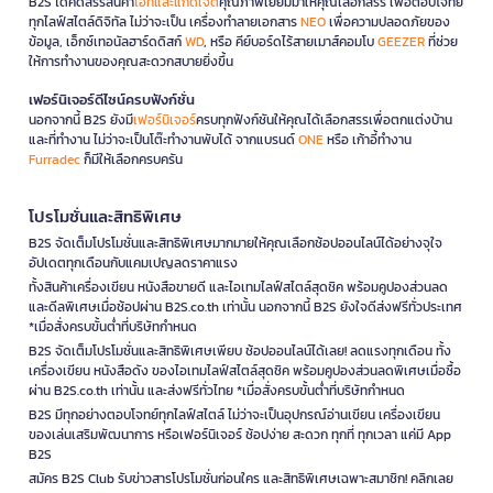
B2S ได้คัดสรรสินค้า
ไอทีและแก็ดเจ็ต
คุณภาพเยี่ยมมาให้คุณเลือกสรร เพื่อตอบโจทย์
ทุกไลฟ์สไตล์ดิจิทัล ไม่ว่าจะเป็น เครื่องทำลายเอกสาร
NEO
เพื่อความปลอดภัยของ
ข้อมูล, เอ็กซ์เทอนัลฮาร์ดดิสก์
WD
, หรือ คีย์บอร์ดไร้สายเมาส์คอมโบ
GEEZER
ที่ช่วย
ให้การทำงานของคุณสะดวกสบายยิ่งขึ้น
เฟอร์นิเจอร์ดีไซน์ครบฟังก์ชั่น
นอกจากนี้ B2S ยังมี
เฟอร์นิเจอร์
ครบทุกฟังก์ชันให้คุณได้เลือกสรรเพื่อตกแต่งบ้าน
และที่ทำงาน ไม่ว่าจะเป็นโต๊ะทำงานพับได้ จากแบรนด์
ONE
หรือ เก้าอี้ทำงาน
Furradec
ก็มีให้เลือกครบครัน
โปรโมชั่นและสิทธิพิเศษ
B2S จัดเต็มโปรโมชั่นและสิทธิพิเศษมากมายให้คุณเลือกช้อปออนไลน์ได้อย่างจุใจ
อัปเดตทุกเดือนกับแคมเปญลดราคาแรง
ทั้งสินค้าเครื่องเขียน หนังสือขายดี และไอเทมไลฟ์สไตล์สุดชิค พร้อมคูปองส่วนลด
และดีลพิเศษเมื่อช้อปผ่าน B2S.co.th เท่านั้น นอกจากนี้ B2S ยังใจดีส่งฟรีทั่วประเทศ
*เมื่อสั่งครบขั้นต่ำที่บริษัทกำหนด
B2S จัดเต็มโปรโมชั่นและสิทธิพิเศษเพียบ ช้อปออนไลน์ได้เลย! ลดแรงทุกเดือน ทั้ง
เครื่องเขียน หนังสือดัง ของไอเทมไลฟ์สไตล์สุดชิค พร้อมคูปองส่วนลดพิเศษเมื่อซื้อ
ผ่าน B2S.co.th เท่านั้น และส่งฟรีทั่วไทย *เมื่อสั่งครบขั้นต่ำที่บริษัทกำหนด
B2S มีทุกอย่างตอบโจทย์ทุกไลฟ์สไตล์ ไม่ว่าจะเป็นอุปกรณ์อ่านเขียน เครื่องเขียน
ของเล่นเสริมพัฒนาการ หรือเฟอร์นิเจอร์ ช้อปง่าย สะดวก ทุกที่ ทุกเวลา แค่มี App
B2S
สมัคร B2S Club รับข่าวสารโปรโมชั่นก่อนใคร และสิทธิพิเศษเฉพาะสมาชิก! คลิกเลย