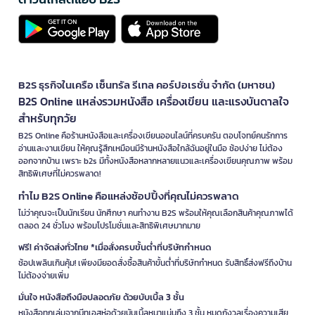
B2S ธุรกิจในเครือ เซ็นทรัล รีเทล คอร์ปอเรชั่น จำกัด (มหาชน)
B2S Online แหล่งรวมหนังสือ เครื่องเขียน และแรงบันดาลใจ
สำหรับทุกวัย
B2S Online คือร้านหนังสือและเครื่องเขียนออนไลน์ที่ครบครัน ตอบโจทย์คนรักการ
อ่านและงานเขียน ให้คุณรู้สึกเหมือนมีร้านหนังสือใกล้ฉันอยู่ในมือ ช้อปง่าย ไม่ต้อง
ออกจากบ้าน เพราะ b2s มีทั้งหนังสือหลากหลายแนวและเครื่องเขียนคุณภาพ พร้อม
สิทธิพิเศษที่ไม่ควรพลาด!
ทำไม B2S Online คือแหล่งช้อปปิ้งที่คุณไม่ควรพลาด
ไม่ว่าคุณจะเป็นนักเรียน นักศึกษา คนทำงาน B2S พร้อมให้คุณเลือกสินค้าคุณภาพได้
ตลอด 24 ชั่วโมง พร้อมโปรโมชั่นและสิทธิพิเศษมากมาย
ฟรี! ค่าจัดส่งทั่วไทย *เมื่อสั่งครบขั้นต่ำที่บริษัทกำหนด
ช้อปเพลินเกินคุ้ม! เพียงมียอดสั่งซื้อสินค้าขั้นต่ำที่บริษัทกำหนด รับสิทธิ์ส่งฟรีถึงบ้าน
ไม่ต้องจ่ายเพิ่ม
มั่นใจ หนังสือถึงมือปลอดภัย ด้วยบับเบิ้ล 3 ชั้น
หนังสือทุกเล่มจากบีทูเอสห่อด้วยบับเบิ้ลหนาแน่นถึง 3 ชั้น หมดกังวลเรื่องความเสีย