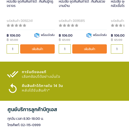
หนังสือ ชุดคินคินทำได้ : คินคินรู้กฎ
หนังสือ ชุดคินคินทำได้ : คินคินช่วย
หนังสือ ชุดคิน
จราจร
งานบ้าน
กลัวเชื้อโรค
รหัสสินค้า D092241
รหัสสินค้า D095815
รหัสสินค้า 
฿ 106.00
พร้อมจัดส่ง
฿ 106.00
พร้อมจัดส่ง
฿ 106.00
฿
฿
฿
125.00
125.00
125.00
เพิ่มสินค้า
เพิ่มสินค้า
การันตีของแท้
เลือกช้อปได้อย่างมั่นใจ​
คืนสินค้าได้ภายใน 14 วัน
หลังได้รับสินค้า*
ศูนย์บริการลูกค้าบีทูเอส
ทุกวัน เวลา 8.30-18.00 น.
โทรศัพท์: 02-115-0999