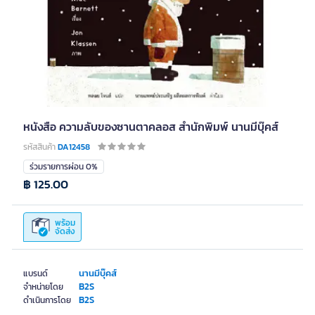
หนังสือ ความลับของซานตาคลอส สำนักพิมพ์ นานมีบุ๊คส์
รหัสสินค้า
DA12458
ร่วมรายการผ่อน 0%
฿ 125.00
พร้อม
จัดส่ง
นานมีบุ๊คส์
แบรนด์
B2S
จำหน่ายโดย
B2S
ดำเนินการโดย