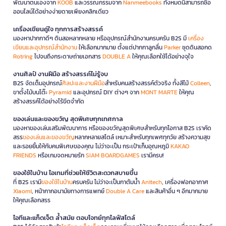
พัฒนาตนเองจาก
KOOB
และวรรณกรรมจาก
Nanmeebooks
ทั้งหมดนี้สามารถซื้อ
ออนไลน์ได้อย่างง่ายดายเพียงคลิกเดียว
เครื่องเขียนคู่ใจ ทุกการสร้างสรรค์
มองหาปากกาดีๆ ดินสอหลากหลาย หรืออุปกรณ์สำนักงานครบครัน B2S มี
เครื่อง
เขียนและอุปกรณ์สำนักงาน
ให้เลือกมากมาย ตั้งแต่ปากกาลูกลื่น
Parker
ชุดดินสอกด
Rotring
ไปจนถึงกระดาษถ่ายเอกสาร
DOUBLE A
ให้คุณเลือกใช้ได้อย่างจุใจ
งานศิลป์ งานฝีมือ สร้างสรรค์ไม่รู้จบ
B2S จัดเต็มอุปกรณ์
ศิลปะและงานฝีมือ
สำหรับคนสร้างสรรค์ตัวจริง ทั้งสีไม้
Colleen
,
ขาตั้งไม้บนโต๊ะ
Pyramid
และอุปกรณ์ DIY ต่างๆ จาก
MONT MARTE
ให้คุณ
สร้างสรรค์ได้อย่างไร้ขีดจำกัด
ของเล่นและของขวัญ สุดพิเศษทุกเทศกาล
มองหาของเล่นเสริมพัฒนาการ หรือของขวัญสุดพิเศษสำหรับทุกโอกาส B2S เราคัด
สรร
ของเล่นและของขวัญ
หลากหลายสไตล์ เหมาะสำหรับทุกเพศทุกวัย สร้างความสุข
และรอยยิ้มให้กับคนพิเศษของคุณ ไม่ว่าจะเป็น กระเป๋าเก็บอุณหภูมิ
KAKAO
FRIENDS
หรือเกมจดหมายรัก
SIAM BOARDGAMES
เรามีครบ!
ของใช้ในบ้าน ไอเทมที่ช่วยให้ชีวิตสะดวกสบายขึ้น
ที่ B2S เรามี
ของใช้ในบ้าน
ครบครัน ไม่ว่าจะเป็นกาต้มน้ำ
Anitech
, เครื่องฟอกอากาศ
Xiaomi
, หน้ากากอนามัยทางการแพทย์
Double A Care
และสินค้าอื่น ๆ อีกมากมาย
ให้คุณเลือกสรร
ไอทีและแก็ดเจ็ต ล้ำสมัย ตอบโจทย์ทุกไลฟ์สไตล์