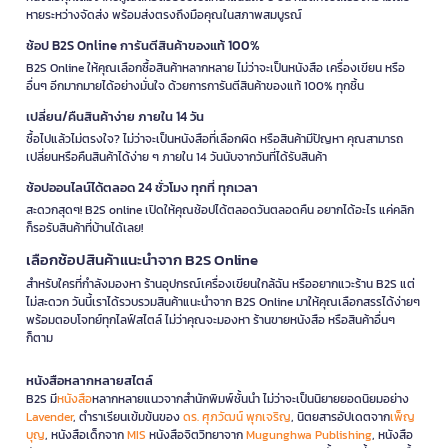
หายระหว่างจัดส่ง พร้อมส่งตรงถึงมือคุณในสภาพสมบูรณ์
ช้อป B2S Online การันตีสินค้าของแท้ 100%
B2S Online ให้คุณเลือกซื้อสินค้าหลากหลาย ไม่ว่าจะเป็นหนังสือ เครื่องเขียน หรือ
อื่นๆ อีกมากมายได้อย่างมั่นใจ ด้วยการการันตีสินค้าของแท้ 100% ทุกชิ้น
เปลี่ยน/คืนสินค้าง่าย ภายใน 14 วัน
ซื้อไปแล้วไม่ตรงใจ? ไม่ว่าจะเป็นหนังสือที่เลือกผิด หรือสินค้ามีปัญหา คุณสามารถ
เปลี่ยนหรือคืนสินค้าได้ง่าย ๆ ภายใน 14 วันนับจากวันที่ได้รับสินค้า
ช้อปออนไลน์ได้ตลอด 24 ชั่วโมง ทุกที่ ทุกเวลา
สะดวกสุดๆ! B2S online เปิดให้คุณช้อปได้ตลอดวันตลอดคืน อยากได้อะไร แค่คลิก
ก็รอรับสินค้าที่บ้านได้เลย!
เลือกช้อปสินค้าแนะนำจาก B2S Online
สำหรับใครที่กำลังมองหา ร้านอุปกรณ์เครื่องเขียนใกล้ฉัน หรืออยากแวะร้าน B2S แต่
ไม่สะดวก วันนี้เราได้รวบรวมสินค้าแนะนำจาก B2S Online มาให้คุณเลือกสรรได้ง่ายๆ
พร้อมตอบโจทย์ทุกไลฟ์สไตล์ ไม่ว่าคุณจะมองหา ร้านขายหนังสือ หรือสินค้าอื่นๆ
ก็ตาม
หนังสือหลากหลายสไตล์
B2S มี
หนังสือ
หลากหลายแนวจากสำนักพิมพ์ชั้นนำ ไม่ว่าจะเป็นนิยายยอดนิยมอย่าง
Lavender
, ตำราเรียนเข้มข้นของ
ดร. ศุภวัฒน์ พุกเจริญ
, นิตยสารอัปเดตจาก
เพ็ญ
บุญ
, หนังสือเด็กจาก
MIS
หนังสือจิตวิทยาจาก
Mugunghwa Publishing
, หนังสือ