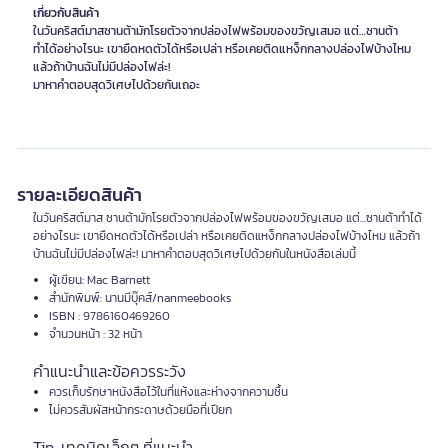
เกี่ยวกับสินค้า
ในวันคริสต์มาสซานต้ามักโรยตัวจากปล่องไฟพร้อมของขวัญเสมอ แต่…ซานต้า
ทำได้อย่างไรนะ เขายืดหดตัวได้หรือเปล่า หรือเคยติดแหง็กกลางปล่องไฟบ้างไหม
แล้วถ้าบ้านฉันไม่มีปล่องไฟล่ะ!
รายละเอียดสินค้า
ในวันคริสต์มาส ซานต้ามักโรยตัวจากปล่องไฟพร้อมของขวัญเสมอ แต่...ซานต้าทำได้
อย่างไรนะ เขายืดหดตัวได้หรือเปล่า หรือเคยติดแหง็กกลางปล่องไฟบ้างไหม แล้วถ้า
บ้านฉันไม่มีปล่องไฟล่ะ! มาหาคำตอบสุดวิเศษไปด้วยกันในหนังสือเล่มนี้
ผู้เขียน: Mac Barnett
สำนักพิมพ์: นานมีบุ๊คส์/nanmeebooks
ISBN : 9786160469260
จำนวนหน้า : 32 หน้า
คำแนะนำและข้อควรระวัง
ควรเก็บรักษาหนังสือไว้ในที่แห้งและห่างจากความชื้น
ไม่ควรสัมผัสหน้ากระดาษด้วยมือที่เปียก
Tip. เทคนิคเล็กๆ ที่แนะนำ