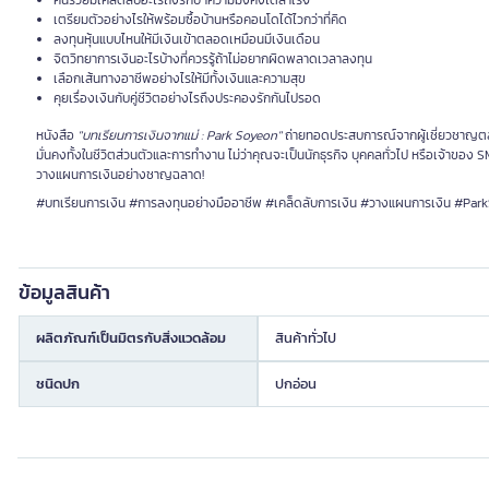
คนรวยมีเคล็ดลับอะไรถึงรักษาความมั่งคั่งได้สำเร็จ
เตรียมตัวอย่างไรให้พร้อมซื้อบ้านหรือคอนโดได้ไวกว่าที่คิด
ลงทุนหุ้นแบบไหนให้มีเงินเข้าตลอดเหมือนมีเงินเดือน
จิตวิทยาการเงินอะไรบ้างที่ควรรู้ถ้าไม่อยากผิดพลาดเวลาลงทุน
เลือกเส้นทางอาชีพอย่างไรให้มีทั้งเงินและความสุข
คุยเรื่องเงินกับคู่ชีวิตอย่างไรถึงประคองรักกันไปรอด
หนังสือ
"บทเรียนการเงินจากแม่ : Park Soyeon"
ถ่ายทอดประสบการณ์จากผู้เชี่ยวชาญตลาด
มั่นคงทั้งในชีวิตส่วนตัวและการทำงาน ไม่ว่าคุณจะเป็นนักธุรกิจ บุคคลทั่วไป หรือเจ้าของ SMEs
วางแผนการเงินอย่างชาญฉลาด!
#บทเรียนการเงิน #การลงทุนอย่างมืออาชีพ #เคล็ดลับการเงิน #วางแผนการเงิน #Par
ข้อมูลสินค้า
ผลิตภัณฑ์เป็นมิตรกับสิ่งแวดล้อม
สินค้าทั่วไป
ชนิดปก
ปกอ่อน