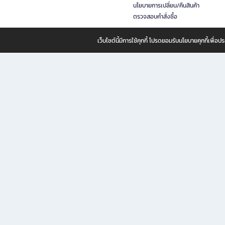
นโยบายการเปลี่ยน/คืนสินค้า
ตรวจสอบคำสั่งซื้อ
เว็บไซต์นี้มีการใช้คุกกี้ โปรดยอมรับนโยบายคุกกี้เพื่
B2S ธุรกิจในเครือ เซ็นทรัล รีเทล คอร์ปอเรชั่น จำกัด (มหาชน)
B2S Online แหล่งรวมหนังสือ เครื่องเขียน และแรงบันดาลใจสำหรับ
B2S Online คือร้านหนังสือและเครื่องเขียนออนไลน์ที่ครบครัน ตอบโจทย์คนรักการอ่านและงานเ
ทำไม B2S Online คือแหล่งช้อปปิ้งที่คุณไม่ควรพลาด
ไม่ว่าคุณจะเป็นนักเรียน นักศึกษา คนทำงาน B2S พร้อมให้คุณเลือกสินค้าคุณภาพได้ตลอด 24