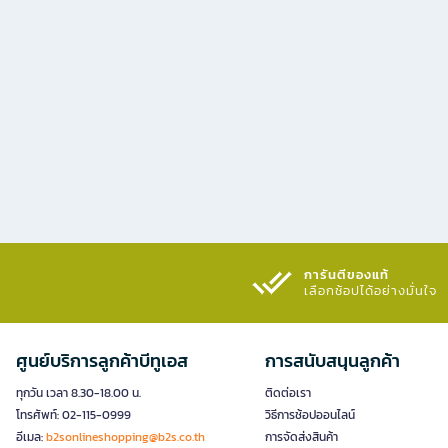
การันตีของแท้
เลือกช้อปได้อย่างมั่นใจ​
ศูนย์บริการลูกค้าบีทูเอส
การสนับสนุนลูกค้า
ทุกวัน เวลา 8.30-18.00 น.
ติดต่อเรา
โทรศัพท์: 02-115-0999
วิธีการช้อปออนไลน์
อีเมล:
b2sonlineshopping@b2s.co.th
การจัดส่งสินค้า