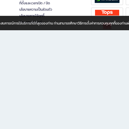
ที่ตั้งและเวลาเปิด / ปิด
นโยบายความเป็นส่วนตัว
นโยบายการใช้คุกกี้
นักลงทุนสัมพันธ์
อประสบการณ์การใช้บริการที่ดีที่สุดของท่าน ท่านสามารถศึกษาวิธีการตั้งค่าการควบคุมคุกกี้ของท่าน
ทุกวัย
ขียน ให้คุณรู้สึกเหมือนมีร้านหนังสือใกล้ฉันอยู่ในมือ ช้อปง่าย ไม่ต้องออกจากบ้าน เพราะ b2
 ชั่วโมง พร้อมโปรโมชั่นและสิทธิพิเศษมากมาย