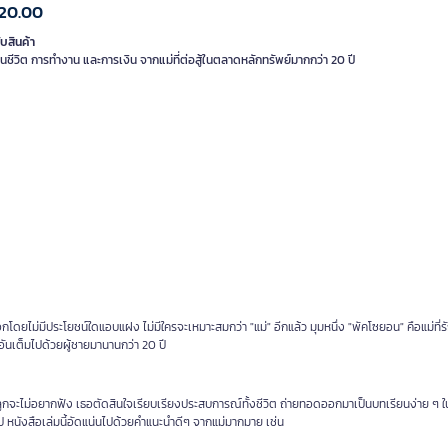
20.00
ับสินค้า
นชีวิต การทำงาน และการเงิน จากแม่ที่ต่อสู้ในตลาดหลักทรัพย์มากกว่า 20 ปี
าบอกโดยไม่มีประโยชน์ใดแอบแฝง ไม่มีใครจะเหมาะสมกว่า "แม่" อีกแล้ว มุมหนึ่ง "พัคโซยอน" คือแม่ที่ร
ันเต็มไปด้วยผู้ชายมานานกว่า 20 ปี
ูกจะไม่อยากฟัง เธอตัดสินใจเรียบเรียงประสบการณ์ทั้งชีวิต ถ่ายทอดออกมาเป็นบทเรียนง่าย ๆ ใน
อไป หนังสือเล่มนี้อัดแน่นไปด้วยคำแนะนำดีๆ จากแม่มากมาย เช่น