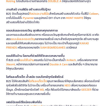
Rotring
ไปจนถึงกระดาษถ่ายเอกสาร
DOUBLE A
ให้คุณเลือกใช้ได้อย่างจุใจ
งานศิลป์ งานฝีมือ สร้างสรรค์ไม่รู้จบ
B2S จัดเต็มอุปกรณ์
ศิลปะและงานฝีมือ
สำหรับคนสร้างสรรค์ตัวจริง ทั้งสีไม้
Colleen
,
ขาตั้งไม้บนโต๊ะ
Pyramid
และอุปกรณ์ DIY ต่างๆ จาก
MONT MARTE
ให้คุณ
สร้างสรรค์ได้อย่างไร้ขีดจำกัด
ของเล่นและของขวัญ สุดพิเศษทุกเทศกาล
มองหาของเล่นเสริมพัฒนาการ หรือของขวัญสุดพิเศษสำหรับทุกโอกาส B2S เราคัด
สรร
ของเล่นและของขวัญ
หลากหลายสไตล์ เหมาะสำหรับทุกเพศทุกวัย สร้างความสุข
และรอยยิ้มให้กับคนพิเศษของคุณ ไม่ว่าจะเป็น กระเป๋าเก็บอุณหภูมิ
KAKAO
FRIENDS
หรือเกมจดหมายรัก
SIAM BOARDGAMES
เรามีครบ!
ของใช้ในบ้าน ไอเทมที่ช่วยให้ชีวิตสะดวกสบายขึ้น
ที่ B2S เรามี
ของใช้ในบ้าน
ครบครัน ไม่ว่าจะเป็นกาต้มน้ำ
Anitech
, เครื่องฟอกอากาศ
Xiaomi
, หน้ากากอนามัยทางการแพทย์
Double A Care
และสินค้าอื่น ๆ อีกมากมาย
ให้คุณเลือกสรร
ไอทีและแก็ดเจ็ต ล้ำสมัย ตอบโจทย์ทุกไลฟ์สไตล์
B2S ได้คัดสรรสินค้า
ไอทีและแก็ดเจ็ต
คุณภาพเยี่ยมมาให้คุณเลือกสรร เพื่อตอบโจทย์
ทุกไลฟ์สไตล์ดิจิทัล ไม่ว่าจะเป็น เครื่องทำลายเอกสาร
NEO
เพื่อความปลอดภัยของ
ข้อมูล, เอ็กซ์เทอนัลฮาร์ดดิสก์
WD
, หรือ คีย์บอร์ดไร้สายเมาส์คอมโบ
GEEZER
ที่ช่วย
ให้การทำงานของคุณสะดวกสบายยิ่งขึ้น
เฟอร์นิเจอร์ดีไซน์ครบฟังก์ชั่น