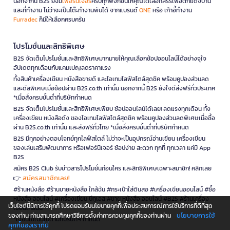
นอกจากนี้ B2S ยังมี
เฟอร์นิเจอร์
ครบทุกฟังก์ชันให้คุณได้เลือกสรรเพื่อตกแต่งบ้าน
และที่ทำงาน ไม่ว่าจะเป็นโต๊ะทำงานพับได้ จากแบรนด์
ONE
หรือ เก้าอี้ทำงาน
Furradec
ก็มีให้เลือกครบครัน
โปรโมชั่นและสิทธิพิเศษ
B2S จัดเต็มโปรโมชั่นและสิทธิพิเศษมากมายให้คุณเลือกช้อปออนไลน์ได้อย่างจุใจ
อัปเดตทุกเดือนกับแคมเปญลดราคาแรง
ทั้งสินค้าเครื่องเขียน หนังสือขายดี และไอเทมไลฟ์สไตล์สุดชิค พร้อมคูปองส่วนลด
และดีลพิเศษเมื่อช้อปผ่าน B2S.co.th เท่านั้น นอกจากนี้ B2S ยังใจดีส่งฟรีทั่วประเทศ
*เมื่อสั่งครบขั้นต่ำที่บริษัทกำหนด
B2S จัดเต็มโปรโมชั่นและสิทธิพิเศษเพียบ ช้อปออนไลน์ได้เลย! ลดแรงทุกเดือน ทั้ง
เครื่องเขียน หนังสือดัง ของไอเทมไลฟ์สไตล์สุดชิค พร้อมคูปองส่วนลดพิเศษเมื่อซื้อ
ผ่าน B2S.co.th เท่านั้น และส่งฟรีทั่วไทย *เมื่อสั่งครบขั้นต่ำที่บริษัทกำหนด
B2S มีทุกอย่างตอบโจทย์ทุกไลฟ์สไตล์ ไม่ว่าจะเป็นอุปกรณ์อ่านเขียน เครื่องเขียน
ของเล่นเสริมพัฒนาการ หรือเฟอร์นิเจอร์ ช้อปง่าย สะดวก ทุกที่ ทุกเวลา แค่มี App
B2S
สมัคร B2S Club รับข่าวสารโปรโมชั่นก่อนใคร และสิทธิพิเศษเฉพาะสมาชิก! คลิกเลย
สมัครสมาชิกเลย!
👉
#ร้านหนังสือ #ร้านขายหนังสือ ใกล้ฉัน #กระเป๋าใส่ดินสอ #เครื่องเขียนออนไลน์ #ซื้อ
หนังสือ ออนไลน์ #เครื่องเขียน บีทูเอส #ขาย หนังสือ ออนไลน์ #B2S #ร้านเครื่อง
เว็บไซต์นี้มีการใช้คุกกี้ โปรดยอมรับนโยบายคุกกี้เพื่อประสบการณ์การใช้บริการที่ดีที่สุด
เขียนใกล้ฉัน
นโยบายการใช้
ของท่าน ท่านสามารถศึกษาวิธีการตั้งค่าการควบคุมคุกกี้ของท่านผ่าน
*เงื่อนไขเป็นไปตามที่บริษัทฯ กำหนด
คุกกี้ของเราที่นี่