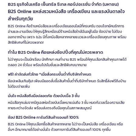
B2S ธุรกิจในเครือ เซ็นทรัล รีเทล คอร์ปอเรชั่น จำกัด (มหาชน)
B2S Online แหล่งรวมหนังสือ เครื่องเขียน และแรงบันดาลใจ
สำหรับทุกวัย
B2S Online คือร้านหนังสือและเครื่องเขียนออนไลน์ที่ครบครัน ตอบโจทย์คนรักการ
อ่านและงานเขียน ให้คุณรู้สึกเหมือนมีร้านหนังสือใกล้ฉันอยู่ในมือ ช้อปง่าย ไม่ต้อง
ออกจากบ้าน เพราะ b2s มีทั้งหนังสือหลากหลายแนวและเครื่องเขียนคุณภาพ พร้อม
สิทธิพิเศษที่ไม่ควรพลาด!
ทำไม B2S Online คือแหล่งช้อปปิ้งที่คุณไม่ควรพลาด
ไม่ว่าคุณจะเป็นนักเรียน นักศึกษา คนทำงาน B2S พร้อมให้คุณเลือกสินค้าคุณภาพได้
ตลอด 24 ชั่วโมง พร้อมโปรโมชั่นและสิทธิพิเศษมากมาย
ฟรี! ค่าจัดส่งทั่วไทย *เมื่อสั่งครบขั้นต่ำที่บริษัทกำหนด
ช้อปเพลินเกินคุ้ม! เพียงมียอดสั่งซื้อสินค้าขั้นต่ำที่บริษัทกำหนด รับสิทธิ์ส่งฟรีถึงบ้าน
ไม่ต้องจ่ายเพิ่ม
มั่นใจ หนังสือถึงมือปลอดภัย ด้วยบับเบิ้ล 3 ชั้น
หนังสือทุกเล่มจากบีทูเอสห่อด้วยบับเบิ้ลหนาแน่นถึง 3 ชั้น หมดกังวลเรื่องความเสีย
หายระหว่างจัดส่ง พร้อมส่งตรงถึงมือคุณในสภาพสมบูรณ์
ช้อป B2S Online การันตีสินค้าของแท้ 100%
B2S Online ให้คุณเลือกซื้อสินค้าหลากหลาย ไม่ว่าจะเป็นหนังสือ เครื่องเขียน หรือ
อื่นๆ อีกมากมายได้อย่างมั่นใจ ด้วยการการันตีสินค้าของแท้ 100% ทุกชิ้น