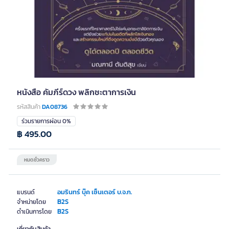
หนังสือ คัมภีร์ดวง พลิกชะตาการเงิน
รหัสสินค้า
DA08736
ร่วมรายการผ่อน 0%
฿ 495.00
หมดชั่วคราว
อมรินทร์ บุ๊ค เซ็นเตอร์ บ.จ.ก.
แบรนด์
B2S
จำหน่ายโดย
B2S
ดำเนินการโดย