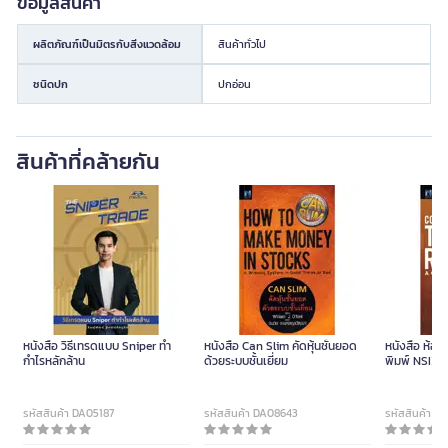
ข้อมูลสินค้า
ผลิตภัณฑ์เป็นมิตรกับสิ่งแวดล้อม
สินค้าทั่วไป
ชนิดปก
ปกอ่อน
สินค้าที่คล้ายกัน
หนังสือ วิธีเทรดแบบ Sniper ทำ
หนังสือ Can Slim คัดหุ้นชั้นยอด
หนังสือ ห้อ
กำไรหลักล้าน
ด้วยระบบชั้นเยี่ยม
พิมพ์ NSIX
รหัสสินค้า DA05187
รหัสสินค้า DA08643
รหัสสินค้า D