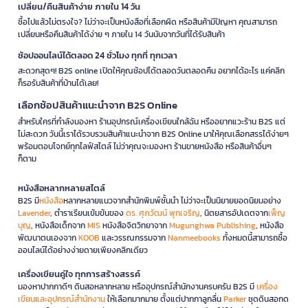
เปลี่ยน/คืนสินค้าง่าย ภายใน 14 วัน
ซื้อไปแล้วไม่ตรงใจ? ไม่ว่าจะเป็นหนังสือที่เลือกผิด หรือสินค้ามีปัญหา คุณสามารถ
เปลี่ยนหรือคืนสินค้าได้ง่าย ๆ ภายใน 14 วันนับจากวันที่ได้รับสินค้า
ช้อปออนไลน์ได้ตลอด 24 ชั่วโมง ทุกที่ ทุกเวลา
สะดวกสุดๆ! B2S online เปิดให้คุณช้อปได้ตลอดวันตลอดคืน อยากได้อะไร แค่คลิก
ก็รอรับสินค้าที่บ้านได้เลย!
เลือกช้อปสินค้าแนะนำจาก B2S Online
สำหรับใครที่กำลังมองหา ร้านอุปกรณ์เครื่องเขียนใกล้ฉัน หรืออยากแวะร้าน B2S แต่
ไม่สะดวก วันนี้เราได้รวบรวมสินค้าแนะนำจาก B2S Online มาให้คุณเลือกสรรได้ง่ายๆ
พร้อมตอบโจทย์ทุกไลฟ์สไตล์ ไม่ว่าคุณจะมองหา ร้านขายหนังสือ หรือสินค้าอื่นๆ
ก็ตาม
หนังสือหลากหลายสไตล์
B2S มี
หนังสือ
หลากหลายแนวจากสำนักพิมพ์ชั้นนำ ไม่ว่าจะเป็นนิยายยอดนิยมอย่าง
Lavender
, ตำราเรียนเข้มข้นของ
ดร. ศุภวัฒน์ พุกเจริญ
, นิตยสารอัปเดตจาก
เพ็ญ
บุญ
, หนังสือเด็กจาก
MIS
หนังสือจิตวิทยาจาก
Mugunghwa Publishing
, หนังสือ
พัฒนาตนเองจาก
KOOB
และวรรณกรรมจาก
Nanmeebooks
ทั้งหมดนี้สามารถซื้อ
ออนไลน์ได้อย่างง่ายดายเพียงคลิกเดียว
เครื่องเขียนคู่ใจ ทุกการสร้างสรรค์
มองหาปากกาดีๆ ดินสอหลากหลาย หรืออุปกรณ์สำนักงานครบครัน B2S มี
เครื่อง
เขียนและอุปกรณ์สำนักงาน
ให้เลือกมากมาย ตั้งแต่ปากกาลูกลื่น
Parker
ชุดดินสอกด