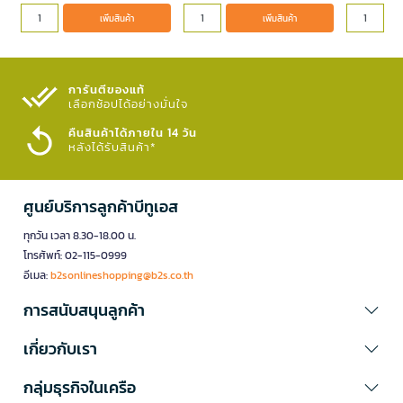
เพิ่มสินค้า
เพิ่มสินค้า
การันตีของแท้
เลือกช้อปได้อย่างมั่นใจ​
คืนสินค้าได้ภายใน 14 วัน
หลังได้รับสินค้า*
ศูนย์บริการลูกค้าบีทูเอส
ทุกวัน เวลา 8.30-18.00 น.
โทรศัพท์: 02-115-0999
อีเมล:
b2sonlineshopping@b2s.co.th
การสนับสนุนลูกค้า
เกี่ยวกับเรา
กลุ่มธุรกิจในเครือ