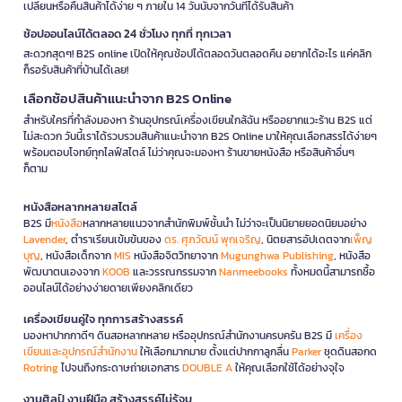
เปลี่ยนหรือคืนสินค้าได้ง่าย ๆ ภายใน 14 วันนับจากวันที่ได้รับสินค้า
ช้อปออนไลน์ได้ตลอด 24 ชั่วโมง ทุกที่ ทุกเวลา
สะดวกสุดๆ! B2S online เปิดให้คุณช้อปได้ตลอดวันตลอดคืน อยากได้อะไร แค่คลิก
ก็รอรับสินค้าที่บ้านได้เลย!
เลือกช้อปสินค้าแนะนำจาก B2S Online
สำหรับใครที่กำลังมองหา ร้านอุปกรณ์เครื่องเขียนใกล้ฉัน หรืออยากแวะร้าน B2S แต่
ไม่สะดวก วันนี้เราได้รวบรวมสินค้าแนะนำจาก B2S Online มาให้คุณเลือกสรรได้ง่ายๆ
พร้อมตอบโจทย์ทุกไลฟ์สไตล์ ไม่ว่าคุณจะมองหา ร้านขายหนังสือ หรือสินค้าอื่นๆ
ก็ตาม
หนังสือหลากหลายสไตล์
B2S มี
หนังสือ
หลากหลายแนวจากสำนักพิมพ์ชั้นนำ ไม่ว่าจะเป็นนิยายยอดนิยมอย่าง
Lavender
, ตำราเรียนเข้มข้นของ
ดร. ศุภวัฒน์ พุกเจริญ
, นิตยสารอัปเดตจาก
เพ็ญ
บุญ
, หนังสือเด็กจาก
MIS
หนังสือจิตวิทยาจาก
Mugunghwa Publishing
, หนังสือ
พัฒนาตนเองจาก
KOOB
และวรรณกรรมจาก
Nanmeebooks
ทั้งหมดนี้สามารถซื้อ
ออนไลน์ได้อย่างง่ายดายเพียงคลิกเดียว
เครื่องเขียนคู่ใจ ทุกการสร้างสรรค์
มองหาปากกาดีๆ ดินสอหลากหลาย หรืออุปกรณ์สำนักงานครบครัน B2S มี
เครื่อง
เขียนและอุปกรณ์สำนักงาน
ให้เลือกมากมาย ตั้งแต่ปากกาลูกลื่น
Parker
ชุดดินสอกด
Rotring
ไปจนถึงกระดาษถ่ายเอกสาร
DOUBLE A
ให้คุณเลือกใช้ได้อย่างจุใจ
งานศิลป์ งานฝีมือ สร้างสรรค์ไม่รู้จบ