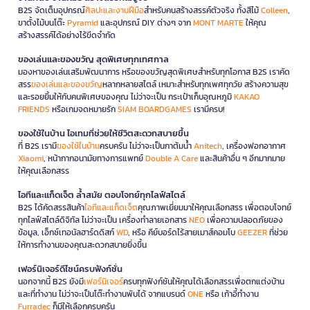
B2S จัดเต็มอุปกรณ์
ศิลปะและงานฝีมือ
สำหรับคนสร้างสรรค์ตัวจริง ทั้งสีไม้
Colleen
,
ขาตั้งไม้บนโต๊ะ
Pyramid
และอุปกรณ์ DIY ต่างๆ จาก
MONT MARTE
ให้คุณ
สร้างสรรค์ได้อย่างไร้ขีดจำกัด
ของเล่นและของขวัญ สุดพิเศษทุกเทศกาล
มองหาของเล่นเสริมพัฒนาการ หรือของขวัญสุดพิเศษสำหรับทุกโอกาส B2S เราคัด
สรร
ของเล่นและของขวัญ
หลากหลายสไตล์ เหมาะสำหรับทุกเพศทุกวัย สร้างความสุข
และรอยยิ้มให้กับคนพิเศษของคุณ ไม่ว่าจะเป็น กระเป๋าเก็บอุณหภูมิ
KAKAO
FRIENDS
หรือเกมจดหมายรัก
SIAM BOARDGAMES
เรามีครบ!
ของใช้ในบ้าน ไอเทมที่ช่วยให้ชีวิตสะดวกสบายขึ้น
ที่ B2S เรามี
ของใช้ในบ้าน
ครบครัน ไม่ว่าจะเป็นกาต้มน้ำ
Anitech
, เครื่องฟอกอากาศ
Xiaomi
, หน้ากากอนามัยทางการแพทย์
Double A Care
และสินค้าอื่น ๆ อีกมากมาย
ให้คุณเลือกสรร
ไอทีและแก็ดเจ็ต ล้ำสมัย ตอบโจทย์ทุกไลฟ์สไตล์
B2S ได้คัดสรรสินค้า
ไอทีและแก็ดเจ็ต
คุณภาพเยี่ยมมาให้คุณเลือกสรร เพื่อตอบโจทย์
ทุกไลฟ์สไตล์ดิจิทัล ไม่ว่าจะเป็น เครื่องทำลายเอกสาร
NEO
เพื่อความปลอดภัยของ
ข้อมูล, เอ็กซ์เทอนัลฮาร์ดดิสก์
WD
, หรือ คีย์บอร์ดไร้สายเมาส์คอมโบ
GEEZER
ที่ช่วย
ให้การทำงานของคุณสะดวกสบายยิ่งขึ้น
เฟอร์นิเจอร์ดีไซน์ครบฟังก์ชั่น
นอกจากนี้ B2S ยังมี
เฟอร์นิเจอร์
ครบทุกฟังก์ชันให้คุณได้เลือกสรรเพื่อตกแต่งบ้าน
และที่ทำงาน ไม่ว่าจะเป็นโต๊ะทำงานพับได้ จากแบรนด์
ONE
หรือ เก้าอี้ทำงาน
Furradec
ก็มีให้เลือกครบครัน