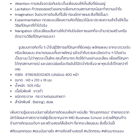
Attention การสนใจจดจ่อกับประเด็นเพื่อมองให้เห็นสิ่งที่ซ่อนอยู่
Levitation ก้าวถอยลอยตัวออกมาเพื่อทบทวนสถานการณ์และทำความเข้าใจ
Imagination จินตนาการถึงสิ่งที่ไม่ใช่ ก่อนนึกภาพและสิ่งที่ใช่ขึ้นมา
Experimentation ทดลองเปลี่ยนความคิดที่มีแนวโน้มจะประสบความสำเร็จให้เป็น
วิธีแก้ปัญหาที่ทำได้จริง
Navigation ปรับเปลี่ยนเส้นทางให้เข้ากับปัจจัยภายนอกที่จะเข้ามาช่วยสร้างหรือ
ขัดขวางวิธีแก้ปัญหาของเรา
รูปแบบการคิดทั้ง 5 นำไปสู่วิธีการแก้ปัญหาที่ยืดหยุ่น พลิกแพลง ยากจะตรวจจับ
หรือเลียนแบบ สามารถมองเห็นภาพใหญ่ แล้วเข้าถึงรายละเอียดต่าง ๆ ได้อย่าง
เป็นระบบ ไม่ว่าคุณจะเป็นใคร คุณก็สามารถ คิดให้ต่างอย่างเอเลี่ยน เพื่อแก้ปัญหา
ได้ทุกสถานการณ์ และปลดปล่อยไอเดียอันไร้ขีดจำกัดซึ่งจะพาคุณไปได้ไกลกว่าที่
เคย
ISBN : 9786168332405 (ปกอ่อน) 400 หน้า
ขนาด : 143 x 210 x 18 มม.
น้ำหนัก : 505 กรัม
เนื้อในพิมพ์ : ขาวดำ
ชนิดกระดาษ : กระดาษถนอมสายตา
สำนักพิมพ์ : Be(ing), สนพ.
เพิ่มความรู้และแรงบันดาลใจในการคิดแบบใหม่ๆ หนังสือ "คิดนอกกรอบ" ถ่ายทอดจาก
นักวิจัยและศาสตราจารย์ผู้เชี่ยวชาญจาก IMD Business School จะช่วยให้คุณก้าว
ข้ามการคิดแบบเดิมๆ และสร้างสรรค์สิ่งใหม่ๆ ที่ยากจะเลียนแบบ สั่งซื้อวันนี้!
#คิดนอกกรอบ #แรงบันดาลใจ #การคิดสร้างสรรค์ #นวัตกรรม #พัฒนาตนเอง