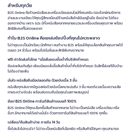
สำหรับทุกวัย
B2S Online คือร้านหนังสือและเครื่องเขียนออนไลน์ที่ครบครัน ตอบโจทย์คนรักการ
อ่านและงานเขียน ให้คุณรู้สึกเหมือนมีร้านหนังสือใกล้ฉันอยู่ในมือ ช้อปง่าย ไม่ต้อง
ออกจากบ้าน เพราะ b2s มีทั้งหนังสือหลากหลายแนวและเครื่องเขียนคุณภาพ พร้อม
สิทธิพิเศษที่ไม่ควรพลาด!
ทำไม B2S Online คือแหล่งช้อปปิ้งที่คุณไม่ควรพลาด
ไม่ว่าคุณจะเป็นนักเรียน นักศึกษา คนทำงาน B2S พร้อมให้คุณเลือกสินค้าคุณภาพได้
ตลอด 24 ชั่วโมง พร้อมโปรโมชั่นและสิทธิพิเศษมากมาย
ฟรี! ค่าจัดส่งทั่วไทย *เมื่อสั่งครบขั้นต่ำที่บริษัทกำหนด
ช้อปเพลินเกินคุ้ม! เพียงมียอดสั่งซื้อสินค้าขั้นต่ำที่บริษัทกำหนด รับสิทธิ์ส่งฟรีถึงบ้าน
ไม่ต้องจ่ายเพิ่ม
มั่นใจ หนังสือถึงมือปลอดภัย ด้วยบับเบิ้ล 3 ชั้น
หนังสือทุกเล่มจากบีทูเอสห่อด้วยบับเบิ้ลหนาแน่นถึง 3 ชั้น หมดกังวลเรื่องความเสีย
หายระหว่างจัดส่ง พร้อมส่งตรงถึงมือคุณในสภาพสมบูรณ์
ช้อป B2S Online การันตีสินค้าของแท้ 100%
B2S Online ให้คุณเลือกซื้อสินค้าหลากหลาย ไม่ว่าจะเป็นหนังสือ เครื่องเขียน หรือ
อื่นๆ อีกมากมายได้อย่างมั่นใจ ด้วยการการันตีสินค้าของแท้ 100% ทุกชิ้น
เปลี่ยน/คืนสินค้าง่าย ภายใน 14 วัน
ซื้อไปแล้วไม่ตรงใจ? ไม่ว่าจะเป็นหนังสือที่เลือกผิด หรือสินค้ามีปัญหา คุณสามารถ