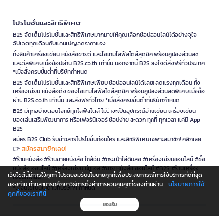
โปรโมชั่นและสิทธิพิเศษ
B2S จัดเต็มโปรโมชั่นและสิทธิพิเศษมากมายให้คุณเลือกช้อปออนไลน์ได้อย่างจุใจ
อัปเดตทุกเดือนกับแคมเปญลดราคาแรง
ทั้งสินค้าเครื่องเขียน หนังสือขายดี และไอเทมไลฟ์สไตล์สุดชิค พร้อมคูปองส่วนลด
และดีลพิเศษเมื่อช้อปผ่าน B2S.co.th เท่านั้น นอกจากนี้ B2S ยังใจดีส่งฟรีทั่วประเทศ
*เมื่อสั่งครบขั้นต่ำที่บริษัทกำหนด
B2S จัดเต็มโปรโมชั่นและสิทธิพิเศษเพียบ ช้อปออนไลน์ได้เลย! ลดแรงทุกเดือน ทั้ง
เครื่องเขียน หนังสือดัง ของไอเทมไลฟ์สไตล์สุดชิค พร้อมคูปองส่วนลดพิเศษเมื่อซื้อ
ผ่าน B2S.co.th เท่านั้น และส่งฟรีทั่วไทย *เมื่อสั่งครบขั้นต่ำที่บริษัทกำหนด
B2S มีทุกอย่างตอบโจทย์ทุกไลฟ์สไตล์ ไม่ว่าจะเป็นอุปกรณ์อ่านเขียน เครื่องเขียน
ของเล่นเสริมพัฒนาการ หรือเฟอร์นิเจอร์ ช้อปง่าย สะดวก ทุกที่ ทุกเวลา แค่มี App
B2S
สมัคร B2S Club รับข่าวสารโปรโมชั่นก่อนใคร และสิทธิพิเศษเฉพาะสมาชิก! คลิกเลย
สมัครสมาชิกเลย!
👉
#ร้านหนังสือ #ร้านขายหนังสือ ใกล้ฉัน #กระเป๋าใส่ดินสอ #เครื่องเขียนออนไลน์ #ซื้อ
หนังสือ ออนไลน์ #เครื่องเขียน บีทูเอส #ขาย หนังสือ ออนไลน์ #B2S #ร้านเครื่อง
เว็บไซต์นี้มีการใช้คุกกี้ โปรดยอมรับนโยบายคุกกี้เพื่อประสบการณ์การใช้บริการที่ดีที่สุด
เขียนใกล้ฉัน
นโยบายการใช้
ของท่าน ท่านสามารถศึกษาวิธีการตั้งค่าการควบคุมคุกกี้ของท่านผ่าน
*เงื่อนไขเป็นไปตามที่บริษัทฯ กำหนด
คุกกี้ของเราที่นี่
ยอมรับ