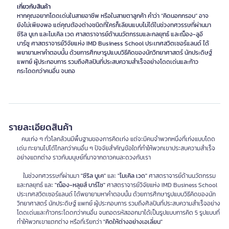
เกี่ยวกับสินค้า
หากคุณอยากโดดเด่นในสายอาชีพ หรือในสายตาลูกค้า คำว่า “คิดนอกกรอบ” อาจ
ยังไม่เพียงพอ แต่คุณต้องต่างชนิดที่ใครก็เลียนแบบไม่ได้ในช่วงทศวรรษที่ผ่านมา
ซีริล บูเก และไมเคิล เวด ศาสตราจารย์ด้านนวัตกรรมและกลยุทธ์ และฌ็อง-ลูอี
บาร์ซู ศาสตราจารย์วิจัยแห่ง IMD Business School ประเทศสวิตเซอร์แลนด์ ได้
พยายามหาคำตอบนั้น ด้วยการศึกษารูปแบบวิธีคิดของนักวิทยาศาสตร์ นักประดิษฐ์
แพทย์ ผู้ประกอบการ รวมถึงศิลปินที่ประสบความสำเร็จอย่างโดดเด่นและก้าว
กระโดดกว่าคนอื่น จนถอ
รายละเอียดสินค้า
คนเก่ง ๆ ทั่วโลกล้วนมีพื้นฐานของการคิดเก่ง แต่จะมีคนจำพวกหนึ่งที่เก่งแบบโดด
เด่น ทะยานไปได้ไกลกว่าคนอื่น ๆ ปัจจัยสำคัญข้อใดที่ทำให้พวกเขาประสบความสำเร็จ
อย่างแตกต่าง ราวกับมนุษย์ที่มาจากดาวคนละดวงกับเรา
ในช่วงทศวรรษที่ผ่านมา
"ซีริล บูเค"
และ
"ไมเคิล เวด"
ศาสตราจารย์ด้านนวัตกรรม
และกลยุทธ์ และ
"ฌ็อง-หลุยส์ บาร์โซ"
ศาสตราจารย์วิจัยแห่ง IMD Business School
ประเทศสวิตเซอร์แลนด์ ได้พยายามหาคำตอบนั้น ด้วยการศึกษารูปแบบวิธีคิดของนัก
วิทยาศาสตร์ นักประดิษฐ์ แพทย์ ผู้ประกอบการ รวมถึงศิลปินที่ประสบความสำเร็จอย่าง
โดดเด่นและก้าวกระโดดกว่าคนอื่น จนถอดรหัสออกมาได้เป็นรูปแบบการคิด 5 รูปแบบที่
ทำให้พวกเขาแตกต่าง หรือที่เรียกว่า
"คิดให้ต่างอย่างเอเลี่ยน"