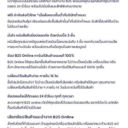
ไม่ว่าคุณจะเป็นนักเรียน นักศึกษา คนทำงาน B2S พร้อมให้คุณเลือกสินค้าคุณภาพได้
ตลอด 24 ชั่วโมง พร้อมโปรโมชั่นและสิทธิพิเศษมากมาย
ฟรี! ค่าจัดส่งทั่วไทย *เมื่อสั่งครบขั้นต่ำที่บริษัทกำหนด
ช้อปเพลินเกินคุ้ม! เพียงมียอดสั่งซื้อสินค้าขั้นต่ำที่บริษัทกำหนด รับสิทธิ์ส่งฟรีถึงบ้าน
ไม่ต้องจ่ายเพิ่ม
มั่นใจ หนังสือถึงมือปลอดภัย ด้วยบับเบิ้ล 3 ชั้น
หนังสือทุกเล่มจากบีทูเอสห่อด้วยบับเบิ้ลหนาแน่นถึง 3 ชั้น หมดกังวลเรื่องความเสีย
หายระหว่างจัดส่ง พร้อมส่งตรงถึงมือคุณในสภาพสมบูรณ์
ช้อป B2S Online การันตีสินค้าของแท้ 100%
B2S Online ให้คุณเลือกซื้อสินค้าหลากหลาย ไม่ว่าจะเป็นหนังสือ เครื่องเขียน หรือ
อื่นๆ อีกมากมายได้อย่างมั่นใจ ด้วยการการันตีสินค้าของแท้ 100% ทุกชิ้น
เปลี่ยน/คืนสินค้าง่าย ภายใน 14 วัน
ซื้อไปแล้วไม่ตรงใจ? ไม่ว่าจะเป็นหนังสือที่เลือกผิด หรือสินค้ามีปัญหา คุณสามารถ
เปลี่ยนหรือคืนสินค้าได้ง่าย ๆ ภายใน 14 วันนับจากวันที่ได้รับสินค้า
ช้อปออนไลน์ได้ตลอด 24 ชั่วโมง ทุกที่ ทุกเวลา
สะดวกสุดๆ! B2S online เปิดให้คุณช้อปได้ตลอดวันตลอดคืน อยากได้อะไร แค่คลิก
ก็รอรับสินค้าที่บ้านได้เลย!
เลือกช้อปสินค้าแนะนำจาก B2S Online
สำหรับใครที่กำลังมองหา ร้านอุปกรณ์เครื่องเขียนใกล้ฉัน หรืออยากแวะร้าน B2S แต่