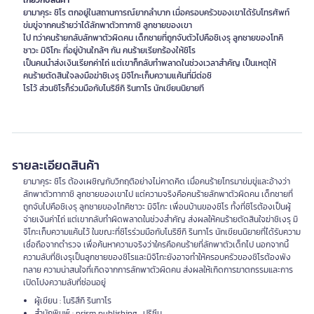
เกี่ยวกับสินค้า
ยามาคุระ ชิโร ตกอยู่ในสถานการณ์ยากลําบาก เมื่อครอบครัวของเขาได้รับโทรศัพท์
ข่มขู่จากคนร้ายว่าได้ลักพาตัวทากาชิ ลูกชายของเขา
ไป ทว่าคนร้ายกลับลักพาตัวผิดคน เด็กชายที่ถูกจับตัวไปคือชิเงรุ ลูกชายของโทคิ
ซาวะ มิจิโกะ ที่อยู่บ้านใกล้ๆ กัน คนร้ายเรียกร้องให้ชิโร
เป็นคนนําส่งเงินเรียกค่าไถ่ แต่เขาก็กลับทําพลาดในช่วงเวลาสําคัญ เป็นเหตุให้
คนร้ายตัดสินใจลงมือฆ่าชิเงรุ มิจิโกะเก็บความแค้นที่มีต่อชิ
โรไว้ ส่วนชิโรก็ร่วมมือกับโนริซึกิ รินทาโร นักเขียนนิยายที
รายละเอียดสินค้า
ยามาคุระ ชิโร ต้องเผชิญกับวิกฤติอย่างไม่คาดคิด เมื่อคนร้ายโทรมาข่มขู่และอ้างว่า
ลักพาตัวทากาชิ ลูกชายของเขาไป แต่ความจริงคือคนร้ายลักพาตัวผิดคน เด็กชายที่
ถูกจับไปคือชิเงรุ ลูกชายของโทคิซาวะ มิจิโกะ เพื่อนบ้านของชิโร ทั้งที่ชิโรต้องเป็นผู้
จ่ายเงินค่าไถ่ แต่เขากลับทำผิดพลาดในช่วงสำคัญ ส่งผลให้คนร้ายตัดสินใจฆ่าชิเงรุ มิ
จิโกะเก็บความแค้นไว้ ในขณะที่ชิโรร่วมมือกับโนริซึกิ รินทาโร นักเขียนนิยายที่ได้รับความ
เชื่อถือจากตำรวจ เพื่อค้นหาความจริงว่าใครคือคนร้ายที่ลักพาตัวเด็กไป นอกจากนี้
ความลับที่ชิเงรุเป็นลูกชายของชิโรและมิจิโกะยังอาจทำให้ครอบครัวของชิโรต้องพัง
ทลาย ความน่าสนใจที่เกิดจากการลักพาตัวผิดคน ส่งผลให้เกิดการฆาตกรรมและการ
เปิดโปงความลับที่ซ่อนอยู่
ผู้เขียน : โนริสึกิ รินทาโร
สำนักพิมพ์ : prism publishing , ปริซึม