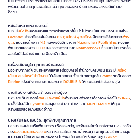
ไม่สะดวก วันนี้เราได้รวบรวมสินค้าแนะนำจาก B2S Online มาให้คุณเลือกสรรได้ง่ายๆ
พร้อมตอบโจทย์ทุกไลฟ์สไตล์ ไม่ว่าคุณจะมองหา ร้านขายหนังสือ หรือสินค้าอื่นๆ
ก็ตาม
หนังสือหลากหลายสไตล์
B2S มี
หนังสือ
หลากหลายแนวจากสำนักพิมพ์ชั้นนำ ไม่ว่าจะเป็นนิยายยอดนิยมอย่าง
Lavender
, ตำราเรียนเข้มข้นของ
ดร. ศุภวัฒน์ พุกเจริญ
, นิตยสารอัปเดตจาก
เพ็ญ
บุญ
, หนังสือเด็กจาก
MIS
หนังสือจิตวิทยาจาก
Mugunghwa Publishing
, หนังสือ
พัฒนาตนเองจาก
KOOB
และวรรณกรรมจาก
Nanmeebooks
ทั้งหมดนี้สามารถซื้อ
ออนไลน์ได้อย่างง่ายดายเพียงคลิกเดียว
เครื่องเขียนคู่ใจ ทุกการสร้างสรรค์
มองหาปากกาดีๆ ดินสอหลากหลาย หรืออุปกรณ์สำนักงานครบครัน B2S มี
เครื่อง
เขียนและอุปกรณ์สำนักงาน
ให้เลือกมากมาย ตั้งแต่ปากกาลูกลื่น
Parker
ชุดดินสอกด
Rotring
ไปจนถึงกระดาษถ่ายเอกสาร
DOUBLE A
ให้คุณเลือกใช้ได้อย่างจุใจ
งานศิลป์ งานฝีมือ สร้างสรรค์ไม่รู้จบ
B2S จัดเต็มอุปกรณ์
ศิลปะและงานฝีมือ
สำหรับคนสร้างสรรค์ตัวจริง ทั้งสีไม้
Colleen
,
ขาตั้งไม้บนโต๊ะ
Pyramid
และอุปกรณ์ DIY ต่างๆ จาก
MONT MARTE
ให้คุณ
สร้างสรรค์ได้อย่างไร้ขีดจำกัด
ของเล่นและของขวัญ สุดพิเศษทุกเทศกาล
มองหาของเล่นเสริมพัฒนาการ หรือของขวัญสุดพิเศษสำหรับทุกโอกาส B2S เราคัด
สรร
ของเล่นและของขวัญ
หลากหลายสไตล์ เหมาะสำหรับทุกเพศทุกวัย สร้างความสุข
และรอยยิ้มให้กับคนพิเศษของคุณ ไม่ว่าจะเป็น กระเป๋าเก็บอุณหภูมิ
KAKAO