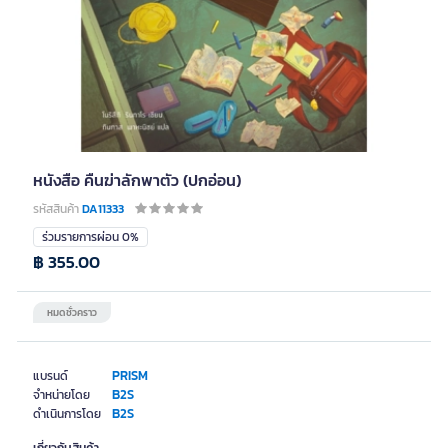
หนังสือ คืนฆ่าลักพาตัว (ปกอ่อน)
รหัสสินค้า
DA11333
ร่วมรายการผ่อน 0%
฿ 355.00
หมดชั่วคราว
PRISM
แบรนด์
B2S
จำหน่ายโดย
B2S
ดำเนินการโดย