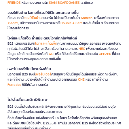
FRIENDS
หรือเกมจดหมายรัก
SIAM BOARDGAMES
เรามีครบ!
ของใช้ในบ้าน ไอเทมที่ช่วยให้ชีวิตสะดวกสบายขึ้น
ที่ B2S เรามี
ของใช้ในบ้าน
ครบครัน ไม่ว่าจะเป็นกาต้มน้ำ
Anitech
, เครื่องฟอกอากาศ
Xiaomi
, หน้ากากอนามัยทางการแพทย์
Double A Care
และสินค้าอื่น ๆ อีกมากมาย
ให้คุณเลือกสรร
ไอทีและแก็ดเจ็ต ล้ำสมัย ตอบโจทย์ทุกไลฟ์สไตล์
B2S ได้คัดสรรสินค้า
ไอทีและแก็ดเจ็ต
คุณภาพเยี่ยมมาให้คุณเลือกสรร เพื่อตอบโจทย์
ทุกไลฟ์สไตล์ดิจิทัล ไม่ว่าจะเป็น เครื่องทำลายเอกสาร
NEO
เพื่อความปลอดภัยของ
ข้อมูล, เอ็กซ์เทอนัลฮาร์ดดิสก์
WD
, หรือ คีย์บอร์ดไร้สายเมาส์คอมโบ
GEEZER
ที่ช่วย
ให้การทำงานของคุณสะดวกสบายยิ่งขึ้น
เฟอร์นิเจอร์ดีไซน์ครบฟังก์ชั่น
นอกจากนี้ B2S ยังมี
เฟอร์นิเจอร์
ครบทุกฟังก์ชันให้คุณได้เลือกสรรเพื่อตกแต่งบ้าน
และที่ทำงาน ไม่ว่าจะเป็นโต๊ะทำงานพับได้ จากแบรนด์
ONE
หรือ เก้าอี้ทำงาน
Furradec
ก็มีให้เลือกครบครัน
โปรโมชั่นและสิทธิพิเศษ
B2S จัดเต็มโปรโมชั่นและสิทธิพิเศษมากมายให้คุณเลือกช้อปออนไลน์ได้อย่างจุใจ
อัปเดตทุกเดือนกับแคมเปญลดราคาแรง
ทั้งสินค้าเครื่องเขียน หนังสือขายดี และไอเทมไลฟ์สไตล์สุดชิค พร้อมคูปองส่วนลด
และดีลพิเศษเมื่อช้อปผ่าน B2S.co.th เท่านั้น นอกจากนี้ B2S ยังใจดีส่งฟรีทั่วประเทศ
*เมื่อสั่งครบขั้นต่ำที่บริษัทกำหนด