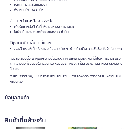
ISBN : 9786161868277
จำนวนหน้า : 340 หน้า
คำแนะนำและข้อควรระวัง
เก็บรักษาหนังสือในที่แห้งและห่างจากแสงแดด
ใช้ผ้าแห้งและสะอาดทำความสะอาดเท่านั้น
Tip เทคนิคเล็กๆ ที่แนะนำ
ลองวิเคราะห์เนื้อเรื่องและตัวละครต่าง ๆ เพื่อเข้าใจถึงความซับซ้อนในจิตใจมนุษย์
หนังสือเรื่องนี้จะพาคุณสู่ความตื่นเต้นจากการลักพาตัวผิดคนที่นำไปสู่การฆาตกรรม
และความลับที่ซ่อนอยู่ในครอบครัว หนังสือระทึกขวัญที่ไม่ควรพลาดสำหรับคนรักนิยาย
สืบสวน
#นิยายระทึกขวัญ #หนังสือสืบสวนสอบสวน #การลักพาตัว #ฆาตกรรม #ความลับใน
ครอบครัว
ข้อมูลสินค้า
สินค้าที่คล้ายกัน