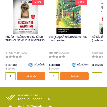
- 15 %
- 15 %
หนังสือ การเฝ้ามองของเฮาส์เมด
ฆาตกรมนุษย์กบกับศพปริศนา การ
หนังสือ มีอะ
THE HOUSEMAID IS WATCHING
ฆ่าครั้งสุดท้าย
(ฉ.เปลี่ยนปก)
รหัสสินค้า DA16053
รหัสสินค้า DA16111
รหัสสินค้า 
฿ 301.00
พร้อมจัดส่ง
฿ 301.00
พร้อมจัดส่ง
฿ 355.00
฿
฿
355.00
355.00
เพิ่มสินค้า
เพิ่มสินค้า
การันตีของแท้
เลือกช้อปได้อย่างมั่นใจ​
คืนสินค้าได้ภายใน 14 วัน