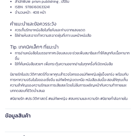
สำนักพิมพ์: prism publishing , ปริซึม
ISBN : 9786160633241
จำนวนหน้า : 408 หน้า
คำแนะนำและข้อควรระวัง
ควรเก็บรักษาหนังสือในที่แห้งและห่างจากแสงแดด
ใช้ผ้าแห้งสะอาดทำความสะอาดฝุ่นที่เกาะบนหน้าหนังสือ
Tip. เทคนิคเล็กๆ ที่แนะนำ
การอ่านหนังสือในบรรยากาศเงียบสงบจะช่วยเพิ่มสมาธิและทำให้สนุกกับเนื้อหามาก
ขึ้น
ใช้ที่คั่นหนังสือสวยๆ เพื่อกระตุ้นความอยากอ่านในทุกครั้งที่เปิดหนังสือ
นิยายรักในประวัติศาสตร์ที่จะพาคุณสำรวจโลกของแม่ทัพหญิงผู้แข็งแกร่ง พร้อมกับ
การหาความจริงในใจของเซี่ยจิ่น แม่ทัพใหญ่เขตเหนือ หนังสือเล่มนี้จะสอนให้คุณเห็น
ความสำคัญของความรักและการเสียสละโดยไม่ลืมการเผชิญหน้ากับความท้าทายและ
บททดสอบที่ชีวิตนำเสนอ
#นิยายรัก #ประวัติศาสตร์ #แม่ทัพหญิง #สงครามและความรัก #นิยายกำลังภายใน
ข้อมูลสินค้า