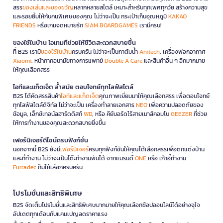
สรร
ของเล่นและของขวัญ
หลากหลายสไตล์ เหมาะสำหรับทุกเพศทุกวัย สร้างความสุข
และรอยยิ้มให้กับคนพิเศษของคุณ ไม่ว่าจะเป็น กระเป๋าเก็บอุณหภูมิ
KAKAO
FRIENDS
หรือเกมจดหมายรัก
SIAM BOARDGAMES
เรามีครบ!
ของใช้ในบ้าน ไอเทมที่ช่วยให้ชีวิตสะดวกสบายขึ้น
ที่ B2S เรามี
ของใช้ในบ้าน
ครบครัน ไม่ว่าจะเป็นกาต้มน้ำ
Anitech
, เครื่องฟอกอากาศ
Xiaomi
, หน้ากากอนามัยทางการแพทย์
Double A Care
และสินค้าอื่น ๆ อีกมากมาย
ให้คุณเลือกสรร
ไอทีและแก็ดเจ็ต ล้ำสมัย ตอบโจทย์ทุกไลฟ์สไตล์
B2S ได้คัดสรรสินค้า
ไอทีและแก็ดเจ็ต
คุณภาพเยี่ยมมาให้คุณเลือกสรร เพื่อตอบโจทย์
ทุกไลฟ์สไตล์ดิจิทัล ไม่ว่าจะเป็น เครื่องทำลายเอกสาร
NEO
เพื่อความปลอดภัยของ
ข้อมูล, เอ็กซ์เทอนัลฮาร์ดดิสก์
WD
, หรือ คีย์บอร์ดไร้สายเมาส์คอมโบ
GEEZER
ที่ช่วย
ให้การทำงานของคุณสะดวกสบายยิ่งขึ้น
เฟอร์นิเจอร์ดีไซน์ครบฟังก์ชั่น
นอกจากนี้ B2S ยังมี
เฟอร์นิเจอร์
ครบทุกฟังก์ชันให้คุณได้เลือกสรรเพื่อตกแต่งบ้าน
และที่ทำงาน ไม่ว่าจะเป็นโต๊ะทำงานพับได้ จากแบรนด์
ONE
หรือ เก้าอี้ทำงาน
Furradec
ก็มีให้เลือกครบครัน
โปรโมชั่นและสิทธิพิเศษ
B2S จัดเต็มโปรโมชั่นและสิทธิพิเศษมากมายให้คุณเลือกช้อปออนไลน์ได้อย่างจุใจ
อัปเดตทุกเดือนกับแคมเปญลดราคาแรง