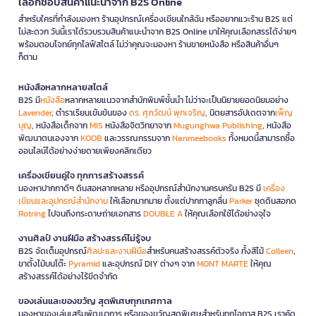
เลือกช้อปสินค้าแนะนำจาก B2S Online
สำหรับใครที่กำลังมองหา ร้านอุปกรณ์เครื่องเขียนใกล้ฉัน หรืออยากแวะร้าน B2S แต่
ไม่สะดวก วันนี้เราได้รวบรวมสินค้าแนะนำจาก B2S Online มาให้คุณเลือกสรรได้ง่ายๆ
พร้อมตอบโจทย์ทุกไลฟ์สไตล์ ไม่ว่าคุณจะมองหา ร้านขายหนังสือ หรือสินค้าอื่นๆ
ก็ตาม
หนังสือหลากหลายสไตล์
B2S มี
หนังสือ
หลากหลายแนวจากสำนักพิมพ์ชั้นนำ ไม่ว่าจะเป็นนิยายยอดนิยมอย่าง
Lavender
, ตำราเรียนเข้มข้นของ
ดร. ศุภวัฒน์ พุกเจริญ
, นิตยสารอัปเดตจาก
เพ็ญ
บุญ
, หนังสือเด็กจาก
MIS
หนังสือจิตวิทยาจาก
Mugunghwa Publishing
, หนังสือ
พัฒนาตนเองจาก
KOOB
และวรรณกรรมจาก
Nanmeebooks
ทั้งหมดนี้สามารถซื้อ
ออนไลน์ได้อย่างง่ายดายเพียงคลิกเดียว
เครื่องเขียนคู่ใจ ทุกการสร้างสรรค์
มองหาปากกาดีๆ ดินสอหลากหลาย หรืออุปกรณ์สำนักงานครบครัน B2S มี
เครื่อง
เขียนและอุปกรณ์สำนักงาน
ให้เลือกมากมาย ตั้งแต่ปากกาลูกลื่น
Parker
ชุดดินสอกด
Rotring
ไปจนถึงกระดาษถ่ายเอกสาร
DOUBLE A
ให้คุณเลือกใช้ได้อย่างจุใจ
งานศิลป์ งานฝีมือ สร้างสรรค์ไม่รู้จบ
B2S จัดเต็มอุปกรณ์
ศิลปะและงานฝีมือ
สำหรับคนสร้างสรรค์ตัวจริง ทั้งสีไม้
Colleen
,
ขาตั้งไม้บนโต๊ะ
Pyramid
และอุปกรณ์ DIY ต่างๆ จาก
MONT MARTE
ให้คุณ
สร้างสรรค์ได้อย่างไร้ขีดจำกัด
ของเล่นและของขวัญ สุดพิเศษทุกเทศกาล
มองหาของเล่นเสริมพัฒนาการ หรือของขวัญสุดพิเศษสำหรับทุกโอกาส B2S เราคัด