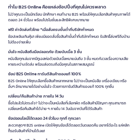
ทำไม B2S Online คือแหล่งช้อปปิ้งที่คุณไม่ควรพลาด
ไม่ว่าคุณจะเป็นนักเรียน นักศึกษา คนทำงาน B2S พร้อมให้คุณเลือกสินค้าคุณภาพได้
ตลอด 24 ชั่วโมง พร้อมโปรโมชั่นและสิทธิพิเศษมากมาย
ฟรี! ค่าจัดส่งทั่วไทย *เมื่อสั่งครบขั้นต่ำที่บริษัทกำหนด
ช้อปเพลินเกินคุ้ม! เพียงมียอดสั่งซื้อสินค้าขั้นต่ำที่บริษัทกำหนด รับสิทธิ์ส่งฟรีถึงบ้าน
ไม่ต้องจ่ายเพิ่ม
มั่นใจ หนังสือถึงมือปลอดภัย ด้วยบับเบิ้ล 3 ชั้น
หนังสือทุกเล่มจากบีทูเอสห่อด้วยบับเบิ้ลหนาแน่นถึง 3 ชั้น หมดกังวลเรื่องความเสีย
หายระหว่างจัดส่ง พร้อมส่งตรงถึงมือคุณในสภาพสมบูรณ์
ช้อป B2S Online การันตีสินค้าของแท้ 100%
B2S Online ให้คุณเลือกซื้อสินค้าหลากหลาย ไม่ว่าจะเป็นหนังสือ เครื่องเขียน หรือ
อื่นๆ อีกมากมายได้อย่างมั่นใจ ด้วยการการันตีสินค้าของแท้ 100% ทุกชิ้น
เปลี่ยน/คืนสินค้าง่าย ภายใน 14 วัน
ซื้อไปแล้วไม่ตรงใจ? ไม่ว่าจะเป็นหนังสือที่เลือกผิด หรือสินค้ามีปัญหา คุณสามารถ
เปลี่ยนหรือคืนสินค้าได้ง่าย ๆ ภายใน 14 วันนับจากวันที่ได้รับสินค้า
ช้อปออนไลน์ได้ตลอด 24 ชั่วโมง ทุกที่ ทุกเวลา
สะดวกสุดๆ! B2S online เปิดให้คุณช้อปได้ตลอดวันตลอดคืน อยากได้อะไร แค่คลิก
ก็รอรับสินค้าที่บ้านได้เลย!