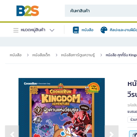
หมวดหมู่สินค้า
หนังสือ
ศิลปะและงานฝีมื
หนังสือ
หนังสือเด็ก
หนังสือการ์ตูนความรู้
หนังสือ คุกกี้รัน Ki
หนั
วีร
รหัสสิ
แบรนด
ร่ว