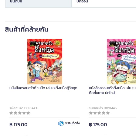
ชนิดปก
ปกอ่อน
สินค้าที่คล้ายกัน
หนังสือครอบครัวตึ๋งหนืด เล่ม 8 ตึ๋งหนืดกู้วิกฤต
หนังสือครอบครัวตึ๋งหนืด เล่ม 11
ตืดขั้นเทพ ปกใหม่
รหัสสินค้า D091443
รหัสสินค้า D091446
฿ 175.00
พร้อมจัดส่ง
฿ 175.00