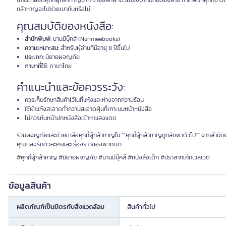
โกรธเกลียดคุกกี้ผู้กล้าหาญมาก ซ้ำยังลักพาตัวไปยังป่าทับทิมต้องสาป ทำให้พวกคุกกี้ข้าวไรย
กล้าหาญจะไปช่วยเขาทันหรือไม่
คุณสมบัติของหนังสือ:
สำนักพิมพ์:
นานมีบุ๊คส์ (Nanmeebooks)
ความเหมาะสม:
สำหรับผู้อ่านที่มีอายุ 8 ปีขึ้นไป
ประเภท:
นิยายผจญภัย
ภาษาที่ใช้:
ภาษาไทย
คำแนะนำและข้อควรระวัง:
ควรเก็บรักษาสินค้าไว้ในที่แห้งและห่างจากความร้อน
ใช้ผ้าแห้งสะอาดทำความสะอาดฝุ่นที่เกาะบนหน้าหนังสือ
ไม่ควรหันหน้าปกหนังสือเข้าหาแสงแดด
ร่วมผจญภัยและช่วยเหลือคุกกี้ผู้กล้าหาญใน ""คุกกี้ผู้กล้าหาญถูกลักพาตัวไป"" จากสำนักพิ
คุณหลงรักตัวละครและเรื่องราวของพวกเขา
#คุกกี้ผู้กล้าหาญ #นิยายผจญภัย #นานมีบุ๊คส์ #หนังสือเด็ก #ปราสาทเค้กเวลเวต
ข้อมูลสินค้า
ผลิตภัณฑ์เป็นมิตรกับสิ่งแวดล้อม
สินค้าทั่วไป