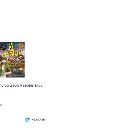
าม ชุด เรื่องผี ๆ รอบโลก (ฉบับ
445
พร้อมจัดส่ง