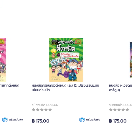
 ทายาทตึ๋งหนืด
หนังสือครอบครัวตึ๋งหนืด เล่ม 12 ไปโรงเรียนแบบ
หนังสือ ผีเวียดน
เซียนตึ๋งหนืด
การ์ตูน)
รหัสสินค้า D091447
รหัสสินค้า D093
พร้อมจัดส่ง
฿ 175.00
พร้อมจัดส่ง
฿ 175.00