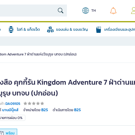
TH
อ
ไอที & แก็ตเจ็ต
ของเล่น & ของขวัญ
เครื่องเขียนและอุ
ngdom Adventure 7 ฝ่าด่านแห่งวีรบุรุษ บทจบ (ปกอ่อน)
งสือ คุกกี้รัน Kingdom Adventure 7 ฝ่าด่านแ
บุรุษ บทจบ (ปกอ่อน)
นค้า
DA09105
นานมีบุ๊คส์
B2S
B2S
์
จำหน่ายโดย
ดำเนินการโดย
มรายการผ่อน 0%
พร้อม