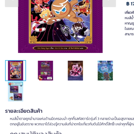
Previous slide
Next slide
฿ 1
เกี่ยวก
หงส์น้
หาญถูก
ในขณะท
รายละเอียดสินค้า
หงส์น้ำตาลถูกอำนาจแห่งด้านมืดครอบงำ คุกกี้รสคัสตาร์ดรุ่นที่ 3 กลายร่างเป็นอสูรกายแล
ตกอยู่ในอันตราย พวกเขาได้ล่วงรู้ความลับที่น่าตกใจเกี่ยวกับต้นไม้ศักดิ์สิทธิ์! เหล่าคุกกี้ผู้