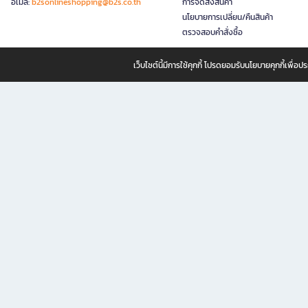
อีเมล:
b2sonlineshopping@b2s.co.th
การจัดส่งสินค้า
นโยบายการเปลี่ยน/คืนสินค้า
ตรวจสอบคำสั่งซื้อ
เว็บไซต์นี้มีการใช้คุกกี้ โปรดยอมรับนโยบายคุกกี้เพื่
B2S ธุรกิจในเครือ เซ็นทรัล รีเทล คอร์ปอเรชั่น จำกัด (มหาชน)
B2S Online แหล่งรวมหนังสือ เครื่องเขียน และแรงบันดาลใจสำหรับ
B2S Online คือร้านหนังสือและเครื่องเขียนออนไลน์ที่ครบครัน ตอบโจทย์คนรักการอ่านและงานเ
ทำไม B2S Online คือแหล่งช้อปปิ้งที่คุณไม่ควรพลาด
ไม่ว่าคุณจะเป็นนักเรียน นักศึกษา คนทำงาน B2S พร้อมให้คุณเลือกสินค้าคุณภาพได้ตลอด 24