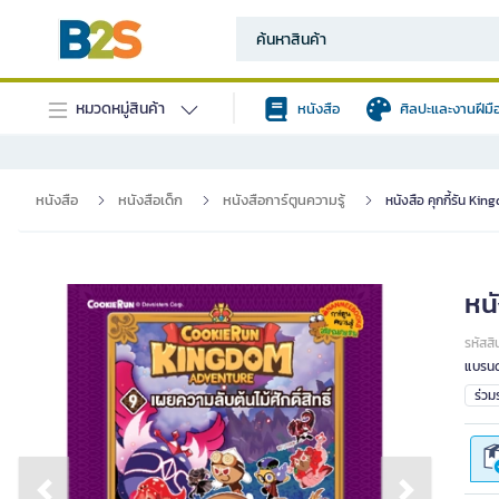
หมวดหมู่สินค้า
หนังสือ
ศิลปะและงานฝีมื
หนังสือ
หนังสือเด็ก
หนังสือการ์ตูนความรู้
หนังสือ คุกกี้รัน K
หน
รหัสสิ
แบรนด
ร่ว