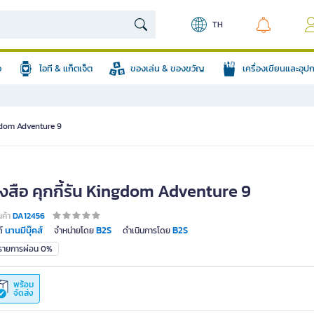
TH
อ
ไอที & แก็ตเจ็ต
ของเล่น & ของขวัญ
เครื่องเขียนและอุ
ingdom Adventure 9
ังสือ คุกกี้รัน Kingdom Adventure 9
นค้า
DA12456
นานมีบุ๊คส์
B2S
B2S
์
จำหน่ายโดย
ดำเนินการโดย
มรายการผ่อน 0%
พร้อม
จัดส่ง