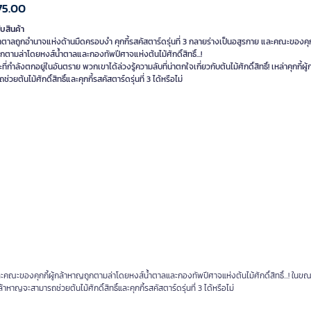
75.00
ับสินค้า
ำตาลถูกอำนาจแห่งด้านมืดครอบงำ คุกกี้รสคัสตาร์ดรุ่นที่ 3 กลายร่างเป็นอสูรกาย และคณะของคุกกี
ตามล่าโดยหงส์น้ำตาลและกองทัพปีศาจแห่งต้นไม้ศักดิ์สิทธิ์...!
ี่กำลังตกอยู่ในอันตราย พวกเขาได้ล่วงรู้ความลับที่น่าตกใจเกี่ยวกับต้นไม้ศักดิ์สิทธิ์! เหล่าคุกกี้ผ
ะคณะของคุกกี้ผู้กล้าหาญถูกตามล่าโดยหงส์น้ำตาลและกองทัพปีศาจแห่งต้นไม้ศักดิ์สิทธิ์...! ในขณะ
กล้าหาญจะสามารถช่วยต้นไม้ศักดิ์สิทธิ์และคุกกี้รสคัสตาร์ดรุ่นที่ 3 ได้หรือไม่