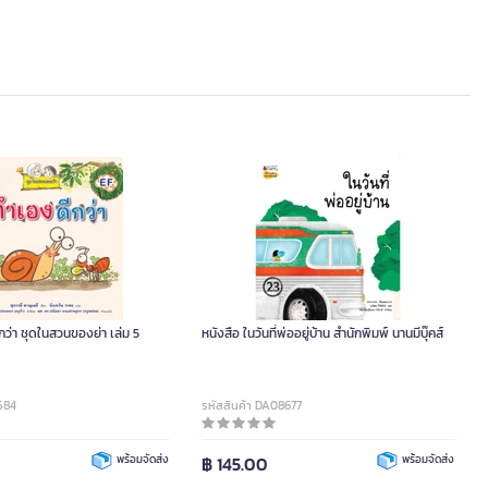
กว่า ชุดในสวนของย่า เล่ม 5
หนังสือ ในวันที่พ่ออยู่บ้าน สำนักพิมพ์ นานมีบุ๊คส์
584
รหัสสินค้า DA08677
พร้อมจัดส่ง
฿ 145.00
พร้อมจัดส่ง