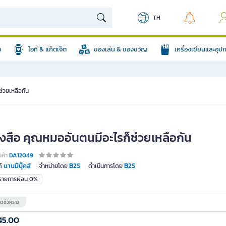
TH
อ
ไอที & แก็ตเจ็ต
ของเล่น & ของขวัญ
เครื่องเขียนและอุ
ช่วยเหลือกัน
ังสือ คุณหมออันตนมีอะไรก็ช่วยเหลือกัน
นค้า
DA12049
นานมีบุ๊คส์
B2S
B2S
์
จำหน่ายโดย
ดำเนินการโดย
มรายการผ่อน 0%
ดชั่วคราว
45.00