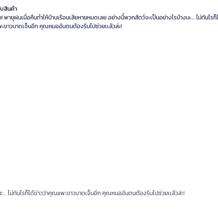
ับสินค้า
ว! พายุฝนเมื่อคืนทำให้บ้านเรือนเสียหายหมดเลย อย่างนี้พวกสัตว์จะเป็นอย่างไรบ้างนะ… ไม่ทันไรก็ได
นะ… ไม่ทันไรก็ได้ข่าวว่าคุณแพะขาวบาดเจ็บอีก คุณหมออันตนต้องรีบไปช่วยเเล้วล่ะ!