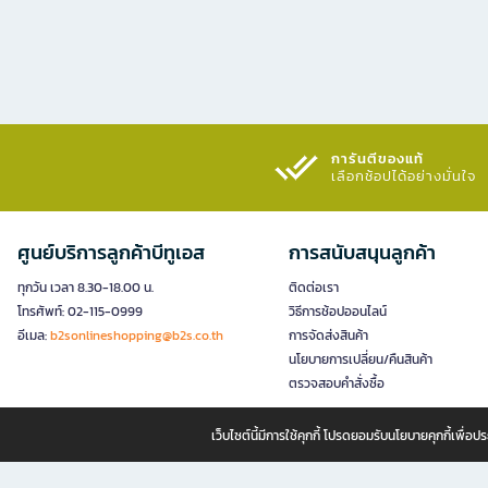
การันตีของแท้
เลือกช้อปได้อย่างมั่นใจ​
ศูนย์บริการลูกค้าบีทูเอส
การสนับสนุนลูกค้า
ทุกวัน เวลา 8.30-18.00 น.
ติดต่อเรา
โทรศัพท์: 02-115-0999
วิธีการช้อปออนไลน์
อีเมล:
b2sonlineshopping@b2s.co.th
การจัดส่งสินค้า
นโยบายการเปลี่ยน/คืนสินค้า
ตรวจสอบคำสั่งซื้อ
เว็บไซต์นี้มีการใช้คุกกี้ โปรดยอมรับนโยบายคุกกี้เพื่