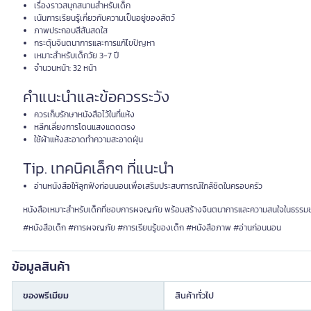
เรื่องราวสนุกสนานสำหรับเด็ก
เน้นการเรียนรู้เกี่ยวกับความเป็นอยู่ของสัตว์
ภาพประกอบสีสันสดใส
กระตุ้นจินตนาการและการแก้ไขปัญหา
เหมาะสำหรับเด็กวัย 3-7 ปี
จำนวนหน้า: 32 หน้า
คำแนะนำและข้อควรระวัง
ควรเก็บรักษาหนังสือไว้ในที่แห้ง
หลีกเลี่ยงการโดนแสงแดดตรง
ใช้ผ้าแห้งสะอาดทำความสะอาดฝุ่น
Tip. เทคนิคเล็กๆ ที่แนะนำ
อ่านหนังสือให้ลูกฟังก่อนนอนเพื่อเสริมประสบการณ์ใกล้ชิดในครอบครัว
หนังสือเหมาะสำหรับเด็กที่ชอบการผจญภัย พร้อมสร้างจินตนาการและความสนใจในธรรมชาติ
#หนังสือเด็ก #การผจญภัย #การเรียนรู้ของเด็ก #หนังสือภาพ #อ่านก่อนนอน
ข้อมูลสินค้า
ของพรีเมียม
สินค้าทั่วไป