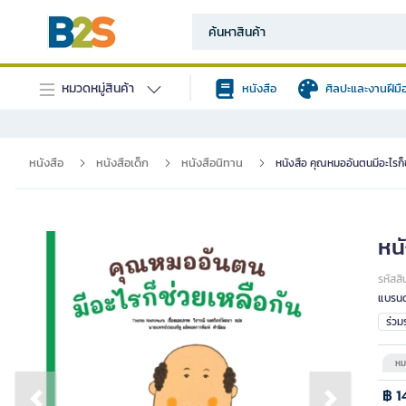
หมวดหมู่สินค้า
หนังสือ
ศิลปะและงานฝีมื
หนังสือ
หนังสือเด็ก
หนังสือนิทาน
หนังสือ คุณหมออันตนมีอะไรก็
หน
รหัสสิ
แบรนด
ร่ว
หม
฿ 1