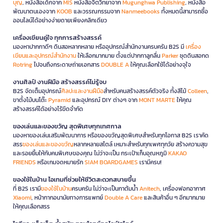
บุญ
, หนังสือเด็กจาก
MIS
หนังสือจิตวิทยาจาก
Mugunghwa Publishing
, หนังสือ
พัฒนาตนเองจาก
KOOB
และวรรณกรรมจาก
Nanmeebooks
ทั้งหมดนี้สามารถซื้อ
ออนไลน์ได้อย่างง่ายดายเพียงคลิกเดียว
เครื่องเขียนคู่ใจ ทุกการสร้างสรรค์
มองหาปากกาดีๆ ดินสอหลากหลาย หรืออุปกรณ์สำนักงานครบครัน B2S มี
เครื่อง
เขียนและอุปกรณ์สำนักงาน
ให้เลือกมากมาย ตั้งแต่ปากกาลูกลื่น
Parker
ชุดดินสอกด
Rotring
ไปจนถึงกระดาษถ่ายเอกสาร
DOUBLE A
ให้คุณเลือกใช้ได้อย่างจุใจ
งานศิลป์ งานฝีมือ สร้างสรรค์ไม่รู้จบ
B2S จัดเต็มอุปกรณ์
ศิลปะและงานฝีมือ
สำหรับคนสร้างสรรค์ตัวจริง ทั้งสีไม้
Colleen
,
ขาตั้งไม้บนโต๊ะ
Pyramid
และอุปกรณ์ DIY ต่างๆ จาก
MONT MARTE
ให้คุณ
สร้างสรรค์ได้อย่างไร้ขีดจำกัด
ของเล่นและของขวัญ สุดพิเศษทุกเทศกาล
มองหาของเล่นเสริมพัฒนาการ หรือของขวัญสุดพิเศษสำหรับทุกโอกาส B2S เราคัด
สรร
ของเล่นและของขวัญ
หลากหลายสไตล์ เหมาะสำหรับทุกเพศทุกวัย สร้างความสุข
และรอยยิ้มให้กับคนพิเศษของคุณ ไม่ว่าจะเป็น กระเป๋าเก็บอุณหภูมิ
KAKAO
FRIENDS
หรือเกมจดหมายรัก
SIAM BOARDGAMES
เรามีครบ!
ของใช้ในบ้าน ไอเทมที่ช่วยให้ชีวิตสะดวกสบายขึ้น
ที่ B2S เรามี
ของใช้ในบ้าน
ครบครัน ไม่ว่าจะเป็นกาต้มน้ำ
Anitech
, เครื่องฟอกอากาศ
Xiaomi
, หน้ากากอนามัยทางการแพทย์
Double A Care
และสินค้าอื่น ๆ อีกมากมาย
ให้คุณเลือกสรร