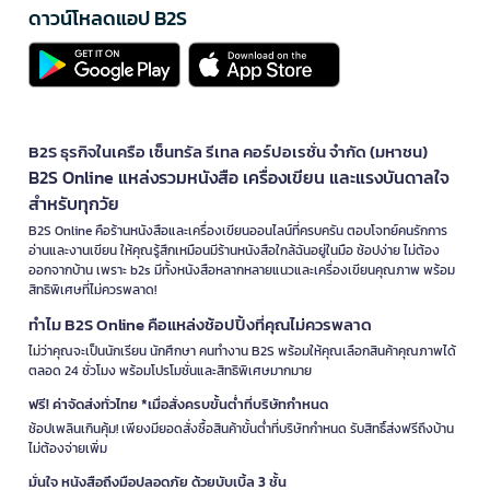
ดาวน์โหลดแอป B2S
B2S ธุรกิจในเครือ เซ็นทรัล รีเทล คอร์ปอเรชั่น จำกัด (มหาชน)
B2S Online แหล่งรวมหนังสือ เครื่องเขียน และแรงบันดาลใจ
สำหรับทุกวัย
B2S Online คือร้านหนังสือและเครื่องเขียนออนไลน์ที่ครบครัน ตอบโจทย์คนรักการ
อ่านและงานเขียน ให้คุณรู้สึกเหมือนมีร้านหนังสือใกล้ฉันอยู่ในมือ ช้อปง่าย ไม่ต้อง
ออกจากบ้าน เพราะ b2s มีทั้งหนังสือหลากหลายแนวและเครื่องเขียนคุณภาพ พร้อม
สิทธิพิเศษที่ไม่ควรพลาด!
ทำไม B2S Online คือแหล่งช้อปปิ้งที่คุณไม่ควรพลาด
ไม่ว่าคุณจะเป็นนักเรียน นักศึกษา คนทำงาน B2S พร้อมให้คุณเลือกสินค้าคุณภาพได้
ตลอด 24 ชั่วโมง พร้อมโปรโมชั่นและสิทธิพิเศษมากมาย
ฟรี! ค่าจัดส่งทั่วไทย *เมื่อสั่งครบขั้นต่ำที่บริษัทกำหนด
ช้อปเพลินเกินคุ้ม! เพียงมียอดสั่งซื้อสินค้าขั้นต่ำที่บริษัทกำหนด รับสิทธิ์ส่งฟรีถึงบ้าน
ไม่ต้องจ่ายเพิ่ม
มั่นใจ หนังสือถึงมือปลอดภัย ด้วยบับเบิ้ล 3 ชั้น