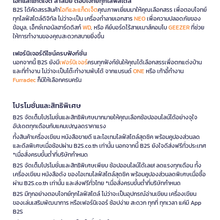
ไอทีและแก็ดเจ็ต ล้ำสมัย ตอบโจทย์ทุกไลฟ์สไตล์
B2S ได้คัดสรรสินค้า
ไอทีและแก็ดเจ็ต
คุณภาพเยี่ยมมาให้คุณเลือกสรร เพื่อตอบโจทย์
ทุกไลฟ์สไตล์ดิจิทัล ไม่ว่าจะเป็น เครื่องทำลายเอกสาร
NEO
เพื่อความปลอดภัยของ
ข้อมูล, เอ็กซ์เทอนัลฮาร์ดดิสก์
WD
, หรือ คีย์บอร์ดไร้สายเมาส์คอมโบ
GEEZER
ที่ช่วย
ให้การทำงานของคุณสะดวกสบายยิ่งขึ้น
เฟอร์นิเจอร์ดีไซน์ครบฟังก์ชั่น
นอกจากนี้ B2S ยังมี
เฟอร์นิเจอร์
ครบทุกฟังก์ชันให้คุณได้เลือกสรรเพื่อตกแต่งบ้าน
และที่ทำงาน ไม่ว่าจะเป็นโต๊ะทำงานพับได้ จากแบรนด์
ONE
หรือ เก้าอี้ทำงาน
Furradec
ก็มีให้เลือกครบครัน
โปรโมชั่นและสิทธิพิเศษ
B2S จัดเต็มโปรโมชั่นและสิทธิพิเศษมากมายให้คุณเลือกช้อปออนไลน์ได้อย่างจุใจ
อัปเดตทุกเดือนกับแคมเปญลดราคาแรง
ทั้งสินค้าเครื่องเขียน หนังสือขายดี และไอเทมไลฟ์สไตล์สุดชิค พร้อมคูปองส่วนลด
และดีลพิเศษเมื่อช้อปผ่าน B2S.co.th เท่านั้น นอกจากนี้ B2S ยังใจดีส่งฟรีทั่วประเทศ
*เมื่อสั่งครบขั้นต่ำที่บริษัทกำหนด
B2S จัดเต็มโปรโมชั่นและสิทธิพิเศษเพียบ ช้อปออนไลน์ได้เลย! ลดแรงทุกเดือน ทั้ง
เครื่องเขียน หนังสือดัง ของไอเทมไลฟ์สไตล์สุดชิค พร้อมคูปองส่วนลดพิเศษเมื่อซื้อ
ผ่าน B2S.co.th เท่านั้น และส่งฟรีทั่วไทย *เมื่อสั่งครบขั้นต่ำที่บริษัทกำหนด
B2S มีทุกอย่างตอบโจทย์ทุกไลฟ์สไตล์ ไม่ว่าจะเป็นอุปกรณ์อ่านเขียน เครื่องเขียน
ของเล่นเสริมพัฒนาการ หรือเฟอร์นิเจอร์ ช้อปง่าย สะดวก ทุกที่ ทุกเวลา แค่มี App
B2S