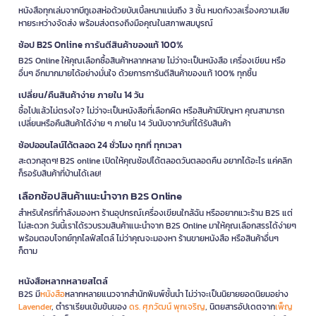
หนังสือทุกเล่มจากบีทูเอสห่อด้วยบับเบิ้ลหนาแน่นถึง 3 ชั้น หมดกังวลเรื่องความเสีย
หายระหว่างจัดส่ง พร้อมส่งตรงถึงมือคุณในสภาพสมบูรณ์
ช้อป B2S Online การันตีสินค้าของแท้ 100%
B2S Online ให้คุณเลือกซื้อสินค้าหลากหลาย ไม่ว่าจะเป็นหนังสือ เครื่องเขียน หรือ
อื่นๆ อีกมากมายได้อย่างมั่นใจ ด้วยการการันตีสินค้าของแท้ 100% ทุกชิ้น
เปลี่ยน/คืนสินค้าง่าย ภายใน 14 วัน
ซื้อไปแล้วไม่ตรงใจ? ไม่ว่าจะเป็นหนังสือที่เลือกผิด หรือสินค้ามีปัญหา คุณสามารถ
เปลี่ยนหรือคืนสินค้าได้ง่าย ๆ ภายใน 14 วันนับจากวันที่ได้รับสินค้า
ช้อปออนไลน์ได้ตลอด 24 ชั่วโมง ทุกที่ ทุกเวลา
สะดวกสุดๆ! B2S online เปิดให้คุณช้อปได้ตลอดวันตลอดคืน อยากได้อะไร แค่คลิก
ก็รอรับสินค้าที่บ้านได้เลย!
เลือกช้อปสินค้าแนะนำจาก B2S Online
สำหรับใครที่กำลังมองหา ร้านอุปกรณ์เครื่องเขียนใกล้ฉัน หรืออยากแวะร้าน B2S แต่
ไม่สะดวก วันนี้เราได้รวบรวมสินค้าแนะนำจาก B2S Online มาให้คุณเลือกสรรได้ง่ายๆ
พร้อมตอบโจทย์ทุกไลฟ์สไตล์ ไม่ว่าคุณจะมองหา ร้านขายหนังสือ หรือสินค้าอื่นๆ
ก็ตาม
หนังสือหลากหลายสไตล์
B2S มี
หนังสือ
หลากหลายแนวจากสำนักพิมพ์ชั้นนำ ไม่ว่าจะเป็นนิยายยอดนิยมอย่าง
Lavender
, ตำราเรียนเข้มข้นของ
ดร. ศุภวัฒน์ พุกเจริญ
, นิตยสารอัปเดตจาก
เพ็ญ