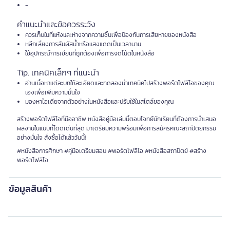
-
คำแนะนำและข้อควรระวัง
ควรเก็บในที่แห้งและห่างจากความชื้นเพื่อป้องกันการเสียหายของหนังสือ
หลีกเลี่ยงการสัมผัสน้ำหรือแสงแดดเป็นเวลานาน
ใช้อุปกรณ์การเขียนที่ถูกต้องเพื่อการจดโน้ตในหนังสือ
Tip. เทคนิคเล็กๆ ที่แนะนำ
อ่านเนื้อหาแต่ละบทให้ละเอียดและทดลองนำเทคนิคไปสร้างพอร์ตโฟลิโอของคุณ
เองเพื่อเพิ่มความมั่นใจ
มองหาไอเดียจากตัวอย่างในหนังสือและปรับใช้ในสไตล์ของคุณ
สร้างพอร์ตโฟลิโอที่มืออาชีพ หนังสือคู่มือเล่มนี้ตอบโจทย์นักเรียนที่ต้องการนำเสนอ
ผลงานในแบบที่โดดเด่นที่สุด มาเตรียมความพร้อมเพื่อการสมัครคณะสถาปัตยกรรม
อย่างมั่นใจ สั่งซื้อได้แล้ววันนี้!
#หนังสือการศึกษา #คู่มือเตรียมสอบ #พอร์ตโฟลิโอ #หนังสือสถาปัตย์ #สร้าง
พอร์ตโฟลิโอ
ข้อมูลสินค้า