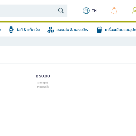
TH
อ
ไอที & แก็ตเจ็ต
ของเล่น & ของขวัญ
เครื่องเขียนและอุ
฿ 50.00
ราคาสุทธิ
(รวมภาษี)