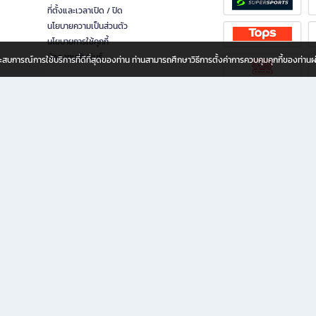
ที่ตั้งและเวลาเปิด / ปิด
นโยบายความเป็นส่วนตัว
นโยบายการใช้คุกกี้
นักลงทุนสัมพันธ์
อประสบการณ์การใช้บริการที่ดีที่สุดของท่าน ท่านสามารถศึกษาวิธีการตั้งค่าการควบคุมคุกกี้ของท่าน
ทุกวัย
ขียน ให้คุณรู้สึกเหมือนมีร้านหนังสือใกล้ฉันอยู่ในมือ ช้อปง่าย ไม่ต้องออกจากบ้าน เพราะ b2
 ชั่วโมง พร้อมโปรโมชั่นและสิทธิพิเศษมากมาย