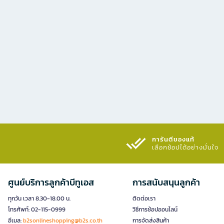
การันตีของแท้
เลือกช้อปได้อย่างมั่นใจ​
ศูนย์บริการลูกค้าบีทูเอส
การสนับสนุนลูกค้า
ทุกวัน เวลา 8.30-18.00 น.
ติดต่อเรา
โทรศัพท์: 02-115-0999
วิธีการช้อปออนไลน์
อีเมล:
b2sonlineshopping@b2s.co.th
การจัดส่งสินค้า