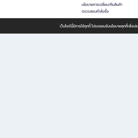
นโยบายการเปลี่ยน/คืนสินค้า
ตรวจสอบคำสั่งซื้อ
เว็บไซต์นี้มีการใช้คุกกี้ โปรดยอมรับนโยบายคุกกี้เพื่
B2S ธุรกิจในเครือ เซ็นทรัล รีเทล คอร์ปอเรชั่น จำกัด (มหาชน)
B2S Online แหล่งรวมหนังสือ เครื่องเขียน และแรงบันดาลใจสำหรับ
B2S Online คือร้านหนังสือและเครื่องเขียนออนไลน์ที่ครบครัน ตอบโจทย์คนรักการอ่านและงานเ
ทำไม B2S Online คือแหล่งช้อปปิ้งที่คุณไม่ควรพลาด
ไม่ว่าคุณจะเป็นนักเรียน นักศึกษา คนทำงาน B2S พร้อมให้คุณเลือกสินค้าคุณภาพได้ตลอด 24