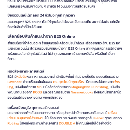
ซื้อไปแล้วไม่ตรงใจ? ไม่ว่าจะเป็นหนังสือที่เลือกผิด หรือสินค้ามีปัญหา คุณสามารถ
เปลี่ยนหรือคืนสินค้าได้ง่าย ๆ ภายใน 14 วันนับจากวันที่ได้รับสินค้า
ช้อปออนไลน์ได้ตลอด 24 ชั่วโมง ทุกที่ ทุกเวลา
สะดวกสุดๆ! B2S online เปิดให้คุณช้อปได้ตลอดวันตลอดคืน อยากได้อะไร แค่คลิก
ก็รอรับสินค้าที่บ้านได้เลย!
เลือกช้อปสินค้าแนะนำจาก B2S Online
สำหรับใครที่กำลังมองหา ร้านอุปกรณ์เครื่องเขียนใกล้ฉัน หรืออยากแวะร้าน B2S แต่
ไม่สะดวก วันนี้เราได้รวบรวมสินค้าแนะนำจาก B2S Online มาให้คุณเลือกสรรได้ง่ายๆ
พร้อมตอบโจทย์ทุกไลฟ์สไตล์ ไม่ว่าคุณจะมองหา ร้านขายหนังสือ หรือสินค้าอื่นๆ
ก็ตาม
หนังสือหลากหลายสไตล์
B2S มี
หนังสือ
หลากหลายแนวจากสำนักพิมพ์ชั้นนำ ไม่ว่าจะเป็นนิยายยอดนิยมอย่าง
Lavender
, ตำราเรียนเข้มข้นของ
ดร. ศุภวัฒน์ พุกเจริญ
, นิตยสารอัปเดตจาก
เพ็ญ
บุญ
, หนังสือเด็กจาก
MIS
หนังสือจิตวิทยาจาก
Mugunghwa Publishing
, หนังสือ
พัฒนาตนเองจาก
KOOB
และวรรณกรรมจาก
Nanmeebooks
ทั้งหมดนี้สามารถซื้อ
ออนไลน์ได้อย่างง่ายดายเพียงคลิกเดียว
เครื่องเขียนคู่ใจ ทุกการสร้างสรรค์
มองหาปากกาดีๆ ดินสอหลากหลาย หรืออุปกรณ์สำนักงานครบครัน B2S มี
เครื่อง
เขียนและอุปกรณ์สำนักงาน
ให้เลือกมากมาย ตั้งแต่ปากกาลูกลื่น
Parker
ชุดดินสอกด
Rotring
ไปจนถึงกระดาษถ่ายเอกสาร
DOUBLE A
ให้คุณเลือกใช้ได้อย่างจุใจ