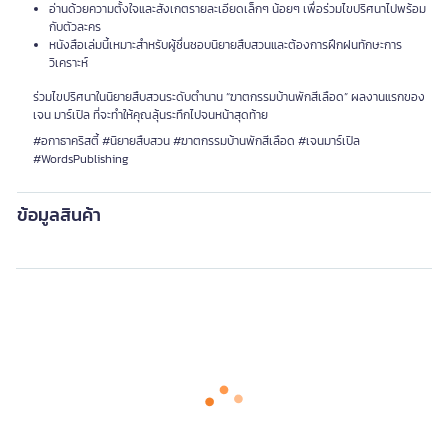
อ่านด้วยความตั้งใจและสังเกตรายละเอียดเล็กๆ น้อยๆ เพื่อร่วมไขปริศนาไปพร้อม
กับตัวละคร
หนังสือเล่มนี้เหมาะสำหรับผู้ชื่นชอบนิยายสืบสวนและต้องการฝึกฝนทักษะการ
วิเคราะห์
ร่วมไขปริศนาในนิยายสืบสวนระดับตำนาน “ฆาตกรรมบ้านพักสีเลือด” ผลงานแรกของ
เจน มาร์เปิล ที่จะทำให้คุณลุ้นระทึกไปจนหน้าสุดท้าย
#อกาธาคริสตี้ #นิยายสืบสวน #ฆาตกรรมบ้านพักสีเลือด #เจนมาร์เปิล
#WordsPublishing
ข้อมูลสินค้า