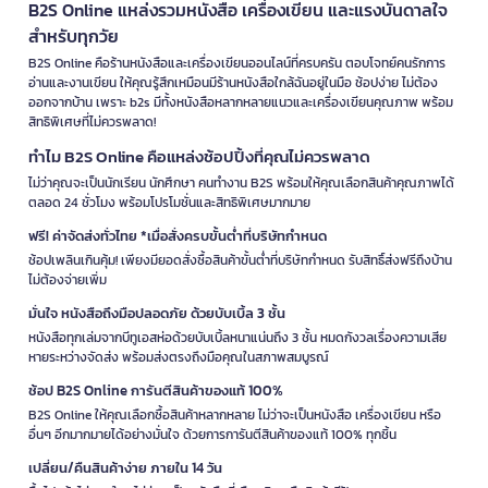
B2S Online แหล่งรวมหนังสือ เครื่องเขียน และแรงบันดาลใจ
สำหรับทุกวัย
B2S Online คือร้านหนังสือและเครื่องเขียนออนไลน์ที่ครบครัน ตอบโจทย์คนรักการ
อ่านและงานเขียน ให้คุณรู้สึกเหมือนมีร้านหนังสือใกล้ฉันอยู่ในมือ ช้อปง่าย ไม่ต้อง
ออกจากบ้าน เพราะ b2s มีทั้งหนังสือหลากหลายแนวและเครื่องเขียนคุณภาพ พร้อม
สิทธิพิเศษที่ไม่ควรพลาด!
ทำไม B2S Online คือแหล่งช้อปปิ้งที่คุณไม่ควรพลาด
ไม่ว่าคุณจะเป็นนักเรียน นักศึกษา คนทำงาน B2S พร้อมให้คุณเลือกสินค้าคุณภาพได้
ตลอด 24 ชั่วโมง พร้อมโปรโมชั่นและสิทธิพิเศษมากมาย
ฟรี! ค่าจัดส่งทั่วไทย *เมื่อสั่งครบขั้นต่ำที่บริษัทกำหนด
ช้อปเพลินเกินคุ้ม! เพียงมียอดสั่งซื้อสินค้าขั้นต่ำที่บริษัทกำหนด รับสิทธิ์ส่งฟรีถึงบ้าน
ไม่ต้องจ่ายเพิ่ม
มั่นใจ หนังสือถึงมือปลอดภัย ด้วยบับเบิ้ล 3 ชั้น
หนังสือทุกเล่มจากบีทูเอสห่อด้วยบับเบิ้ลหนาแน่นถึง 3 ชั้น หมดกังวลเรื่องความเสีย
หายระหว่างจัดส่ง พร้อมส่งตรงถึงมือคุณในสภาพสมบูรณ์
ช้อป B2S Online การันตีสินค้าของแท้ 100%
B2S Online ให้คุณเลือกซื้อสินค้าหลากหลาย ไม่ว่าจะเป็นหนังสือ เครื่องเขียน หรือ
อื่นๆ อีกมากมายได้อย่างมั่นใจ ด้วยการการันตีสินค้าของแท้ 100% ทุกชิ้น
เปลี่ยน/คืนสินค้าง่าย ภายใน 14 วัน