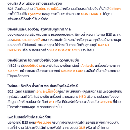
งานศิลป์ งานฝีมือ สร้างสรรค์ไม่รู้จบ
B2S จัดเต็มอุปกรณ์
ศิลปะและงานฝีมือ
สำหรับคนสร้างสรรค์ตัวจริง ทั้งสีไม้
Colleen
,
ขาตั้งไม้บนโต๊ะ
Pyramid
และอุปกรณ์ DIY ต่างๆ จาก
MONT MARTE
ให้คุณ
สร้างสรรค์ได้อย่างไร้ขีดจำกัด
ของเล่นและของขวัญ สุดพิเศษทุกเทศกาล
มองหาของเล่นเสริมพัฒนาการ หรือของขวัญสุดพิเศษสำหรับทุกโอกาส B2S เราคัด
สรร
ของเล่นและของขวัญ
หลากหลายสไตล์ เหมาะสำหรับทุกเพศทุกวัย สร้างความสุข
และรอยยิ้มให้กับคนพิเศษของคุณ ไม่ว่าจะเป็น กระเป๋าเก็บอุณหภูมิ
KAKAO
FRIENDS
หรือเกมจดหมายรัก
SIAM BOARDGAMES
เรามีครบ!
ของใช้ในบ้าน ไอเทมที่ช่วยให้ชีวิตสะดวกสบายขึ้น
ที่ B2S เรามี
ของใช้ในบ้าน
ครบครัน ไม่ว่าจะเป็นกาต้มน้ำ
Anitech
, เครื่องฟอกอากาศ
Xiaomi
, หน้ากากอนามัยทางการแพทย์
Double A Care
และสินค้าอื่น ๆ อีกมากมาย
ให้คุณเลือกสรร
ไอทีและแก็ดเจ็ต ล้ำสมัย ตอบโจทย์ทุกไลฟ์สไตล์
B2S ได้คัดสรรสินค้า
ไอทีและแก็ดเจ็ต
คุณภาพเยี่ยมมาให้คุณเลือกสรร เพื่อตอบโจทย์
ทุกไลฟ์สไตล์ดิจิทัล ไม่ว่าจะเป็น เครื่องทำลายเอกสาร
NEO
เพื่อความปลอดภัยของ
ข้อมูล, เอ็กซ์เทอนัลฮาร์ดดิสก์
WD
, หรือ คีย์บอร์ดไร้สายเมาส์คอมโบ
GEEZER
ที่ช่วย
ให้การทำงานของคุณสะดวกสบายยิ่งขึ้น
เฟอร์นิเจอร์ดีไซน์ครบฟังก์ชั่น
นอกจากนี้ B2S ยังมี
เฟอร์นิเจอร์
ครบทุกฟังก์ชันให้คุณได้เลือกสรรเพื่อตกแต่งบ้าน
และที่ทำงาน ไม่ว่าจะเป็นโต๊ะทำงานพับได้ จากแบรนด์
ONE
หรือ เก้าอี้ทำงาน