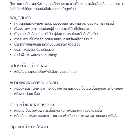
ติดตามการสืบสวนครั้งแรกสุดระทึกของเจน มาร์เปิล ผลงานอันเลื่องชื่อของอกาธา ค
ริสตี้ ที่จะทำให้คุณวางหนังสือไม่ลงจนหน้าสุดท้าย
ข้อมูลสินค้า
คดีแรกที่แสดงพลังการอนุมานของมิสมาร์เปิล และสร้างชื่อให้อกาธา คริสตี้
เรื่องราวเหตุฆาตกรรมในหมู่บ้านเซนต์แมรีมี้ดที่เงียบสงบ
ตัวละครหลักคือ เจน มาร์เปิล ผู้สังเกตการณ์และนักสืบอัจฉริยะ
การสืบสวนที่ใช้การสังเกตและอนุมานจากเรื่องเล็กๆ น้อยๆ
บรรยากาศลึกลับและมีความตึงเครียดตลอดเรื่อง
ประเภทหนังสือ: นิยายสืบสวน
สำนักพิมพ์: Words publishing
อุปกรณ์ภายในกล่อง
หนังสือ ฆาตกรรมบ้านพักสีเลือด จำนวน 1 เล่ม
หมายเหตุและการรับประกัน
สีของผลิตภัณฑ์อาจแตกต่างจากภาพที่แสดงบนเว็บไซต์ ขึ้นอยู่กับการตั้งค่าของ
หน้าจอแต่ละเครื่อง
คำแนะนำและข้อควรระวัง
หนังสือเป็นงานพิมพ์ ควรเก็บรักษาในที่แห้งและหลีกเลี่ยงความชื้น
หลีกเลี่ยงการโดนแสงแดดโดยตรง เพื่อรักษาคุณภาพกระดาษและปกหนังสือ
Tip. แนะนำการใช้งาน