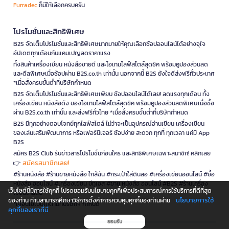
Furradec
ก็มีให้เลือกครบครัน
โปรโมชั่นและสิทธิพิเศษ
B2S จัดเต็มโปรโมชั่นและสิทธิพิเศษมากมายให้คุณเลือกช้อปออนไลน์ได้อย่างจุใจ
อัปเดตทุกเดือนกับแคมเปญลดราคาแรง
ทั้งสินค้าเครื่องเขียน หนังสือขายดี และไอเทมไลฟ์สไตล์สุดชิค พร้อมคูปองส่วนลด
และดีลพิเศษเมื่อช้อปผ่าน B2S.co.th เท่านั้น นอกจากนี้ B2S ยังใจดีส่งฟรีทั่วประเทศ
*เมื่อสั่งครบขั้นต่ำที่บริษัทกำหนด
B2S จัดเต็มโปรโมชั่นและสิทธิพิเศษเพียบ ช้อปออนไลน์ได้เลย! ลดแรงทุกเดือน ทั้ง
เครื่องเขียน หนังสือดัง ของไอเทมไลฟ์สไตล์สุดชิค พร้อมคูปองส่วนลดพิเศษเมื่อซื้อ
ผ่าน B2S.co.th เท่านั้น และส่งฟรีทั่วไทย *เมื่อสั่งครบขั้นต่ำที่บริษัทกำหนด
B2S มีทุกอย่างตอบโจทย์ทุกไลฟ์สไตล์ ไม่ว่าจะเป็นอุปกรณ์อ่านเขียน เครื่องเขียน
ของเล่นเสริมพัฒนาการ หรือเฟอร์นิเจอร์ ช้อปง่าย สะดวก ทุกที่ ทุกเวลา แค่มี App
B2S
สมัคร B2S Club รับข่าวสารโปรโมชั่นก่อนใคร และสิทธิพิเศษเฉพาะสมาชิก! คลิกเลย
สมัครสมาชิกเลย!
👉
#ร้านหนังสือ #ร้านขายหนังสือ ใกล้ฉัน #กระเป๋าใส่ดินสอ #เครื่องเขียนออนไลน์ #ซื้อ
หนังสือ ออนไลน์ #เครื่องเขียน บีทูเอส #ขาย หนังสือ ออนไลน์ #B2S #ร้านเครื่อง
เว็บไซต์นี้มีการใช้คุกกี้ โปรดยอมรับนโยบายคุกกี้เพื่อประสบการณ์การใช้บริการที่ดีที่สุด
เขียนใกล้ฉัน
นโยบายการใช้
ของท่าน ท่านสามารถศึกษาวิธีการตั้งค่าการควบคุมคุกกี้ของท่านผ่าน
*เงื่อนไขเป็นไปตามที่บริษัทฯ กำหนด
คุกกี้ของเราที่นี่
ยอมรับ