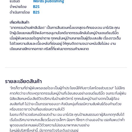
Words publishing
แบรนด์
B2S
จำหน่ายโดย
B2S
ดำเนินการโดย
เกี่ยวกับสินค้า
"ฆาตกรรมบ้านพักสีเลือด" เป็นการสืบสวนครั้งแรกสุดระทึกของเจน มาร์เปิล คุณ
ป้าผู้เฉียบแหลมที่ใช้พลังการอนุมานไขคดีฆาตกรรมลึกลับในหมู่บ้านเซนต์แมรีมี้ด
เมื่อผู้พันพรอเธอโรถูกฆ่าตาย ทุกคนในหมู่บ้านกลายเป็นผู้ต้องสงสัย เรื่องราวเต็ม
ไปด้วยความลับและเบื้องหลังที่ซ่อนอยู่ ให้คุณติดตามจนวางหนังสือไม่ลง งาน
เขียนคลาสสิกจากอกาธา คริสตี้ที่แฟนฆาตกรรมห้ามพลาด
รายละเอียดสินค้า
“ใครก็ตามที่ฆ่าผู้พันพรอเธอโรจะเป็นผู้ทำประโยชน์ให้กับชาวโลกโดยส่วนรวม!” ไม่มีใคร
คาดคิดว่าจะเกิดเหตุฆาตกรรมในหมู่บ้านที่เงียบสงบอย่างเซนต์แมรีมี้ด จนกระทั่งผู้พัน
นิสัยเสียคนหนึ่งเสียชีวิตปริศนาในบ้านพักวิคาร์ ทุกคนในหมู่บ้านต่างตกเป็นผู้ต้อง
สงสัยทันที ไม่ว่าจะเป็นภรรยาของเขา ศิลปินหนุ่มที่เธอมีความสัมพันธ์ต้องห้ามด้วย
หรือบรรดาชาวบ้านที่แอบซ่อนความลับไว้
ในขณะที่ตำรวจยังคงมืดแปดด้าน เจน มาร์เปิล คุณป้าแสนธรรมดาผู้สังเกตทุกสิ่งได้
เริ่มไขปริศนาจากเศษเสี้ยวเรื่องราวเล็กๆ น้อยๆ ที่ใครๆ ต่างมองข้าม เธอค้นพบว่าคำ
พูดของแต่ละคนแฝงไว้ด้วยความไม่ชอบมาพากลบางอย่าง
ในหมู่ผู้บริสุทธิ์เหล่านี้...มีฆาตกรตัวจริงเดินปะปนอยู่