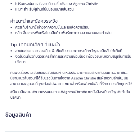
ได้รับแรงบันดาลใจจากนิยายชื่อดังของ Agatha Christie
เหมาะสำหรับผู้อ่านที่ชื่นชอบนิยายสืบสวน
คำแนะนำและข้อควรระวัง
ควรเก็บรักษาให้ห่างจากความชื้นและแหล่งความร้อน
หลีกเลี่ยงการพับหรือโยนสินค้า เพื่อรักษาความสวยงามของตัวเล่ม
Tip. เทคนิคเล็กๆ ที่แนะนำ
อ่านในช่วงเวลากลางคืน เพื่อซึมซับบรรยากาศระทึกขวัญและลึกลับได้เต็มที่
จดโน้ตเกี่ยวกับตัวละครสำคัญและความเชื่อมโยง เพื่อช่วยเพิ่มความสนุกในการไข
ปริศนา
ค้นพบเรื่องราวเข้มข้นและซับซ้อนผ่าน หนังสือ ฆาตกรรมล้างแค้นบนเกาะอาดาชิมะ
นิยายแนวสืบสวนที่ได้รับแรงบันดาลใจจาก Agatha Christie สัมผัสความลึกลับ, ปม
อาฆาต และจุดจบที่คุณต้องไม่พลาด เหมาะสำหรับแฟนหนังสือที่รักความระทึกทุกหน้า!
#นิยายสืบสวน #ฆาตกรรมบนเกาะ #AgathaChristie #หนังสือระทึกขวัญ #แก้แค้น
ปริศนา
ข้อมูลสินค้า