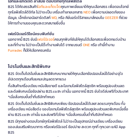
ไอทีและแก็ดเจ็ต ล้ำสมัย ตอบโจทย์ทุกไลฟ์สไตล์
B2S ได้คัดสรรสินค้า
ไอทีและแก็ดเจ็ต
คุณภาพเยี่ยมมาให้คุณเลือกสรร เพื่อตอบโจทย์
ทุกไลฟ์สไตล์ดิจิทัล ไม่ว่าจะเป็น เครื่องทำลายเอกสาร
NEO
เพื่อความปลอดภัยของ
ข้อมูล, เอ็กซ์เทอนัลฮาร์ดดิสก์
WD
, หรือ คีย์บอร์ดไร้สายเมาส์คอมโบ
GEEZER
ที่ช่วย
ให้การทำงานของคุณสะดวกสบายยิ่งขึ้น
เฟอร์นิเจอร์ดีไซน์ครบฟังก์ชั่น
นอกจากนี้ B2S ยังมี
เฟอร์นิเจอร์
ครบทุกฟังก์ชันให้คุณได้เลือกสรรเพื่อตกแต่งบ้าน
และที่ทำงาน ไม่ว่าจะเป็นโต๊ะทำงานพับได้ จากแบรนด์
ONE
หรือ เก้าอี้ทำงาน
Furradec
ก็มีให้เลือกครบครัน
โปรโมชั่นและสิทธิพิเศษ
B2S จัดเต็มโปรโมชั่นและสิทธิพิเศษมากมายให้คุณเลือกช้อปออนไลน์ได้อย่างจุใจ
อัปเดตทุกเดือนกับแคมเปญลดราคาแรง
ทั้งสินค้าเครื่องเขียน หนังสือขายดี และไอเทมไลฟ์สไตล์สุดชิค พร้อมคูปองส่วนลด
และดีลพิเศษเมื่อช้อปผ่าน B2S.co.th เท่านั้น นอกจากนี้ B2S ยังใจดีส่งฟรีทั่วประเทศ
*เมื่อสั่งครบขั้นต่ำที่บริษัทกำหนด
B2S จัดเต็มโปรโมชั่นและสิทธิพิเศษเพียบ ช้อปออนไลน์ได้เลย! ลดแรงทุกเดือน ทั้ง
เครื่องเขียน หนังสือดัง ของไอเทมไลฟ์สไตล์สุดชิค พร้อมคูปองส่วนลดพิเศษเมื่อซื้อ
ผ่าน B2S.co.th เท่านั้น และส่งฟรีทั่วไทย *เมื่อสั่งครบขั้นต่ำที่บริษัทกำหนด
B2S มีทุกอย่างตอบโจทย์ทุกไลฟ์สไตล์ ไม่ว่าจะเป็นอุปกรณ์อ่านเขียน เครื่องเขียน
ของเล่นเสริมพัฒนาการ หรือเฟอร์นิเจอร์ ช้อปง่าย สะดวก ทุกที่ ทุกเวลา แค่มี App
B2S