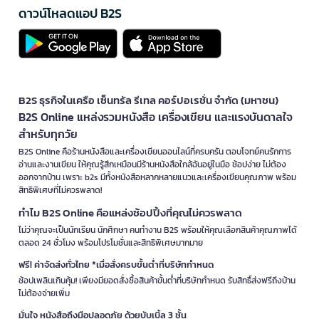
ดาวน์โหลดแอป B2S
B2S ธุรกิจในเครือ เซ็นทรัล รีเทล คอร์ปอเรชั่น จำกัด (มหาชน)
B2S Online แหล่งรวมหนังสือ เครื่องเขียน และแรงบันดาลใจ
สำหรับทุกวัย
B2S Online คือร้านหนังสือและเครื่องเขียนออนไลน์ที่ครบครัน ตอบโจทย์คนรักการ
อ่านและงานเขียน ให้คุณรู้สึกเหมือนมีร้านหนังสือใกล้ฉันอยู่ในมือ ช้อปง่าย ไม่ต้อง
ออกจากบ้าน เพราะ b2s มีทั้งหนังสือหลากหลายแนวและเครื่องเขียนคุณภาพ พร้อม
สิทธิพิเศษที่ไม่ควรพลาด!
ทำไม B2S Online คือแหล่งช้อปปิ้งที่คุณไม่ควรพลาด
ไม่ว่าคุณจะเป็นนักเรียน นักศึกษา คนทำงาน B2S พร้อมให้คุณเลือกสินค้าคุณภาพได้
ตลอด 24 ชั่วโมง พร้อมโปรโมชั่นและสิทธิพิเศษมากมาย
ฟรี! ค่าจัดส่งทั่วไทย *เมื่อสั่งครบขั้นต่ำที่บริษัทกำหนด
ช้อปเพลินเกินคุ้ม! เพียงมียอดสั่งซื้อสินค้าขั้นต่ำที่บริษัทกำหนด รับสิทธิ์ส่งฟรีถึงบ้าน
ไม่ต้องจ่ายเพิ่ม
มั่นใจ หนังสือถึงมือปลอดภัย ด้วยบับเบิ้ล 3 ชั้น