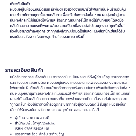
เกี่ยวกับสินค้า
ผมจมอยู่ในห้องแคบมืดสนิท มีเพียงแสงสว่างจากสมาร์ตโฟนเท่านั้น ฝันร้ายอันคุ้น
เคยเข้ามาทักทายทุกครั้งยามหลับตา เพื่อแก้แค้นพวกมันทั้ง 7 คน ผมมุ่งหน้าสู่เกาะ
อันห่างไกล ที่ไม่มีแม้แต่ไฟฟ้าและสัญญาณอินเทอร์เน็ต แต่ไม่ทันที่ผมจะได้ลงมือ
กลับมีคนตาย คนแรกที่พบศพล้วนกลายเป็นเหยื่อรายต่อไปและทุกราย “ถูกตัดลิ้น”
ห่วงโซ่อาฆาตกำลังฉุดกระชากทุกสิ่งสู่ความมืดมิดไร้สิ้นสุด หนังสือที่นักเขียนได้รับ
แรงบันดาลใจจาก “จนศพสุดท้าย” ของอกาธา คริสตี้
รายละเอียดสินค้า
หนังสือ ฆาตกรรมล้างแค้นบนเกาะอาดาชิมะ เป็นผลงานที่ดึงผู้อ่านเข้าสู่บรรยากาศสุด
ระทึกใจบนเกาะอันห่างไกล ผมจมอยู่ในห้องแคบมืดสนิท มีเพียงแสงสว่างจากสมาร์ต
โฟนเท่านั้น ฝันร้ายอันคุ้นเคยเข้ามาทักทายทุกครั้งยามหลับตา เพื่อแก้แค้นพวกมันทั้ง 7
คน ผมมุ่งหน้าสู่เกาะอันห่างไกล ที่ไม่มีแม้แต่ไฟฟ้าและสัญญาณอินเทอร์เน็ต แต่ไม่ทันที่
ผมจะได้ลงมือกลับมีคนตาย คนแรกที่พบศพล้วนกลายเป็นเหยื่อรายต่อไปและทุกราย
“ถูกตัดลิ้น” ห่วงโซ่อาฆาตกำลังฉุดกระชากทุกสิ่งสู่ความมืดมิดไร้สิ้นสุด หนังสือที่นัก
เขียนได้รับแรงบันดาลใจจาก “จนศพสุดท้าย” ของอกาธา คริสตี้
ผู้เขียน : อากาเนะ อารากิ
สำนักพิมพ์ : ไดฟุกุ/Daifuku
ISBN :9786161406448
บรรยากาศเรื่อง: ลึกลับ, ระทึกขวัญ