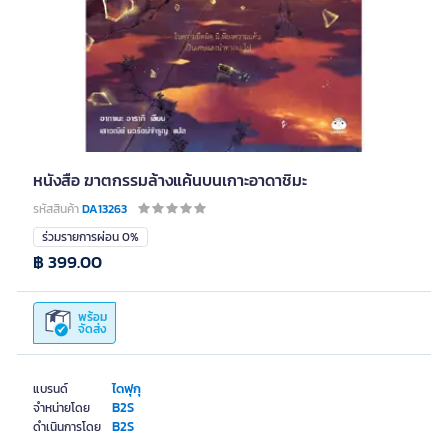
หนังสือ ฆาตกรรมล้างแค้นบนเกาะอาดาชิมะ
รหัสสินค้า
DA13263
ร่วมรายการผ่อน 0%
฿ 399.00
พร้อม
จัดส่ง
ไดฟุกุ
แบรนด์
B2S
จำหน่ายโดย
B2S
ดำเนินการโดย