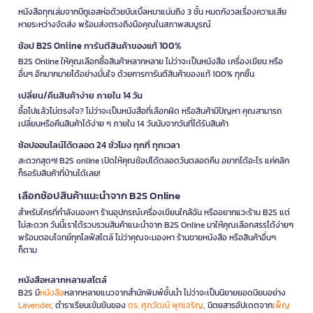
หนังสือทุกเล่มจากบีทูเอสห่อด้วยบับเบิ้ลหนาแน่นถึง 3 ชั้น หมดกังวลเรื่องความเสีย
หายระหว่างจัดส่ง พร้อมส่งตรงถึงมือคุณในสภาพสมบูรณ์
ช้อป B2S Online การันตีสินค้าของแท้ 100%
B2S Online ให้คุณเลือกซื้อสินค้าหลากหลาย ไม่ว่าจะเป็นหนังสือ เครื่องเขียน หรือ
อื่นๆ อีกมากมายได้อย่างมั่นใจ ด้วยการการันตีสินค้าของแท้ 100% ทุกชิ้น
เปลี่ยน/คืนสินค้าง่าย ภายใน 14 วัน
ซื้อไปแล้วไม่ตรงใจ? ไม่ว่าจะเป็นหนังสือที่เลือกผิด หรือสินค้ามีปัญหา คุณสามารถ
เปลี่ยนหรือคืนสินค้าได้ง่าย ๆ ภายใน 14 วันนับจากวันที่ได้รับสินค้า
ช้อปออนไลน์ได้ตลอด 24 ชั่วโมง ทุกที่ ทุกเวลา
สะดวกสุดๆ! B2S online เปิดให้คุณช้อปได้ตลอดวันตลอดคืน อยากได้อะไร แค่คลิก
ก็รอรับสินค้าที่บ้านได้เลย!
เลือกช้อปสินค้าแนะนำจาก B2S Online
สำหรับใครที่กำลังมองหา ร้านอุปกรณ์เครื่องเขียนใกล้ฉัน หรืออยากแวะร้าน B2S แต่
ไม่สะดวก วันนี้เราได้รวบรวมสินค้าแนะนำจาก B2S Online มาให้คุณเลือกสรรได้ง่ายๆ
พร้อมตอบโจทย์ทุกไลฟ์สไตล์ ไม่ว่าคุณจะมองหา ร้านขายหนังสือ หรือสินค้าอื่นๆ
ก็ตาม
หนังสือหลากหลายสไตล์
B2S มี
หนังสือ
หลากหลายแนวจากสำนักพิมพ์ชั้นนำ ไม่ว่าจะเป็นนิยายยอดนิยมอย่าง
Lavender
, ตำราเรียนเข้มข้นของ
ดร. ศุภวัฒน์ พุกเจริญ
, นิตยสารอัปเดตจาก
เพ็ญ