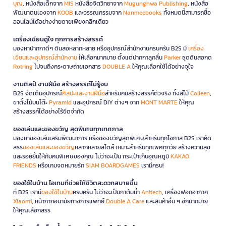
บุญ
, หนังสือเด็กจาก
MIS
หนังสือจิตวิทยาจาก
Mugunghwa Publishing
, หนังสือ
พัฒนาตนเองจาก
KOOB
และวรรณกรรมจาก
Nanmeebooks
ทั้งหมดนี้สามารถซื้อ
ออนไลน์ได้อย่างง่ายดายเพียงคลิกเดียว
เครื่องเขียนคู่ใจ ทุกการสร้างสรรค์
มองหาปากกาดีๆ ดินสอหลากหลาย หรืออุปกรณ์สำนักงานครบครัน B2S มี
เครื่อง
เขียนและอุปกรณ์สำนักงาน
ให้เลือกมากมาย ตั้งแต่ปากกาลูกลื่น
Parker
ชุดดินสอกด
Rotring
ไปจนถึงกระดาษถ่ายเอกสาร
DOUBLE A
ให้คุณเลือกใช้ได้อย่างจุใจ
งานศิลป์ งานฝีมือ สร้างสรรค์ไม่รู้จบ
B2S จัดเต็มอุปกรณ์
ศิลปะและงานฝีมือ
สำหรับคนสร้างสรรค์ตัวจริง ทั้งสีไม้
Colleen
,
ขาตั้งไม้บนโต๊ะ
Pyramid
และอุปกรณ์ DIY ต่างๆ จาก
MONT MARTE
ให้คุณ
สร้างสรรค์ได้อย่างไร้ขีดจำกัด
ของเล่นและของขวัญ สุดพิเศษทุกเทศกาล
มองหาของเล่นเสริมพัฒนาการ หรือของขวัญสุดพิเศษสำหรับทุกโอกาส B2S เราคัด
สรร
ของเล่นและของขวัญ
หลากหลายสไตล์ เหมาะสำหรับทุกเพศทุกวัย สร้างความสุข
และรอยยิ้มให้กับคนพิเศษของคุณ ไม่ว่าจะเป็น กระเป๋าเก็บอุณหภูมิ
KAKAO
FRIENDS
หรือเกมจดหมายรัก
SIAM BOARDGAMES
เรามีครบ!
ของใช้ในบ้าน ไอเทมที่ช่วยให้ชีวิตสะดวกสบายขึ้น
ที่ B2S เรามี
ของใช้ในบ้าน
ครบครัน ไม่ว่าจะเป็นกาต้มน้ำ
Anitech
, เครื่องฟอกอากาศ
Xiaomi
, หน้ากากอนามัยทางการแพทย์
Double A Care
และสินค้าอื่น ๆ อีกมากมาย
ให้คุณเลือกสรร