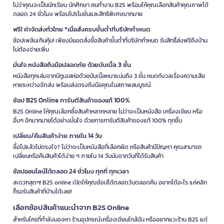
ไม่ว่าคุณจะเป็นนักเรียน นักศึกษา คนทำงาน B2S พร้อมให้คุณเลือกสินค้าคุณภาพได้
ตลอด 24 ชั่วโมง พร้อมโปรโมชั่นและสิทธิพิเศษมากมาย
ฟรี! ค่าจัดส่งทั่วไทย *เมื่อสั่งครบขั้นต่ำที่บริษัทกำหนด
ช้อปเพลินเกินคุ้ม! เพียงมียอดสั่งซื้อสินค้าขั้นต่ำที่บริษัทกำหนด รับสิทธิ์ส่งฟรีถึงบ้าน
ไม่ต้องจ่ายเพิ่ม
มั่นใจ หนังสือถึงมือปลอดภัย ด้วยบับเบิ้ล 3 ชั้น
หนังสือทุกเล่มจากบีทูเอสห่อด้วยบับเบิ้ลหนาแน่นถึง 3 ชั้น หมดกังวลเรื่องความเสีย
หายระหว่างจัดส่ง พร้อมส่งตรงถึงมือคุณในสภาพสมบูรณ์
ช้อป B2S Online การันตีสินค้าของแท้ 100%
B2S Online ให้คุณเลือกซื้อสินค้าหลากหลาย ไม่ว่าจะเป็นหนังสือ เครื่องเขียน หรือ
อื่นๆ อีกมากมายได้อย่างมั่นใจ ด้วยการการันตีสินค้าของแท้ 100% ทุกชิ้น
เปลี่ยน/คืนสินค้าง่าย ภายใน 14 วัน
ซื้อไปแล้วไม่ตรงใจ? ไม่ว่าจะเป็นหนังสือที่เลือกผิด หรือสินค้ามีปัญหา คุณสามารถ
เปลี่ยนหรือคืนสินค้าได้ง่าย ๆ ภายใน 14 วันนับจากวันที่ได้รับสินค้า
ช้อปออนไลน์ได้ตลอด 24 ชั่วโมง ทุกที่ ทุกเวลา
สะดวกสุดๆ! B2S online เปิดให้คุณช้อปได้ตลอดวันตลอดคืน อยากได้อะไร แค่คลิก
ก็รอรับสินค้าที่บ้านได้เลย!
เลือกช้อปสินค้าแนะนำจาก B2S Online
สำหรับใครที่กำลังมองหา ร้านอุปกรณ์เครื่องเขียนใกล้ฉัน หรืออยากแวะร้าน B2S แต่