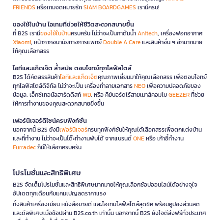
FRIENDS
หรือเกมจดหมายรัก
SIAM BOARDGAMES
เรามีครบ!
ของใช้ในบ้าน ไอเทมที่ช่วยให้ชีวิตสะดวกสบายขึ้น
ที่ B2S เรามี
ของใช้ในบ้าน
ครบครัน ไม่ว่าจะเป็นกาต้มน้ำ
Anitech
, เครื่องฟอกอากาศ
Xiaomi
, หน้ากากอนามัยทางการแพทย์
Double A Care
และสินค้าอื่น ๆ อีกมากมาย
ให้คุณเลือกสรร
ไอทีและแก็ดเจ็ต ล้ำสมัย ตอบโจทย์ทุกไลฟ์สไตล์
B2S ได้คัดสรรสินค้า
ไอทีและแก็ดเจ็ต
คุณภาพเยี่ยมมาให้คุณเลือกสรร เพื่อตอบโจทย์
ทุกไลฟ์สไตล์ดิจิทัล ไม่ว่าจะเป็น เครื่องทำลายเอกสาร
NEO
เพื่อความปลอดภัยของ
ข้อมูล, เอ็กซ์เทอนัลฮาร์ดดิสก์
WD
, หรือ คีย์บอร์ดไร้สายเมาส์คอมโบ
GEEZER
ที่ช่วย
ให้การทำงานของคุณสะดวกสบายยิ่งขึ้น
เฟอร์นิเจอร์ดีไซน์ครบฟังก์ชั่น
นอกจากนี้ B2S ยังมี
เฟอร์นิเจอร์
ครบทุกฟังก์ชันให้คุณได้เลือกสรรเพื่อตกแต่งบ้าน
และที่ทำงาน ไม่ว่าจะเป็นโต๊ะทำงานพับได้ จากแบรนด์
ONE
หรือ เก้าอี้ทำงาน
Furradec
ก็มีให้เลือกครบครัน
โปรโมชั่นและสิทธิพิเศษ
B2S จัดเต็มโปรโมชั่นและสิทธิพิเศษมากมายให้คุณเลือกช้อปออนไลน์ได้อย่างจุใจ
อัปเดตทุกเดือนกับแคมเปญลดราคาแรง
ทั้งสินค้าเครื่องเขียน หนังสือขายดี และไอเทมไลฟ์สไตล์สุดชิค พร้อมคูปองส่วนลด
และดีลพิเศษเมื่อช้อปผ่าน B2S.co.th เท่านั้น นอกจากนี้ B2S ยังใจดีส่งฟรีทั่วประเทศ