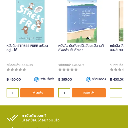
หนังสือ STRESS FREE เครียด -
หนังสือ นับตั้งแต่นี้...ฉันจะเป็นคนที่
หนังสือ วันไ
อยู่ - ได้
ดีพอสำหรับตัวเอง
จะผลิบาน (ป
รหัสสินค้า D096739
รหัสสินค้า DA05177
รหัสสินค้า D
฿ 420.00
พร้อมจัดส่ง
฿ 395.00
พร้อมจัดส่ง
฿ 430.00
เพิ่มสินค้า
เพิ่มสินค้า
การันตีของแท้
เลือกช้อปได้อย่างมั่นใจ​