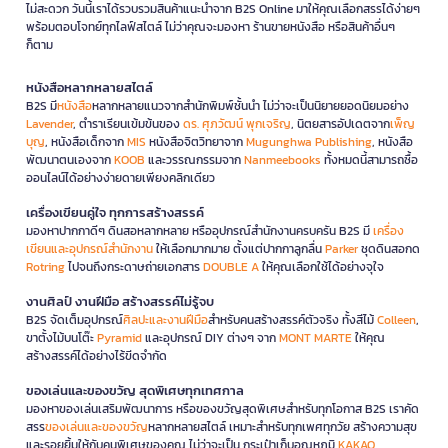
ไม่สะดวก วันนี้เราได้รวบรวมสินค้าแนะนำจาก B2S Online มาให้คุณเลือกสรรได้ง่ายๆ
พร้อมตอบโจทย์ทุกไลฟ์สไตล์ ไม่ว่าคุณจะมองหา ร้านขายหนังสือ หรือสินค้าอื่นๆ
ก็ตาม
หนังสือหลากหลายสไตล์
B2S มี
หนังสือ
หลากหลายแนวจากสำนักพิมพ์ชั้นนำ ไม่ว่าจะเป็นนิยายยอดนิยมอย่าง
Lavender
, ตำราเรียนเข้มข้นของ
ดร. ศุภวัฒน์ พุกเจริญ
, นิตยสารอัปเดตจาก
เพ็ญ
บุญ
, หนังสือเด็กจาก
MIS
หนังสือจิตวิทยาจาก
Mugunghwa Publishing
, หนังสือ
พัฒนาตนเองจาก
KOOB
และวรรณกรรมจาก
Nanmeebooks
ทั้งหมดนี้สามารถซื้อ
ออนไลน์ได้อย่างง่ายดายเพียงคลิกเดียว
เครื่องเขียนคู่ใจ ทุกการสร้างสรรค์
มองหาปากกาดีๆ ดินสอหลากหลาย หรืออุปกรณ์สำนักงานครบครัน B2S มี
เครื่อง
เขียนและอุปกรณ์สำนักงาน
ให้เลือกมากมาย ตั้งแต่ปากกาลูกลื่น
Parker
ชุดดินสอกด
Rotring
ไปจนถึงกระดาษถ่ายเอกสาร
DOUBLE A
ให้คุณเลือกใช้ได้อย่างจุใจ
งานศิลป์ งานฝีมือ สร้างสรรค์ไม่รู้จบ
B2S จัดเต็มอุปกรณ์
ศิลปะและงานฝีมือ
สำหรับคนสร้างสรรค์ตัวจริง ทั้งสีไม้
Colleen
,
ขาตั้งไม้บนโต๊ะ
Pyramid
และอุปกรณ์ DIY ต่างๆ จาก
MONT MARTE
ให้คุณ
สร้างสรรค์ได้อย่างไร้ขีดจำกัด
ของเล่นและของขวัญ สุดพิเศษทุกเทศกาล
มองหาของเล่นเสริมพัฒนาการ หรือของขวัญสุดพิเศษสำหรับทุกโอกาส B2S เราคัด
สรร
ของเล่นและของขวัญ
หลากหลายสไตล์ เหมาะสำหรับทุกเพศทุกวัย สร้างความสุข
และรอยยิ้มให้กับคนพิเศษของคุณ ไม่ว่าจะเป็น กระเป๋าเก็บอุณหภูมิ
KAKAO