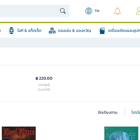
TH
อ
ไอที & แก็ตเจ็ต
ของเล่น & ของขวัญ
เครื่องเขียนและอุ
฿ 220.00
ราคาสุทธิ
(รวมภาษี)
จัดเรียงตาม
โปรโม