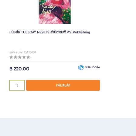
หนังสือ TUESDAY NIGHTS สำนักพิมพ์ P.S. Publishing
รหัสสินค้า DA16164
฿ 220.00
พร้อมจัดส่ง
เพิ่มสินค้า