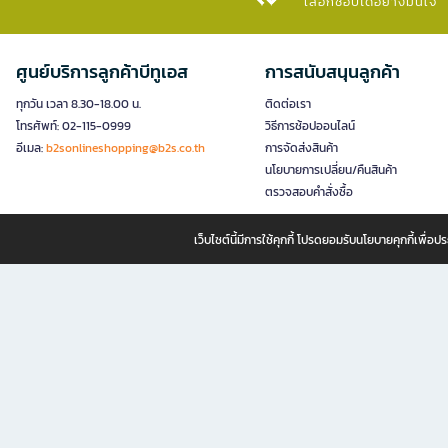
เลือกช้อปได้อย่างมั่นใจ​
ศูนย์บริการลูกค้าบีทูเอส
การสนับสนุนลูกค้า
ทุกวัน เวลา 8.30-18.00 น.
ติดต่อเรา
โทรศัพท์: 02-115-0999
วิธีการช้อปออนไลน์
อีเมล:
b2sonlineshopping@b2s.co.th
การจัดส่งสินค้า
นโยบายการเปลี่ยน/คืนสินค้า
ตรวจสอบคำสั่งซื้อ
เว็บไซต์นี้มีการใช้คุกกี้ โปรดยอมรับนโยบายคุกกี้เพื่