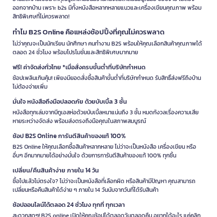
ออกจากบ้าน เพราะ b2s มีทั้งหนังสือหลากหลายแนวและเครื่องเขียนคุณภาพ พร้อม
สิทธิพิเศษที่ไม่ควรพลาด!
ทำไม B2S Online คือแหล่งช้อปปิ้งที่คุณไม่ควรพลาด
ไม่ว่าคุณจะเป็นนักเรียน นักศึกษา คนทำงาน B2S พร้อมให้คุณเลือกสินค้าคุณภาพได้
ตลอด 24 ชั่วโมง พร้อมโปรโมชั่นและสิทธิพิเศษมากมาย
ฟรี! ค่าจัดส่งทั่วไทย *เมื่อสั่งครบขั้นต่ำที่บริษัทกำหนด
ช้อปเพลินเกินคุ้ม! เพียงมียอดสั่งซื้อสินค้าขั้นต่ำที่บริษัทกำหนด รับสิทธิ์ส่งฟรีถึงบ้าน
ไม่ต้องจ่ายเพิ่ม
มั่นใจ หนังสือถึงมือปลอดภัย ด้วยบับเบิ้ล 3 ชั้น
หนังสือทุกเล่มจากบีทูเอสห่อด้วยบับเบิ้ลหนาแน่นถึง 3 ชั้น หมดกังวลเรื่องความเสีย
หายระหว่างจัดส่ง พร้อมส่งตรงถึงมือคุณในสภาพสมบูรณ์
ช้อป B2S Online การันตีสินค้าของแท้ 100%
B2S Online ให้คุณเลือกซื้อสินค้าหลากหลาย ไม่ว่าจะเป็นหนังสือ เครื่องเขียน หรือ
อื่นๆ อีกมากมายได้อย่างมั่นใจ ด้วยการการันตีสินค้าของแท้ 100% ทุกชิ้น
เปลี่ยน/คืนสินค้าง่าย ภายใน 14 วัน
ซื้อไปแล้วไม่ตรงใจ? ไม่ว่าจะเป็นหนังสือที่เลือกผิด หรือสินค้ามีปัญหา คุณสามารถ
เปลี่ยนหรือคืนสินค้าได้ง่าย ๆ ภายใน 14 วันนับจากวันที่ได้รับสินค้า
ช้อปออนไลน์ได้ตลอด 24 ชั่วโมง ทุกที่ ทุกเวลา
สะดวกสุดๆ! B2S online เปิดให้คุณช้อปได้ตลอดวันตลอดคืน อยากได้อะไร แค่คลิก