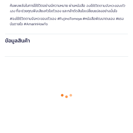
ค้นพบพลังในการใช้ชีวิตอย่างมีความหมาย ผ่านหนังสือ
จงใช้ชีวิตตามจังหวะของตัว
เอง
ที่จะช่วยคุณฟังเสียงหัวใจตัวเอง และกล้าตัดสินใจเปลี่ยนแปลงอย่างมั่นใจ
#จงใช้ชีวิตตามจังหวะของตัวเอง #FujinoTomoya #หนังสือพัฒนาตนเอง #แรง
บันดาลใจ #AmarinHowTo
ข้อมูลสินค้า