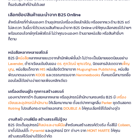
ก็รอรับสินค้าที่บ้านได้เลย!
เลือกช้อปสินค้าแนะนำจาก B2S Online
สำหรับใครที่กำลังมองหา ร้านอุปกรณ์เครื่องเขียนใกล้ฉัน หรืออยากแวะร้าน B2S แต่
ไม่สะดวก วันนี้เราได้รวบรวมสินค้าแนะนำจาก B2S Online มาให้คุณเลือกสรรได้ง่ายๆ
พร้อมตอบโจทย์ทุกไลฟ์สไตล์ ไม่ว่าคุณจะมองหา ร้านขายหนังสือ หรือสินค้าอื่นๆ
ก็ตาม
หนังสือหลากหลายสไตล์
B2S มี
หนังสือ
หลากหลายแนวจากสำนักพิมพ์ชั้นนำ ไม่ว่าจะเป็นนิยายยอดนิยมอย่าง
Lavender
, ตำราเรียนเข้มข้นของ
ดร. ศุภวัฒน์ พุกเจริญ
, นิตยสารอัปเดตจาก
เพ็ญ
บุญ
, หนังสือเด็กจาก
MIS
หนังสือจิตวิทยาจาก
Mugunghwa Publishing
, หนังสือ
พัฒนาตนเองจาก
KOOB
และวรรณกรรมจาก
Nanmeebooks
ทั้งหมดนี้สามารถซื้อ
ออนไลน์ได้อย่างง่ายดายเพียงคลิกเดียว
เครื่องเขียนคู่ใจ ทุกการสร้างสรรค์
มองหาปากกาดีๆ ดินสอหลากหลาย หรืออุปกรณ์สำนักงานครบครัน B2S มี
เครื่อง
เขียนและอุปกรณ์สำนักงาน
ให้เลือกมากมาย ตั้งแต่ปากกาลูกลื่น
Parker
ชุดดินสอกด
Rotring
ไปจนถึงกระดาษถ่ายเอกสาร
DOUBLE A
ให้คุณเลือกใช้ได้อย่างจุใจ
งานศิลป์ งานฝีมือ สร้างสรรค์ไม่รู้จบ
B2S จัดเต็มอุปกรณ์
ศิลปะและงานฝีมือ
สำหรับคนสร้างสรรค์ตัวจริง ทั้งสีไม้
Colleen
,
ขาตั้งไม้บนโต๊ะ
Pyramid
และอุปกรณ์ DIY ต่างๆ จาก
MONT MARTE
ให้คุณ
สร้างสรรค์ได้อย่างไร้ขีดจำกัด