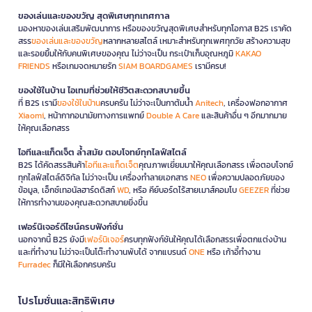
ของเล่นและของขวัญ สุดพิเศษทุกเทศกาล
มองหาของเล่นเสริมพัฒนาการ หรือของขวัญสุดพิเศษสำหรับทุกโอกาส B2S เราคัด
สรร
ของเล่นและของขวัญ
หลากหลายสไตล์ เหมาะสำหรับทุกเพศทุกวัย สร้างความสุข
และรอยยิ้มให้กับคนพิเศษของคุณ ไม่ว่าจะเป็น กระเป๋าเก็บอุณหภูมิ
KAKAO
FRIENDS
หรือเกมจดหมายรัก
SIAM BOARDGAMES
เรามีครบ!
ของใช้ในบ้าน ไอเทมที่ช่วยให้ชีวิตสะดวกสบายขึ้น
ที่ B2S เรามี
ของใช้ในบ้าน
ครบครัน ไม่ว่าจะเป็นกาต้มน้ำ
Anitech
, เครื่องฟอกอากาศ
Xiaomi
, หน้ากากอนามัยทางการแพทย์
Double A Care
และสินค้าอื่น ๆ อีกมากมาย
ให้คุณเลือกสรร
ไอทีและแก็ดเจ็ต ล้ำสมัย ตอบโจทย์ทุกไลฟ์สไตล์
B2S ได้คัดสรรสินค้า
ไอทีและแก็ดเจ็ต
คุณภาพเยี่ยมมาให้คุณเลือกสรร เพื่อตอบโจทย์
ทุกไลฟ์สไตล์ดิจิทัล ไม่ว่าจะเป็น เครื่องทำลายเอกสาร
NEO
เพื่อความปลอดภัยของ
ข้อมูล, เอ็กซ์เทอนัลฮาร์ดดิสก์
WD
, หรือ คีย์บอร์ดไร้สายเมาส์คอมโบ
GEEZER
ที่ช่วย
ให้การทำงานของคุณสะดวกสบายยิ่งขึ้น
เฟอร์นิเจอร์ดีไซน์ครบฟังก์ชั่น
นอกจากนี้ B2S ยังมี
เฟอร์นิเจอร์
ครบทุกฟังก์ชันให้คุณได้เลือกสรรเพื่อตกแต่งบ้าน
และที่ทำงาน ไม่ว่าจะเป็นโต๊ะทำงานพับได้ จากแบรนด์
ONE
หรือ เก้าอี้ทำงาน
Furradec
ก็มีให้เลือกครบครัน
โปรโมชั่นและสิทธิพิเศษ