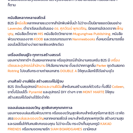
ก็ตาม
หนังสือหลากหลายสไตล์
B2S มี
หนังสือ
หลากหลายแนวจากสำนักพิมพ์ชั้นนำ ไม่ว่าจะเป็นนิยายยอดนิยมอย่าง
Lavender
, ตำราเรียนเข้มข้นของ
ดร. ศุภวัฒน์ พุกเจริญ
, นิตยสารอัปเดตจาก
เพ็ญ
บุญ
, หนังสือเด็กจาก
MIS
หนังสือจิตวิทยาจาก
Mugunghwa Publishing
, หนังสือ
พัฒนาตนเองจาก
KOOB
และวรรณกรรมจาก
Nanmeebooks
ทั้งหมดนี้สามารถซื้อ
ออนไลน์ได้อย่างง่ายดายเพียงคลิกเดียว
เครื่องเขียนคู่ใจ ทุกการสร้างสรรค์
มองหาปากกาดีๆ ดินสอหลากหลาย หรืออุปกรณ์สำนักงานครบครัน B2S มี
เครื่อง
เขียนและอุปกรณ์สำนักงาน
ให้เลือกมากมาย ตั้งแต่ปากกาลูกลื่น
Parker
ชุดดินสอกด
Rotring
ไปจนถึงกระดาษถ่ายเอกสาร
DOUBLE A
ให้คุณเลือกใช้ได้อย่างจุใจ
งานศิลป์ งานฝีมือ สร้างสรรค์ไม่รู้จบ
B2S จัดเต็มอุปกรณ์
ศิลปะและงานฝีมือ
สำหรับคนสร้างสรรค์ตัวจริง ทั้งสีไม้
Colleen
,
ขาตั้งไม้บนโต๊ะ
Pyramid
และอุปกรณ์ DIY ต่างๆ จาก
MONT MARTE
ให้คุณ
สร้างสรรค์ได้อย่างไร้ขีดจำกัด
ของเล่นและของขวัญ สุดพิเศษทุกเทศกาล
มองหาของเล่นเสริมพัฒนาการ หรือของขวัญสุดพิเศษสำหรับทุกโอกาส B2S เราคัด
สรร
ของเล่นและของขวัญ
หลากหลายสไตล์ เหมาะสำหรับทุกเพศทุกวัย สร้างความสุข
และรอยยิ้มให้กับคนพิเศษของคุณ ไม่ว่าจะเป็น กระเป๋าเก็บอุณหภูมิ
KAKAO
FRIENDS
หรือเกมจดหมายรัก
SIAM BOARDGAMES
เรามีครบ!