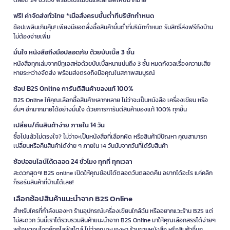
ฟรี! ค่าจัดส่งทั่วไทย *เมื่อสั่งครบขั้นต่ำที่บริษัทกำหนด
ช้อปเพลินเกินคุ้ม! เพียงมียอดสั่งซื้อสินค้าขั้นต่ำที่บริษัทกำหนด รับสิทธิ์ส่งฟรีถึงบ้าน
ไม่ต้องจ่ายเพิ่ม
มั่นใจ หนังสือถึงมือปลอดภัย ด้วยบับเบิ้ล 3 ชั้น
หนังสือทุกเล่มจากบีทูเอสห่อด้วยบับเบิ้ลหนาแน่นถึง 3 ชั้น หมดกังวลเรื่องความเสีย
หายระหว่างจัดส่ง พร้อมส่งตรงถึงมือคุณในสภาพสมบูรณ์
ช้อป B2S Online การันตีสินค้าของแท้ 100%
B2S Online ให้คุณเลือกซื้อสินค้าหลากหลาย ไม่ว่าจะเป็นหนังสือ เครื่องเขียน หรือ
อื่นๆ อีกมากมายได้อย่างมั่นใจ ด้วยการการันตีสินค้าของแท้ 100% ทุกชิ้น
เปลี่ยน/คืนสินค้าง่าย ภายใน 14 วัน
ซื้อไปแล้วไม่ตรงใจ? ไม่ว่าจะเป็นหนังสือที่เลือกผิด หรือสินค้ามีปัญหา คุณสามารถ
เปลี่ยนหรือคืนสินค้าได้ง่าย ๆ ภายใน 14 วันนับจากวันที่ได้รับสินค้า
ช้อปออนไลน์ได้ตลอด 24 ชั่วโมง ทุกที่ ทุกเวลา
สะดวกสุดๆ! B2S online เปิดให้คุณช้อปได้ตลอดวันตลอดคืน อยากได้อะไร แค่คลิก
ก็รอรับสินค้าที่บ้านได้เลย!
เลือกช้อปสินค้าแนะนำจาก B2S Online
สำหรับใครที่กำลังมองหา ร้านอุปกรณ์เครื่องเขียนใกล้ฉัน หรืออยากแวะร้าน B2S แต่
ไม่สะดวก วันนี้เราได้รวบรวมสินค้าแนะนำจาก B2S Online มาให้คุณเลือกสรรได้ง่ายๆ
พร้อมตอบโจทย์ทุกไลฟ์สไตล์ ไม่ว่าคุณจะมองหา ร้านขายหนังสือ หรือสินค้าอื่นๆ