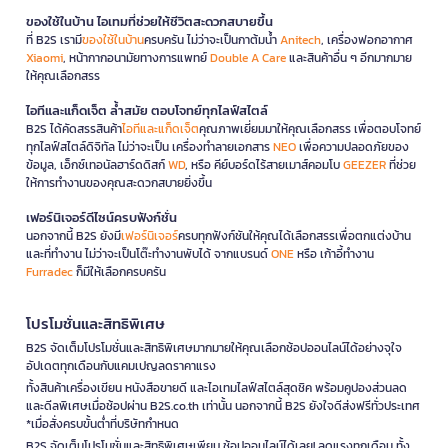
ของใช้ในบ้าน ไอเทมที่ช่วยให้ชีวิตสะดวกสบายขึ้น
ที่ B2S เรามี
ของใช้ในบ้าน
ครบครัน ไม่ว่าจะเป็นกาต้มน้ำ
Anitech
, เครื่องฟอกอากาศ
Xiaomi
, หน้ากากอนามัยทางการแพทย์
Double A Care
และสินค้าอื่น ๆ อีกมากมาย
ให้คุณเลือกสรร
ไอทีและแก็ดเจ็ต ล้ำสมัย ตอบโจทย์ทุกไลฟ์สไตล์
B2S ได้คัดสรรสินค้า
ไอทีและแก็ดเจ็ต
คุณภาพเยี่ยมมาให้คุณเลือกสรร เพื่อตอบโจทย์
ทุกไลฟ์สไตล์ดิจิทัล ไม่ว่าจะเป็น เครื่องทำลายเอกสาร
NEO
เพื่อความปลอดภัยของ
ข้อมูล, เอ็กซ์เทอนัลฮาร์ดดิสก์
WD
, หรือ คีย์บอร์ดไร้สายเมาส์คอมโบ
GEEZER
ที่ช่วย
ให้การทำงานของคุณสะดวกสบายยิ่งขึ้น
เฟอร์นิเจอร์ดีไซน์ครบฟังก์ชั่น
นอกจากนี้ B2S ยังมี
เฟอร์นิเจอร์
ครบทุกฟังก์ชันให้คุณได้เลือกสรรเพื่อตกแต่งบ้าน
และที่ทำงาน ไม่ว่าจะเป็นโต๊ะทำงานพับได้ จากแบรนด์
ONE
หรือ เก้าอี้ทำงาน
Furradec
ก็มีให้เลือกครบครัน
โปรโมชั่นและสิทธิพิเศษ
B2S จัดเต็มโปรโมชั่นและสิทธิพิเศษมากมายให้คุณเลือกช้อปออนไลน์ได้อย่างจุใจ
อัปเดตทุกเดือนกับแคมเปญลดราคาแรง
ทั้งสินค้าเครื่องเขียน หนังสือขายดี และไอเทมไลฟ์สไตล์สุดชิค พร้อมคูปองส่วนลด
และดีลพิเศษเมื่อช้อปผ่าน B2S.co.th เท่านั้น นอกจากนี้ B2S ยังใจดีส่งฟรีทั่วประเทศ
*เมื่อสั่งครบขั้นต่ำที่บริษัทกำหนด
B2S จัดเต็มโปรโมชั่นและสิทธิพิเศษเพียบ ช้อปออนไลน์ได้เลย! ลดแรงทุกเดือน ทั้ง