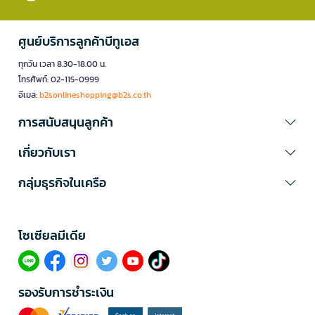
ศูนย์บริการลูกค้าบีทูเอส
ทุกวัน เวลา 8.30-18.00 น.
โทรศัพท์: 02-115-0999
อีเมล:
b2sonlineshopping@b2s.co.th
การสนับสนุนลูกค้า
เกี่ยวกับเรา
กลุ่มธุรกิจในเครือ
โซเซียลมีเดีย​
รองรับการชำระเงิน