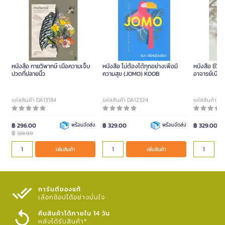
หนังสือ กายวิพากษ์ เมื่อความเจ็บ
หนังสือ ไม่ต้องได้ทุกอย่างเพื่อมี
หนังสือ ชีวิต
ปวดที่ปลายนิ้ว
ความสุข (JOMO) KOOB
อาจารย์เบียร
รหัสสินค้า DA13184
รหัสสินค้า DA12324
รหัสสินค้า D
฿ 296.00
พร้อมจัดส่ง
฿ 329.00
พร้อมจัดส่ง
฿ 329.00
฿
329.00
เพิ่มสินค้า
เพิ่มสินค้า
การันตีของแท้
เลือกช้อปได้อย่างมั่นใจ​
คืนสินค้าได้ภายใน 14 วัน
หลังได้รับสินค้า*