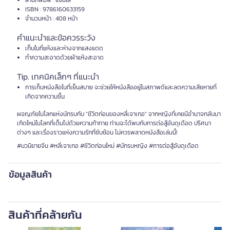
สำนักพิมพ์ : แจ่มใส
ISBN : 9786160633159
จำนวนหน้า : 408 หน้า
คำแนะนำและข้อควรระวัง
เก็บในที่แห้งและห่างจากแสงแดด
ทำความสะอาดด้วยผ้าแห้งสะอาด
Tip. เทคนิคเล็กๆ ที่แนะนำ
การเก็บหนังสือในที่เย็นสบาย จะช่วยให้หนังสืออยู่ในสภาพดีและลดความเสียหายที่
เกิดจากความชื้น
ผจญภัยในโลกแห่งนักรบกับ "ชีวิตก่อนของหลี่เจาเกอ" จากหญิงที่เคยมีอำนาจกลับมา
เกิดใหม่ในโลกที่เต็มไปด้วยความท้าทาย ท่านจะได้พบกับการต่อสู้อันดุเดือด ปริศนา
ต่างๆ และเรื่องราวแห่งความรักที่ซับซ้อน ไม่ควรพลาดหนังสือเล่มนี้!
#นวนิยายจีน #หลี่เจาเกอ #ชีวิตก่อนใหม่ #นักรบหญิง #การต่อสู้อันดุเดือด
ข้อมูลสินค้า
สินค้าที่คล้ายกัน