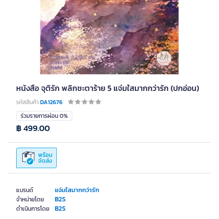
หนังสือ จุติรัก พลิกชะตาร้าย 5 แจ่มใสมากกว่ารัก (ปกอ่อน)
รหัสสินค้า
DA12676
ร่วมรายการผ่อน 0%
฿ 499.00
พร้อม
จัดส่ง
แจ่มใสมากกว่ารัก
แบรนด์
B2S
จำหน่ายโดย
B2S
ดำเนินการโดย