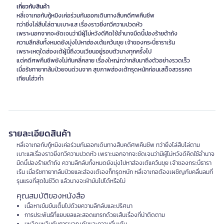
เกี่ยวกับสินค้า
หลี่เจาเกอกับกู้หมิงเค่อร่วมกันออกเดินทางสืบคดีศพคืนชีพ
ทว่ายิ่งไล่สืบไล่ตามเบาะแส เรื่องราวยิ่งทวีความปวดหัว
เพราะนอกจากจะชัดเจนว่ามีผู้ไม่หวังดีคิดใช้อำนาจมืดนี้ปองร้ายต้าถัง
ความลึกลับทั้งหมดยังมุ่งไปหาฮ่องเต้แคว้นขุย เจ้าของกระบี่ธาราเร้น
เพราะเหตุใดฮ่องเต้ผู้นี้ถึงวนเวียนอยู่รอบตัวนางทุกครั้งไป
แต่คดีศพคืนชีพยังไม่ทันคลี่คลาย เรื่องใหญ่กว่ากลับมาถึงตัวอย่างรวดเร็ว
เมื่อรัชทายาทล้มป่วยจนด่วนจาก สุขภาพฮ่องเต้ทรุดหนักก่อนเสด็จสวรรคต
เทียนโฮ่วกำ
รายละเอียดสินค้า
หลี่เจาเกอกับกู้หมิงเค่อร่วมกันออกเดินทางสืบคดีศพคืนชีพ ทว่ายิ่งไล่สืบไล่ตาม
เบาะแสเรื่องราวยิ่งทวีความปวดหัว เพราะนอกจากจะชัดเจนว่ามีผู้ไม่หวังดีคิดใช้อำนาจ
มืดนี้ปองร้ายต้าถัง ความลึกลับทั้งหมดยังมุ่งไปหาฮ่องเต้แคว้นขุย เจ้าของกระบี่ธารา
เร้น เมื่อรัชทายาทล้มป่วยและฮ่องเต้เองก็ทรุดหนัก หลี่เจาเกอต้องเผชิญกับคลื่นลมที่
รุนแรงที่สุดในชีวิต แล้วนางจะฝ่ามันไปได้หรือไม่
คุณสมบัติของหนังสือ
เนื้อหาเข้มข้นเต็มไปด้วยความลึกลับและปริศนา
การประพันธ์ที่แยบยลและสอดแทรกด้วยเส้นเรื่องที่น่าติดตาม