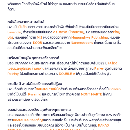
พร้อมตอบโจทย์ทุกไลฟ์สไตล์ ไม่ว่าคุณจะมองหา ร้านขายหนังสือ หรือสินค้าอื่นๆ
ก็ตาม
หนังสือหลากหลายสไตล์
B2S มี
หนังสือ
หลากหลายแนวจากสำนักพิมพ์ชั้นนำ ไม่ว่าจะเป็นนิยายยอดนิยมอย่าง
Lavender
, ตำราเรียนเข้มข้นของ
ดร. ศุภวัฒน์ พุกเจริญ
, นิตยสารอัปเดตจาก
เพ็ญ
บุญ
, หนังสือเด็กจาก
MIS
หนังสือจิตวิทยาจาก
Mugunghwa Publishing
, หนังสือ
พัฒนาตนเองจาก
KOOB
และวรรณกรรมจาก
Nanmeebooks
ทั้งหมดนี้สามารถซื้อ
ออนไลน์ได้อย่างง่ายดายเพียงคลิกเดียว
เครื่องเขียนคู่ใจ ทุกการสร้างสรรค์
มองหาปากกาดีๆ ดินสอหลากหลาย หรืออุปกรณ์สำนักงานครบครัน B2S มี
เครื่อง
เขียนและอุปกรณ์สำนักงาน
ให้เลือกมากมาย ตั้งแต่ปากกาลูกลื่น
Parker
ชุดดินสอกด
Rotring
ไปจนถึงกระดาษถ่ายเอกสาร
DOUBLE A
ให้คุณเลือกใช้ได้อย่างจุใจ
งานศิลป์ งานฝีมือ สร้างสรรค์ไม่รู้จบ
B2S จัดเต็มอุปกรณ์
ศิลปะและงานฝีมือ
สำหรับคนสร้างสรรค์ตัวจริง ทั้งสีไม้
Colleen
,
ขาตั้งไม้บนโต๊ะ
Pyramid
และอุปกรณ์ DIY ต่างๆ จาก
MONT MARTE
ให้คุณ
สร้างสรรค์ได้อย่างไร้ขีดจำกัด
ของเล่นและของขวัญ สุดพิเศษทุกเทศกาล
มองหาของเล่นเสริมพัฒนาการ หรือของขวัญสุดพิเศษสำหรับทุกโอกาส B2S เราคัด
สรร
ของเล่นและของขวัญ
หลากหลายสไตล์ เหมาะสำหรับทุกเพศทุกวัย สร้างความสุข
และรอยยิ้มให้กับคนพิเศษของคุณ ไม่ว่าจะเป็น กระเป๋าเก็บอุณหภูมิ
KAKAO