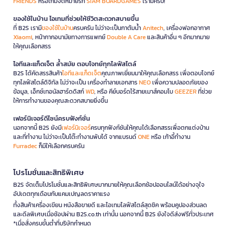
FRIENDS
หรือเกมจดหมายรัก
SIAM BOARDGAMES
เรามีครบ!
ของใช้ในบ้าน ไอเทมที่ช่วยให้ชีวิตสะดวกสบายขึ้น
ที่ B2S เรามี
ของใช้ในบ้าน
ครบครัน ไม่ว่าจะเป็นกาต้มน้ำ
Anitech
, เครื่องฟอกอากาศ
Xiaomi
, หน้ากากอนามัยทางการแพทย์
Double A Care
และสินค้าอื่น ๆ อีกมากมาย
ให้คุณเลือกสรร
ไอทีและแก็ดเจ็ต ล้ำสมัย ตอบโจทย์ทุกไลฟ์สไตล์
B2S ได้คัดสรรสินค้า
ไอทีและแก็ดเจ็ต
คุณภาพเยี่ยมมาให้คุณเลือกสรร เพื่อตอบโจทย์
ทุกไลฟ์สไตล์ดิจิทัล ไม่ว่าจะเป็น เครื่องทำลายเอกสาร
NEO
เพื่อความปลอดภัยของ
ข้อมูล, เอ็กซ์เทอนัลฮาร์ดดิสก์
WD
, หรือ คีย์บอร์ดไร้สายเมาส์คอมโบ
GEEZER
ที่ช่วย
ให้การทำงานของคุณสะดวกสบายยิ่งขึ้น
เฟอร์นิเจอร์ดีไซน์ครบฟังก์ชั่น
นอกจากนี้ B2S ยังมี
เฟอร์นิเจอร์
ครบทุกฟังก์ชันให้คุณได้เลือกสรรเพื่อตกแต่งบ้าน
และที่ทำงาน ไม่ว่าจะเป็นโต๊ะทำงานพับได้ จากแบรนด์
ONE
หรือ เก้าอี้ทำงาน
Furradec
ก็มีให้เลือกครบครัน
โปรโมชั่นและสิทธิพิเศษ
B2S จัดเต็มโปรโมชั่นและสิทธิพิเศษมากมายให้คุณเลือกช้อปออนไลน์ได้อย่างจุใจ
อัปเดตทุกเดือนกับแคมเปญลดราคาแรง
ทั้งสินค้าเครื่องเขียน หนังสือขายดี และไอเทมไลฟ์สไตล์สุดชิค พร้อมคูปองส่วนลด
และดีลพิเศษเมื่อช้อปผ่าน B2S.co.th เท่านั้น นอกจากนี้ B2S ยังใจดีส่งฟรีทั่วประเทศ
*เมื่อสั่งครบขั้นต่ำที่บริษัทกำหนด