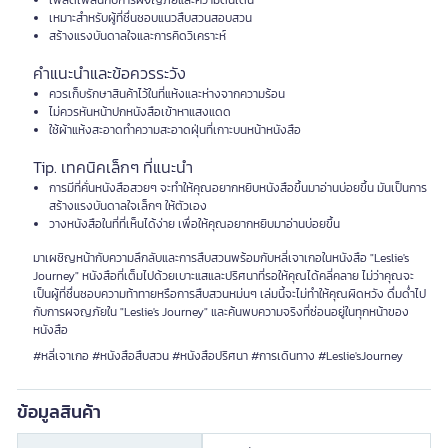
เพลิดเพลินกับการผจญภัยและความตื่นเต้น
เหมาะสำหรับผู้ที่ชื่นชอบแนวสืบสวนสอบสวน
สร้างแรงบันดาลใจและการคิดวิเคราะห์
คำแนะนำและข้อควรระวัง
ควรเก็บรักษาสินค้าไว้ในที่แห้งและห่างจากความร้อน
ไม่ควรหันหน้าปกหนังสือเข้าหาแสงแดด
ใช้ผ้าแห้งสะอาดทำความสะอาดฝุ่นที่เกาะบนหน้าหนังสือ
Tip. เทคนิคเล็กๆ ที่แนะนำ
การมีที่คั่นหนังสือสวยๆ จะทำให้คุณอยากหยิบหนังสือขึ้นมาอ่านบ่อยขึ้น มันเป็นการ
สร้างแรงบันดาลใจเล็กๆ ให้ตัวเอง
วางหนังสือในที่ที่เห็นได้ง่าย เพื่อให้คุณอยากหยิบมาอ่านบ่อยขึ้น
มาเผชิญหน้ากับความลึกลับและการสืบสวนพร้อมกับหลี่เจาเกอในหนังสือ "Leslie's
Journey" หนังสือที่เต็มไปด้วยเบาะแสและปริศนาที่รอให้คุณได้คลี่คลาย ไม่ว่าคุณจะ
เป็นผู้ที่ชื่นชอบความท้าทายหรือการสืบสวนหม่นๆ เล่มนี้จะไม่ทำให้คุณผิดหวัง ดื่มด่ำไป
กับการผจญภัยใน "Leslie's Journey" และค้นพบความจริงที่ซ่อนอยู่ในทุกหน้าของ
หนังสือ
#หลี่เจาเกอ #หนังสือสืบสวน #หนังสือปริศนา #การเดินทาง #Leslie'sJourney
ข้อมูลสินค้า