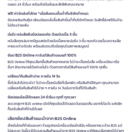
ตลอด 24 ชั่วโมง พร้อมโปรโมชั่นและสิทธิพิเศษมากมาย
ฟรี! ค่าจัดส่งทั่วไทย *เมื่อสั่งครบขั้นต่ำที่บริษัทกำหนด
ช้อปเพลินเกินคุ้ม! เพียงมียอดสั่งซื้อสินค้าขั้นต่ำที่บริษัทกำหนด รับสิทธิ์ส่งฟรีถึงบ้าน
ไม่ต้องจ่ายเพิ่ม
มั่นใจ หนังสือถึงมือปลอดภัย ด้วยบับเบิ้ล 3 ชั้น
หนังสือทุกเล่มจากบีทูเอสห่อด้วยบับเบิ้ลหนาแน่นถึง 3 ชั้น หมดกังวลเรื่องความเสีย
หายระหว่างจัดส่ง พร้อมส่งตรงถึงมือคุณในสภาพสมบูรณ์
ช้อป B2S Online การันตีสินค้าของแท้ 100%
B2S Online ให้คุณเลือกซื้อสินค้าหลากหลาย ไม่ว่าจะเป็นหนังสือ เครื่องเขียน หรือ
อื่นๆ อีกมากมายได้อย่างมั่นใจ ด้วยการการันตีสินค้าของแท้ 100% ทุกชิ้น
เปลี่ยน/คืนสินค้าง่าย ภายใน 14 วัน
ซื้อไปแล้วไม่ตรงใจ? ไม่ว่าจะเป็นหนังสือที่เลือกผิด หรือสินค้ามีปัญหา คุณสามารถ
เปลี่ยนหรือคืนสินค้าได้ง่าย ๆ ภายใน 14 วันนับจากวันที่ได้รับสินค้า
ช้อปออนไลน์ได้ตลอด 24 ชั่วโมง ทุกที่ ทุกเวลา
สะดวกสุดๆ! B2S online เปิดให้คุณช้อปได้ตลอดวันตลอดคืน อยากได้อะไร แค่คลิก
ก็รอรับสินค้าที่บ้านได้เลย!
เลือกช้อปสินค้าแนะนำจาก B2S Online
สำหรับใครที่กำลังมองหา ร้านอุปกรณ์เครื่องเขียนใกล้ฉัน หรืออยากแวะร้าน B2S แต่
ไม่สะดวก วันนี้เราได้รวบรวมสินค้าแนะนำจาก B2S Online มาให้คุณเลือกสรรได้ง่ายๆ