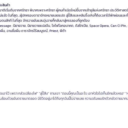
ับสินค้า
าติเริ่มต้นจากศรัทธา พินาศเพราะศรัทธา ผู้คนกำเนิดใหม่ขึ้นจากเถ้าธุลีแห่งศรัทธา ประวัติศาสตร์
ม่แล้ว ในที่สุด…ผู้ปกครองดาราจักรหมายเลขแปด ลู่ปี้สิงและหลินจิ้งเหิงก็ถึงเวลาได้พักผ่อนแล
ตนสักที ในที่สุด จักรวาลอันแสนวุ่นวายก็กลับมาสู่ครรลองที่ถูกต้อง
essage : นิยายวาย, นิยายวายแปลจีน, ไซไฟโลกอนาคต, ดิสโทเปีย, Space Opera, Can Ci Pi
อผิ่น, ฉานชื่อผิ่น ดาราจักรไร้สมบูรณ์, Priest, พีต้า
อาไว้ เพราะกลัวเปลืองไฟ" "ลู่ปี้สิง" ถามเขา "ตอนนี้คุณเป็นอะไร เอาหัวใจไปเก็บอีกแล้วเหรอ" "ห
้อมล้อมด้วยอันตรายมาตลอด มีชีวิตอยู่มาได้ถึงทุกวันนี้ไม่ง่ายเลย ความจริงผมรักตัวกลัวตายมากน