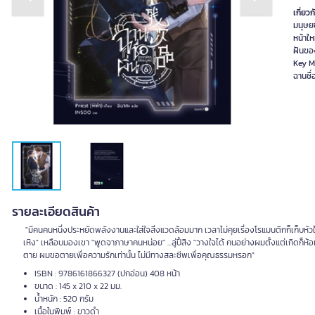
Previous slide
Next slide
เกี่ยวก
มนุษยช
หน้าให
ฝันของ
Key M
ฉานชื่
รายละเอียดสินค้า
"มีคนคนหนึ่งประหยัดพลังงานและใส่ใจสิ่งแวดล้อมมาก เวลาไม่คุยเรื่องโรแมนติกก็เก็บหัวใจเ
เหิง" เหลือบมองเขา "พูดจาภาษาคนหน่อย" ...ลู่ปี้สิง "วางใจได้ คนอย่างผมตั้งแต่เกิดก็ห
ตาย ผมขอตายเพื่อความรักเท่านั้น ไม่มีทางสละชีพเพื่อคุณธรรมหรอก"
ISBN : 9786161866327 (ปกอ่อน) 408 หน้า
ขนาด : 145 x 210 x 22 มม.
น้ำหนัก : 520 กรัม
เนื้อในพิมพ์ : ขาวดำ