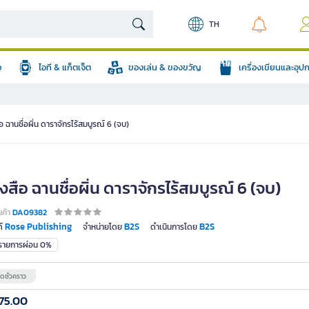
TH
อ
ไอที & แก็ตเจ็ต
ของเล่น & ของขวัญ
เครื่องเขียนและอุ
อ ฉานชื่อผิ่น ดาราจักรไร้สมบูรณ์ 6 (จบ)
งสือ ฉานชื่อผิ่น ดาราจักรไร้สมบูรณ์ 6 (จบ)
นค้า
DA09382
Rose Publishing
B2S
B2S
์
จำหน่ายโดย
ดำเนินการโดย
มรายการผ่อน 0%
ดชั่วคราว
75.00