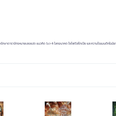
ลาเพื่อรักษาดาราจักรหมายเลขแปด แนวคิด Sci-fi โลกอนาคต ไซไฟดิสโทเปีย และความโรแมนติกในน