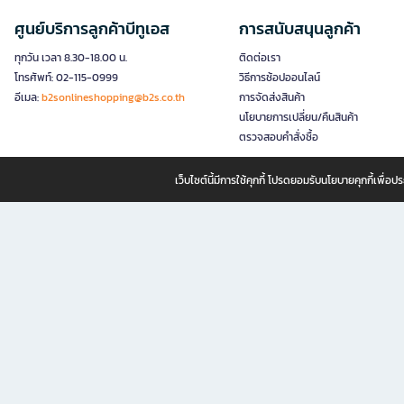
ศูนย์บริการลูกค้าบีทูเอส
การสนับสนุนลูกค้า
ทุกวัน เวลา 8.30-18.00 น.
ติดต่อเรา
โทรศัพท์: 02-115-0999
วิธีการช้อปออนไลน์
อีเมล:
b2sonlineshopping@b2s.co.th
การจัดส่งสินค้า
นโยบายการเปลี่ยน/คืนสินค้า
ตรวจสอบคำสั่งซื้อ
เว็บไซต์นี้มีการใช้คุกกี้ โปรดยอมรับนโยบายคุกกี้เพื่
B2S ธุรกิจในเครือ เซ็นทรัล รีเทล คอร์ปอเรชั่น จำกัด (มหาชน)