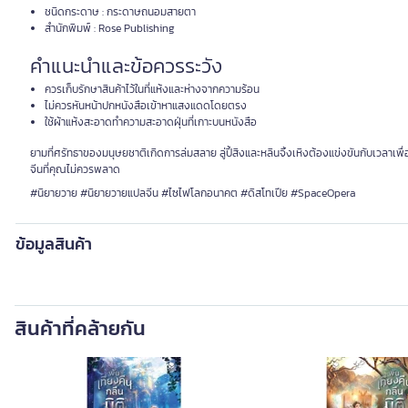
ชนิดกระดาษ : กระดาษถนอมสายตา
สำนักพิมพ์ : Rose Publishing
คำแนะนำและข้อควรระวัง
ควรเก็บรักษาสินค้าไว้ในที่แห้งและห่างจากความร้อน
ไม่ควรหันหน้าปกหนังสือเข้าหาแสงแดดโดยตรง
ใช้ผ้าแห้งสะอาดทำความสะอาดฝุ่นที่เกาะบนหนังสือ
ยามที่ศรัทธาของมนุษยชาติเกิดการล่มสลาย ลู่ปี้สิงและหลินจิ้งเหิงต้องแข่งขันกับเว
จีนที่คุณไม่ควรพลาด
#นิยายวาย #นิยายวายแปลจีน #ไซไฟโลกอนาคต #ดิสโทเปีย #SpaceOpera
ข้อมูลสินค้า
สินค้าที่คล้ายกัน