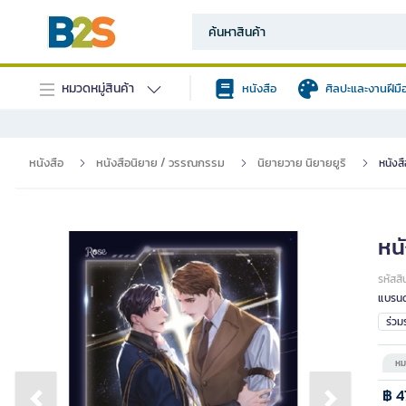
หมวดหมู่สินค้า
หนังสือ
ศิลปะและงานฝีมื
หนังสือ
หนังสือนิยาย / วรรณกรรม
นิยายวาย นิยายยูริ
หนังสื
หนั
รหัสสิ
แบรนด
ร่ว
หม
฿ 4