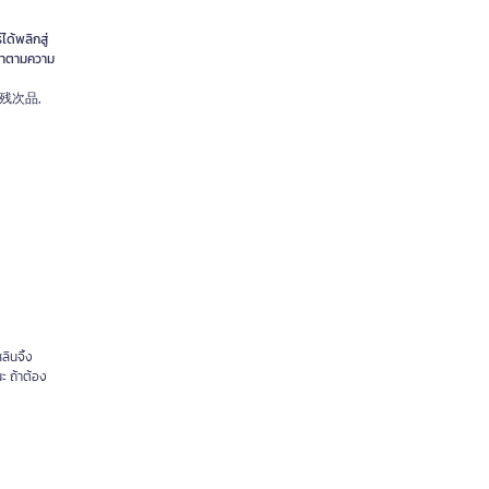
ได้พลิกสู่
ะทำตามความ
n, 残次品,
ลินจิ้ง
ะ ถ้าต้อง