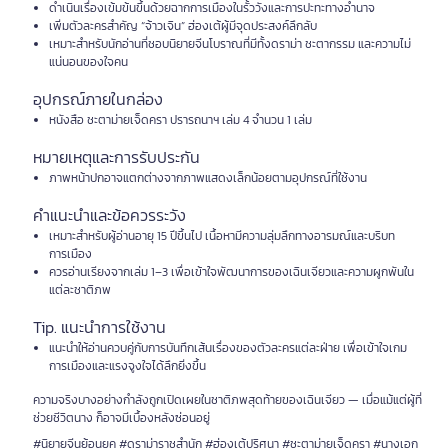
ดำเนินเรื่องเข้มข้นขึ้นด้วยฉากการเมืองในรั้ววังและการปะทะทางอำนาจ
เพิ่มตัวละครสำคัญ “จ้าวเจิน” ฮ่องเต้ผู้มีจุดประสงค์ลึกลับ
เหมาะสำหรับนักอ่านที่ชอบนิยายจีนโบราณที่มีทั้งดราม่า ชะตากรรม และความไม่
แน่นอนของใจคน
อุปกรณ์ภายในกล่อง
หนังสือ ชะตาม่ายเจ็ดครา ปรารถนาฯ เล่ม 4 จำนวน 1 เล่ม
หมายเหตุและการรับประกัน
ภาพหน้าปกอาจแตกต่างจากภาพแสดงเล็กน้อยตามอุปกรณ์ที่ใช้งาน
คำแนะนำและข้อควรระวัง
เหมาะสำหรับผู้อ่านอายุ 15 ปีขึ้นไป เนื้อหามีความลุ่มลึกทางอารมณ์และบริบท
การเมือง
ควรอ่านเรียงจากเล่ม 1–3 เพื่อเข้าใจพัฒนาการของเฉินเจียวและความผูกพันใน
แต่ละชาติภพ
Tip. แนะนำการใช้งาน
แนะนำให้อ่านควบคู่กับการบันทึกเส้นเรื่องของตัวละครแต่ละฝ่าย เพื่อเข้าใจเกม
การเมืองและแรงจูงใจได้ลึกยิ่งขึ้น
ความจริงบางอย่างกำลังถูกเปิดเผยในชาติภพสุดท้ายของเฉินเจียว — เมื่อแม้แต่ผู้ที่
ช่วยชีวิตนาง ก็อาจมีเบื้องหลังซ่อนอยู่
#นิยายจีนย้อนยุค #ดราม่าราชสำนัก #ฮ่องเต้ปริศนา #ชะตาม่ายเจ็ดครา #นางเอก