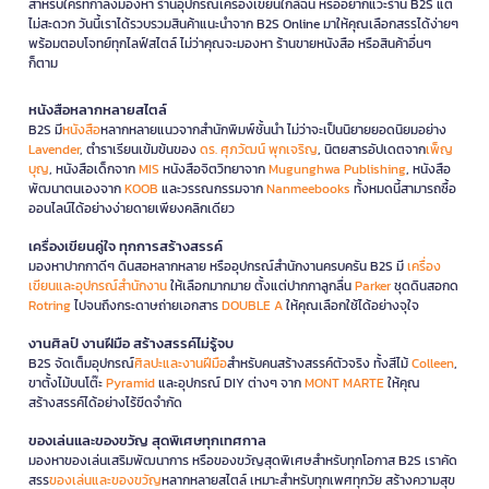
สำหรับใครที่กำลังมองหา ร้านอุปกรณ์เครื่องเขียนใกล้ฉัน หรืออยากแวะร้าน B2S แต่
ไม่สะดวก วันนี้เราได้รวบรวมสินค้าแนะนำจาก B2S Online มาให้คุณเลือกสรรได้ง่ายๆ
พร้อมตอบโจทย์ทุกไลฟ์สไตล์ ไม่ว่าคุณจะมองหา ร้านขายหนังสือ หรือสินค้าอื่นๆ
ก็ตาม
หนังสือหลากหลายสไตล์
B2S มี
หนังสือ
หลากหลายแนวจากสำนักพิมพ์ชั้นนำ ไม่ว่าจะเป็นนิยายยอดนิยมอย่าง
Lavender
, ตำราเรียนเข้มข้นของ
ดร. ศุภวัฒน์ พุกเจริญ
, นิตยสารอัปเดตจาก
เพ็ญ
บุญ
, หนังสือเด็กจาก
MIS
หนังสือจิตวิทยาจาก
Mugunghwa Publishing
, หนังสือ
พัฒนาตนเองจาก
KOOB
และวรรณกรรมจาก
Nanmeebooks
ทั้งหมดนี้สามารถซื้อ
ออนไลน์ได้อย่างง่ายดายเพียงคลิกเดียว
เครื่องเขียนคู่ใจ ทุกการสร้างสรรค์
มองหาปากกาดีๆ ดินสอหลากหลาย หรืออุปกรณ์สำนักงานครบครัน B2S มี
เครื่อง
เขียนและอุปกรณ์สำนักงาน
ให้เลือกมากมาย ตั้งแต่ปากกาลูกลื่น
Parker
ชุดดินสอกด
Rotring
ไปจนถึงกระดาษถ่ายเอกสาร
DOUBLE A
ให้คุณเลือกใช้ได้อย่างจุใจ
งานศิลป์ งานฝีมือ สร้างสรรค์ไม่รู้จบ
B2S จัดเต็มอุปกรณ์
ศิลปะและงานฝีมือ
สำหรับคนสร้างสรรค์ตัวจริง ทั้งสีไม้
Colleen
,
ขาตั้งไม้บนโต๊ะ
Pyramid
และอุปกรณ์ DIY ต่างๆ จาก
MONT MARTE
ให้คุณ
สร้างสรรค์ได้อย่างไร้ขีดจำกัด
ของเล่นและของขวัญ สุดพิเศษทุกเทศกาล
มองหาของเล่นเสริมพัฒนาการ หรือของขวัญสุดพิเศษสำหรับทุกโอกาส B2S เราคัด
สรร
ของเล่นและของขวัญ
หลากหลายสไตล์ เหมาะสำหรับทุกเพศทุกวัย สร้างความสุข