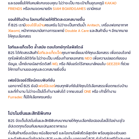
และรอยยิ้มให้กับคนพิเศษของคุณ ไม่ว่าจะเป็น กระเป๋าเก็บอุณหภูมิ
KAKAO
FRIENDS
หรือเกมจดหมายรัก
SIAM BOARDGAMES
เรามีครบ!
ของใช้ในบ้าน ไอเทมที่ช่วยให้ชีวิตสะดวกสบายขึ้น
ที่ B2S เรามี
ของใช้ในบ้าน
ครบครัน ไม่ว่าจะเป็นกาต้มน้ำ
Anitech
, เครื่องฟอกอากาศ
Xiaomi
, หน้ากากอนามัยทางการแพทย์
Double A Care
และสินค้าอื่น ๆ อีกมากมาย
ให้คุณเลือกสรร
ไอทีและแก็ดเจ็ต ล้ำสมัย ตอบโจทย์ทุกไลฟ์สไตล์
B2S ได้คัดสรรสินค้า
ไอทีและแก็ดเจ็ต
คุณภาพเยี่ยมมาให้คุณเลือกสรร เพื่อตอบโจทย์
ทุกไลฟ์สไตล์ดิจิทัล ไม่ว่าจะเป็น เครื่องทำลายเอกสาร
NEO
เพื่อความปลอดภัยของ
ข้อมูล, เอ็กซ์เทอนัลฮาร์ดดิสก์
WD
, หรือ คีย์บอร์ดไร้สายเมาส์คอมโบ
GEEZER
ที่ช่วย
ให้การทำงานของคุณสะดวกสบายยิ่งขึ้น
เฟอร์นิเจอร์ดีไซน์ครบฟังก์ชั่น
นอกจากนี้ B2S ยังมี
เฟอร์นิเจอร์
ครบทุกฟังก์ชันให้คุณได้เลือกสรรเพื่อตกแต่งบ้าน
และที่ทำงาน ไม่ว่าจะเป็นโต๊ะทำงานพับได้ จากแบรนด์
ONE
หรือ เก้าอี้ทำงาน
Furradec
ก็มีให้เลือกครบครัน
โปรโมชั่นและสิทธิพิเศษ
B2S จัดเต็มโปรโมชั่นและสิทธิพิเศษมากมายให้คุณเลือกช้อปออนไลน์ได้อย่างจุใจ
อัปเดตทุกเดือนกับแคมเปญลดราคาแรง
ทั้งสินค้าเครื่องเขียน หนังสือขายดี และไอเทมไลฟ์สไตล์สุดชิค พร้อมคูปองส่วนลด
และดีลพิเศษเมื่อช้อปผ่าน B2S.co.th เท่านั้น นอกจากนี้ B2S ยังใจดีส่งฟรีทั่วประเทศ