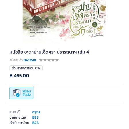
หนังสือ ชะตาม่ายเจ็ดครา ปรารถนาฯ เล่ม 4
รหัสสินค้า
DA13518
ร่วมรายการผ่อน 0%
฿ 465.00
พร้อม
จัดส่ง
อรุณ
แบรนด์
B2S
จำหน่ายโดย
B2S
ดำเนินการโดย