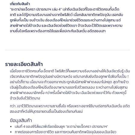
เกี่ยวกับสินค้า
"ชะตาม่ายเจ็ดครา ปรารถนาฯ เล่ม 4" เล่าถึงเฉินเจียวที่ไขชะตาชีวิตครบทั้งเจ็ด
ชาติ และได้รู้ความจริงบางอย่างจากโพธิสัตว์ เมื่อกลับมาชาติภพปัจจุบัน เธอกลับ
ถูกฝังทั้งเป็น จนจ้าวเจิน ฮ่องเต้องค์ใหม่มาช่วยชีวิตเธอระหว่างทางไปสุสาน แต่
สายฟ้าฟาดใส่จ้าวเจิน และเฉินเจียวช่วยชีวิตเขา จ้าวเจินจะไว้ชีวิตเธอเพราะความ
ซาบซึ้งใจหรือเพราะต้องการใช้เธอเพื่อปะทะกับเฉินหวั่น อดีตฮองเฮา
รายละเอียดสินค้า
เมื่อไขชะตาชีวิตครบทั้งเจ็ดชาติ โพธิสัตว์ก็เผยความจริงบางอย่างให้เฉินเจียวรับรู้ เฉิน
เจียวกลับมาชาติภพปัจจุบันอย่างมีความหวัง แต่นางกลับยังต้องถูกพาไปฝังทั้งเป็น！
อย่างไรก็ตาม เมื่อนางจะก้าวออกจากประตูกลับมีสายฟ้าฟาดลงมาไม่หยุด สุดท้ายจ้าว
เจินผู้เป็นฮ่องเต้องค์ใหม่จึงต้องมาพานางออกไปด้วยตนเอง ระหว่างทางไปยังสุสาน
สายฟ้าฟาดลงมาอีกครั้ง ทว่าครั้งนี้ฟาดใส่จ้าวเจิน เฉินเจียวช่วยเขาไว้ทัน ด้วยเหตุนี้
จ้าวเจินจึงไว้ชีวิตนาง
ทว่า...เขาไว้ชีวิตนางเพราะความซาบซึ้งใจ หรือเพราะอยากใช้นางต่อกรกับเฉินหวั่น อดีต
ฮองเฮาที่หวังให้บุตรชายตนขึ้นเป็นฮ่องเต้แทนกันแน่
ข้อมูลสินค้า
เล่มที่ 4 ของซีรีส์แนวพีเรียดย้อนยุค “ชะตาม่ายเจ็ดครา ปรารถนาฯ”
ภาคต่อของการไขชะตาชีวิต และการหวนคืนชาติภพปัจจุบันของเฉินเจียว