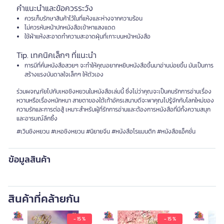
คำแนะนำและข้อควรระวัง
ควรเก็บรักษาสินค้าไว้ในที่แห้งและห่างจากความร้อน
ไม่ควรหันหน้าปกหนังสือเข้าหาแสงแดด
ใช้ผ้าแห้งสะอาดทำความสะอาดฝุ่นที่เกาะบนหน้าหนังสือ
Tip. เทคนิคเล็กๆ ที่แนะนำ
การมีที่คั่นหนังสือสวยๆ จะทำให้คุณอยากหยิบหนังสือขึ้นมาอ่านบ่อยขึ้น มันเป็นการ
สร้างแรงบันดาลใจเล็กๆ ให้ตัวเอง
ร่วมผจญภัยไปกับเหอชิงหยวนในหนังสือเล่มนี้ ซึ่งไม่ว่าคุณจะเป็นคนรักการอ่านเรื่อง
หวานหรือเรื่องหนักหนา สายตาของใต้เท้าอัครเสนาบดีจะพาคุณไปรู้จักกับโลกใหม่ของ
ความรักและการต่อสู้ เหมาะสำหรับผู้ที่รักการอ่านและต้องการหนังสือที่มีทั้งความสนุก
และอารมณ์ลึกซึ้ง
#เวินชิงหยวน #เหอชิงหยวน #นิยายจีน #หนังสือโรแมนติก #หนังสือแอ็คชั่น
ข้อมูลสินค้า
สินค้าที่คล้ายกัน
- 15 %
- 15 %