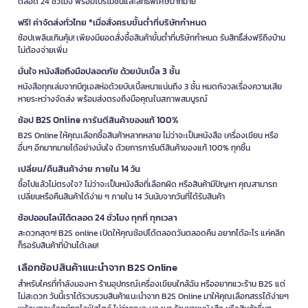
ตลอด 24 ชั่วโมง พร้อมโปรโมชั่นและสิทธิพิเศษมากมาย
ฟรี! ค่าจัดส่งทั่วไทย *เมื่อสั่งครบขั้นต่ำที่บริษัทกำหนด
ช้อปเพลินเกินคุ้ม! เพียงมียอดสั่งซื้อสินค้าขั้นต่ำที่บริษัทกำหนด รับสิทธิ์ส่งฟรีถึงบ้าน
ไม่ต้องจ่ายเพิ่ม
มั่นใจ หนังสือถึงมือปลอดภัย ด้วยบับเบิ้ล 3 ชั้น
หนังสือทุกเล่มจากบีทูเอสห่อด้วยบับเบิ้ลหนาแน่นถึง 3 ชั้น หมดกังวลเรื่องความเสีย
หายระหว่างจัดส่ง พร้อมส่งตรงถึงมือคุณในสภาพสมบูรณ์
ช้อป B2S Online การันตีสินค้าของแท้ 100%
B2S Online ให้คุณเลือกซื้อสินค้าหลากหลาย ไม่ว่าจะเป็นหนังสือ เครื่องเขียน หรือ
อื่นๆ อีกมากมายได้อย่างมั่นใจ ด้วยการการันตีสินค้าของแท้ 100% ทุกชิ้น
เปลี่ยน/คืนสินค้าง่าย ภายใน 14 วัน
ซื้อไปแล้วไม่ตรงใจ? ไม่ว่าจะเป็นหนังสือที่เลือกผิด หรือสินค้ามีปัญหา คุณสามารถ
เปลี่ยนหรือคืนสินค้าได้ง่าย ๆ ภายใน 14 วันนับจากวันที่ได้รับสินค้า
ช้อปออนไลน์ได้ตลอด 24 ชั่วโมง ทุกที่ ทุกเวลา
สะดวกสุดๆ! B2S online เปิดให้คุณช้อปได้ตลอดวันตลอดคืน อยากได้อะไร แค่คลิก
ก็รอรับสินค้าที่บ้านได้เลย!
เลือกช้อปสินค้าแนะนำจาก B2S Online
สำหรับใครที่กำลังมองหา ร้านอุปกรณ์เครื่องเขียนใกล้ฉัน หรืออยากแวะร้าน B2S แต่
ไม่สะดวก วันนี้เราได้รวบรวมสินค้าแนะนำจาก B2S Online มาให้คุณเลือกสรรได้ง่ายๆ