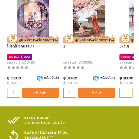
หนังสือ บัณฑิตชาวนา ขอท่านใต้เท้า
หนังสือ ไม่งามสง่าเท่าเสด็จอา เล่ม
หนังสือ ไม่งา
โปรดให้อภัย เล่ม 1
2
3 (จบ)
ช้อปเพิ่มคุ้มกว่า
ช้อปเพิ่มคุ้มก
รหัสสินค้า DA04167
รหัสสินค้า DA06095
รหัสสินค้า 
฿ 313.00
พร้อมจัดส่ง
฿ 313.00
พร้อมจัดส่ง
฿ 313.00
฿
฿
฿
369.00
369.00
369.00
เพิ่มสินค้า
เพิ่มสินค้า
การันตีของแท้
เลือกช้อปได้อย่างมั่นใจ​
คืนสินค้าได้ภายใน 14 วัน
หลังได้รับสินค้า*