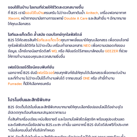
ของใช้ในบ้าน ไอเทมที่ช่วยให้ชีวิตสะดวกสบายขึ้น
ที่ B2S เรามี
ของใช้ในบ้าน
ครบครัน ไม่ว่าจะเป็นกาต้มน้ำ
Anitech
, เครื่องฟอกอากาศ
Xiaomi
, หน้ากากอนามัยทางการแพทย์
Double A Care
และสินค้าอื่น ๆ อีกมากมาย
ให้คุณเลือกสรร
ไอทีและแก็ดเจ็ต ล้ำสมัย ตอบโจทย์ทุกไลฟ์สไตล์
B2S ได้คัดสรรสินค้า
ไอทีและแก็ดเจ็ต
คุณภาพเยี่ยมมาให้คุณเลือกสรร เพื่อตอบโจทย์
ทุกไลฟ์สไตล์ดิจิทัล ไม่ว่าจะเป็น เครื่องทำลายเอกสาร
NEO
เพื่อความปลอดภัยของ
ข้อมูล, เอ็กซ์เทอนัลฮาร์ดดิสก์
WD
, หรือ คีย์บอร์ดไร้สายเมาส์คอมโบ
GEEZER
ที่ช่วย
ให้การทำงานของคุณสะดวกสบายยิ่งขึ้น
เฟอร์นิเจอร์ดีไซน์ครบฟังก์ชั่น
นอกจากนี้ B2S ยังมี
เฟอร์นิเจอร์
ครบทุกฟังก์ชันให้คุณได้เลือกสรรเพื่อตกแต่งบ้าน
และที่ทำงาน ไม่ว่าจะเป็นโต๊ะทำงานพับได้ จากแบรนด์
ONE
หรือ เก้าอี้ทำงาน
Furradec
ก็มีให้เลือกครบครัน
โปรโมชั่นและสิทธิพิเศษ
B2S จัดเต็มโปรโมชั่นและสิทธิพิเศษมากมายให้คุณเลือกช้อปออนไลน์ได้อย่างจุใจ
อัปเดตทุกเดือนกับแคมเปญลดราคาแรง
ทั้งสินค้าเครื่องเขียน หนังสือขายดี และไอเทมไลฟ์สไตล์สุดชิค พร้อมคูปองส่วนลด
และดีลพิเศษเมื่อช้อปผ่าน B2S.co.th เท่านั้น นอกจากนี้ B2S ยังใจดีส่งฟรีทั่วประเทศ
*เมื่อสั่งครบขั้นต่ำที่บริษัทกำหนด
B2S จัดเต็มโปรโมชั่นและสิทธิพิเศษเพียบ ช้อปออนไลน์ได้เลย! ลดแรงทุกเดือน ทั้ง