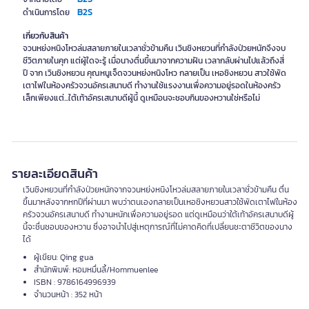
B2S
ดำเนินการโดย
เกี่ยวกับสินค้า
จวนหย่งหนิงโหวล่มสลายภายในเวลาชั่วข้ามคืน เวินชิงหยวนที่กำลังป่วยหนักจึงจบ
ชีวิตภายในคุก แต่ผู้ใดจะรู้ เมื่อนางตื่นขึ้นมาจากความฝัน เวลากลับผ่านไปแล้วถึงสี่
ปี จาก เวินชิงหยวน คุณหนูเจ็ดจวนหย่งหนิงโหว กลายเป็น เหอชิงหยวน สาวใช้พัด
เตาไฟในห้องครัวจวนอัครเสนาบดี ทำงานใช้แรงงานเพื่อความอยู่รอดในห้องครัว
เล็กเพียงแต่...ใต้เท้าอัครเสนาบดีผู้นี้ ดูเหมือนจะชอบกินของหวานใช่หรือไม่
รายละเอียดสินค้า
เวินชิงหยวนที่กำลังป่วยหนักจากจวนหย่งหนิงโหวล่มสลายภายในเวลาชั่วข้ามคืน ตื่น
ขึ้นมาหลังจากหกปีที่ผ่านมา พบว่าตนเองกลายเป็นเหอชิงหยวนสาวใช้พัดเตาไฟในห้อง
ครัวจวนอัครเสนาบดี ทำงานหนักเพื่อความอยู่รอด แต่ดูเหมือนว่าใต้เท้าอัครเสนาบดีผู้
นี้จะชื่นชอบของหวาน ซึ่งอาจนำไปสู่เหตุการณ์ที่ไม่คาดคิดที่เปลี่ยนชะตาชีวิตของนาง
ได้
ผู้เขียน: Qing gua
สำนักพิมพ์: หอมหมื่นลี้/Hommuenlee
ISBN : 9786164996939
จำนวนหน้า : 352 หน้า