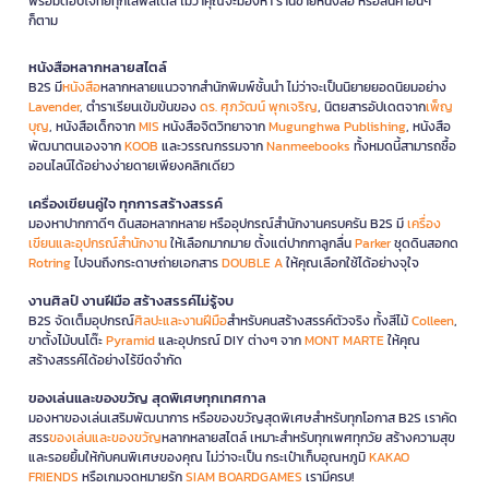
พร้อมตอบโจทย์ทุกไลฟ์สไตล์ ไม่ว่าคุณจะมองหา ร้านขายหนังสือ หรือสินค้าอื่นๆ
ก็ตาม
หนังสือหลากหลายสไตล์
B2S มี
หนังสือ
หลากหลายแนวจากสำนักพิมพ์ชั้นนำ ไม่ว่าจะเป็นนิยายยอดนิยมอย่าง
Lavender
, ตำราเรียนเข้มข้นของ
ดร. ศุภวัฒน์ พุกเจริญ
, นิตยสารอัปเดตจาก
เพ็ญ
บุญ
, หนังสือเด็กจาก
MIS
หนังสือจิตวิทยาจาก
Mugunghwa Publishing
, หนังสือ
พัฒนาตนเองจาก
KOOB
และวรรณกรรมจาก
Nanmeebooks
ทั้งหมดนี้สามารถซื้อ
ออนไลน์ได้อย่างง่ายดายเพียงคลิกเดียว
เครื่องเขียนคู่ใจ ทุกการสร้างสรรค์
มองหาปากกาดีๆ ดินสอหลากหลาย หรืออุปกรณ์สำนักงานครบครัน B2S มี
เครื่อง
เขียนและอุปกรณ์สำนักงาน
ให้เลือกมากมาย ตั้งแต่ปากกาลูกลื่น
Parker
ชุดดินสอกด
Rotring
ไปจนถึงกระดาษถ่ายเอกสาร
DOUBLE A
ให้คุณเลือกใช้ได้อย่างจุใจ
งานศิลป์ งานฝีมือ สร้างสรรค์ไม่รู้จบ
B2S จัดเต็มอุปกรณ์
ศิลปะและงานฝีมือ
สำหรับคนสร้างสรรค์ตัวจริง ทั้งสีไม้
Colleen
,
ขาตั้งไม้บนโต๊ะ
Pyramid
และอุปกรณ์ DIY ต่างๆ จาก
MONT MARTE
ให้คุณ
สร้างสรรค์ได้อย่างไร้ขีดจำกัด
ของเล่นและของขวัญ สุดพิเศษทุกเทศกาล
มองหาของเล่นเสริมพัฒนาการ หรือของขวัญสุดพิเศษสำหรับทุกโอกาส B2S เราคัด
สรร
ของเล่นและของขวัญ
หลากหลายสไตล์ เหมาะสำหรับทุกเพศทุกวัย สร้างความสุข
และรอยยิ้มให้กับคนพิเศษของคุณ ไม่ว่าจะเป็น กระเป๋าเก็บอุณหภูมิ
KAKAO
FRIENDS
หรือเกมจดหมายรัก
SIAM BOARDGAMES
เรามีครบ!