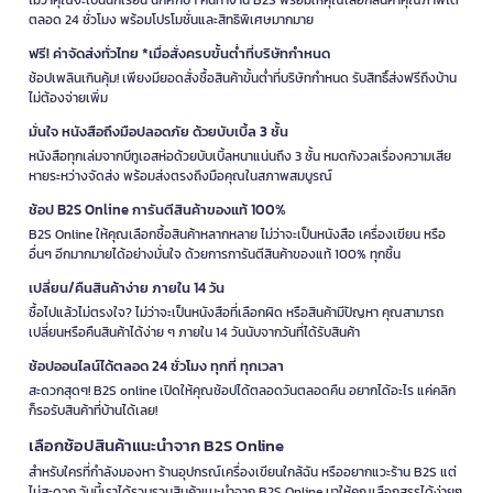
ตลอด 24 ชั่วโมง พร้อมโปรโมชั่นและสิทธิพิเศษมากมาย
ฟรี! ค่าจัดส่งทั่วไทย *เมื่อสั่งครบขั้นต่ำที่บริษัทกำหนด
ช้อปเพลินเกินคุ้ม! เพียงมียอดสั่งซื้อสินค้าขั้นต่ำที่บริษัทกำหนด รับสิทธิ์ส่งฟรีถึงบ้าน
ไม่ต้องจ่ายเพิ่ม
มั่นใจ หนังสือถึงมือปลอดภัย ด้วยบับเบิ้ล 3 ชั้น
หนังสือทุกเล่มจากบีทูเอสห่อด้วยบับเบิ้ลหนาแน่นถึง 3 ชั้น หมดกังวลเรื่องความเสีย
หายระหว่างจัดส่ง พร้อมส่งตรงถึงมือคุณในสภาพสมบูรณ์
ช้อป B2S Online การันตีสินค้าของแท้ 100%
B2S Online ให้คุณเลือกซื้อสินค้าหลากหลาย ไม่ว่าจะเป็นหนังสือ เครื่องเขียน หรือ
อื่นๆ อีกมากมายได้อย่างมั่นใจ ด้วยการการันตีสินค้าของแท้ 100% ทุกชิ้น
เปลี่ยน/คืนสินค้าง่าย ภายใน 14 วัน
ซื้อไปแล้วไม่ตรงใจ? ไม่ว่าจะเป็นหนังสือที่เลือกผิด หรือสินค้ามีปัญหา คุณสามารถ
เปลี่ยนหรือคืนสินค้าได้ง่าย ๆ ภายใน 14 วันนับจากวันที่ได้รับสินค้า
ช้อปออนไลน์ได้ตลอด 24 ชั่วโมง ทุกที่ ทุกเวลา
สะดวกสุดๆ! B2S online เปิดให้คุณช้อปได้ตลอดวันตลอดคืน อยากได้อะไร แค่คลิก
ก็รอรับสินค้าที่บ้านได้เลย!
เลือกช้อปสินค้าแนะนำจาก B2S Online
สำหรับใครที่กำลังมองหา ร้านอุปกรณ์เครื่องเขียนใกล้ฉัน หรืออยากแวะร้าน B2S แต่
ไม่สะดวก วันนี้เราได้รวบรวมสินค้าแนะนำจาก B2S Online มาให้คุณเลือกสรรได้ง่ายๆ