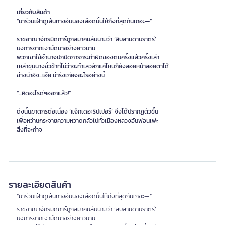
เกี่ยวกับสินค้า
“มาร่วมเฝ้าดูเส้นทางอันนองเลือดนั้นให้ถึงที่สุดกันเถอะ—”
ราชอาณาจักรมิดการ์ถูกสมาคมลับนามว่า ‘สิบสามดาบราตรี’
บงการจากเงามืดมาอย่างยาวนาน
พวกเขาใช้อำนาจปกปิดการกระทำผิดของตนครั้งแล้วครั้งเล่า
เหล่าขุนนางชั่วช้าที่ไม่ว่าจะทำเลวสักแค่ไหนก็ยังลอยหน้าลอยตาได้
ช่างน่าอิจ...เอ๊ย น่ารังเกียจอะไรอย่างนี้
“...คิดอะไรดีๆออกแล้ว!”
ดังนั้นฆาตกรต่อเนื่อง ‘แจ็กเดอะริปเปอร์’ จึงได้ปรากฏตัวขึ้น
เพื่อหว่านกระจายความหวาดกลัวไปทั่วเมืองหลวงอันฟอนเฟะ
สิ่งที่จะกำจ
รายละเอียดสินค้า
“มาร่วมเฝ้าดูเส้นทางอันนองเลือดนั้นให้ถึงที่สุดกันเถอะ—”
ราชอาณาจักรมิดการ์ถูกสมาคมลับนามว่า ‘สิบสามดาบราตรี’
บงการจากเงามืดมาอย่างยาวนาน