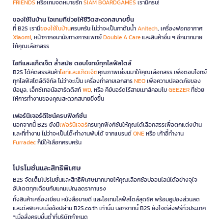
FRIENDS
หรือเกมจดหมายรัก
SIAM BOARDGAMES
เรามีครบ!
ของใช้ในบ้าน ไอเทมที่ช่วยให้ชีวิตสะดวกสบายขึ้น
ที่ B2S เรามี
ของใช้ในบ้าน
ครบครัน ไม่ว่าจะเป็นกาต้มน้ำ
Anitech
, เครื่องฟอกอากาศ
Xiaomi
, หน้ากากอนามัยทางการแพทย์
Double A Care
และสินค้าอื่น ๆ อีกมากมาย
ให้คุณเลือกสรร
ไอทีและแก็ดเจ็ต ล้ำสมัย ตอบโจทย์ทุกไลฟ์สไตล์
B2S ได้คัดสรรสินค้า
ไอทีและแก็ดเจ็ต
คุณภาพเยี่ยมมาให้คุณเลือกสรร เพื่อตอบโจทย์
ทุกไลฟ์สไตล์ดิจิทัล ไม่ว่าจะเป็น เครื่องทำลายเอกสาร
NEO
เพื่อความปลอดภัยของ
ข้อมูล, เอ็กซ์เทอนัลฮาร์ดดิสก์
WD
, หรือ คีย์บอร์ดไร้สายเมาส์คอมโบ
GEEZER
ที่ช่วย
ให้การทำงานของคุณสะดวกสบายยิ่งขึ้น
เฟอร์นิเจอร์ดีไซน์ครบฟังก์ชั่น
นอกจากนี้ B2S ยังมี
เฟอร์นิเจอร์
ครบทุกฟังก์ชันให้คุณได้เลือกสรรเพื่อตกแต่งบ้าน
และที่ทำงาน ไม่ว่าจะเป็นโต๊ะทำงานพับได้ จากแบรนด์
ONE
หรือ เก้าอี้ทำงาน
Furradec
ก็มีให้เลือกครบครัน
โปรโมชั่นและสิทธิพิเศษ
B2S จัดเต็มโปรโมชั่นและสิทธิพิเศษมากมายให้คุณเลือกช้อปออนไลน์ได้อย่างจุใจ
อัปเดตทุกเดือนกับแคมเปญลดราคาแรง
ทั้งสินค้าเครื่องเขียน หนังสือขายดี และไอเทมไลฟ์สไตล์สุดชิค พร้อมคูปองส่วนลด
และดีลพิเศษเมื่อช้อปผ่าน B2S.co.th เท่านั้น นอกจากนี้ B2S ยังใจดีส่งฟรีทั่วประเทศ
*เมื่อสั่งครบขั้นต่ำที่บริษัทกำหนด