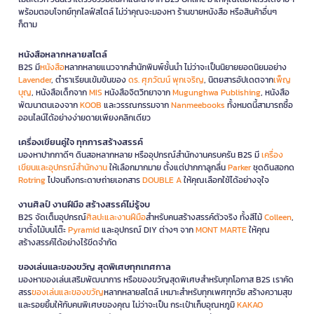
พร้อมตอบโจทย์ทุกไลฟ์สไตล์ ไม่ว่าคุณจะมองหา ร้านขายหนังสือ หรือสินค้าอื่นๆ
ก็ตาม
หนังสือหลากหลายสไตล์
B2S มี
หนังสือ
หลากหลายแนวจากสำนักพิมพ์ชั้นนำ ไม่ว่าจะเป็นนิยายยอดนิยมอย่าง
Lavender
, ตำราเรียนเข้มข้นของ
ดร. ศุภวัฒน์ พุกเจริญ
, นิตยสารอัปเดตจาก
เพ็ญ
บุญ
, หนังสือเด็กจาก
MIS
หนังสือจิตวิทยาจาก
Mugunghwa Publishing
, หนังสือ
พัฒนาตนเองจาก
KOOB
และวรรณกรรมจาก
Nanmeebooks
ทั้งหมดนี้สามารถซื้อ
ออนไลน์ได้อย่างง่ายดายเพียงคลิกเดียว
เครื่องเขียนคู่ใจ ทุกการสร้างสรรค์
มองหาปากกาดีๆ ดินสอหลากหลาย หรืออุปกรณ์สำนักงานครบครัน B2S มี
เครื่อง
เขียนและอุปกรณ์สำนักงาน
ให้เลือกมากมาย ตั้งแต่ปากกาลูกลื่น
Parker
ชุดดินสอกด
Rotring
ไปจนถึงกระดาษถ่ายเอกสาร
DOUBLE A
ให้คุณเลือกใช้ได้อย่างจุใจ
งานศิลป์ งานฝีมือ สร้างสรรค์ไม่รู้จบ
B2S จัดเต็มอุปกรณ์
ศิลปะและงานฝีมือ
สำหรับคนสร้างสรรค์ตัวจริง ทั้งสีไม้
Colleen
,
ขาตั้งไม้บนโต๊ะ
Pyramid
และอุปกรณ์ DIY ต่างๆ จาก
MONT MARTE
ให้คุณ
สร้างสรรค์ได้อย่างไร้ขีดจำกัด
ของเล่นและของขวัญ สุดพิเศษทุกเทศกาล
มองหาของเล่นเสริมพัฒนาการ หรือของขวัญสุดพิเศษสำหรับทุกโอกาส B2S เราคัด
สรร
ของเล่นและของขวัญ
หลากหลายสไตล์ เหมาะสำหรับทุกเพศทุกวัย สร้างความสุข
และรอยยิ้มให้กับคนพิเศษของคุณ ไม่ว่าจะเป็น กระเป๋าเก็บอุณหภูมิ
KAKAO