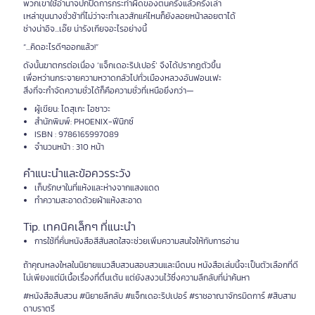
พวกเขาใช้อำนาจปกปิดการกระทำผิดของตนครั้งแล้วครั้งเล่า
เหล่าขุนนางชั่วช้าที่ไม่ว่าจะทำเลวสักแค่ไหนก็ยังลอยหน้าลอยตาได้
ช่างน่าอิจ...เอ๊ย น่ารังเกียจอะไรอย่างนี้
“...คิดอะไรดีๆออกแล้ว!”
ดังนั้นฆาตกรต่อเนื่อง ‘แจ็กเดอะริปเปอร์’ จึงได้ปรากฏตัวขึ้น
เพื่อหว่านกระจายความหวาดกลัวไปทั่วเมืองหลวงอันฟอนเฟะ
สิ่งที่จะกำจัดความชั่วได้ก็คือความชั่วที่เหนือยิ่งกว่า—
ผู้เขียน: ไดสุเกะ ไอซาวะ
สำนักพิมพ์: PHOENIX-ฟีนิกซ์
ISBN : 9786165997089
จำนวนหน้า : 310 หน้า
คำแนะนำและข้อควรระวัง
เก็บรักษาในที่แห้งและห่างจากแสงแดด
ทำความสะอาดด้วยผ้าแห้งสะอาด
Tip. เทคนิคเล็กๆ ที่แนะนำ
การใช้ที่คั่นหนังสือสีสันสดใสจะช่วยเพิ่มความสนใจให้กับการอ่าน
ถ้าคุณหลงใหลในนิยายแนวสืบสวนสอบสวนและมืดมน หนังสือเล่มนี้จะเป็นตัวเลือกที่ดี
ไม่เพียงแต่มีเนื้อเรื่องที่ตื่นเต้น แต่ยังสงวนไว้ซึ่งความลึกลับที่น่าค้นหา
#หนังสือสืบสวน #นิยายลึกลับ #แจ็กเดอะริปเปอร์ #ราชอาณาจักรมิดการ์ #สิบสาม
ดาบราตรี