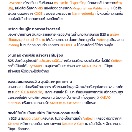
Lavender
, ตำราเรียนเข้มข้นของ
ดร. ศุภวัฒน์ พุกเจริญ
, นิตยสารอัปเดตจาก
เพ็ญ
บุญ
, หนังสือเด็กจาก
MIS
หนังสือจิตวิทยาจาก
Mugunghwa Publishing
, หนังสือ
พัฒนาตนเองจาก
KOOB
และวรรณกรรมจาก
Nanmeebooks
ทั้งหมดนี้สามารถซื้อ
ออนไลน์ได้อย่างง่ายดายเพียงคลิกเดียว
เครื่องเขียนคู่ใจ ทุกการสร้างสรรค์
มองหาปากกาดีๆ ดินสอหลากหลาย หรืออุปกรณ์สำนักงานครบครัน B2S มี
เครื่อง
เขียนและอุปกรณ์สำนักงาน
ให้เลือกมากมาย ตั้งแต่ปากกาลูกลื่น
Parker
ชุดดินสอกด
Rotring
ไปจนถึงกระดาษถ่ายเอกสาร
DOUBLE A
ให้คุณเลือกใช้ได้อย่างจุใจ
งานศิลป์ งานฝีมือ สร้างสรรค์ไม่รู้จบ
B2S จัดเต็มอุปกรณ์
ศิลปะและงานฝีมือ
สำหรับคนสร้างสรรค์ตัวจริง ทั้งสีไม้
Colleen
,
ขาตั้งไม้บนโต๊ะ
Pyramid
และอุปกรณ์ DIY ต่างๆ จาก
MONT MARTE
ให้คุณ
สร้างสรรค์ได้อย่างไร้ขีดจำกัด
ของเล่นและของขวัญ สุดพิเศษทุกเทศกาล
มองหาของเล่นเสริมพัฒนาการ หรือของขวัญสุดพิเศษสำหรับทุกโอกาส B2S เราคัด
สรร
ของเล่นและของขวัญ
หลากหลายสไตล์ เหมาะสำหรับทุกเพศทุกวัย สร้างความสุข
และรอยยิ้มให้กับคนพิเศษของคุณ ไม่ว่าจะเป็น กระเป๋าเก็บอุณหภูมิ
KAKAO
FRIENDS
หรือเกมจดหมายรัก
SIAM BOARDGAMES
เรามีครบ!
ของใช้ในบ้าน ไอเทมที่ช่วยให้ชีวิตสะดวกสบายขึ้น
ที่ B2S เรามี
ของใช้ในบ้าน
ครบครัน ไม่ว่าจะเป็นกาต้มน้ำ
Anitech
, เครื่องฟอกอากาศ
Xiaomi
, หน้ากากอนามัยทางการแพทย์
Double A Care
และสินค้าอื่น ๆ อีกมากมาย
ให้คุณเลือกสรร