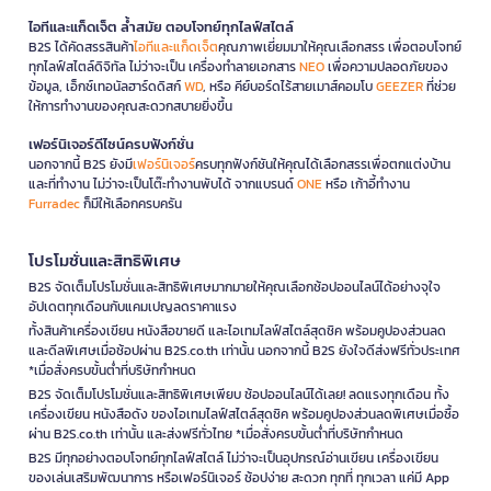
ไอทีและแก็ดเจ็ต ล้ำสมัย ตอบโจทย์ทุกไลฟ์สไตล์
B2S ได้คัดสรรสินค้า
ไอทีและแก็ดเจ็ต
คุณภาพเยี่ยมมาให้คุณเลือกสรร เพื่อตอบโจทย์
ทุกไลฟ์สไตล์ดิจิทัล ไม่ว่าจะเป็น เครื่องทำลายเอกสาร
NEO
เพื่อความปลอดภัยของ
ข้อมูล, เอ็กซ์เทอนัลฮาร์ดดิสก์
WD
, หรือ คีย์บอร์ดไร้สายเมาส์คอมโบ
GEEZER
ที่ช่วย
ให้การทำงานของคุณสะดวกสบายยิ่งขึ้น
เฟอร์นิเจอร์ดีไซน์ครบฟังก์ชั่น
นอกจากนี้ B2S ยังมี
เฟอร์นิเจอร์
ครบทุกฟังก์ชันให้คุณได้เลือกสรรเพื่อตกแต่งบ้าน
และที่ทำงาน ไม่ว่าจะเป็นโต๊ะทำงานพับได้ จากแบรนด์
ONE
หรือ เก้าอี้ทำงาน
Furradec
ก็มีให้เลือกครบครัน
โปรโมชั่นและสิทธิพิเศษ
B2S จัดเต็มโปรโมชั่นและสิทธิพิเศษมากมายให้คุณเลือกช้อปออนไลน์ได้อย่างจุใจ
อัปเดตทุกเดือนกับแคมเปญลดราคาแรง
ทั้งสินค้าเครื่องเขียน หนังสือขายดี และไอเทมไลฟ์สไตล์สุดชิค พร้อมคูปองส่วนลด
และดีลพิเศษเมื่อช้อปผ่าน B2S.co.th เท่านั้น นอกจากนี้ B2S ยังใจดีส่งฟรีทั่วประเทศ
*เมื่อสั่งครบขั้นต่ำที่บริษัทกำหนด
B2S จัดเต็มโปรโมชั่นและสิทธิพิเศษเพียบ ช้อปออนไลน์ได้เลย! ลดแรงทุกเดือน ทั้ง
เครื่องเขียน หนังสือดัง ของไอเทมไลฟ์สไตล์สุดชิค พร้อมคูปองส่วนลดพิเศษเมื่อซื้อ
ผ่าน B2S.co.th เท่านั้น และส่งฟรีทั่วไทย *เมื่อสั่งครบขั้นต่ำที่บริษัทกำหนด
B2S มีทุกอย่างตอบโจทย์ทุกไลฟ์สไตล์ ไม่ว่าจะเป็นอุปกรณ์อ่านเขียน เครื่องเขียน
ของเล่นเสริมพัฒนาการ หรือเฟอร์นิเจอร์ ช้อปง่าย สะดวก ทุกที่ ทุกเวลา แค่มี App