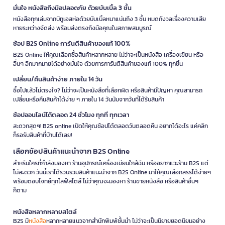
มั่นใจ หนังสือถึงมือปลอดภัย ด้วยบับเบิ้ล 3 ชั้น
หนังสือทุกเล่มจากบีทูเอสห่อด้วยบับเบิ้ลหนาแน่นถึง 3 ชั้น หมดกังวลเรื่องความเสีย
หายระหว่างจัดส่ง พร้อมส่งตรงถึงมือคุณในสภาพสมบูรณ์
ช้อป B2S Online การันตีสินค้าของแท้ 100%
B2S Online ให้คุณเลือกซื้อสินค้าหลากหลาย ไม่ว่าจะเป็นหนังสือ เครื่องเขียน หรือ
อื่นๆ อีกมากมายได้อย่างมั่นใจ ด้วยการการันตีสินค้าของแท้ 100% ทุกชิ้น
เปลี่ยน/คืนสินค้าง่าย ภายใน 14 วัน
ซื้อไปแล้วไม่ตรงใจ? ไม่ว่าจะเป็นหนังสือที่เลือกผิด หรือสินค้ามีปัญหา คุณสามารถ
เปลี่ยนหรือคืนสินค้าได้ง่าย ๆ ภายใน 14 วันนับจากวันที่ได้รับสินค้า
ช้อปออนไลน์ได้ตลอด 24 ชั่วโมง ทุกที่ ทุกเวลา
สะดวกสุดๆ! B2S online เปิดให้คุณช้อปได้ตลอดวันตลอดคืน อยากได้อะไร แค่คลิก
ก็รอรับสินค้าที่บ้านได้เลย!
เลือกช้อปสินค้าแนะนำจาก B2S Online
สำหรับใครที่กำลังมองหา ร้านอุปกรณ์เครื่องเขียนใกล้ฉัน หรืออยากแวะร้าน B2S แต่
ไม่สะดวก วันนี้เราได้รวบรวมสินค้าแนะนำจาก B2S Online มาให้คุณเลือกสรรได้ง่ายๆ
พร้อมตอบโจทย์ทุกไลฟ์สไตล์ ไม่ว่าคุณจะมองหา ร้านขายหนังสือ หรือสินค้าอื่นๆ
ก็ตาม
หนังสือหลากหลายสไตล์
B2S มี
หนังสือ
หลากหลายแนวจากสำนักพิมพ์ชั้นนำ ไม่ว่าจะเป็นนิยายยอดนิยมอย่าง