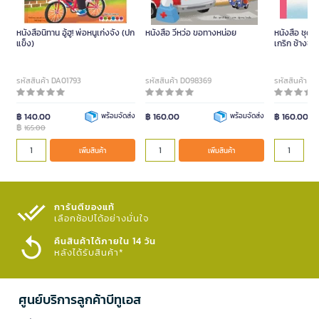
หนังสือนิทาน อู้ฮู! พ่อหนูเก่งจัง (ปก
หนังสือ วี้หว่อ ขอทางหน่อย
หนังสือ ชุด
แข็ง)
เกริก ช้างขอ
Satapornb
รหัสสินค้า DA01793
รหัสสินค้า D098369
รหัสสินค้า D
฿ 140.00
พร้อมจัดส่ง
฿ 160.00
พร้อมจัดส่ง
฿ 160.00
฿
165.00
เพิ่มสินค้า
เพิ่มสินค้า
การันตีของแท้
เลือกช้อปได้อย่างมั่นใจ​
คืนสินค้าได้ภายใน 14 วัน
หลังได้รับสินค้า*
ศูนย์บริการลูกค้าบีทูเอส