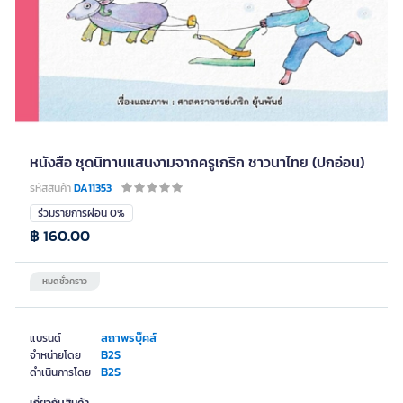
หนังสือ ชุดนิทานแสนงามจากครูเกริก ชาวนาไทย (ปกอ่อน)
รหัสสินค้า
DA11353
ร่วมรายการผ่อน 0%
฿ 160.00
หมดชั่วคราว
สถาพรบุ๊คส์
แบรนด์
B2S
จำหน่ายโดย
B2S
ดำเนินการโดย