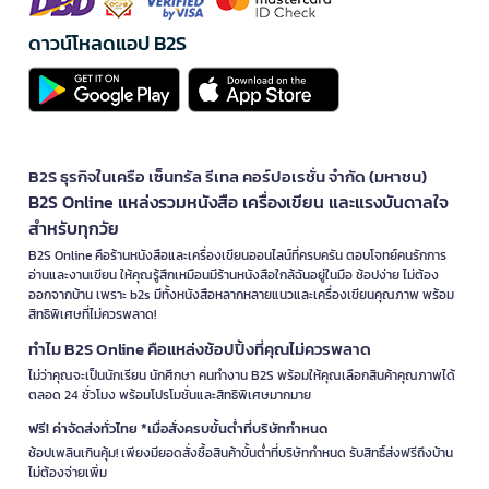
ดาวน์โหลดแอป B2S
B2S ธุรกิจในเครือ เซ็นทรัล รีเทล คอร์ปอเรชั่น จำกัด (มหาชน)
B2S Online แหล่งรวมหนังสือ เครื่องเขียน และแรงบันดาลใจ
สำหรับทุกวัย
B2S Online คือร้านหนังสือและเครื่องเขียนออนไลน์ที่ครบครัน ตอบโจทย์คนรักการ
อ่านและงานเขียน ให้คุณรู้สึกเหมือนมีร้านหนังสือใกล้ฉันอยู่ในมือ ช้อปง่าย ไม่ต้อง
ออกจากบ้าน เพราะ b2s มีทั้งหนังสือหลากหลายแนวและเครื่องเขียนคุณภาพ พร้อม
สิทธิพิเศษที่ไม่ควรพลาด!
ทำไม B2S Online คือแหล่งช้อปปิ้งที่คุณไม่ควรพลาด
ไม่ว่าคุณจะเป็นนักเรียน นักศึกษา คนทำงาน B2S พร้อมให้คุณเลือกสินค้าคุณภาพได้
ตลอด 24 ชั่วโมง พร้อมโปรโมชั่นและสิทธิพิเศษมากมาย
ฟรี! ค่าจัดส่งทั่วไทย *เมื่อสั่งครบขั้นต่ำที่บริษัทกำหนด
ช้อปเพลินเกินคุ้ม! เพียงมียอดสั่งซื้อสินค้าขั้นต่ำที่บริษัทกำหนด รับสิทธิ์ส่งฟรีถึงบ้าน
ไม่ต้องจ่ายเพิ่ม