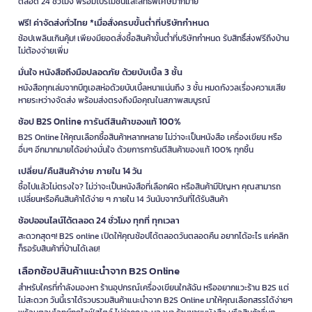
ตลอด 24 ชั่วโมง พร้อมโปรโมชั่นและสิทธิพิเศษมากมาย
ฟรี! ค่าจัดส่งทั่วไทย *เมื่อสั่งครบขั้นต่ำที่บริษัทกำหนด
ช้อปเพลินเกินคุ้ม! เพียงมียอดสั่งซื้อสินค้าขั้นต่ำที่บริษัทกำหนด รับสิทธิ์ส่งฟรีถึงบ้าน
ไม่ต้องจ่ายเพิ่ม
มั่นใจ หนังสือถึงมือปลอดภัย ด้วยบับเบิ้ล 3 ชั้น
หนังสือทุกเล่มจากบีทูเอสห่อด้วยบับเบิ้ลหนาแน่นถึง 3 ชั้น หมดกังวลเรื่องความเสีย
หายระหว่างจัดส่ง พร้อมส่งตรงถึงมือคุณในสภาพสมบูรณ์
ช้อป B2S Online การันตีสินค้าของแท้ 100%
B2S Online ให้คุณเลือกซื้อสินค้าหลากหลาย ไม่ว่าจะเป็นหนังสือ เครื่องเขียน หรือ
อื่นๆ อีกมากมายได้อย่างมั่นใจ ด้วยการการันตีสินค้าของแท้ 100% ทุกชิ้น
เปลี่ยน/คืนสินค้าง่าย ภายใน 14 วัน
ซื้อไปแล้วไม่ตรงใจ? ไม่ว่าจะเป็นหนังสือที่เลือกผิด หรือสินค้ามีปัญหา คุณสามารถ
เปลี่ยนหรือคืนสินค้าได้ง่าย ๆ ภายใน 14 วันนับจากวันที่ได้รับสินค้า
ช้อปออนไลน์ได้ตลอด 24 ชั่วโมง ทุกที่ ทุกเวลา
สะดวกสุดๆ! B2S online เปิดให้คุณช้อปได้ตลอดวันตลอดคืน อยากได้อะไร แค่คลิก
ก็รอรับสินค้าที่บ้านได้เลย!
เลือกช้อปสินค้าแนะนำจาก B2S Online
สำหรับใครที่กำลังมองหา ร้านอุปกรณ์เครื่องเขียนใกล้ฉัน หรืออยากแวะร้าน B2S แต่
ไม่สะดวก วันนี้เราได้รวบรวมสินค้าแนะนำจาก B2S Online มาให้คุณเลือกสรรได้ง่ายๆ