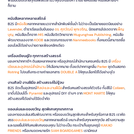
พร้อมตอบโจทย์ทุกไลฟ์สไตล์ ไม่ว่าคุณจะมองหา ร้านขายหนังสือ หรือสินค้าอื่นๆ
ก็ตาม
หนังสือหลากหลายสไตล์
B2S มี
หนังสือ
หลากหลายแนวจากสำนักพิมพ์ชั้นนำ ไม่ว่าจะเป็นนิยายยอดนิยมอย่าง
Lavender
, ตำราเรียนเข้มข้นของ
ดร. ศุภวัฒน์ พุกเจริญ
, นิตยสารอัปเดตจาก
เพ็ญ
บุญ
, หนังสือเด็กจาก
MIS
หนังสือจิตวิทยาจาก
Mugunghwa Publishing
, หนังสือ
พัฒนาตนเองจาก
KOOB
และวรรณกรรมจาก
Nanmeebooks
ทั้งหมดนี้สามารถซื้อ
ออนไลน์ได้อย่างง่ายดายเพียงคลิกเดียว
เครื่องเขียนคู่ใจ ทุกการสร้างสรรค์
มองหาปากกาดีๆ ดินสอหลากหลาย หรืออุปกรณ์สำนักงานครบครัน B2S มี
เครื่อง
เขียนและอุปกรณ์สำนักงาน
ให้เลือกมากมาย ตั้งแต่ปากกาลูกลื่น
Parker
ชุดดินสอกด
Rotring
ไปจนถึงกระดาษถ่ายเอกสาร
DOUBLE A
ให้คุณเลือกใช้ได้อย่างจุใจ
งานศิลป์ งานฝีมือ สร้างสรรค์ไม่รู้จบ
B2S จัดเต็มอุปกรณ์
ศิลปะและงานฝีมือ
สำหรับคนสร้างสรรค์ตัวจริง ทั้งสีไม้
Colleen
,
ขาตั้งไม้บนโต๊ะ
Pyramid
และอุปกรณ์ DIY ต่างๆ จาก
MONT MARTE
ให้คุณ
สร้างสรรค์ได้อย่างไร้ขีดจำกัด
ของเล่นและของขวัญ สุดพิเศษทุกเทศกาล
มองหาของเล่นเสริมพัฒนาการ หรือของขวัญสุดพิเศษสำหรับทุกโอกาส B2S เราคัด
สรร
ของเล่นและของขวัญ
หลากหลายสไตล์ เหมาะสำหรับทุกเพศทุกวัย สร้างความสุข
และรอยยิ้มให้กับคนพิเศษของคุณ ไม่ว่าจะเป็น กระเป๋าเก็บอุณหภูมิ
KAKAO
FRIENDS
หรือเกมจดหมายรัก
SIAM BOARDGAMES
เรามีครบ!