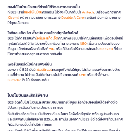
ของใช้ในบ้าน ไอเทมที่ช่วยให้ชีวิตสะดวกสบายขึ้น
ที่ B2S เรามี
ของใช้ในบ้าน
ครบครัน ไม่ว่าจะเป็นกาต้มน้ำ
Anitech
, เครื่องฟอกอากาศ
Xiaomi
, หน้ากากอนามัยทางการแพทย์
Double A Care
และสินค้าอื่น ๆ อีกมากมาย
ให้คุณเลือกสรร
ไอทีและแก็ดเจ็ต ล้ำสมัย ตอบโจทย์ทุกไลฟ์สไตล์
B2S ได้คัดสรรสินค้า
ไอทีและแก็ดเจ็ต
คุณภาพเยี่ยมมาให้คุณเลือกสรร เพื่อตอบโจทย์
ทุกไลฟ์สไตล์ดิจิทัล ไม่ว่าจะเป็น เครื่องทำลายเอกสาร
NEO
เพื่อความปลอดภัยของ
ข้อมูล, เอ็กซ์เทอนัลฮาร์ดดิสก์
WD
, หรือ คีย์บอร์ดไร้สายเมาส์คอมโบ
GEEZER
ที่ช่วย
ให้การทำงานของคุณสะดวกสบายยิ่งขึ้น
เฟอร์นิเจอร์ดีไซน์ครบฟังก์ชั่น
นอกจากนี้ B2S ยังมี
เฟอร์นิเจอร์
ครบทุกฟังก์ชันให้คุณได้เลือกสรรเพื่อตกแต่งบ้าน
และที่ทำงาน ไม่ว่าจะเป็นโต๊ะทำงานพับได้ จากแบรนด์
ONE
หรือ เก้าอี้ทำงาน
Furradec
ก็มีให้เลือกครบครัน
โปรโมชั่นและสิทธิพิเศษ
B2S จัดเต็มโปรโมชั่นและสิทธิพิเศษมากมายให้คุณเลือกช้อปออนไลน์ได้อย่างจุใจ
อัปเดตทุกเดือนกับแคมเปญลดราคาแรง
ทั้งสินค้าเครื่องเขียน หนังสือขายดี และไอเทมไลฟ์สไตล์สุดชิค พร้อมคูปองส่วนลด
และดีลพิเศษเมื่อช้อปผ่าน B2S.co.th เท่านั้น นอกจากนี้ B2S ยังใจดีส่งฟรีทั่วประเทศ
*เมื่อสั่งครบขั้นต่ำที่บริษัทกำหนด
B2S จัดเต็มโปรโมชั่นและสิทธิพิเศษเพียบ ช้อปออนไลน์ได้เลย! ลดแรงทุกเดือน ทั้ง