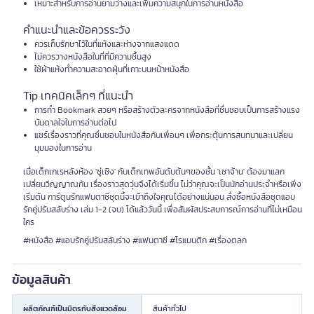
เหมาะสำหรับการอ่านยามว่างและเพิ่มความสนุกในการอ่านหนังสือ
คำแนะนำและข้อควรระวัง
ควรเก็บรักษาไว้ในที่แห้งและห่างจากแสงแดด
ไม่ควรวางหนังสือในที่ที่มีความชื้นสูง
ใช้ผ้าแห้งทำความสะอาดฝุ่นที่เกาะบนหน้าหนังสือ
Tip เทคนิคเล็กๆ ที่แนะนำ
การทำ Bookmark สวยๆ หรือสร้างตัวละครจากหนังสือที่ชื่นชอบเป็นการสร้างแรง
บันดาลใจในการอ่านต่อไป
แชร์เรื่องราวที่คุณชื่นชอบในหนังสือกับเพื่อนๆ เพื่อกระตุ้นการสนทนาและเปลี่ยน
มุมมองในการอ่าน
เมื่อเด็กเกเรหลังห้อง 'ซู่เซิง' กับเด็กเทพอันดับต้นๆของชั้น 'เซาจ้าน' ต้องมาแลก
เปลี่ยนวิญญาณกัน เรื่องราวสุดวุ่นจึงได้เริ่มขึ้น ไม่ว่าคุณจะเป็นนักอ่านประจำหรือเพิ่ง
เริ่มต้น การ์ตูนรักแฟนตาซีชุดนี้จะเข้าถึงใจคุณได้อย่างแน่นอน สั่งซื้อหนังสือชุดแอบ
รักคู่ปรับสลับร่าง เล่ม 1-2 (จบ) ได้แล้ววันนี้ เพื่อสัมผัสประสบการณ์การอ่านที่ไม่เหมือน
ใคร
#หนังสือ #แอบรักคู่ปรับสลับร่าง #แฟนตาซี #โรแมนติก #เรื่องตลก
ข้อมูลสินค้า
ผลิตภัณฑ์เป็นมิตรกับสิ่งแวดล้อม
สินค้าทั่วไป