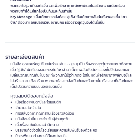
เกี่ยวกับสินค้า
พวกเขาไม่รู่ว่าเกิดอะไรขึ้น แต่เพื่อรักษาภาพลักษณ์และไม่สร้างความเดือดร้อน
พวกเขาทำได้แค่แกล้งเป็นกันและกันเท่านั้น
Key Message : เมื่อเด็กเกเรหลังห้อง 'ซู่เซิง' กับเด็กเทพอันดับต้นๆของชั้น 'เซา
จ้าน' ต้องมาแลกเปลี่ยนวิญญาณกัน เรื่องราวสุดวุ่นจึงได้เริ่มขึ้น
รายละเอียดสินค้า
หนังสือ ชุดแอบรักคู่ปรับสลับร่าง เล่ม 1-2 (จบ) เป็นเรื่องราวสุดวุ่นวายและน่าติดตาม
เมื่อ 'ซู่เซิง' นักเรียนจอมเกเรกับ 'เซาจ้าน' เด็กเทพอันดับต้นๆ ของชั้นปี ต้องมาแลก
เปลี่ยนวิญญาณกัน ในขณะที่พวกเขาไม่รู้ว่าเกิดอะไรขึ้น แต่เพื่อรักษาภาพลักษณ์และ
ไม่สร้างความเดือดร้อน พวกเขาต้องแกล้งเป็นกันและกันเท่านั้น เรื่องราวที่เข้มข้นและ
เต็มไปด้วยความขบขันจึงเริ่มต้นขึ้น
คุณสมบัติของหนังสือ
เนื้อเรื่องแฟนตาซีและโรแมนติก
จำนวนเล่ม: 2 เล่ม
การสลับวิญญาณที่สานเรื่องราวสุดป่วน
หนังสือเล่มนี้เหมาะสำหรับผู้อ่านทุกวัย
เนื้อเรื่องเข้มข้นและน่าติดตาม
บรรยายถึงชีวิตในโรงเรียนและความสัมพันธ์ของตัวละคร
มีการพัฒนาตัวละครที่ดีและน่าสนใจ