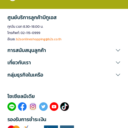
ศูนย์บริการลูกค้าบีทูเอส
ทุกวัน เวลา 8.30-18.00 น.
โทรศัพท์: 02-115-0999
อีเมล:
b2sonlineshopping@b2s.co.th
การสนับสนุนลูกค้า
เกี่ยวกับเรา
กลุ่มธุรกิจในเครือ
โซเซียลมีเดีย​
รองรับการชำระเงิน