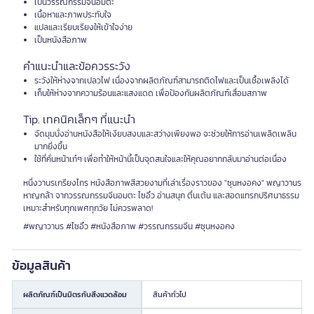
เป็นวรรณกรรมจีนอมตะ
เนื้อหาและภาพประทับใจ
แปลและเรียบเรียงให้เข้าใจง่าย
เป็นหนังสือภาพ
คำแนะนำและข้อควรระวัง
ระวังให้ห่างจากเปลวไฟ เนื่องจากผลิตภัณฑ์สามารถติดไฟและเป็นเชื้อเพลิงได้
เก็บให้ห่างจากความร้อนและแสงแดด เพื่อป้องกันผลิตภัณฑ์เสื่อมสภาพ
Tip. เทคนิคเล็กๆ ที่แนะนำ
จัดมุมนั่งอ่านหนังสือให้เงียบสงบและสว่างเพียงพอ จะช่วยให้การอ่านเพลิดเพลิน
มากยิ่งขึ้น
ใช้ที่คั่นหน้าเก๋ๆ เพื่อทำให้หน้านี้เป็นจุดสนใจและให้คุณอยากกลับมาอ่านต่อเนื่อง
หนึ่งวานรเกรียงไกร หนังสือภาพสีสวยงามที่เล่าเรื่องราวของ "ซุนหงอคง" พญาวานร
หาญกล้า จากวรรณกรรมจีนอมตะ ไซอิ๋ว อ่านสนุก ตื่นเต้น และสอดแทรกปริศนาธรรม
เหมาะสำหรับทุกเพศทุกวัย ไม่ควรพลาด!
#พญาวานร #ไซอิ๋ว #หนังสือภาพ #วรรณกรรมจีน #ซุนหงอคง
ข้อมูลสินค้า
ผลิตภัณฑ์เป็นมิตรกับสิ่งแวดล้อม
สินค้าทั่วไป