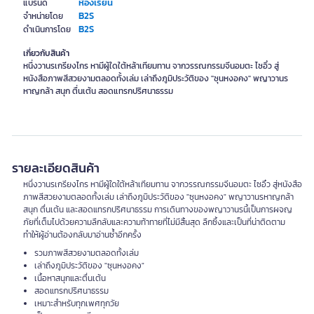
ห้องเรียน
แบรนด์
B2S
จำหน่ายโดย
B2S
ดำเนินการโดย
เกี่ยวกับสินค้า
หนึ่งวานรเกรียงไกร หามีผู้ใดใต้หล้าเทียมทาน จากวรรณกรรมจีนอมตะ ไซอิ๋ว สู่
หนังสือภาพสีสวยงามตลอดทั้งเล่ม เล่าถึงภูมิประวัติของ "ซุนหงอคง" พญาวานร
หาญกล้า สนุก ตื่นเต้น สอดแทรกปริศนาธรรม
รายละเอียดสินค้า
หนึ่งวานรเกรียงไกร หามีผู้ใดใต้หล้าเทียมทาน จากวรรณกรรมจีนอมตะ ไซอิ๋ว สู่หนังสือ
ภาพสีสวยงามตลอดทั้งเล่ม เล่าถึงภูมิประวัติของ "ซุนหงอคง" พญาวานรหาญกล้า
สนุก ตื่นเต้น และสอดแทรกปริศนาธรรม การเดินทางของพญาวานรนี้เป็นการผจญ
ภัยที่เต็มไปด้วยความลึกลับและความท้าทายที่ไม่มีสิ้นสุด ลึกซึ้งและเป็นที่น่าติดตาม
ทำให้ผู้อ่านต้องกลับมาอ่านซ้ำอีกครั้ง
รวมภาพสีสวยงามตลอดทั้งเล่ม
เล่าถึงภูมิประวัติของ "ซุนหงอคง"
เนื้อหาสนุกและตื่นเต้น
สอดแทรกปริศนาธรรม
เหมาะสำหรับทุกเพศทุกวัย