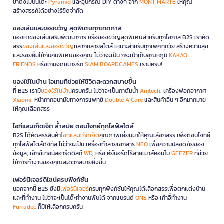
ขาตั้งไม้บนโต๊ะ
Pyramid
และอุปกรณ์ DIY ต่างๆ จาก
MONT MARTE
ให้คุณ
สร้างสรรค์ได้อย่างไร้ขีดจำกัด
ของเล่นและของขวัญ สุดพิเศษทุกเทศกาล
มองหาของเล่นเสริมพัฒนาการ หรือของขวัญสุดพิเศษสำหรับทุกโอกาส B2S เราคัด
สรร
ของเล่นและของขวัญ
หลากหลายสไตล์ เหมาะสำหรับทุกเพศทุกวัย สร้างความสุข
และรอยยิ้มให้กับคนพิเศษของคุณ ไม่ว่าจะเป็น กระเป๋าเก็บอุณหภูมิ
KAKAO
FRIENDS
หรือเกมจดหมายรัก
SIAM BOARDGAMES
เรามีครบ!
ของใช้ในบ้าน ไอเทมที่ช่วยให้ชีวิตสะดวกสบายขึ้น
ที่ B2S เรามี
ของใช้ในบ้าน
ครบครัน ไม่ว่าจะเป็นกาต้มน้ำ
Anitech
, เครื่องฟอกอากาศ
Xiaomi
, หน้ากากอนามัยทางการแพทย์
Double A Care
และสินค้าอื่น ๆ อีกมากมาย
ให้คุณเลือกสรร
ไอทีและแก็ดเจ็ต ล้ำสมัย ตอบโจทย์ทุกไลฟ์สไตล์
B2S ได้คัดสรรสินค้า
ไอทีและแก็ดเจ็ต
คุณภาพเยี่ยมมาให้คุณเลือกสรร เพื่อตอบโจทย์
ทุกไลฟ์สไตล์ดิจิทัล ไม่ว่าจะเป็น เครื่องทำลายเอกสาร
NEO
เพื่อความปลอดภัยของ
ข้อมูล, เอ็กซ์เทอนัลฮาร์ดดิสก์
WD
, หรือ คีย์บอร์ดไร้สายเมาส์คอมโบ
GEEZER
ที่ช่วย
ให้การทำงานของคุณสะดวกสบายยิ่งขึ้น
เฟอร์นิเจอร์ดีไซน์ครบฟังก์ชั่น
นอกจากนี้ B2S ยังมี
เฟอร์นิเจอร์
ครบทุกฟังก์ชันให้คุณได้เลือกสรรเพื่อตกแต่งบ้าน
และที่ทำงาน ไม่ว่าจะเป็นโต๊ะทำงานพับได้ จากแบรนด์
ONE
หรือ เก้าอี้ทำงาน
Furradec
ก็มีให้เลือกครบครัน