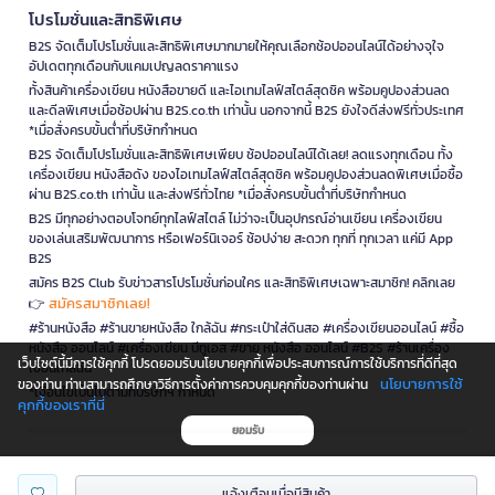
โปรโมชั่นและสิทธิพิเศษ
B2S จัดเต็มโปรโมชั่นและสิทธิพิเศษมากมายให้คุณเลือกช้อปออนไลน์ได้อย่างจุใจ
อัปเดตทุกเดือนกับแคมเปญลดราคาแรง
ทั้งสินค้าเครื่องเขียน หนังสือขายดี และไอเทมไลฟ์สไตล์สุดชิค พร้อมคูปองส่วนลด
และดีลพิเศษเมื่อช้อปผ่าน B2S.co.th เท่านั้น นอกจากนี้ B2S ยังใจดีส่งฟรีทั่วประเทศ
*เมื่อสั่งครบขั้นต่ำที่บริษัทกำหนด
B2S จัดเต็มโปรโมชั่นและสิทธิพิเศษเพียบ ช้อปออนไลน์ได้เลย! ลดแรงทุกเดือน ทั้ง
เครื่องเขียน หนังสือดัง ของไอเทมไลฟ์สไตล์สุดชิค พร้อมคูปองส่วนลดพิเศษเมื่อซื้อ
ผ่าน B2S.co.th เท่านั้น และส่งฟรีทั่วไทย *เมื่อสั่งครบขั้นต่ำที่บริษัทกำหนด
B2S มีทุกอย่างตอบโจทย์ทุกไลฟ์สไตล์ ไม่ว่าจะเป็นอุปกรณ์อ่านเขียน เครื่องเขียน
ของเล่นเสริมพัฒนาการ หรือเฟอร์นิเจอร์ ช้อปง่าย สะดวก ทุกที่ ทุกเวลา แค่มี App
B2S
สมัคร B2S Club รับข่าวสารโปรโมชั่นก่อนใคร และสิทธิพิเศษเฉพาะสมาชิก! คลิกเลย
สมัครสมาชิกเลย!
👉
#ร้านหนังสือ #ร้านขายหนังสือ ใกล้ฉัน #กระเป๋าใส่ดินสอ #เครื่องเขียนออนไลน์ #ซื้อ
หนังสือ ออนไลน์ #เครื่องเขียน บีทูเอส #ขาย หนังสือ ออนไลน์ #B2S #ร้านเครื่อง
เว็บไซต์นี้มีการใช้คุกกี้ โปรดยอมรับนโยบายคุกกี้เพื่อประสบการณ์การใช้บริการที่ดีที่สุด
เขียนใกล้ฉัน
นโยบายการใช้
ของท่าน ท่านสามารถศึกษาวิธีการตั้งค่าการควบคุมคุกกี้ของท่านผ่าน
*เงื่อนไขเป็นไปตามที่บริษัทฯ กำหนด
คุกกี้ของเราที่นี่
ยอมรับ
is a company operating under
แจ้งเตือนเมื่อมีสินค้า