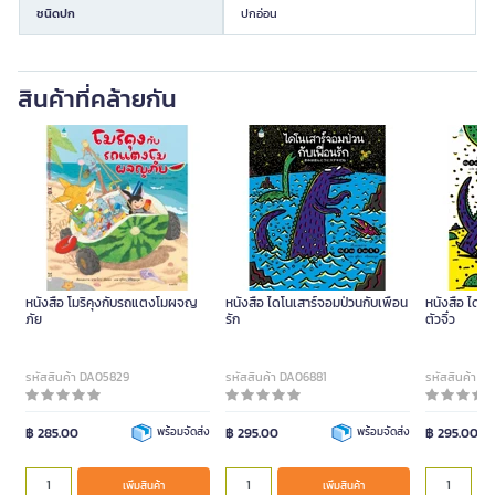
ชนิดปก
ปกอ่อน
สินค้าที่คล้ายกัน
หนังสือ โมริคุงกับรถแตงโมผจญ
หนังสือ ไดโนเสาร์จอมป่วนกับเพื่อน
หนังสือ ไดโน
ภัย
รัก
ตัวจิ๋ว
รหัสสินค้า DA05829
รหัสสินค้า DA06881
รหัสสินค้า D
฿ 285.00
พร้อมจัดส่ง
฿ 295.00
พร้อมจัดส่ง
฿ 295.00
เพิ่มสินค้า
เพิ่มสินค้า