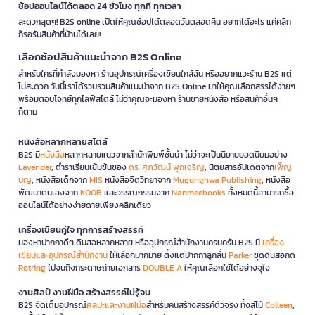
ช้อปออนไลน์ได้ตลอด 24 ชั่วโมง ทุกที่ ทุกเวลา
สะดวกสุดๆ! B2S online เปิดให้คุณช้อปได้ตลอดวันตลอดคืน อยากได้อะไร แค่คลิก
ก็รอรับสินค้าที่บ้านได้เลย!
เลือกช้อปสินค้าแนะนำจาก B2S Online
สำหรับใครที่กำลังมองหา ร้านอุปกรณ์เครื่องเขียนใกล้ฉัน หรืออยากแวะร้าน B2S แต่
ไม่สะดวก วันนี้เราได้รวบรวมสินค้าแนะนำจาก B2S Online มาให้คุณเลือกสรรได้ง่ายๆ
พร้อมตอบโจทย์ทุกไลฟ์สไตล์ ไม่ว่าคุณจะมองหา ร้านขายหนังสือ หรือสินค้าอื่นๆ
ก็ตาม
หนังสือหลากหลายสไตล์
B2S มี
หนังสือ
หลากหลายแนวจากสำนักพิมพ์ชั้นนำ ไม่ว่าจะเป็นนิยายยอดนิยมอย่าง
Lavender
, ตำราเรียนเข้มข้นของ
ดร. ศุภวัฒน์ พุกเจริญ
, นิตยสารอัปเดตจาก
เพ็ญ
บุญ
, หนังสือเด็กจาก
MIS
หนังสือจิตวิทยาจาก
Mugunghwa Publishing
, หนังสือ
พัฒนาตนเองจาก
KOOB
และวรรณกรรมจาก
Nanmeebooks
ทั้งหมดนี้สามารถซื้อ
ออนไลน์ได้อย่างง่ายดายเพียงคลิกเดียว
เครื่องเขียนคู่ใจ ทุกการสร้างสรรค์
มองหาปากกาดีๆ ดินสอหลากหลาย หรืออุปกรณ์สำนักงานครบครัน B2S มี
เครื่อง
เขียนและอุปกรณ์สำนักงาน
ให้เลือกมากมาย ตั้งแต่ปากกาลูกลื่น
Parker
ชุดดินสอกด
Rotring
ไปจนถึงกระดาษถ่ายเอกสาร
DOUBLE A
ให้คุณเลือกใช้ได้อย่างจุใจ
งานศิลป์ งานฝีมือ สร้างสรรค์ไม่รู้จบ
B2S จัดเต็มอุปกรณ์
ศิลปะและงานฝีมือ
สำหรับคนสร้างสรรค์ตัวจริง ทั้งสีไม้
Colleen
,