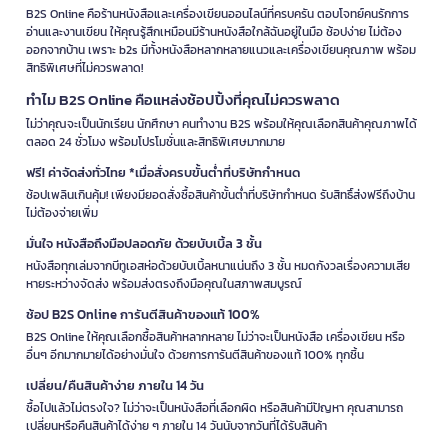
B2S Online คือร้านหนังสือและเครื่องเขียนออนไลน์ที่ครบครัน ตอบโจทย์คนรักการ
อ่านและงานเขียน ให้คุณรู้สึกเหมือนมีร้านหนังสือใกล้ฉันอยู่ในมือ ช้อปง่าย ไม่ต้อง
ออกจากบ้าน เพราะ b2s มีทั้งหนังสือหลากหลายแนวและเครื่องเขียนคุณภาพ พร้อม
สิทธิพิเศษที่ไม่ควรพลาด!
ทำไม B2S Online คือแหล่งช้อปปิ้งที่คุณไม่ควรพลาด
ไม่ว่าคุณจะเป็นนักเรียน นักศึกษา คนทำงาน B2S พร้อมให้คุณเลือกสินค้าคุณภาพได้
ตลอด 24 ชั่วโมง พร้อมโปรโมชั่นและสิทธิพิเศษมากมาย
ฟรี! ค่าจัดส่งทั่วไทย *เมื่อสั่งครบขั้นต่ำที่บริษัทกำหนด
ช้อปเพลินเกินคุ้ม! เพียงมียอดสั่งซื้อสินค้าขั้นต่ำที่บริษัทกำหนด รับสิทธิ์ส่งฟรีถึงบ้าน
ไม่ต้องจ่ายเพิ่ม
มั่นใจ หนังสือถึงมือปลอดภัย ด้วยบับเบิ้ล 3 ชั้น
หนังสือทุกเล่มจากบีทูเอสห่อด้วยบับเบิ้ลหนาแน่นถึง 3 ชั้น หมดกังวลเรื่องความเสีย
หายระหว่างจัดส่ง พร้อมส่งตรงถึงมือคุณในสภาพสมบูรณ์
ช้อป B2S Online การันตีสินค้าของแท้ 100%
B2S Online ให้คุณเลือกซื้อสินค้าหลากหลาย ไม่ว่าจะเป็นหนังสือ เครื่องเขียน หรือ
อื่นๆ อีกมากมายได้อย่างมั่นใจ ด้วยการการันตีสินค้าของแท้ 100% ทุกชิ้น
เปลี่ยน/คืนสินค้าง่าย ภายใน 14 วัน
ซื้อไปแล้วไม่ตรงใจ? ไม่ว่าจะเป็นหนังสือที่เลือกผิด หรือสินค้ามีปัญหา คุณสามารถ
เปลี่ยนหรือคืนสินค้าได้ง่าย ๆ ภายใน 14 วันนับจากวันที่ได้รับสินค้า