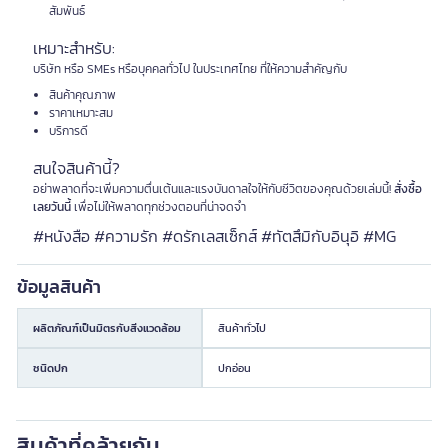
สัมพันธ์
เหมาะสำหรับ:
บริษัท หรือ SMEs หรือบุคคลทั่วไป ในประเทศไทย ที่ให้ความสำคัญกับ
สินค้าคุณภาพ
ราคาเหมาะสม
บริการดี
สนใจสินค้านี้?
อย่าพลาดที่จะเพิ่มความตื่นเต้นและแรงบันดาลใจให้กับชีวิตของคุณด้วยเล่มนี้!
สั่งซื้อ
เลยวันนี้
เพื่อไม่ให้พลาดทุกช่วงตอนที่น่าจดจำ
#หนังสือ #ความรัก #ดรักเลสเซ็กส์ #ทัตสึมิกับอินุอิ #MG
ข้อมูลสินค้า
ผลิตภัณฑ์เป็นมิตรกับสิ่งแวดล้อม
สินค้าทั่วไป
ชนิดปก
ปกอ่อน
สินค้าที่คล้ายกัน