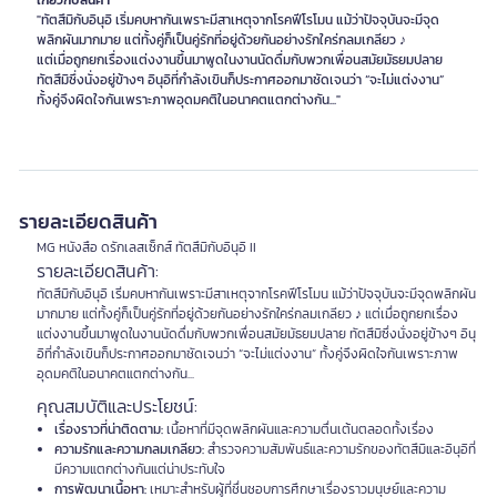
เกี่ยวกับสินค้า
"ทัตสึมิกับอินุอิ เริ่มคบหากันเพราะมีสาเหตุจากโรคฟีโรโมน แม้ว่าปัจจุบันจะมีจุด
พลิกผันมากมาย แต่ทั้งคู่ก็เป็นคู่รักที่อยู่ด้วยกันอย่างรักใคร่กลมเกลียว ♪
แต่เมื่อถูกยกเรื่องแต่งงานขึ้นมาพูดในงานนัดดื่มกับพวกเพื่อนสมัยมัธยมปลาย
ทัตสึมิซึ่งนั่งอยู่ข้างๆ อินุอิที่กำลังเขินก็ประกาศออกมาชัดเจนว่า “จะไม่แต่งงาน”
ทั้งคู่จึงผิดใจกันเพราะภาพอุดมคติในอนาคตแตกต่างกัน..."
รายละเอียดสินค้า
MG หนังสือ ดรักเลสเซ็กส์ ทัตสึมิกับอินุอิ II
รายละเอียดสินค้า:
ทัตสึมิกับอินุอิ เริ่มคบหากันเพราะมีสาเหตุจากโรคฟีโรโมน แม้ว่าปัจจุบันจะมีจุดพลิกผัน
มากมาย แต่ทั้งคู่ก็เป็นคู่รักที่อยู่ด้วยกันอย่างรักใคร่กลมเกลียว ♪ แต่เมื่อถูกยกเรื่อง
แต่งงานขึ้นมาพูดในงานนัดดื่มกับพวกเพื่อนสมัยมัธยมปลาย ทัตสึมิซึ่งนั่งอยู่ข้างๆ อินุ
อิที่กำลังเขินก็ประกาศออกมาชัดเจนว่า “จะไม่แต่งงาน” ทั้งคู่จึงผิดใจกันเพราะภาพ
อุดมคติในอนาคตแตกต่างกัน...
คุณสมบัติและประโยชน์:
เรื่องราวที่น่าติดตาม:
เนื้อหาที่มีจุดพลิกผันและความตื่นเต้นตลอดทั้งเรื่อง
ความรักและความกลมเกลียว:
สำรวจความสัมพันธ์และความรักของทัตสึมิและอินุอิที่
มีความแตกต่างกันแต่น่าประทับใจ
การพัฒนาเนื้อหา:
เหมาะสำหรับผู้ที่ชื่นชอบการศึกษาเรื่องราวมนุษย์และความ