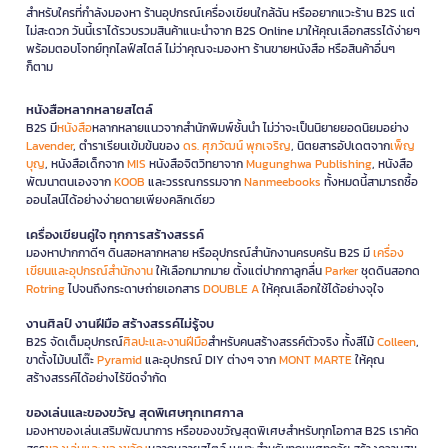
สำหรับใครที่กำลังมองหา ร้านอุปกรณ์เครื่องเขียนใกล้ฉัน หรืออยากแวะร้าน B2S แต่
ไม่สะดวก วันนี้เราได้รวบรวมสินค้าแนะนำจาก B2S Online มาให้คุณเลือกสรรได้ง่ายๆ
พร้อมตอบโจทย์ทุกไลฟ์สไตล์ ไม่ว่าคุณจะมองหา ร้านขายหนังสือ หรือสินค้าอื่นๆ
ก็ตาม
หนังสือหลากหลายสไตล์
B2S มี
หนังสือ
หลากหลายแนวจากสำนักพิมพ์ชั้นนำ ไม่ว่าจะเป็นนิยายยอดนิยมอย่าง
Lavender
, ตำราเรียนเข้มข้นของ
ดร. ศุภวัฒน์ พุกเจริญ
, นิตยสารอัปเดตจาก
เพ็ญ
บุญ
, หนังสือเด็กจาก
MIS
หนังสือจิตวิทยาจาก
Mugunghwa Publishing
, หนังสือ
พัฒนาตนเองจาก
KOOB
และวรรณกรรมจาก
Nanmeebooks
ทั้งหมดนี้สามารถซื้อ
ออนไลน์ได้อย่างง่ายดายเพียงคลิกเดียว
เครื่องเขียนคู่ใจ ทุกการสร้างสรรค์
มองหาปากกาดีๆ ดินสอหลากหลาย หรืออุปกรณ์สำนักงานครบครัน B2S มี
เครื่อง
เขียนและอุปกรณ์สำนักงาน
ให้เลือกมากมาย ตั้งแต่ปากกาลูกลื่น
Parker
ชุดดินสอกด
Rotring
ไปจนถึงกระดาษถ่ายเอกสาร
DOUBLE A
ให้คุณเลือกใช้ได้อย่างจุใจ
งานศิลป์ งานฝีมือ สร้างสรรค์ไม่รู้จบ
B2S จัดเต็มอุปกรณ์
ศิลปะและงานฝีมือ
สำหรับคนสร้างสรรค์ตัวจริง ทั้งสีไม้
Colleen
,
ขาตั้งไม้บนโต๊ะ
Pyramid
และอุปกรณ์ DIY ต่างๆ จาก
MONT MARTE
ให้คุณ
สร้างสรรค์ได้อย่างไร้ขีดจำกัด
ของเล่นและของขวัญ สุดพิเศษทุกเทศกาล
มองหาของเล่นเสริมพัฒนาการ หรือของขวัญสุดพิเศษสำหรับทุกโอกาส B2S เราคัด