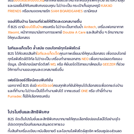
สรร
ของเล่นและของขวัญ
หลากหลายสไตล์ เหมาะสำหรับทุกเพศทุกวัย สร้างความสุข
และรอยยิ้มให้กับคนพิเศษของคุณ ไม่ว่าจะเป็น กระเป๋าเก็บอุณหภูมิ
KAKAO
FRIENDS
หรือเกมจดหมายรัก
SIAM BOARDGAMES
เรามีครบ!
ของใช้ในบ้าน ไอเทมที่ช่วยให้ชีวิตสะดวกสบายขึ้น
ที่ B2S เรามี
ของใช้ในบ้าน
ครบครัน ไม่ว่าจะเป็นกาต้มน้ำ
Anitech
, เครื่องฟอกอากาศ
Xiaomi
, หน้ากากอนามัยทางการแพทย์
Double A Care
และสินค้าอื่น ๆ อีกมากมาย
ให้คุณเลือกสรร
ไอทีและแก็ดเจ็ต ล้ำสมัย ตอบโจทย์ทุกไลฟ์สไตล์
B2S ได้คัดสรรสินค้า
ไอทีและแก็ดเจ็ต
คุณภาพเยี่ยมมาให้คุณเลือกสรร เพื่อตอบโจทย์
ทุกไลฟ์สไตล์ดิจิทัล ไม่ว่าจะเป็น เครื่องทำลายเอกสาร
NEO
เพื่อความปลอดภัยของ
ข้อมูล, เอ็กซ์เทอนัลฮาร์ดดิสก์
WD
, หรือ คีย์บอร์ดไร้สายเมาส์คอมโบ
GEEZER
ที่ช่วย
ให้การทำงานของคุณสะดวกสบายยิ่งขึ้น
เฟอร์นิเจอร์ดีไซน์ครบฟังก์ชั่น
นอกจากนี้ B2S ยังมี
เฟอร์นิเจอร์
ครบทุกฟังก์ชันให้คุณได้เลือกสรรเพื่อตกแต่งบ้าน
และที่ทำงาน ไม่ว่าจะเป็นโต๊ะทำงานพับได้ จากแบรนด์
ONE
หรือ เก้าอี้ทำงาน
Furradec
ก็มีให้เลือกครบครัน
โปรโมชั่นและสิทธิพิเศษ
B2S จัดเต็มโปรโมชั่นและสิทธิพิเศษมากมายให้คุณเลือกช้อปออนไลน์ได้อย่างจุใจ
อัปเดตทุกเดือนกับแคมเปญลดราคาแรง
ทั้งสินค้าเครื่องเขียน หนังสือขายดี และไอเทมไลฟ์สไตล์สุดชิค พร้อมคูปองส่วนลด