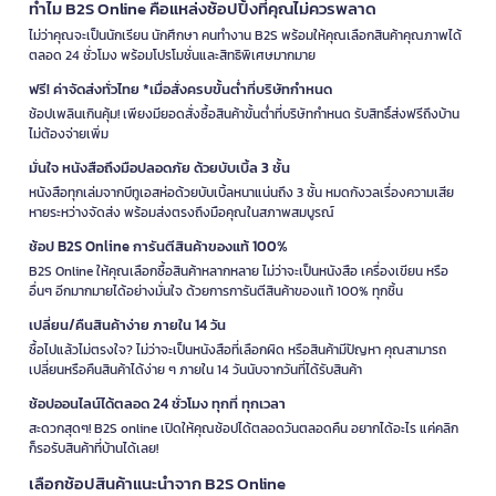
ทำไม B2S Online คือแหล่งช้อปปิ้งที่คุณไม่ควรพลาด
ไม่ว่าคุณจะเป็นนักเรียน นักศึกษา คนทำงาน B2S พร้อมให้คุณเลือกสินค้าคุณภาพได้
ตลอด 24 ชั่วโมง พร้อมโปรโมชั่นและสิทธิพิเศษมากมาย
ฟรี! ค่าจัดส่งทั่วไทย *เมื่อสั่งครบขั้นต่ำที่บริษัทกำหนด
ช้อปเพลินเกินคุ้ม! เพียงมียอดสั่งซื้อสินค้าขั้นต่ำที่บริษัทกำหนด รับสิทธิ์ส่งฟรีถึงบ้าน
ไม่ต้องจ่ายเพิ่ม
มั่นใจ หนังสือถึงมือปลอดภัย ด้วยบับเบิ้ล 3 ชั้น
หนังสือทุกเล่มจากบีทูเอสห่อด้วยบับเบิ้ลหนาแน่นถึง 3 ชั้น หมดกังวลเรื่องความเสีย
หายระหว่างจัดส่ง พร้อมส่งตรงถึงมือคุณในสภาพสมบูรณ์
ช้อป B2S Online การันตีสินค้าของแท้ 100%
B2S Online ให้คุณเลือกซื้อสินค้าหลากหลาย ไม่ว่าจะเป็นหนังสือ เครื่องเขียน หรือ
อื่นๆ อีกมากมายได้อย่างมั่นใจ ด้วยการการันตีสินค้าของแท้ 100% ทุกชิ้น
เปลี่ยน/คืนสินค้าง่าย ภายใน 14 วัน
ซื้อไปแล้วไม่ตรงใจ? ไม่ว่าจะเป็นหนังสือที่เลือกผิด หรือสินค้ามีปัญหา คุณสามารถ
เปลี่ยนหรือคืนสินค้าได้ง่าย ๆ ภายใน 14 วันนับจากวันที่ได้รับสินค้า
ช้อปออนไลน์ได้ตลอด 24 ชั่วโมง ทุกที่ ทุกเวลา
สะดวกสุดๆ! B2S online เปิดให้คุณช้อปได้ตลอดวันตลอดคืน อยากได้อะไร แค่คลิก
ก็รอรับสินค้าที่บ้านได้เลย!
เลือกช้อปสินค้าแนะนำจาก B2S Online