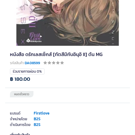
หนังสือ ดรักเลสเซ็กส์ [ทัตสึมิกับอินุอิ II] ต้น MG
รหัสสินค้า
DA08599
ร่วมรายการผ่อน 0%
฿ 180.00
หมดชั่วคราว
Firstlove
แบรนด์
B2S
จำหน่ายโดย
B2S
ดำเนินการโดย